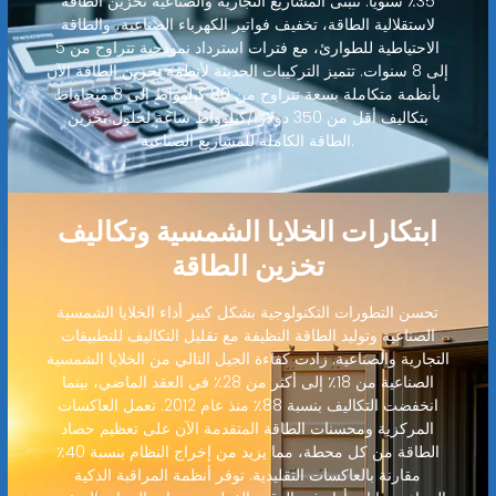
35٪ سنويًا. تتبنى المشاريع التجارية والصناعية تخزين الطاقة
لاستقلالية الطاقة، تخفيف فواتير الكهرباء الصناعية، والطاقة
الاحتياطية للطوارئ، مع فترات استرداد نموذجية تتراوح من 5
إلى 8 سنوات. تتميز التركيبات الحديثة لأنظمة تخزين الطاقة الآن
بأنظمة متكاملة بسعة تتراوح من 80 كيلوواط إلى 8 ميجاواط
بتكاليف أقل من 350 دولارًا/كيلوواط ساعة لحلول تخزين
الطاقة الكاملة للمشاريع الصناعية.
ابتكارات الخلايا الشمسية وتكاليف
تخزين الطاقة
تحسن التطورات التكنولوجية بشكل كبير أداء الخلايا الشمسية
الصناعية وتوليد الطاقة النظيفة مع تقليل التكاليف للتطبيقات
التجارية والصناعية. زادت كفاءة الجيل التالي من الخلايا الشمسية
الصناعية من 18٪ إلى أكثر من 28٪ في العقد الماضي، بينما
انخفضت التكاليف بنسبة 88٪ منذ عام 2012. تعمل العاكسات
المركزية ومحسنات الطاقة المتقدمة الآن على تعظيم حصاد
الطاقة من كل محطة، مما يزيد من إخراج النظام بنسبة 40٪
مقارنة بالعاكسات التقليدية. توفر أنظمة المراقبة الذكية