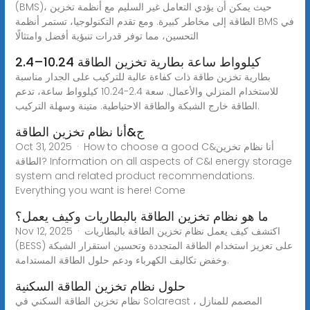
(BMS)، حيث يمكن أن يؤدي التعامل غير السليم مع أنظمة تخزين
الطاقة إلى مخاطر كبيرة. ومع تقدم التكنولوجيا، تستمر أنظمة BMS في
التحسين، مما توفر قدرات تنبؤية أفضل وامتثالًا
2.4–10.24 كيلوواط ساعة بطارية تخزين الطاقة
بطارية تخزين طاقة ذات كفاءة عالية للتركيب على الجدار مناسبة
للاستخدام المنزلي والأعمال. سعة 2.4-10.24 كيلوواط ساعة، تدعم
الطاقة خارج الشبكة والطاقة الاحتياطية. متينة وسهلة التركيب.
ج&أنا نظام تخزين الطاقة
Oct 31, 2025 · How to choose a good C&أنا نظام تخزين
الطاقة? Information on all aspects of C&I energy storage
system and related product recommendations.
Everything you want is here! Come
ما هو نظام تخزين الطاقة بالبطاريات وكيف يعمل؟
Nov 12, 2025 · اكتشف كيف يعمل نظام تخزين الطاقة بالبطاريات
(BESS) على تعزيز استخدام الطاقة المتجددة وتحسين استقرار الشبكة
وخفض تكاليف الكهرباء ودعم حلول الطاقة المستدامة.
حلول نظام تخزين الطاقة السكنية
نظام تخزين الطاقة السكني في Solareast ، المصمم للمنازل