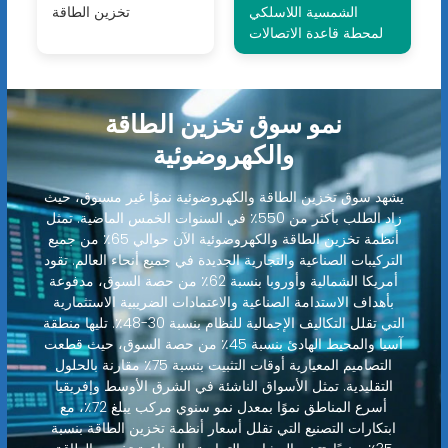
الشمسية اللاسلكي
تخزين الطاقة
لمحطة قاعدة الاتصالات
نمو سوق تخزين الطاقة
والكهروضوئية
يشهد سوق تخزين الطاقة والكهروضوئية نموًا غير مسبوق، حيث
زاد الطلب بأكثر من 550٪ في السنوات الخمس الماضية. تمثل
أنظمة تخزين الطاقة والكهروضوئية الآن حوالي 65٪ من جميع
التركيبات الصناعية والتجارية الجديدة في جميع أنحاء العالم. تقود
أمريكا الشمالية وأوروبا بنسبة 62٪ من حصة السوق، مدفوعة
بأهداف الاستدامة الصناعية والاعتمادات الضريبية الاستثمارية
التي تقلل التكاليف الإجمالية للنظام بنسبة 30-48٪. تليها منطقة
آسيا والمحيط الهادئ بنسبة 45٪ من حصة السوق، حيث قطعت
التصاميم المعيارية أوقات التثبيت بنسبة 75٪ مقارنة بالحلول
التقليدية. تمثل الأسواق الناشئة في الشرق الأوسط وإفريقيا
أسرع المناطق نموًا بمعدل نمو سنوي مركب يبلغ 72٪، مع
ابتكارات التصنيع التي تقلل أسعار أنظمة تخزين الطاقة بنسبة