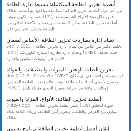
أنظمة تخزين الطاقة المتكاملة: تبسيط إدارة الطاقة
من أهم مزايا أنظمة تخزين الطاقة المتكاملة توافقها مع أنظمة الطاقة
الشمسية الكهروضوئية (PV). فمن خلال دمج الألواح الشمسية مع
أنظمة تخزين الطاقة، يمكن للمستخدمين تعظيم الاكتفاء الذاتي من
الطاقة وتقليل اعتمادهم على
نظام إدارة بطاريات تخزين الطاقة: الأساس لضمان
Sep 17, 2025 · يخلط الكثير من الناس بين نظام إدارة تخزين الطاقة
(BMS) ونظام إدارة بطارية السيارة الكهربائية (BMS)، حيث يختلف
الاثنان في أولويات التطبيق والإدارة:
تخزين الطاقة الهجين: الميزات والتطبيقات والفوائد
Nov 7, 2025 · PowerGo PC15KT: قوة متنقلة ترافقك في أي مكان
محمول لا يعني أنه لا يملك طاقة. يوفر نظام تخزين الطاقة المحمول
PC15KT إمكانيات هائلة في خزانة صغيرة الحجم وقابلة للنقل.
أنظمة تخزين الطاقة: الأنواع، المزايا والعيوب
3 days ago · تعتبر أنظمة تخزين الطاقة (ESS) حيوية لتحقيق
التوازن بين العرض والطلب، وتعزيز أمن الطاقة، وزيادة كفاءة نظام
الطاقة.
إتقان أفضل أنظمة تخزين الطاقة: برنامج تعليمي