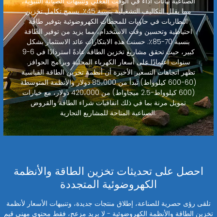
الصناعية بيانات أداء في الوقت الفعلي وتنبيهات الصيانة التنبؤية،
مما يقلل التكاليف التشغيلية بنسبة 45٪. يسمح تكامل تخزين
البطاريات في حاويات للمحطات الكهروضوئية بتوفير طاقة
احتياطية وتحسين وقت الاستخدام، مما يزيد من توفير الطاقة
بنسبة 70-85٪. حسنت هذه الابتكارات عائد الاستثمار بشكل
كبير، حيث تحقق مشاريع تخزين الطاقة عادةً استردادًا في 6-9
سنوات اعتمادًا على أسعار الكهرباء المحلية وبرامج الحوافز.
تظهر اتجاهات التسعير الأخيرة أن أنظمة تخزين الطاقة القياسية
(60-600 كيلوواط) تبدأ من 85،000 دولار والأنظمة المتوسطة
(600 كيلوواط-2.5 ميجاواط) من 420،000 دولار، مع خيارات
تمويل مرنة بما في ذلك اتفاقيات شراء الطاقة والقروض
الصناعية المتاحة للمشاريع التجارية.
احصل على تحديثات تخزين الطاقة والأنظمة
الكهروضوئية المتجددة
تلقى رؤى حصرية للصناعة، إطلاق منتجات جديدة، وتنبيهات الأسعار لأنظمة
تخزين الطاقة والأنظمة الكهروضوئية - لا بريد مزعج، فقط محتوى مهني قيم