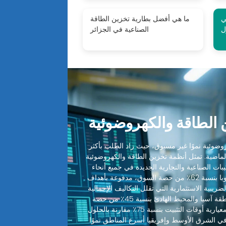
ي
ما هي أفضل بطارية تخزين الطاقة
ل
الصناعية في الجزائر
الطاقة والكهروضوئية
ضوئية نموًا غير مسبوق، حيث زاد الطلب بأكثر
 الماضية. تمثل أنظمة تخزين الطاقة والكهروضوئية
ميع التركيبات الصناعية والتجارية الجديدة في جميع أنحاء
العالم. تقود أمريكا الشمالية وأوروبا بنسبة 62٪ من حصة السوق، مدفوعة بأهداف
ضريبية الاستثمارية التي تقلل التكاليف الإجمالية
للنظام بنسبة 30-48٪. تليها منطقة آسيا والمحيط الهادئ بنسبة 45٪ من حصة
السوق، حيث قطعت التصاميم المعيارية أوقات التثبيت بنسبة 75٪ مقارنة بالحلول
 في الشرق الأوسط وإفريقيا أسرع المناطق نموًا