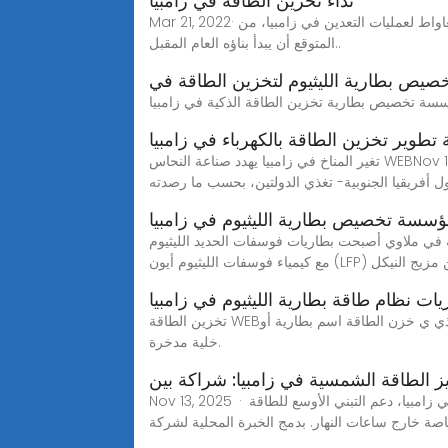
نداء تخزين الطاقة في زامبيا
Mar 21, 2022· أعلنت شركة شاريوت البريطانية شراكة جديدة للمضي قدمًا في تطوير مشروع للطاقة الشمسية وطاقة الرياح بقدرة 430 ميغاواط لعمليات التعدين في زامبيا، من
المتوقع أن يبدأ بناؤه العام المقبل..
يص بطارية الليثيوم لتخزين الطاقة في
تطوير تخزين الطاقة بالكهرباء في زامبيا
تغير المناخ في زامبيا يهدد صناعة النحاس WEBNov 11, 2023· ولن يقتصر الأمر على تأثر إمدادات الكهرباء في زيمبابوي فقط، بل قد يمتد إلى زامبيا -أيضًا- كون محطة سد كاريبا -الأكبر
 أفريقيا الجنوبية- تغذي الدولتين، بحسب ما رصدته
سسة تخصيص بطارية الليثيوم في زامبيا
الليثيوم (أو LiFePO4) شائعة بشكل متزايد منذ الإعلان عن تقنية بطارية BYD Blade ، والتي تأتي
ليثيوم أيون (LFP) بدلاً من مزيج النيكل
ات نظام طاقة بطارية الليثيوم في زامبيا
تخزين الطاقة WEBتخزين الطاقة هو الاحتفاظ بالطاقة المنتجة في وقت محدد بهدف الاستفادة منها في وقت لاحق. بشكل عام، ي طلق على الجهاز الذي ي خزن الطاقة اسم بطارية أو
خلية مدخرة.
Nov 13, 2025 · شراكة جديدة بين شبكة أفريقيا ومقرها الصين سي اي جي ان تم تعيينه للنشر 50 ميجاوات ساعة من تخزين طاقة البطارية في زامبيا، دعم التبني الأوسع للطاقة