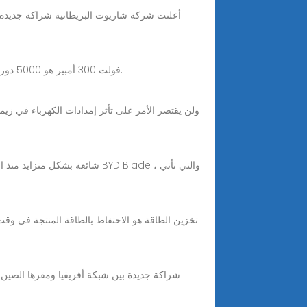
مؤسسة تخصيص بطارية تخزين الطاقة الذكية في زامبيا SmartPropel عمر دورة بطارية LifePO4 12 فولت 300 أمبير هو 5000 دورة، طاقة قوية لتخزين الطاقة.