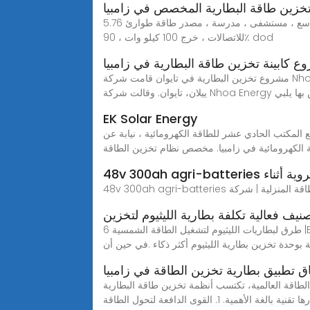
خزين طاقة البطارية المخصص في زامبيا
5.76 ميجا واط في الساعة نظام تخزين طاقة البطارية ، نظام تخزين الطاقة على نطاق المرافق ، بطارية تخزين الطاقة على نطاق واسع ، مستشفى ، مدرسة ، مصدر طاقة طوارئ
للاتصالات ، خرج 100 كيلو وات ، 90٪ dod
 كابينة تخزين طاقة البطارية في زامبيا
مشروع تخزين البطارية في تايوان قامت شركة Nhoa Energy بتشغيل مشروع تخزين طاقة البطارية بسعة تزيد عن 120 ميجاوات في الساعة لمجموعة تايوان للأسمنت في مقاطعة
قة الخاص بها يلبي
EK Solar Energy
202 ، وقع المكتب الحادي عشر للطاقة الكهرومائية ، نيابة عن PowerConstruction International ، عقدًا رسميًا مع شركة Rufubu Electric Power في زامبيا
الكهرومائية في زامبيا. مخصص نظام تخزين الطاقة
رع المروية أثناء
نيف فعالية تكلفة بطارية الليثيوم لتخزين
6 طرق لبطاريات الليثيوم لتشغيل الطاقة الشمسية |BSLBATT ليثيوم اختر تقنية LifePO4 لتطبيقات الطاقة الشمسية خارج الشبكة الاستثمار في الطاقة الشمسية ذكي ؛يعد إقران الطاقة
بوحدة تخزين بطارية الليثيوم أكثر ذكاء .في حين أن
ق تطبيق بطارية تخزين الطاقة في زامبيا
03-13. مع استمرار تطور صناعة الطاقة العالمية، تكتسب أنظمة تخزين طاقة البطارية (BESS) اهتمامًا وأهمية متزايدة
قنية بالغة الأهمية. 1. القوى الدافعة لتحول الطاقة