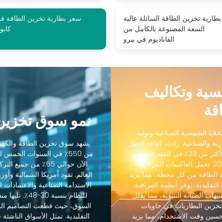
بطارية تخزين الطاقة السائلة عالية
سعر بطارية تخزين الطاقة ف
السعة المصنوعة بالكامل من
كابو
الفاناديوم في بيرو
مسية وتكاليف
قة
نمو سوق تخزين 
لايا الشمسية الصناعية وتوليد
رية والصناعية. زادت كفاءة الجيل
يشهد سوق تخزين الطاقة والكهرو
التالي من الخلايا الشمسية الصناعية من 18٪ إلى أكثر من 28٪ في العقد الماضي،
من 550٪ في السنوات الخمس
بينما انخفضت التكاليف بنسبة 88٪ منذ عام 2012. تعمل العاكسات المركزية
الآن حوالي 65٪ من ج
 الطاقة من كل محطة، مما يزيد
رنة بالعاكسات التقليدية. توفر أنظمة المراقبة
الاستدامة الصناعية والاعتمادات ال
يهات الصيانة التنبؤية، مما يقلل
 45٪. يسمح تكامل تخزين البطاريات في حاويات
حسين وقت الاستخدام، مما يزيد
التقليدية. تمثل الأسواق الناشئة