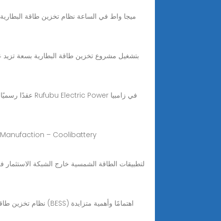
48v 300ah agri-batteries في زامبيا: المزارع المروية أثناء الجفاف – أنظمة تخزين الطاقة المنزل