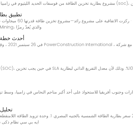
تطبيق بطار
المتكاملة بقدرة 30 ميجاوات ساعة من أجل Ruida Mining، والذي يُعدّ رمزًا
أحدث خطة لت
في 26 سبتمبر 1
تحليل 
أسعار افضل بطاريات تخزين الطاقة الشمسية 2024 سعر بطارية الط
1000 فولت امبير BVS1000l. 3100. 2. ايه بي 