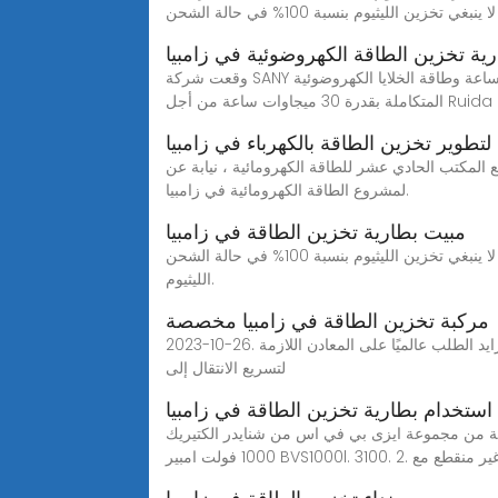
ية تخزين الطاقة الكهروضوئية في زامبيا
وقعت شركة SANY مذكرة تعاون مع زامبيا بخصوص مشروع 2024616 · ركزت الاتفاقية على مشروع رائد—مشروع تخزين طاقة قدرتها 60 ميجاوات ساعة وطاقة الخلايا الكهروضوئية
طوير تخزين الطاقة بالكهرباء في زامبيا
202 ، وقع المكتب الحادي عشر للطاقة الكهرومائية ، نيابة عن PowerConstruction International ، عقد ا رسمي ا مع شركة Rufubu Electric Power في زامبيا
لمشروع الطاقة الكهرومائية في زامبيا.
مبيت بطارية تخزين الطاقة في زامبيا
لا ينبغي تخزين الليثيوم بنسبة 100% في حالة الشحن (SOC)، في حين يجب تخزين SLA بنسبة 100%. وذلك لأن معدل التفريغ الذاتي لبطارية SLA هو 5 أضعاف أو أكبر من بطارية
الليثيوم.
مركبة تخزين الطاقة في زامبيا مخصصة
2023-10-26. أحد مناجم النحاس في زامبيا - أرشيفية. تتنافس الإمارات وجنوب أفريقيا للاستحواذ على أحد أكبر مناجم النحاس في زامبيا، وسط تزايد الطلب عالميًا على المعادن اللازمة
لتسريع الانتقال إلى
استخدام بطارية تخزين الطاقة في زامبيا
اقة الشمسية بالجنيه المصري. 1. وحدة تزويد الطاقة اللامنقطعة من مجموعة ايزى بي في اس من شنايدر الكتيريك
سي نظام ذكى غير منقطع مع