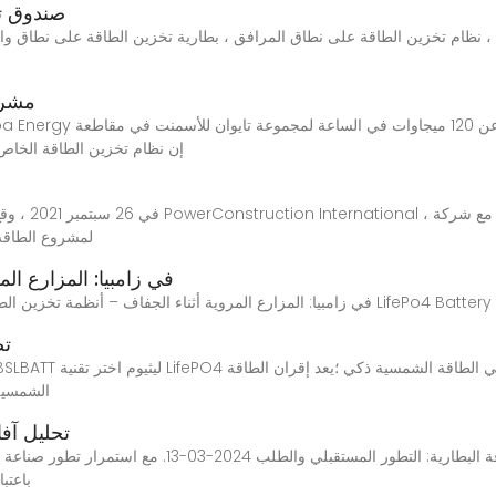
صندوق ت
مشروع
ييلان، تايوان. وقالت شركة Nhoa Energy إن نظام تخزين الطا
في 26 سبتمبر 1
لمشروع الطاقة 
48v 300ah agri-batteries في زامبيا: المزا
ية | شركة LifePo4 Battery Manufaction – Coolibattery
تص
الشمسية 
تحليل آفا
نظام تخزين طاقة البطارية: التطور المستقبلي والطلب 2024-
باعتبارها ت