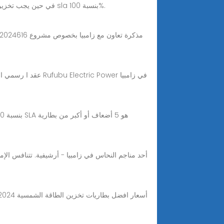
مشروع بطارية تخزين الطاقة من فوسفات الحديد الليثيوم في زامبيا لا ينبغي تخزين الليثيوم بنسبة 100% في حالة الشحن (soc)، في حين يجب تخزين sla بنسبة 100%.