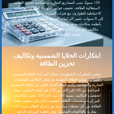
35٪ سنويًا. تتبنى المشاريع التجارية والصناعية تخزين الطاقة
لاستقلالية الطاقة، تخفيف فواتير الكهرباء الصناعية، والطاقة
الاحتياطية للطوارئ، مع فترات استرداد نموذجية تتراوح من 5
إلى 8 سنوات. تتميز التركيبات الحديثة لأنظمة تخزين الطاقة الآن
بأنظمة متكاملة بسعة تتراوح من 80 كيلوواط إلى 8 ميجاواط
بتكاليف أقل من 350 دولارًا/كيلوواط ساعة لحلول تخزين
الطاقة الكاملة للمشاريع الصناعية.
ابتكارات الخلايا الشمسية وتكاليف
تخزين الطاقة
تحسن التطورات التكنولوجية بشكل كبير أداء الخلايا الشمسية
الصناعية وتوليد الطاقة النظيفة مع تقليل التكاليف للتطبيقات
التجارية والصناعية. زادت كفاءة الجيل التالي من الخلايا الشمسية
الصناعية من 18٪ إلى أكثر من 28٪ في العقد الماضي، بينما
انخفضت التكاليف بنسبة 88٪ منذ عام 2012. تعمل العاكسات
المركزية ومحسنات الطاقة المتقدمة الآن على تعظيم حصاد
الطاقة من كل محطة، مما يزيد من إخراج النظام بنسبة 40٪
مقارنة بالعاكسات التقليدية. توفر أنظمة المراقبة الذكية