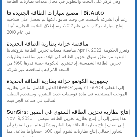
وهي تركز على البحث والتطوير في مجال معدات بطاريات الطاقة
مصنع سيارات الطاقة الجديدة نتا | BitAuto
رغم أن الشركة تأسست في وقت سابق، لكنها لم تحصل على صلاحية
إنتاج سيارات ركاب حتى عام 2017، وتم إطلاق العلامة التجارية "نيتا"
في عام 2018.
مناقصة خزانة بطارية الطاقة الجديدة
مناقصة معدات تخزين الطاقة بتروتشاينا Apr 17, 2022· وتعزز الحكومة
الهندية من تطوّر سوق تخزين الطاقة في البلاد، عبر مناقصة بطاريات
تخزين الطاقة الشمسية، إذ تشتري الحكومة حصة قدرها 60% من
السعة المُركبة بالمناقصة عبر شركة
جمهورية الكونغو خزانة بطارية الطاقة الجديدة
الدليل الكامل: ما هي بطارية LiFePO4؟ يشير LiFePO4 إلى القطب
الموجب المستخدم في مادة فوسفات حديد الليثيوم، ويستخدم القطب
السالب في صناعة الجرافيت.
SunSirs: إنتاج بطارية تخزين الطاقة السنوي في الصين
Nov 19, 2025 · هذا يشير إلى أن إنتاج بطارية تخزين الطاقة سيصل
إلى نصف إنتاج بطارية الطاقة هذا العام.وبشكل عام، من المتوقع أن
يتجاوز إجمالي إنتاج بطاريات ليثيوم أيون 1500 جيجاواط ساعة، مما