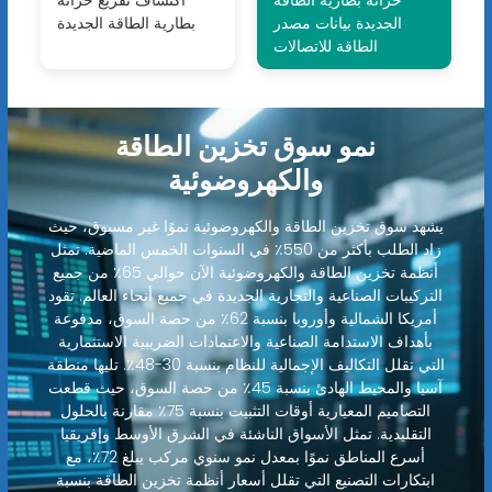
خزانة بطارية الطاقة
اكتشاف تفريغ خزانة
الجديدة بيانات مصدر
بطارية الطاقة الجديدة
الطاقة للاتصالات
نمو سوق تخزين الطاقة
والكهروضوئية
يشهد سوق تخزين الطاقة والكهروضوئية نموًا غير مسبوق، حيث
زاد الطلب بأكثر من 550٪ في السنوات الخمس الماضية. تمثل
أنظمة تخزين الطاقة والكهروضوئية الآن حوالي 65٪ من جميع
التركيبات الصناعية والتجارية الجديدة في جميع أنحاء العالم. تقود
أمريكا الشمالية وأوروبا بنسبة 62٪ من حصة السوق، مدفوعة
بأهداف الاستدامة الصناعية والاعتمادات الضريبية الاستثمارية
التي تقلل التكاليف الإجمالية للنظام بنسبة 30-48٪. تليها منطقة
آسيا والمحيط الهادئ بنسبة 45٪ من حصة السوق، حيث قطعت
التصاميم المعيارية أوقات التثبيت بنسبة 75٪ مقارنة بالحلول
التقليدية. تمثل الأسواق الناشئة في الشرق الأوسط وإفريقيا
أسرع المناطق نموًا بمعدل نمو سنوي مركب يبلغ 72٪، مع
ابتكارات التصنيع التي تقلل أسعار أنظمة تخزين الطاقة بنسبة