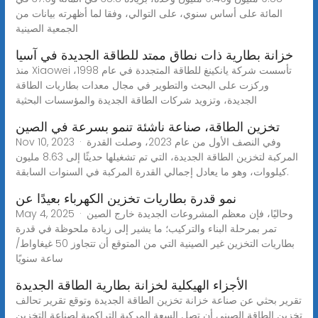
المائة على أساس سنوي، على التوالي، وفقا لما أظهرته بيانات من
الجمعية الصينية
خزانة بطارية ذات نطاق ممتد للطاقة الجديدة في آسيا
منذ Xiaowei تأسست شركة يانكينغ للطاقة المتجددة في عام 1998،
وركزت على البحث والتطوير في مجال معدات بطاريات الطاقة
الجديدة، وتزويد شركات الطاقة الجديدة والمؤسسات البحثية
تخزين الطاقة، صناعة ناشئة تنمو بسرعة في الصين
Nov 10, 2023 · وفي النصف الأول من عام 2023، وصلت القدرة
المركبة لتخزين الطاقة الجديدة، التي تم تشغيلها حديثًا إلى 8.63 مليون
كيلووات، وهو ما يعادل إجمالي القدرة المركبة في السنوات السابقة.
نمو قدرة بطاريات تخزين الكهرباء بعيدًا عن
May 4, 2025 · وحاليًا، فإن معظم المشروعات الجديدة خارج الصين
تمر بمرحلة البناء والتركيب؛ ما يشير إلى زيادة ملحوظة في قدرة
بطاريات التخزين غير الصينية التي من المتوقع أن تتجاوز 50 غيغاواط/
ساعة سنويًا
الأجزاء الهيكلية لخزانة بطارية الطاقة الجديدة
تقرير بحثي عن صناعة خزانة تخزين الطاقة الجديدة وتوقع تقرير تحالف
تخزين الطاقة الصيني أن تصل السعة المركبة التراكمية لصناعة التخزين