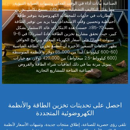
الصناعية بيانات أداء في الوقت الفعلي وتنبيهات الصيانة التنبؤية،
مما يقلل التكاليف التشغيلية بنسبة 45٪. يسمح تكامل تخزين
البطاريات في حاويات للمحطات الكهروضوئية بتوفير طاقة
احتياطية وتحسين وقت الاستخدام، مما يزيد من توفير الطاقة
بنسبة 70-85٪. حسنت هذه الابتكارات عائد الاستثمار بشكل
كبير، حيث تحقق مشاريع تخزين الطاقة عادةً استردادًا في 6-9
سنوات اعتمادًا على أسعار الكهرباء المحلية وبرامج الحوافز.
تظهر اتجاهات التسعير الأخيرة أن أنظمة تخزين الطاقة القياسية
(60-600 كيلوواط) تبدأ من 85،000 دولار والأنظمة المتوسطة
(600 كيلوواط-2.5 ميجاواط) من 420،000 دولار، مع خيارات
تمويل مرنة بما في ذلك اتفاقيات شراء الطاقة والقروض
الصناعية المتاحة للمشاريع التجارية.
احصل على تحديثات تخزين الطاقة والأنظمة
الكهروضوئية المتجددة
تلقى رؤى حصرية للصناعة، إطلاق منتجات جديدة، وتنبيهات الأسعار لأنظمة