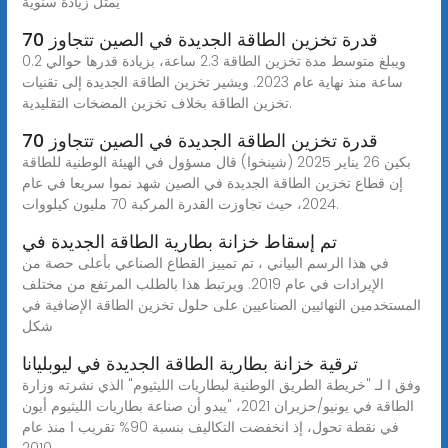
يمثل زيادة سنوية
قدرة تخزين الطاقة الجديدة في الصين تتجاوز 70
ويبلغ متوسط مدة تخزين الطاقة 2.3 ساعة، بزيادة قدرها حوالي 0.2
ساعة منذ نهاية عام 2023. ويشير تخزين الطاقة الجديدة إلى تقنيات
تخزين الطاقة بخلاف تخزين المضخات التقليدية.
قدرة تخزين الطاقة الجديدة في الصين تتجاوز 70
بكين 26 يناير 2025 (شينخوا) قال مسؤول في الهيئة الوطنية للطاقة
إن قطاع تخزين الطاقة الجديدة في الصين شهد نموا سريعا في عام
2024، حيث تجاوزت القدرة المركبة 70 مليون كيلووات.
تم إسقاط خزانة بطارية الطاقة الجديدة في
في هذا الرسم البياني ، تم تمييز القطاع الصناعي بأعلى حصة من
الإيرادات في عام 2019. ويرتبط هذا بالطلب المرتفع من مختلف
المستخدمين النهائيين الصناعيين على حلول تخزين الطاقة الإضافية في
شكل
ترقية خزانة بطارية الطاقة الجديدة في ليوبليانا
وفق ا لـ "خريطة الطريق الوطنية لبطاريات الليثيوم" الذي نشرته وزارة
الطاقة في يونيو/حزيران 2021، "يبدو أن صناعة بطاريات الليثيوم أيون
في نقطة تحول، إذ انخفضت التكاليف بنسبة 90% تقريب ا منذ عام
2010.