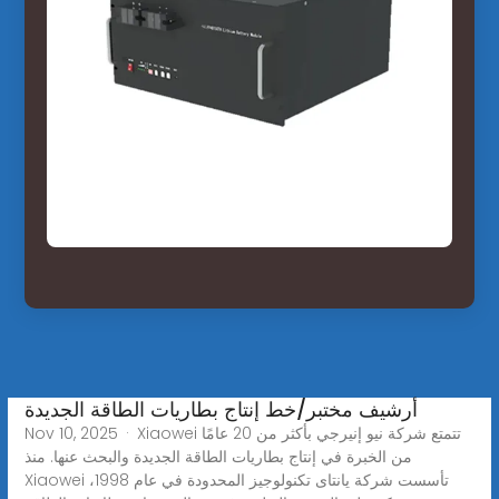
أرشيف مختبر/خط إنتاج بطاريات الطاقة الجديدة
Nov 10, 2025 · Xiaowei تتمتع شركة نيو إنيرجي بأكثر من 20 عامًا
من الخبرة في إنتاج بطاريات الطاقة الجديدة والبحث عنها. منذ
Xiaowei تأسست شركة يانتاى تكنولوجيز المحدودة في عام 1998،