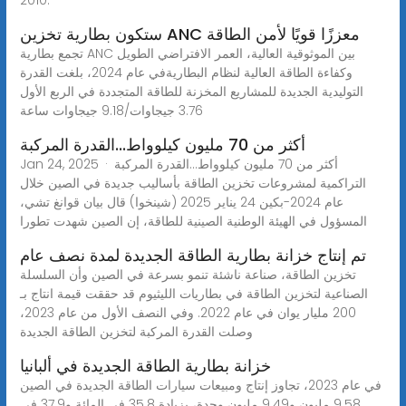
ستكون بطارية تخزين ANC معززًا قويًا لأمن الطاقة
تجمع بطارية ANC بين الموثوقية العالية، العمر الافتراضي الطويل
وكفاءة الطاقة العالية لنظام البطاريةفي عام 2024، بلغت القدرة
التوليدية الجديدة للمشاريع المخزنة للطاقة المتجددة في الربع الأول
3.76 جيجاوات/9.18 جيجاوات ساعة
أكثر من 70 مليون كيلوواط...القدرة المركبة
Jan 24, 2025 · أكثر من 70 مليون كيلوواط...القدرة المركبة
التراكمية لمشروعات تخزين الطاقة بأساليب جديدة في الصين خلال
عام 2024-بكين 24 يناير 2025 (شينخوا) قال بيان قوانغ تشي،
المسؤول في الهيئة الوطنية الصينية للطاقة، إن الصين شهدت تطورا
تم إنتاج خزانة بطارية الطاقة الجديدة لمدة نصف عام
تخزين الطاقة، صناعة ناشئة تنمو بسرعة في الصين وأن السلسلة
الصناعية لتخزين الطاقة في بطاريات الليثيوم قد حققت قيمة انتاج بـ
200 مليار يوان في عام 2022. وفي النصف الأول من عام 2023،
وصلت القدرة المركبة لتخزين الطاقة الجديدة
خزانة بطارية الطاقة الجديدة في ألبانيا
في عام 2023، تجاوز إنتاج ومبيعات سيارات الطاقة الجديدة في الصين
9.58 مليون و9.49 مليون وحدة، بزيادة 35.8 في المائة و37.9 في