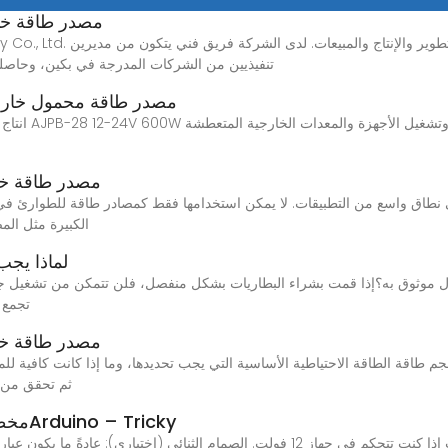
مصدر طاقة خا
su Benogy Technology Co., Ltd
تنفيذيين من الشركات المدرجة في بكين، وحاصلين 
AJPB-28 12-24v 600W مصدر طاقة محمول
انتاج الطاقة ا
مصدر طاقة خا
الكبيرة مثل الم
لماذا يجب
موثوق به؟إذا قمت بشراء البطاريات بشكل منفصل، فلن تتمكن من تشغيل جميع 
تجمع 
مصدر طاقة خا
ثم تحقق من 
مخطط: توصيل مرحل بمصدر طاقة خارجي وArduino – Tricky