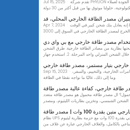
Jul 15, 2025 · تقدم شركة PHYLION أفضل بنك طاقة خارجي عالي الجودة لعملاء B2B ، مع العلامات التجارية المخصصة ، والتوافق الشمسي ، والمتانة الصناعية. مدعومة من قبل
نولوجية، حلولنا موثوق بها من قبل أكثر من 30 دولة
بنيران مصدر الطاقة الخارجي المحلي، قد
Apr 7, 2024 · مصدر الطاقة الخارجي عبارة عن محطة شحن محمولة صغيرة مزودة ببطارية ليثيوم أيون مدمجة ويمكنها تخزين الكهرباء الخاصة بها.إنه يعادل بنك شحن كبير.في الوقت
خرج لمصدر الطاقة الخارجي في السوق إلى 3000
تخدام مصدر طاقة خارجي مع بي واي دي
لشحن المنزلي واحد البوديا تانغ يمكن شحنها بطارية من مصادر الطاقة خارجية. طرق الشحن
ارجي بتيار مستمر، مصدر طاقة خارجي
Sep 15, 2023 · في مجتمع اليوم، أصبحت الكهرباء ضرورة في حياة الناس، وتتطلب جميع الأجهزة الإلكترونية تقريبًا دعم الطاقة. ومع ذلك، أثناء المغامرات الخارجية، والتخييم، والسفر،
وما إلى ذلك، غالبًا ما نواجه نقصًا في الطاقة.
 طاقة خارجي، كفاءة عالية مصدر طاقة
محمول؟ ال مصدر طاقة محمول هو مصدر طاقة متعدد
 الشحن الشمسي، وتخزين بطاريات الليثيوم، ومصدر
بقدرة 100 وات | مصدر طاقة
نظام UPS خارجي بقدرة 100 وات مع حزمة بطارية ليثيوم IP65 الكل في واحدتصميم متين ومُحسّن للأماكن الخارجية النظام بأكمله عبارة عن نظام تصميم قوي. النظام الداخلي عبارة
عي بالكامل، والغلاف الخارجي عبارة عن غلاف من