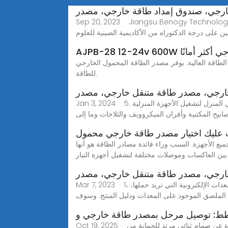
رجي، صندوق إمداد طاقة خارجي، مصدر
Sep 20, 2023 · Jiang. هي مؤسسة ذات تقنية عالية تدمج البحث والتطوير والإنتاج والمبيعات. لدى الشركة فريق فني يتكون من مديرين
على درجة الدكتوراه من الأكاديمية الصينية للعلوم
 خارجي أكثر أمانًا
لعالية: يوفر مصدر الطاقة المحمول الخارجي AJPB-28 12-24V 600W عالي الطاقة خرجًا عاليًا للطاقة، مما يمكنه من دعم وتشغيل الأجهزة والمعدات الخارجية المتعطشة
للطاقة.
رجي، مصدر طاقة متنقل خارجي، مصدر
Jan 3, 2024 · 5. مجالات التطبيق: تحتوي مصادر الطاقة الخارجية على نطاق واسع من التطبيقات. لا يمكن استخدامها فقط كمصادر طاقة للطوارئ في المنزل لتشغيل الأجهزة المنزلية
صابيح المكتبية وأفران الميكروويف والثلاجات وما إلى
 عليك اختيار مصدر طاقة خارجي محمول
الأجهزة. السبب وراء فائدة مصادر الطاقة هو أنها
بين العاكسات وموصلات مختلفة لتشغيل أجهزة التيار
رجي، مصدر طاقة متنقل خارجي، مصدر
Mar 7, 2023 · 1، تحديد احتياجات الطاقة الخاصة بك لتخزين الطاقة حجم طاقة الطاقة الاحتياطية الأساسية التي يجب تحديدها، وما إذا كانت كافية للمعدات الإلكترونية التي تريد حملها،
الملصق الموجود على المعدات ودليل المنتج. وسوف
Oct 19, 2025 · مصدر الطاقة الخارجية: مثل مصدر طاقة 12 فولت إذا كنت تتحكم في جهاز 12 فولت. الصمام الثنائي (اختياري): عادةً ما يكون عبارة عن صمام ثنائي مرتد للحماية من