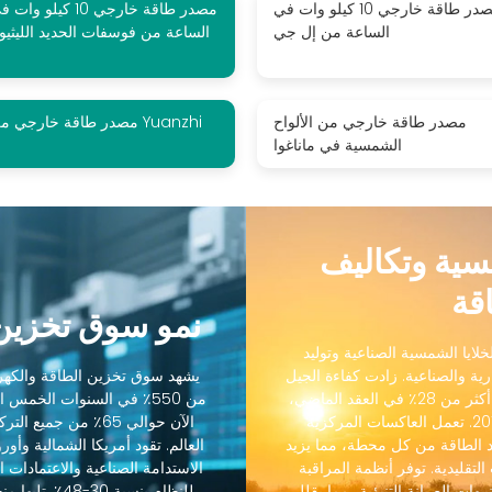
مصدر طاقة خارجي 10 كيلو وات في
مصدر طاقة خارجي 10 كيلو وات
الساعة من إل جي
الساعة من فوسفات الحديد الليثيو
مصدر طاقة خارجي من الألواح
مصدر طاقة خارجي من Yuanzhi
الشمسية في ماناغوا
مسية وتكاليف
قة
نمو سوق تخزين 
لايا الشمسية الصناعية وتوليد
رية والصناعية. زادت كفاءة الجيل
يشهد سوق تخزين الطاقة والكهرو
التالي من الخلايا الشمسية الصناعية من 18٪ إلى أكثر من 28٪ في العقد الماضي،
من 550٪ في السنوات الخمس
بينما انخفضت التكاليف بنسبة 88٪ منذ عام 2012. تعمل العاكسات المركزية
الآن حوالي 65٪ من ج
 الطاقة من كل محطة، مما يزيد
رنة بالعاكسات التقليدية. توفر أنظمة المراقبة
الاستدامة الصناعية والاعتمادات ال
يهات الصيانة التنبؤية، مما يقلل