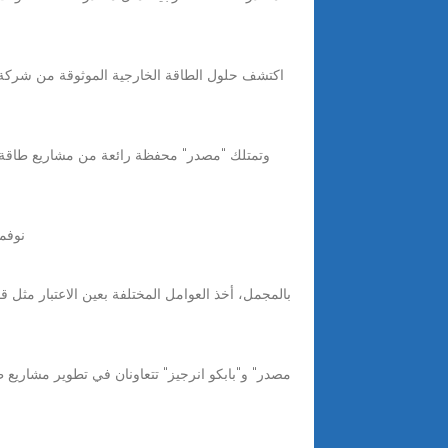
Jul 22, 2025 · أذربيجان، باكو، COP29، 13 نوفمبر، 2024: بحضور معالي
بالمجمل، أخذ العوامل المختلفة بعين الاعتبار مثل ق