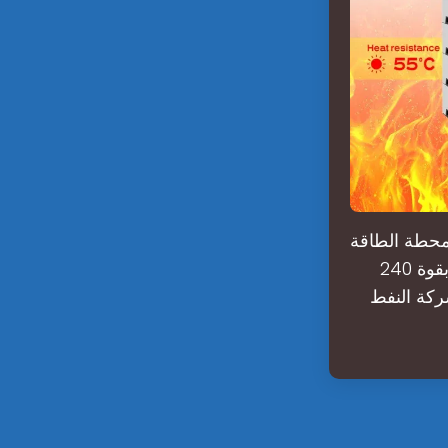
بيلسوڤار بقوة 445 ميجاوات، ومحطة الطاقة
الشمسية نفتشالة بقوة 315 ميجاوات، ومزرعة الرياح أبشيرون-غاراداغ بقوة 240
ركة النفط