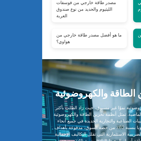
 في
مصدر طاقة خارجي من فوسفات
م
الليثيوم والحديد من نوع صندوق
العربة
ما هو أفضل مصدر طاقة خارجي من
هواوي؟
الطاقة والكهروضوئية
ضوئية نموًا غير مسبوق، حيث زاد الطلب بأكثر
 الماضية. تمثل أنظمة تخزين الطاقة والكهروضوئية
ميع التركيبات الصناعية والتجارية الجديدة في جميع أنحاء
العالم. تقود أمريكا الشمالية وأوروبا بنسبة 62٪ من حصة السوق، مدفوعة بأهداف
ضريبية الاستثمارية التي تقلل التكاليف الإجمالية
للنظام بنسبة 30-48٪. تليها منطقة آسيا والمحيط الهادئ بنسبة 45٪ من حصة