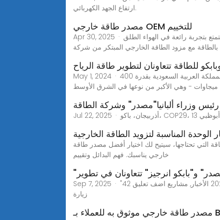
ارتفاع الجهد الكهربائي.
مصدر طاقة خارجي OEM للتخييم
Apr 30, 2025 · اكتشف حلول الطاقة الخارجية الموثوقة من شركة ييتشون توبيور إندستري المحدودة للتخييم. انطلق في مغامراتك بثقة وراحة!استمتع بتجربة رائعة في الهواء الطلق
ابكو للطاقة تتعاونان لتطوير طاقة الرياح
May 1, 2024 · وتمتلك "مصدر" محفظة رائعة من مشاريع طاقة الرياح على مستوى العالم، بما في ذلك محطة دومة الجندل لطاقة الرياح في المملكة العربية السعودية بقدرة 400
ميجاوات - وهي الأكبر من نوعها في الشرق الأوسط
ئيس وزراء ألبانيا"مصدر" وشركة الطاقة
ار الوحدة المناسبة لتزويد الطاقة الخارجية
طاقة التي تحتاجها، سيتيح لك اختيار أفضل مصدر طاقة
خارجي يناسبك. فهم البدائل وتقييم
صدر" و"بابكو انرجيز" تتعاونان في تطوير
Sep 7, 2025 · "مصدر" و"بابكو انرجيز" تتعاونان في تطوير مشاريع طاقة رياح بقدرة تصل إلى 2 جيجاواط في مملكة البحرين نضال نصار مايو 2, 2024 الأخبار, مشاريع اضف تعليق 42
زيارة