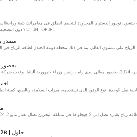
دون التضحية بالطاقة مع مزود الطاقة الخارجي المبتكر من شركة YICHUN TOPURE
مصدر وب
بحضور ر
 إيدي راما، رئيس وزراء جمهورية ألبانيا، وقعت شركة أبوظبي
اختي
ابلية نقل الوحدة، نوع الوقود الذي تستخدمه، ميزات السلامة، وبالطبع، كمية ال
"م
مصدر طاقة خارجي موثوق به للعملاء بـ B2B | حلول