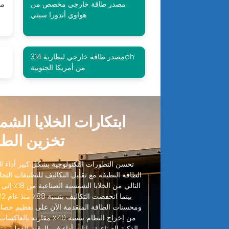
مصدر طاقة خارجي مخصص من
هواوي أندورا سيتي
مصدر طاقة خارجي لبطارية 314ah
من أمريكا الجنوبية
ابتكارات الخلايا الش
تخزين الطا
تحسن التطورات التكنولوجية بشكل كبير أداء الخ
الطاقة النظيفة مع تقليل التكاليف للتطبيقات التجا
ومحسنات الطاقة المتقدمة الآن على تعظيم حصاد
من إخراج النظام بنسبة 40٪ مقا
الذكية الصناعية بيانات أداء في الوقت الفعلي وتنب