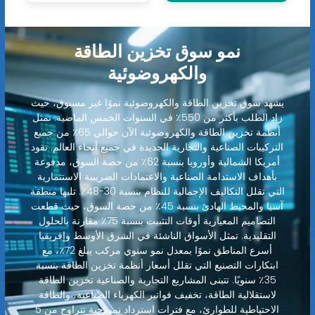
نمو سوق تخزين الطاقة
والكهروضوئية
يشهد سوق تخزين الطاقة والكهروضوئية نموًا غير مسبوق، حيث
زاد الطلب بأكثر من 550٪ في السنوات الخمس الماضية. تمثل
أنظمة تخزين الطاقة والكهروضوئية الآن حوالي 65٪ من جميع
التركيبات الصناعية والتجارية الجديدة في جميع أنحاء العالم. تقود
أمريكا الشمالية وأوروبا بنسبة 62٪ من حصة السوق، مدفوعة
بأهداف الاستدامة الصناعية والاعتمادات الضريبية الاستثمارية
التي تقلل التكاليف الإجمالية للنظام بنسبة 30-48٪. تليها منطقة
آسيا والمحيط الهادئ بنسبة 45٪ من حصة السوق، حيث قطعت
التصاميم المعيارية أوقات التثبيت بنسبة 75٪ مقارنة بالحلول
التقليدية. تمثل الأسواق الناشئة في الشرق الأوسط وإفريقيا
أسرع المناطق نموًا بمعدل نمو سنوي مركب يبلغ 72٪، مع
ابتكارات التصنيع التي تقلل أسعار أنظمة تخزين الطاقة بنسبة
35٪ سنويًا. تتبنى المشاريع التجارية والصناعية تخزين الطاقة
لاستقلالية الطاقة، تخفيف فواتير الكهرباء الصناعية، والطاقة
الاحتياطية للطوارئ، مع فترات استرداد نموذجية تتراوح من 5