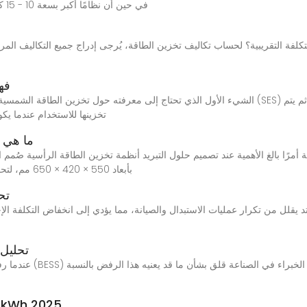
في حين أن نظامًا أكبر بسعة 10 - 15 كيلوواط ساعة قد يتراوح ما بين 7000 و 12000 دولار
فه
تخزينها للاستخدام عندما يك
ما هي ح
بأبعاد 550 × 420 × 650 مم، لتحقيق أقصى كثافة للطاقة في مساحة صغيرة. لذلك، لا
تح
تحليل 
عندما رفضت الحكومة اقت
r kWh 2025