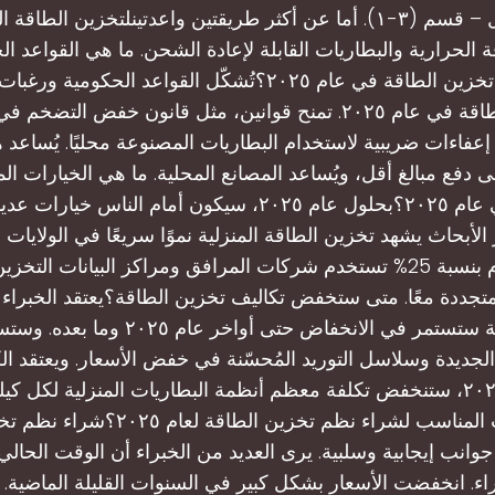
الفصل الأول – قسم (٣-١). أما عن أكثر طريقتين واعدتينلتخزين الطا
 الحرارية والبطاريات القابلة لإعادة الشحن. ما هي القواعد ال
تشكل سوق تخزين الطاقة في عام ٢٠٢٥؟تُشكّل القواعد الحكو
تخزين الطاقة في عام ٢٠٢٥. تمنح قوانين، مثل قانون خفض التضخم
إعفاءات ضريبية لاستخدام البطاريات المصنوعة محليًا. يُساعد
 دفع مبالغ أقل، ويُساعد المصانع المحلية. ما هي الخيارات الم
الطاقة في عام ٢٠٢٥؟بحلول عام ٢٠٢٥، سيكون أمام الناس خيا
 الأبحاث يشهد تخزين الطاقة المنزلية نموًا سريعًا في الولايات 
ينمو هذا العام بنسبة 25% تستخدم شركات المرافق ومراكز البيانات ال
متجددة معًا. متى ستخفض تكاليف تخزين الطاقة؟يعتقد الخبراء 
تخزين الطاقة ستستمر في الانخفاض حتى أواخر 
الجديدة وسلاسل التوريد المُحسّنة في خفض الأسعار. ويعتقد الك
بحلول عام ٢٠٢٦، ستنخفض تكلفة معظم أنظمة البطاريات المنزلية لكل 
ما هو الوقت المناسب لشراء نظم تخزين الطاق
عام ٢٠٢٥ جوانب إيجابية وسلبية. يرى العديد من الخبراء أن الوقت الحا
ء. انخفضت الأسعار بشكل كبير في السنوات القليلة الماضية. ت