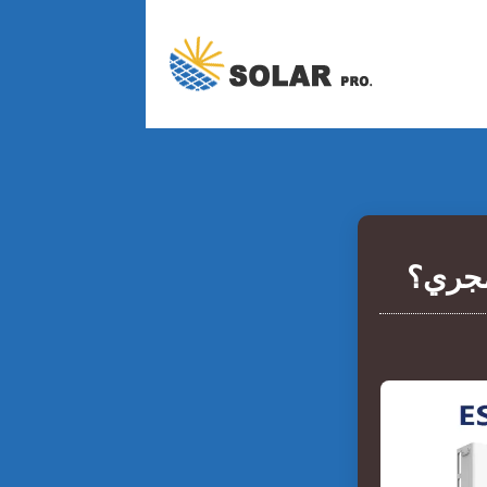
لمجري؟