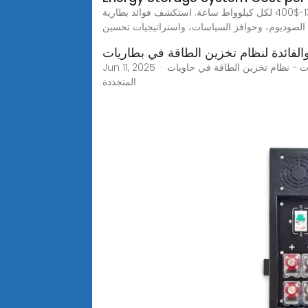
اكتشف اتجاهات تكلفة نظام تخزين الطاقة لعام 2025: على المستوى السكني والتجاري وعلى مستوى المرافق بمتوسط $130-$400 لكل كيلوواط ساعة. استكشف فوائد بطارية LFP
 الصوديوم، وحوافز السياسات، واستراتيجيات تحسين
والفائدة لنظام تخزين الطاقة في بطاريات
Jun 11, 2025 · مقارنة التكلفة والفائدة لنظام تخزين الطاقة في بطاريات الحاويات - نظام تخزين الطاقة في حاويات ZN MEOX | حلول بطاريات معيارية عالية الكفاءة لتخزين الطاقة
المتجددة