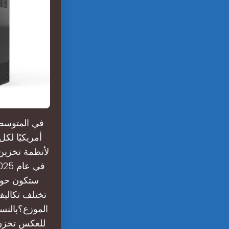
أمريكيًا لك
تختلف تكاليف
الموزع؟بالنسب
للعكس تخزن ا