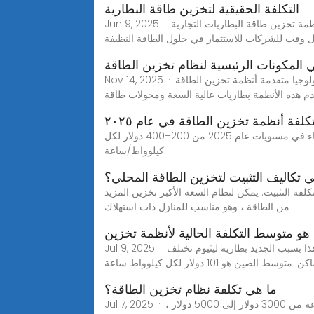
التكلفة الحقيقية لتخزين طاقة البطارية
Jun 9, 2025 · اكتشف التكلفة الحقيقية لأنظمة تخزين طاقة البطاريات التجارية (ESS) في عام 2025. تحليل GSL Energy للأسعار المتوسطة، والعوامل الرئيسية المؤثرة على
 المكونات الرئيسية لنظام تخزين الطاقة
Nov 14, 2025 · كفاءة عالية وتكنولوجيا متقدمة أنظمة تخزين الطاقة ESS المتكاملة نظام تخزين الطاقة الكل في واحد تتميز هذه الأنظمة بكفاءتها العالية واستخدامها أحدث التقنيات.
خدم هذه الأنظمة بطاريات عالية السعة ومحولات طاقة
لفة أنظمة تخزين الطاقة في عام ٢٠٢٥
متوسط تكلفة أنظمة تخزين الطاقة في عام 2025 وفقًا لأبحاث السوق، فإن القيمة المشتركة لتوصيل هياكل تخزين الكهرباء في مستويات عام 2025 من 200–400 دولار لكل
كيلوواط/ساعة.
ي تكاليف التثبيت لتخزين الطاقة المحلي؟
لفة التثبيت. يمكن لنظام السعة الأكبر تخزين المزيد
من الطاقة ، وهو مناسب للمنازل ذات استهلاك
 هو متوسط التكلفة الحالية لأنظمة تخزين
Jul 9, 2025 · انخفضت أسعار تخزين البطاريات كثيرًا منذ عام 2010. وفي عام 2025، ستكون حوالي 200–400 دولار لكل كيلوواط/ساعة. هذا بسبب الجديد بطارية ليثيوم تختلف
ين هو 101 دولار لكل كيلوواط ساعة
ما هي تكلفة نظام تخزين الطاقة؟
Jul 7, 2025 · ما هي تكلفة نظام تخزين الطاقة؟سعة: كلما زادت قدرة النظام ، كلما زاد تكلفته. قد يكلف نظام صغير بسعة حوالي 5 كيلو وات ساعة من 3000 دولار إلى 5000 دولار ،