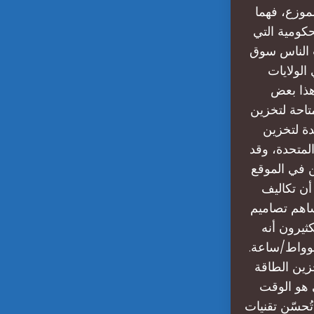
قة الموزع، فهما
حكومية التي
مية ورغبات الناس سوق
 في الولايات
 هذا بعض
تاحة لتخزين
رات عديدة لتخزين
المتحدة، وقد
تخزين في الموقع
أن تكاليف
عام ٢٠٢٥ وما بعده. وستساهم تصاميم
ثيرون أنه
كيلوواط/ساعة.
ة لعام ٢٠٢٥؟شراء نظم تخزين الطاقة
لي هو الوقت
ُحسّن تقنيات