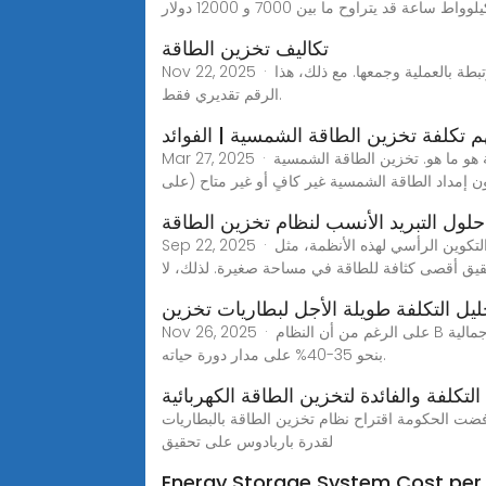
تكاليف تخزين الطاقة
Nov 22, 2025 · ٢. كيف تُحسب تكاليف تخزين الطاقة؟ ما هي التكلفة التقريبية؟ لحساب تكاليف تخزين الطاقة، يُرجى إدراج جميع التكاليف المرتبطة بالعملية وجمعها. مع ذلك، هذا
الرقم تقديري فقط.
م تكلفة تخزين الطاقة الشمسية | الفوائد
Mar 27, 2025 · الشيء الأول الذي تحتاج إلى معرفته حول تخزين الطاقة الشمسية هو ما هو. تخزين الطاقة الشمسية (SES) يشير إلى تحويل الطاقة الشمسية إلى كهرباء ثم يتم
ون إمداد الطاقة الشمسية غير كافٍ أو غير متاح (على
لول التبريد الأنسب لنظام تخزين الطاقة
Sep 22, 2025 · تحسين المساحة يعد تحسين المساحة أمرًا بالغ الأهمية عند تصميم حلول التبريد أنظمة تخزين الطاقة الرأسية صُمم التكوين الرأسي لهذه الأنظمة، مثل TP-48280V
ليل التكلفة طويلة الأجل لبطاريات تخزين
Nov 26, 2025 · على الرغم من أن النظام B له تكلفة أولية أعلى قليلاً، فإن عمره الافتراضي الممتد يقلل من تكرار عمليات الاستبدال والصيانة، مما يؤدي إلى انخفاض التكلفة الإجمالية
بنحو 35-40% على مدار دورة حياته.
التكلفة والفائدة لتخزين الطاقة الكهربائية
راح نظام تخزين الطاقة بالبطاريات (BESS) بقدرة 90 ميغاواط الشهر الماضي، انتاب العديد من الخبراء في الصناعة قلق بشأن ما قد يعنيه هذا الرفض بالنسبة
لقدرة باربادوس على تحقيق
Energy Storage System Cost pe