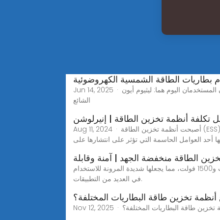
م بطاريات الطاقة الشمسية الكهروضوئية
Jun 14, 2025 · ما هي أنواع البطاريات الأكثر شيوعًا في أنظمة الطاقة الكهروضوئية؟ البطارية خيارٌ بالغ الأهمية. النوعان الرئيسيان المستخدمان اليوم هما: ليثيوم أيون (Li-ion): الخيار
الشائع
ل تكلفة أنظمة تخزين الطاقة | إنيرلوشن
Aug 11, 2024 · أصبحت أنظمة تخزين الطاقة (ESS) جزءًا لا يتجزأ من حلول الطاقة الحديثة، إذ تُوفر وسيلةً لاستقرار الشبكات، ودمج الطاقة المتجددة، وتوفير طاقة احتياطية. ومع ذلك،
فتها أحد العوامل الحاسمة التي تؤثر على انتشارها على
خزين الطاقة منخفضة الجهد | آمنة وقابلة
فهم أنظمة تخزين الطاقة منخفضة الجهد تُعد منتجات تخزين الطاقة ذات الجهد المنخفض عادةً ما تتراوح فولتية تشغيلها بين 12 فولت و1500 فولت، مما يجعلها شديدة المرونة للاستخدام
في العديد من التطبيقات.
 أنظمة تخزين طاقة البطاريات المختلفة؟