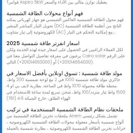
فواتير؟ Aspiro 5kW يعطيك توازن مثالي بين الأداء والسعر
فهم أنواع محولات الطاقة الشمسية
فهم محول الطاقة الشمسية العاكس الشمسي هو جهاز كهربائي يمكنه
تحويل التيار المباشر المتغير (DC) الناتج من أنظمة الطاقة الشمسية
الكهروضوئية إلى تيار متناوب (AC) مع إمكانية التحكم في التيار...
اسعار انفرتر طاقة شمسية 2025
لكل العملاء الراغبين في الحصول على اسعار جيدة لهذه الخدمة ولكن
يرغبون في معرفة تفاصيل التواصل معنا في Cairo solar على الرقم
التالي (‎+201014663000) أو (‎+201014664000).
مولد طاقة شمسية : تسوق اونلاين بأفضل الاسعار في
جاكري مولد طاقة شمسية 1000 في 2 مع لوحة شمسية 200 واط،
محطة طاقة محمولة 1070 واط في الساعة، بطارية لايف بي او 4
1500 واط تيار متردد/100 واط، شحن سريع لمدة ساعة للاستخدام في
الهواء الطلق، خارج الشبكة 4.6 (761)
ملحقات نظام الطاقة الشمسية المستخدمة في تركيب
ملحقات تخزين الطاقة الشمسية من Anern تشمل بشكل رئيسي
ألواح شمسية بأسعار معقولة محولات الطاقة الشمسية الكهروضوئية ،
خزانات تخزين الطاقة الشمسية الكهروضوئية ، بطارية شمسية بالجملة