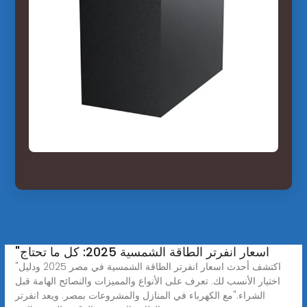
"اسعار انفرتر الطاقة الشمسية 2025: كل ما تحتاج
"اكتشف أحدث اسعار انفرتر الطاقة الشمسية في مصر 2025 ودليل
اختيار الأنسب لك. تعرف على الأنواع والمميزات والنصائح الهامة قبل
الشراء."مع الكهرباء في المنازل والمشروعات بمصر. ويعد انفرتر