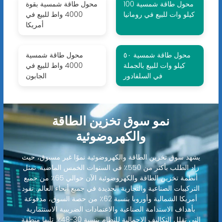
محول طاقة شمسية 100
محول طاقة شمسية بقوة
كيلو وات للبيع في رومانيا
4000 واط للبيع في
أمريكا
محول طاقة شمسية ٥٠
محول طاقة شمسية
كيلو وات للبيع بالجملة
4000 واط للبيع في
في السلفادور
الجابون
نمو سوق تخزين الطاقة
والكهروضوئية
يشهد سوق تخزين الطاقة والكهروضوئية نموًا غير مسبوق، حيث
زاد الطلب بأكثر من 550٪ في السنوات الخمس الماضية. تمثل
أنظمة تخزين الطاقة والكهروضوئية الآن حوالي 65٪ من جميع
التركيبات الصناعية والتجارية الجديدة في جميع أنحاء العالم. تقود
أمريكا الشمالية وأوروبا بنسبة 62٪ من حصة السوق، مدفوعة
بأهداف الاستدامة الصناعية والاعتمادات الضريبية الاستثمارية
التي تقلل التكاليف الإجمالية للنظام بنسبة 30-48٪. تليها منطقة