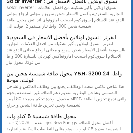
Solar Inverter : تسوق اونلاين بأفضل الاسعار في
solar inverter : تسوق اونلاين بأكبر تشكيلة من افضل العلامات
التجارية بالسعودية بأفضل الاسعار شحن سريع و مجاني ارجاع مجاني
الدفع عند الاستلام | سوق.كوم اصبحت امازونواي اند اتش محول طاقة
شمسية هجين 1000 واط تيار مستمر 12 فولت الى
انفرتر : تسوق اونلاين بأفضل الاسعار في السعودية
انفرتر : تسوق اونلاين بأكبر تشكيلة من افضل العلامات التجارية
بالسعودية بأفضل الاسعار شحن سريع و مجاني ارجاع مجاني الدفع عند
الاستلام | سوق.كوم اصبحت امازونعاكس كهربائي للسيارة 200 واط
من فوكا، محول تيار
محول طاقة شمسية هجين من Y&H، 3200 واط، 24
فولت، موجة
هذا شاحن عاكس متعدد الوظائف، يجمع بين وظائف العاكس والشاحن
الشمسي وشاحن البطارية لتقديم دعم الطاقة غير المنقطعة بحجم
محمول. وحدة تحكم مدمجة 80 أمبير MPPT، والتي تدمج تخزين الطاقة
الشمسية وتعني تخزين طاقة الشحن وإخراج
محول طاقة شمسية 5 كيلو وات
Jan 7, 2025 · تقدم Injet New Energy أفضل محول للطاقة
الشمسية بقدرة 5 كيلو وات، وهو مثالي للتطبيقات السكنية والتجارية