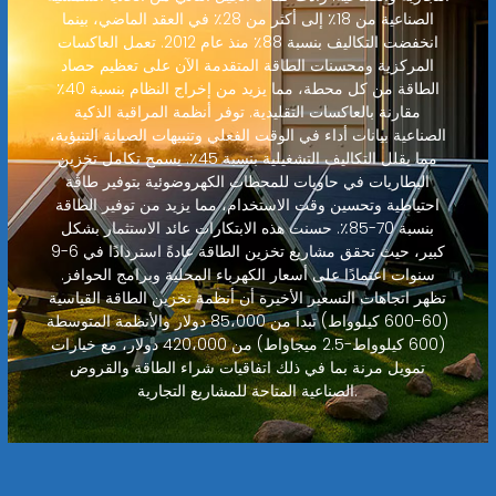
الصناعية من 18٪ إلى أكثر من 28٪ في العقد الماضي، بينما
انخفضت التكاليف بنسبة 88٪ منذ عام 2012. تعمل العاكسات
المركزية ومحسنات الطاقة المتقدمة الآن على تعظيم حصاد
الطاقة من كل محطة، مما يزيد من إخراج النظام بنسبة 40٪
مقارنة بالعاكسات التقليدية. توفر أنظمة المراقبة الذكية
الصناعية بيانات أداء في الوقت الفعلي وتنبيهات الصيانة التنبؤية،
مما يقلل التكاليف التشغيلية بنسبة 45٪. يسمح تكامل تخزين
البطاريات في حاويات للمحطات الكهروضوئية بتوفير طاقة
احتياطية وتحسين وقت الاستخدام، مما يزيد من توفير الطاقة
بنسبة 70-85٪. حسنت هذه الابتكارات عائد الاستثمار بشكل
كبير، حيث تحقق مشاريع تخزين الطاقة عادةً استردادًا في 6-9
سنوات اعتمادًا على أسعار الكهرباء المحلية وبرامج الحوافز.
تظهر اتجاهات التسعير الأخيرة أن أنظمة تخزين الطاقة القياسية
(60-600 كيلوواط) تبدأ من 85،000 دولار والأنظمة المتوسطة
(600 كيلوواط-2.5 ميجاواط) من 420،000 دولار، مع خيارات
تمويل مرنة بما في ذلك اتفاقيات شراء الطاقة والقروض
الصناعية المتاحة للمشاريع التجارية.