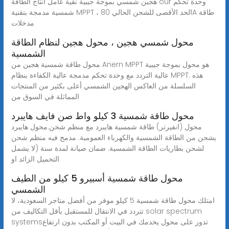
هجين شمسي بموجة جيبية نقية عامل انتاج الطاقة our وحدة تحكم
شمسية مدمجة بتقنية MPPT ، الحد الأقصى للشحن الحالي 80A طاقة
مدخلات
محول شمسي هجين ، محول هجين لنظام الطاقة
الشمسية
محول طاقة شمسية هجين من Anern MPPT هو محول بموجة جيبية
عالية التردد مع وحدة تحكم مدمجة عالية الكفاءة بنظام MPPT. هذه
السلسلة من العاكس الهجين الشمسي أعلى بكثير من المنتجات
المماثلة في السوق من
محول طاقة شمسية 3 كيلو واط صن فايف هايبرد
محول (انفيرتر) طاقة شمسية هايبرد مع منظم شحن.محول هايبرد
يشحن من الطاقة الشمسية والكهرباء العمومية. مدمج فيه منظم شحن
لشحن بطاريات الطاقة الشمسية. ضمان صيانة لمدة سنة (لا يشمل
التحميل الزائد او
محول طاقة شمسية أسبيرو 5 كيلو من الطيف
الشمسي
امتلك محول طاقة شمسية 5 كيلو موفر من أفضل متاجر السعودية، لا
تتردد في الانتقال للمستقبل بأقل التكاليف من solar spectrum
systemsتدور على محول يخدمك في البيت أو المكتب بدون ارتفاع