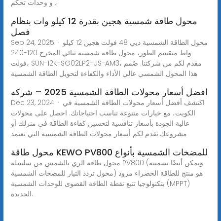
، و وحدات تحكم
محول طاقة شمسية هجين بقدرة 12 كيلو وات بنظام
فصل
Sep 24, 2025 · محول الطاقة الشمسية ديي 48 فولت هجين 12 كيلو
واط منقسم الطور، محول طاقة شمسية ثنائي المخرج 120-240
فولت، SUN-12K-SG02LP2-US-AM3، مقدم لكم من شركتنا. صُمم
هذا المحول الشمسي عالي الأداء والكفاءة لتحويل الطاقة الشمسية
افضل أسعار محولات الطاقة الشمسية 2025 – شركه
Dec 23, 2024 · اكتشف أفضل أسعار محولات الطاقة الشمسية في
الكويت، مع خيارات متنوعة تناسب احتياجاتك. احصل على محولات
عالية الجودة بأسعار تنافسية لتحسين كفاءة الطاقة في منزلك أو
مشروعك.نقدم لكم أسعار محولات الطاقة الشمسية التي تعتمد
محول طاقة KEWO PV800 للمضخات الشمسية بأنواع
محول طاقة الري بالشمس من سلسلة PV800 (ويمكن أيضًا تسميته
محول تردد التيار للمضخات الشمسية) هو منتج للطاقة الخضراء مزود
بتكنولوجيا تتبع نقطة الطاقة القصوى للوحدات الشمسية (MPPT)
الجديدة.