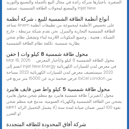
الصغيرة. باعتبارها شركة رائدة في مجال البيع بالجملة والتصنيع والتوريد
والمصنع لمحولات الطاقة الشمسية، تستفيد Injet New
أنواع أنظمة الطاقة الشمسية للبيع ، شركة أنظمة
تساعد Anern على تخصيص الأنظمة لمجموعة من تطبيقات أنظمة
الطاقة الشمسية التجارية والمنزل. نحن نقدم شبكة مرتبطة ، خارج
الشبكة ، هجينة ، وجميع المكونات اللازمة لبناء وتشغيل نظام شحن
بطارية شمسية. تكلفة نظام الطاقة الشمسية
محول طاقة شمسية 8 كيلو وات | حقن
Mar 16, 2025 · محول الطاقة الشمسية 8 كيلو واتأخبار المعرض:
انضم إلى Injet New Energy في معرض لندن للسيارات الكهربائية
2023 سيستضيف معرض لندن للسيارات الكهربائية 2023 مساحة
عرض ضخمة تزيد عن 15000 متر مربع في ExCel London من
محول طاقة شمسية 5 كيلو واط صن فايف هايبرد
محول (انفيرتر) طاقة شمسية هايبرد مع منظم شحن.محول هايبرد
يشحن من الطاقة الشمسية والكهرباء العمومية. مدمج فيه منظم شحن
MPPT بقوة 100 امبير. ضمان صيانة لمدة سنة (لا يشمل التحميل الزائد
او الضرر
شركة أفاق المحدودة للطاقه المتجددة