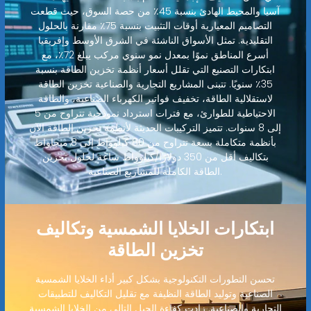
آسيا والمحيط الهادئ بنسبة 45٪ من حصة السوق، حيث قطعت
التصاميم المعيارية أوقات التثبيت بنسبة 75٪ مقارنة بالحلول
التقليدية. تمثل الأسواق الناشئة في الشرق الأوسط وإفريقيا
أسرع المناطق نموًا بمعدل نمو سنوي مركب يبلغ 72٪، مع
ابتكارات التصنيع التي تقلل أسعار أنظمة تخزين الطاقة بنسبة
35٪ سنويًا. تتبنى المشاريع التجارية والصناعية تخزين الطاقة
لاستقلالية الطاقة، تخفيف فواتير الكهرباء الصناعية، والطاقة
الاحتياطية للطوارئ، مع فترات استرداد نموذجية تتراوح من 5
إلى 8 سنوات. تتميز التركيبات الحديثة لأنظمة تخزين الطاقة الآن
بأنظمة متكاملة بسعة تتراوح من 80 كيلوواط إلى 8 ميجاواط
بتكاليف أقل من 350 دولارًا/كيلوواط ساعة لحلول تخزين
الطاقة الكاملة للمشاريع الصناعية.
ابتكارات الخلايا الشمسية وتكاليف
تخزين الطاقة
تحسن التطورات التكنولوجية بشكل كبير أداء الخلايا الشمسية
الصناعية وتوليد الطاقة النظيفة مع تقليل التكاليف للتطبيقات
التجارية والصناعية. زادت كفاءة الجيل التالي من الخلايا الشمسية