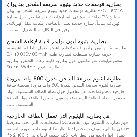
بطارية فوسفات حديد ليثيوم سريعة الشحن بيد يوان
بطارية فوسفات حديد ليثيوم سريعة الشحن بيد يوان PRO Electric
طاقة جديدة في السيارة,ابحث عن تفاصيل حول سيارة EV، سيارة
كهربائية تماماً، سيارة جديدة تعمل بالطاقة، إمكانية تنقل كهربائية،
توفير في التكاليف، التشغيل الصامت
بطارية ليثيوم أيون بوليمر قابلة لإعادة الشحن
بطارية ليثيوم أيون بوليمر قابلة لإعادة الشحن تعمل بالطاقة الشمسية
401030 3.7V 80mAh حزمة بطارية مسطحة لبطارية طبية
محمولة,ابحث عن تفاصيل حول بطارية قابلة لإعادة الشحن، بطارية
Smart Watch، بطارية ليثيوم
بطارية ليثيوم سريعة الشحن بقدرة 600 واط مزودة
بطارية ليثيوم سريعة الشحن بقدرة 600 واط مزودة بمحطة طاقة
خارجية محمولة,ابحث عن تفاصيل حول نظام الطاقة الشمسية، مولد
محمول، نظام الطاقة الشمسية، محمول، شحن الطاقة، مولد الطاقة
الشمسية، قابل
هل بطارية الليثيوم التي تعمل بالطاقة الخارجية
فهم بطاريات الليثيوم أيون الخاصة بك: المصطلحات التي يجب معرفتها
في ما يلي، سوف نستخدم لدينا بطارية الليثيوم ذات الدورة العميقة b-
lfp12-100 lt كمثال. إنها واحدة من البطاريات الأكثر شعبية لدينا والتي