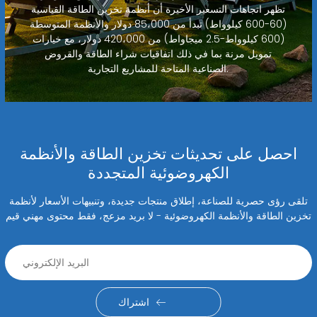
تظهر اتجاهات التسعير الأخيرة أن أنظمة تخزين الطاقة القياسية
(60-600 كيلوواط) تبدأ من 85،000 دولار والأنظمة المتوسطة
(600 كيلوواط-2.5 ميجاواط) من 420،000 دولار، مع خيارات
تمويل مرنة بما في ذلك اتفاقيات شراء الطاقة والقروض
الصناعية المتاحة للمشاريع التجارية.
احصل على تحديثات تخزين الطاقة والأنظمة
الكهروضوئية المتجددة
تلقى رؤى حصرية للصناعة، إطلاق منتجات جديدة، وتنبيهات الأسعار لأنظمة
تخزين الطاقة والأنظمة الكهروضوئية - لا بريد مزعج، فقط محتوى مهني قيم
اشتراك