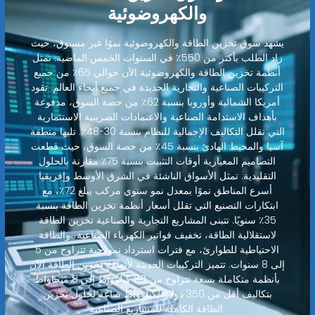
والكهروضوئية
يشهد سوق تخزين الطاقة والكهروضوئية نموًا غير مسبوق، حيث
زاد الطلب بأكثر من 550٪ في السنوات الخمس الماضية. تمثل
أنظمة تخزين الطاقة والكهروضوئية الآن حوالي 65٪ من جميع
التركيبات الصناعية والتجارية الجديدة في جميع أنحاء العالم. تقود
أمريكا الشمالية وأوروبا بنسبة 62٪ من حصة السوق، مدفوعة
بأهداف الاستدامة الصناعية والاعتمادات الضريبية الاستثمارية
التي تقلل التكاليف الإجمالية للنظام بنسبة 30-48٪. تليها منطقة
آسيا والمحيط الهادئ بنسبة 45٪ من حصة السوق، حيث قطعت
التصاميم المعيارية أوقات التثبيت بنسبة 75٪ مقارنة بالحلول
التقليدية. تمثل الأسواق الناشئة في الشرق الأوسط وإفريقيا
أسرع المناطق نموًا بمعدل نمو سنوي مركب يبلغ 72٪، مع
ابتكارات التصنيع التي تقلل أسعار أنظمة تخزين الطاقة بنسبة
35٪ سنويًا. تتبنى المشاريع التجارية والصناعية تخزين الطاقة
لاستقلالية الطاقة، تخفيف فواتير الكهرباء الصناعية، والطاقة
الاحتياطية للطوارئ، مع فترات استرداد نموذجية تتراوح من 5
إلى 8 سنوات. تتميز التركيبات الحديثة لأنظمة تخزين الطاقة الآن
بأنظمة متكاملة بسعة تتراوح من 80 كيلوواط إلى 8 ميجاواط
بتكاليف أقل من 350 دولارًا/كيلوواط ساعة لحلول تخزين
الطاقة الكاملة للمشاريع الصناعية.