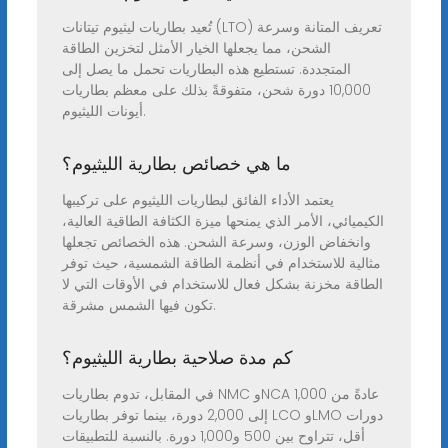
تُعيد بطاريات ليثيوم تيتانات (LTO) تعريف المتانة وسرعة
الشحن، مما يجعلها الخيار الأمثل لتخزين الطاقة
المتجددة. تستطيع هذه البطاريات تحمل ما يصل إلى
10,000 دورة شحن، متفوقةً بذلك على معظم بطاريات
أيونات الليثيوم.
ما هي خصائص بطارية الليثيوم؟
يعتمد الأداء الفائق لبطاريات الليثيوم على تركيبها
الكيميائي، الأمر الذي يمنحها ميزة الكثافة الطاقية العالية،
وانخفاض الوزن، وسرعة الشحن. هذه الخصائص تجعلها
مثالية للاستخدام في أنظمة الطاقة الشمسية، حيث توفر
الطاقة مخزنة بشكل فعال للاستخدام في الأوقات التي لا
تكون فيها الشمس مشرقة.
كم مدة صلاحية بطارية الليثيوم؟
في المقابل، تدوم بطاريات NMC وNCA عادةً من 1,000
إلى 2,000 دورة، بينما توفر بطاريات LCO وLMO دورات
أقل، تتراوح بين 500 و1,000 دورة. بالنسبة للتطبيقات