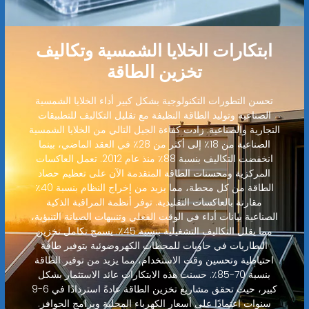
ابتكارات الخلايا الشمسية وتكاليف
تخزين الطاقة
تحسن التطورات التكنولوجية بشكل كبير أداء الخلايا الشمسية
الصناعية وتوليد الطاقة النظيفة مع تقليل التكاليف للتطبيقات
التجارية والصناعية. زادت كفاءة الجيل التالي من الخلايا الشمسية
الصناعية من 18٪ إلى أكثر من 28٪ في العقد الماضي، بينما
انخفضت التكاليف بنسبة 88٪ منذ عام 2012. تعمل العاكسات
المركزية ومحسنات الطاقة المتقدمة الآن على تعظيم حصاد
الطاقة من كل محطة، مما يزيد من إخراج النظام بنسبة 40٪
مقارنة بالعاكسات التقليدية. توفر أنظمة المراقبة الذكية
الصناعية بيانات أداء في الوقت الفعلي وتنبيهات الصيانة التنبؤية،
مما يقلل التكاليف التشغيلية بنسبة 45٪. يسمح تكامل تخزين
البطاريات في حاويات للمحطات الكهروضوئية بتوفير طاقة
احتياطية وتحسين وقت الاستخدام، مما يزيد من توفير الطاقة
بنسبة 70-85٪. حسنت هذه الابتكارات عائد الاستثمار بشكل
كبير، حيث تحقق مشاريع تخزين الطاقة عادةً استردادًا في 6-9
سنوات اعتمادًا على أسعار الكهرباء المحلية وبرامج الحوافز.