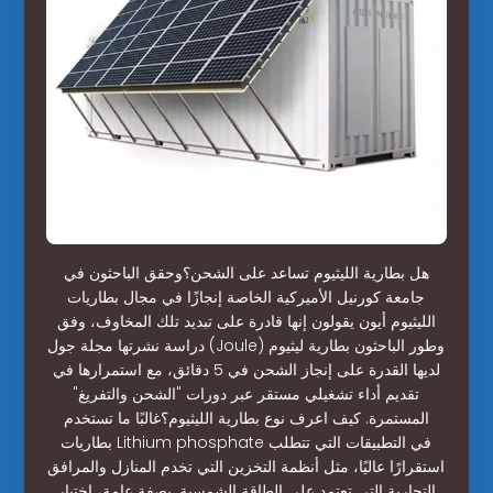
هل بطارية الليثيوم تساعد على الشحن؟وحقق الباحثون في
جامعة كورنيل الأميركية الخاصة إنجازًا في مجال بطاريات
الليثيوم أيون يقولون إنها قادرة على تبديد تلك المخاوف، وفق
دراسة نشرتها مجلة جول (Joule) وطور الباحثون بطارية ليثيوم
لديها القدرة على إنجاز الشحن في 5 دقائق، مع استمرارها في
تقديم أداء تشغيلي مستقر عبر دورات "الشحن والتفريغ"
المستمرة. كيف اعرف نوع بطارية الليثيوم؟غالبًا ما تستخدم
بطاريات Lithium phosphate في التطبيقات التي تتطلب
استقرارًا عاليًا، مثل أنظمة التخزين التي تخدم المنازل والمرافق
التجارية التي تعتمد على الطاقة الشمسية. بصفة عامة، اختيار