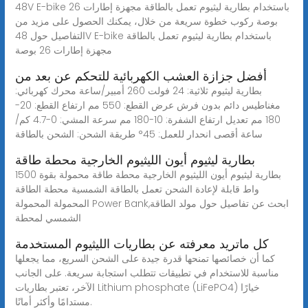
48V E-bike باستخدام بطارية ليثيوم تعمل بالطاقة مجهزة إطارات 26
بوصة ركوب خطوة سريعة من خلال، يمكنك الحصول على مزيد من
التفاصيل حول 48V E-bike باستخدام بطارية ليثيوم تعمل بالطاقة
مجهزة إطارات 26 بوصة
أفضل جزازة العشب الكهربائية للتحكم عن بعد من
بطارية ليثيوم ثلاثية: 24 فولت 260 أمبير/ساعة محرك كهربائي:
مغناطيس دائم بدون فرش عرض القطع: 550 مم ارتفاع القطع: 20-
180 مم تعديل ارتفاع الشفرة: 10-180 مم سرعة المشي: 0-4.7 كم/
ساعة أقصى انحدار للعمل: 45° طريقة الشحن: الشحن بالطاقة
بطارية ليثيوم أيون الليثيوم الخارجية محطة طاقة
بطارية ليثيوم أيون الليثيوم الخارجية محطة طاقة محمولة بقوة 1500
واط قابلة لإعادة الشحن تعمل بالطاقة الشمسية محطة الطاقة
المحمولة المحمولة Power Bank,ابحث عن تفاصيل حول مولد الطاقة
الشمسي لمحطة
كل ماتريد معرفته عن بطاريات الليثيوم المستخدمة
كما أن خصائصها تمنحها قدرة جيدة على الشحن السريع، مما يجعلها
مناسبة للاستخدام في تطبيقات تتطلب استجابة سريعة. على الجانب
الآخر، تعتبر بطاريات Lithium phosphate (LiFePO4) خيارًا
مستدامًا وأكثر أمانًا.