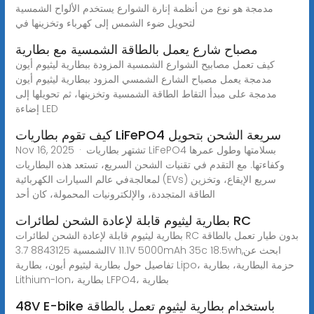
مدمجة هو نوع من أنظمة إنارة الشوارع يستخدم الألواح الشمسية
لتحويل ضوء الشمس إلى كهرباء وتخزينها في
مصباح شارع يعمل بالطاقة الشمسية مع بطارية
كيف تعمل مصابيح الشوارع الشمسية المزودة ببطارية ليثيوم أيون
مدمجة يعمل مصباح الشارع الشمسي المزود ببطارية ليثيوم أيون
مدمجة على مبدأ التقاط الطاقة الشمسية وتخزينها، ثم تحويلها إلى
إضاءة LED
كيف تقوم بطاريات LiFePO4 سريعة الشحن بتحويل
Nov 16, 2025 · تشتهر بطاريات LiFePO4 بسلامتها وطول عمرها
وكفاءتها. مع التقدم في تقنيات الشحن السريع، تستعد هذه البطاريات
لمعالجةفي عالم السيارات الكهربائية (EVs) سريع الإيقاع، وتخزين
الطاقة المتجددة، والإلكترونيات المحمولة، كان أحد
بطارية ليثيوم قابلة لإعادة الشحن لطائرات RC
بطارية ليثيوم قابلة لإعادة الشحن لطائرات RC بدون طيار تعمل بالطاقة
الشمسية 8843125 3.7V 11.1V 5000mAh 35c 18.5wh,ابحث عن
تفاصيل حول بطارية ليثيوم أيون، بطارية Lipo، حزمة البطارية، بطارية
Lithium-Ion، بطارية LFPO4، بطارية
48V E-bike باستخدام بطارية ليثيوم تعمل بالطاقة