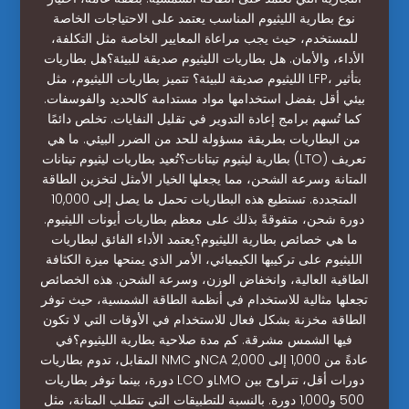
نوع بطارية الليثيوم المناسب يعتمد على الاحتياجات الخاصة
للمستخدم، حيث يجب مراعاة المعايير الخاصة مثل التكلفة،
الأداء، والأمان. هل بطاريات الليثيوم صديقة للبيئة؟هل بطاريات
الليثيوم صديقة للبيئة؟ تتميز بطاريات الليثيوم، مثل LFP، بتأثير
بيئي أقل بفضل استخدامها مواد مستدامة كالحديد والفوسفات.
كما تُسهم برامج إعادة التدوير في تقليل النفايات. تخلص دائمًا
من البطاريات بطريقة مسؤولة للحد من الضرر البيئي. ما هي
بطارية ليثيوم تيتانات؟تُعيد بطاريات ليثيوم تيتانات (LTO) تعريف
المتانة وسرعة الشحن، مما يجعلها الخيار الأمثل لتخزين الطاقة
المتجددة. تستطيع هذه البطاريات تحمل ما يصل إلى 10,000
دورة شحن، متفوقةً بذلك على معظم بطاريات أيونات الليثيوم.
ما هي خصائص بطارية الليثيوم؟يعتمد الأداء الفائق لبطاريات
الليثيوم على تركيبها الكيميائي، الأمر الذي يمنحها ميزة الكثافة
الطاقية العالية، وانخفاض الوزن، وسرعة الشحن. هذه الخصائص
تجعلها مثالية للاستخدام في أنظمة الطاقة الشمسية، حيث توفر
الطاقة مخزنة بشكل فعال للاستخدام في الأوقات التي لا تكون
فيها الشمس مشرقة. كم مدة صلاحية بطارية الليثيوم؟في
المقابل، تدوم بطاريات NMC وNCA عادةً من 1,000 إلى 2,000
دورة، بينما توفر بطاريات LCO وLMO دورات أقل، تتراوح بين
500 و1,000 دورة. بالنسبة للتطبيقات التي تتطلب المتانة، مثل