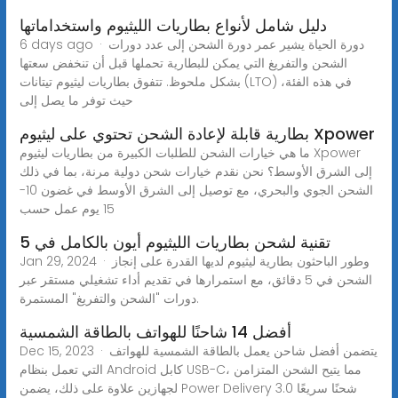
دليل شامل لأنواع بطاريات الليثيوم واستخداماتها
6 days ago · دورة الحياة يشير عمر دورة الشحن إلى عدد دورات
الشحن والتفريغ التي يمكن للبطارية تحملها قبل أن تنخفض سعتها
بشكل ملحوظ. تتفوق بطاريات ليثيوم تيتانات (LTO) في هذه الفئة،
حيث توفر ما يصل إلى
بطارية قابلة لإعادة الشحن تحتوي على ليثيوم Xpower
ما هي خيارات الشحن للطلبات الكبيرة من بطاريات ليثيوم Xpower
إلى الشرق الأوسط؟ نحن نقدم خيارات شحن دولية مرنة، بما في ذلك
الشحن الجوي والبحري، مع توصيل إلى الشرق الأوسط في غضون 10-
15 يوم عمل حسب
تقنية لشحن بطاريات الليثيوم أيون بالكامل في 5
Jan 29, 2024 · وطور الباحثون بطارية ليثيوم لديها القدرة على إنجاز
الشحن في 5 دقائق، مع استمرارها في تقديم أداء تشغيلي مستقر عبر
دورات "الشحن والتفريغ" المستمرة.
أفضل 14 شاحنًا للهواتف بالطاقة الشمسية
Dec 15, 2023 · يتضمن أفضل شاحن يعمل بالطاقة الشمسية للهواتف
التي تعمل بنظام Android كابل USB-C، مما يتيح الشحن المتزامن
لجهازين علاوة على ذلك، يضمن Power Delivery 3.0 شحنًا سريعًا