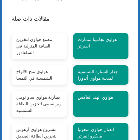
مقالات ذات صلة
هواوي نجامينا سمارت
مصنع هواوي لتخزين
انفيرتر
الطاقة المنزلية في
السلفادور
جدار الستارة الشمسية
هواوي تنتج الألواح
لمدينة هواوي أندورا
الشمسية في النمسا
هواوي الهند العاكس
بطارية هواوي ساو تومي
وبرينسيبي لتخزين الطاقة
الشمسية
اتصال هواوي منغوليا
مشروع هواوي آرهوس
مايكرو إنفرتر
لتخزين الطاقة الصديق