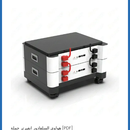
هواوي السلفادور انفيرتر جملة [PDF]