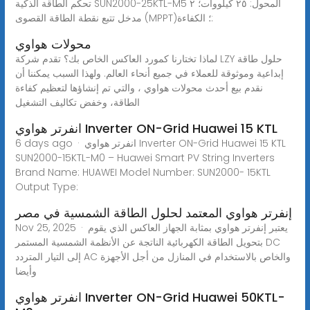
تحكم الطاقة الذكية SUN2000-25KTL-M5 المحول: ٢٥ كيلووات؛ ٢
مدخل تتبع نقطة الطاقة القصوى (MPPT)؛ الكفاءة:
محولات هواوي
لماذا تختارنا كمورد العاكس الخاص بك؟ تقدم شركة LZY حلول طاقة
إبداعية وموثوقة للعملاء في جميع أنحاء العالم. ولهذا السبب يمكننا أن
نقدم بيع أحدث محولات هواوي ، والتي تم إنشاؤها لتعظيم كفاءة
الطاقة، وخفض تكاليف التشغيل
انفرتر هواوي Inverter ON-Grid Huawei 15 KTL
6 days ago · انفرتر هواوي Inverter ON-Grid Huawei 15 KTL
SUN2000-15KTL-M0 – Huawei Smart PV String Inverters
Brand Name: HUAWEI Model Number: SUN2000- 15KTL
Output Type:
إنفرتر هواوي المعتمد لحلول الطاقة الشمسية في مصر
Nov 25, 2025 · يعتبر إنفرتر هواوي بمثابة الجهاز العاكس الذي يقوم
بتحويل الطاقة الكهربائية الناتجة عن الأنظمة الشمسية المستمر DC
إلى التيار المتردد AC والخاص بالاستخدام في المنازل من أجل الأجهزة
وأيضا
انفرتر هواوي Inverter ON-Grid Huawei 50KTL-