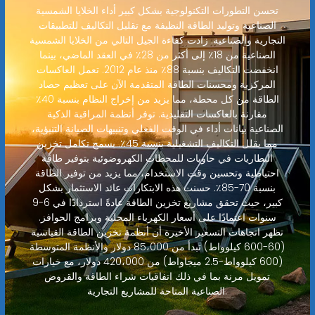
تحسن التطورات التكنولوجية بشكل كبير أداء الخلايا الشمسية
الصناعية وتوليد الطاقة النظيفة مع تقليل التكاليف للتطبيقات
التجارية والصناعية. زادت كفاءة الجيل التالي من الخلايا الشمسية
الصناعية من 18٪ إلى أكثر من 28٪ في العقد الماضي، بينما
انخفضت التكاليف بنسبة 88٪ منذ عام 2012. تعمل العاكسات
المركزية ومحسنات الطاقة المتقدمة الآن على تعظيم حصاد
الطاقة من كل محطة، مما يزيد من إخراج النظام بنسبة 40٪
مقارنة بالعاكسات التقليدية. توفر أنظمة المراقبة الذكية
الصناعية بيانات أداء في الوقت الفعلي وتنبيهات الصيانة التنبؤية،
مما يقلل التكاليف التشغيلية بنسبة 45٪. يسمح تكامل تخزين
البطاريات في حاويات للمحطات الكهروضوئية بتوفير طاقة
احتياطية وتحسين وقت الاستخدام، مما يزيد من توفير الطاقة
بنسبة 70-85٪. حسنت هذه الابتكارات عائد الاستثمار بشكل
كبير، حيث تحقق مشاريع تخزين الطاقة عادةً استردادًا في 6-9
سنوات اعتمادًا على أسعار الكهرباء المحلية وبرامج الحوافز.
تظهر اتجاهات التسعير الأخيرة أن أنظمة تخزين الطاقة القياسية
(60-600 كيلوواط) تبدأ من 85،000 دولار والأنظمة المتوسطة
(600 كيلوواط-2.5 ميجاواط) من 420،000 دولار، مع خيارات
تمويل مرنة بما في ذلك اتفاقيات شراء الطاقة والقروض
الصناعية المتاحة للمشاريع التجارية.