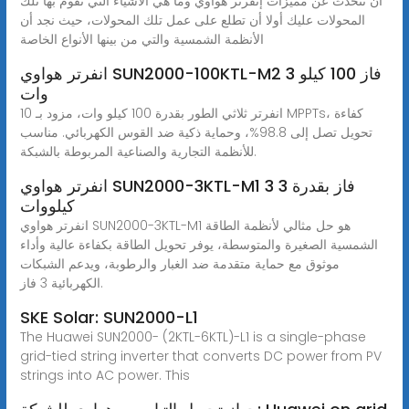
أن نتحدث عن مميزات إنفرتر هواوي وما هي الأشياء التي تقوم بها تلك
المحولات عليك أولا أن تطلع على عمل تلك المحولات، حيث نجد أن
الأنظمة الشمسية والتي من بينها الأنواع الخاصة
انفرتر هواوي SUN2000-100KTL-M2 3 فاز 100 كيلو
وات
انفرتر ثلاثي الطور بقدرة 100 كيلو وات، مزود بـ 10 MPPTs، كفاءة
تحويل تصل إلى 98.8%، وحماية ذكية ضد القوس الكهربائي. مناسب
للأنظمة التجارية والصناعية المربوطة بالشبكة.
انفرتر هواوي SUN2000-3KTL-M1 3 فاز بقدرة 3
كيلووات
انفرتر هواوي SUN2000-3KTL-M1 هو حل مثالي لأنظمة الطاقة
الشمسية الصغيرة والمتوسطة، يوفر تحويل الطاقة بكفاءة عالية وأداء
موثوق مع حماية متقدمة ضد الغبار والرطوبة، ويدعم الشبكات
الكهربائية 3 فاز.
SKE Solar: SUN2000-L1
The Huawei SUN2000- (2KTL-6KTL)-L1 is a single-phase
grid-tied string inverter that converts DC power from PV
strings into AC power. This