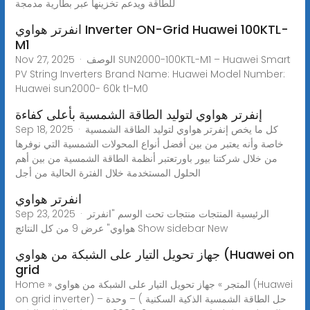
للطاقة ويدعم تخزينها عبر بطارية مدمجة
انفرتر هواوي Inverter ON-Grid Huawei 100KTL-
M1
Nov 27, 2025 · الوصف SUN2000-100KTL-M1 – Huawei Smart
PV String Inverters Brand Name: Huawei Model Number:
Huawei sun2000- 60k tl-M0
إنفرتر هواوي لتوليد الطاقة الشمسية بأعلى كفاءة
Sep 18, 2025 · كل ما يخص إنفرتر هواوي لتوليد الطاقة الشمسية
خاصة وأنه يعتبر من بين أفضل أنواع المحولات الشمسية التي نوفرها
من خلال شركتنا بيور باورتعتبر أنظمة الطاقة الشمسية من بين أهم
الحلول المستخدمة خلال الفترة الحالية من أجل
انفرتر هواوي
Sep 23, 2025 · الرئيسية المنتجات منتجات تحت الوسم "انفرتر
هواوي" عرض ⁦9⁩ من كل النتائج Show sidebar New
جهاز تحويل التيار على الشبكة من هواوي (Huawei on
grid
Home » المتجر » جهاز تحويل التيار على الشبكة من هواوي (Huawei
on grid inverter) – حل الطاقة الشمسية الذكية السكنية ) – وحدة