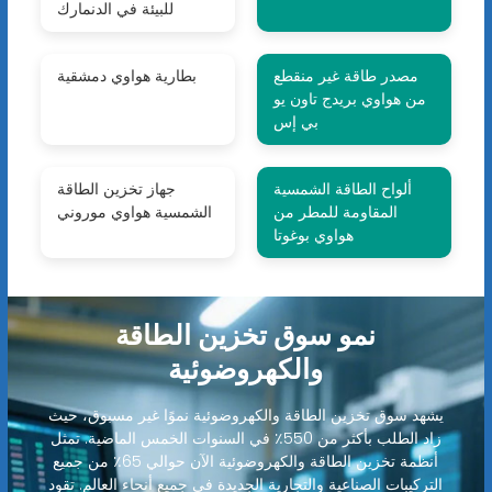
للبيئة في الدنمارك
مصدر طاقة غير منقطع
بطارية هواوي دمشقية
من هواوي بريدج تاون يو
بي إس
ألواح الطاقة الشمسية
جهاز تخزين الطاقة
المقاومة للمطر من
الشمسية هواوي موروني
هواوي بوغوتا
نمو سوق تخزين الطاقة
والكهروضوئية
يشهد سوق تخزين الطاقة والكهروضوئية نموًا غير مسبوق، حيث
زاد الطلب بأكثر من 550٪ في السنوات الخمس الماضية. تمثل
أنظمة تخزين الطاقة والكهروضوئية الآن حوالي 65٪ من جميع
التركيبات الصناعية والتجارية الجديدة في جميع أنحاء العالم. تقود