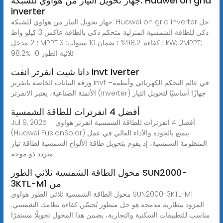
جهاز تحويل التيار من هواوي للشبكة: Huawei on grid
inverter
جهاز تحويل التيار من هواوي للشبكة: Huawei on grid inverter حل
ذكي للطاقة الشمسية المنزلية متحكم ذكي بالطاقة عاكس 3 كيلو واط
؛ 2 مدخل MPPT ؛ كفاءة: 98.2% ؛ ضمان 10 سنوات: 3 kW; 2MPPT;
98.2% 10 ثلاثية الطور
داتا شيت انفرتر انفت invt iverter
ورقة البيانات الخاصة بانفرتر invt –في عالم التحكم الكهربائي وأنظمة
الأتمتة الصناعية، يعتبر الانفرتر (Inverter) جهازًا أساسيًا لتحويل التيار
أفضل 4 انفرترات للطاقة الشمسية
Jul 9, 2025 · أفضل 4 انفرترات للطاقة الشمسية انفرتر هواوي
(Huawei FusionSolar) يتمتع بالجودة والأداء العالي في عمل
المنظومة الشمسية، إذ يقوم بتحويل طاقة الألواح الشمسية لطاقة تيار
متردد ذو موجة
محول الطاقة الشمسية ثلاثي الطور SUN2000-
3KTL-M1 من
محول الطاقة الشمسية ثلاثي الطور هواوي SUN2000-3KTL-M1
المزود ببطارية مدمجة هو حل متطور يُحسّن كفاءة نظامك الشمسي.
مناسب للتطبيقات السكنية والتجارية، يضمن هذا المحول تحويلًا مستقرًا