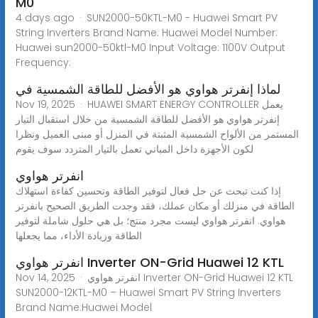
M0
4 days ago · SUN2000-50KTL-M0 - Huawei Smart PV
String Inverters Brand Name: Huawei Model Number:
Huawei sun2000-50ktl-M0 Input Voltage: 1100V Output
Frequency:
لماذا إنفرتر هواوي هو الأفضل للطاقة الشمسية في
Nov 19, 2025 · HUAWEI SMART ENERGY CONTROLLER يعمل
إنفرتر هواوي هو الأفضل للطاقة الشمسية من خلال استقبال التيار
المستمر من الألواح الشمسية المثبتة في المنزل أو مبنى العميل ونظرا
لكون الأجهزة داخل المباني تعمل بالتيار المتردد سوف يقوم
انفرتر هواوي
إذا كنت تبحث عن حل فعال لتوفير الطاقة وتحسين كفاءة استهلاك
الطاقة في منزلك أو مكان عملك، فقد وجدت الطريق الصحيح بانفرتر
هواوي. انفرتر هواوي ليست مجرد منتج؛ بل هي حلول شاملة لتوفير
الطاقة وزيادة الأداء، مما يجعلها
انفرتر هواوي Inverter ON-Grid Huawei 12 KTL
Nov 14, 2025 · انفرتر هواوي Inverter ON-Grid Huawei 12 KTL
SUN2000-12KTL-M0 – Huawei Smart PV String Inverters
Brand Name:Huawei Model