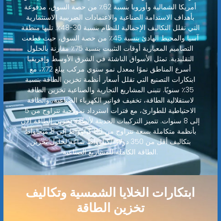
أمريكا الشمالية وأوروبا بنسبة 62٪ من حصة السوق، مدفوعة
بأهداف الاستدامة الصناعية والاعتمادات الضريبية الاستثمارية
التي تقلل التكاليف الإجمالية للنظام بنسبة 30-48٪. تليها منطقة
آسيا والمحيط الهادئ بنسبة 45٪ من حصة السوق، حيث قطعت
التصاميم المعيارية أوقات التثبيت بنسبة 75٪ مقارنة بالحلول
التقليدية. تمثل الأسواق الناشئة في الشرق الأوسط وإفريقيا
أسرع المناطق نموًا بمعدل نمو سنوي مركب يبلغ 72٪، مع
ابتكارات التصنيع التي تقلل أسعار أنظمة تخزين الطاقة بنسبة
35٪ سنويًا. تتبنى المشاريع التجارية والصناعية تخزين الطاقة
لاستقلالية الطاقة، تخفيف فواتير الكهرباء الصناعية، والطاقة
الاحتياطية للطوارئ، مع فترات استرداد نموذجية تتراوح من 5
إلى 8 سنوات. تتميز التركيبات الحديثة لأنظمة تخزين الطاقة الآن
بأنظمة متكاملة بسعة تتراوح من 80 كيلوواط إلى 8 ميجاواط
بتكاليف أقل من 350 دولارًا/كيلوواط ساعة لحلول تخزين
الطاقة الكاملة للمشاريع الصناعية.
ابتكارات الخلايا الشمسية وتكاليف
تخزين الطاقة