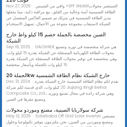
Nov 27, 2025 · واقي من الشمس +SPF XNUMXالجبنتعتبر محولات
الطاقة الشمسية آمنة وخالية من القلق، مع مراقبة ذكية، مما يجعلها
مدير الطاقة الشمسية في منزلك.تم تصميم العاكس المنفصل عن
الشبكة لاستيعاب مجموعة متنوعة من الأحمال، تسهيل الاستخدام
الصين مخصصة بالجملة خصم 15 كيلو واط خارج
الشبكة
Sep 19, 2025 · GAOSHIDE هي شركة متخصصة في توريد وتصنيع
محولات الطاقة الكهربائية المستقلة عن الشبكة بقدرة 15 كيلو وات،
وهي متخصصة في توفير محولات الطاقة المستقلة عن الشبكة بقدرة
15 كيلو وات بالجملة وبأسعار منخفضة.
الجملة 20kw خارج الشبكة نظام الطاقة الشمسية
Dec 31, 2024 · نقدم لكم نظام الطاقة الشمسية خارج الشبكة بقدرة
20 كيلو وات، الذي قدمته لكم شركة Jiujiang Xingli Beihai
Composite Co., Ltd.، وهي شركة رائدة في مجال تصنيع وتوريد
ومصنع مقرها في الصين.
شركة سولاربابا الصينية، مصنع وموردو محولات
May 12, 2025 · Solarbaba Off Grid Solar Inverter مصنعين
ومصنع وموردين من الصين، نحن ملتزمون بتوفير تكنولوجيا وحلول