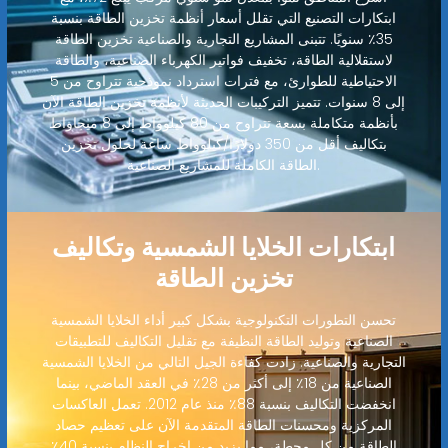
ابتكارات التصنيع التي تقلل أسعار أنظمة تخزين الطاقة بنسبة
35٪ سنويًا. تتبنى المشاريع التجارية والصناعية تخزين الطاقة
لاستقلالية الطاقة، تخفيف فواتير الكهرباء الصناعية، والطاقة
الاحتياطية للطوارئ، مع فترات استرداد نموذجية تتراوح من 5
إلى 8 سنوات. تتميز التركيبات الحديثة لأنظمة تخزين الطاقة الآن
بأنظمة متكاملة بسعة تتراوح من 80 كيلوواط إلى 8 ميجاواط
بتكاليف أقل من 350 دولارًا/كيلوواط ساعة لحلول تخزين
الطاقة الكاملة للمشاريع الصناعية.
ابتكارات الخلايا الشمسية وتكاليف
تخزين الطاقة
تحسن التطورات التكنولوجية بشكل كبير أداء الخلايا الشمسية
الصناعية وتوليد الطاقة النظيفة مع تقليل التكاليف للتطبيقات
التجارية والصناعية. زادت كفاءة الجيل التالي من الخلايا الشمسية
الصناعية من 18٪ إلى أكثر من 28٪ في العقد الماضي، بينما
انخفضت التكاليف بنسبة 88٪ منذ عام 2012. تعمل العاكسات
المركزية ومحسنات الطاقة المتقدمة الآن على تعظيم حصاد
الطاقة من كل محطة، مما يزيد من إخراج النظام بنسبة 40٪