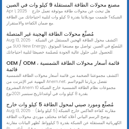
مصنع محولات الطاقة المستقلة 9 كيلو وات في الصين
Apr 1, 2025 · هل تبحث عن محولات طاقة موثوقة تعمل خارج
الشبكة؟ صُممت موديلاتنا بقدرة 9 كيلو وات لتلبية احتياجاتك من الطاقة
مع ضمان الكفاءة والاستقرار.
مُصنِّع محولات الطاقة الهجينة غير المتصلة
Aug 13, 2025 · اكتشف محول الطاقة الهجين المستقل عن الشبكة
من SUG New Energy، المُصنّع في الصين. تواصل مع مصنعنا الموثوق
للحصول على حلول عالية الجودة مُصمّمة خصيصًا لتلبية احتياجاتك.
OEM / ODM قائمة أسعار محولات الطاقة الشمسية ،
قائمة
اكتشف مجموعتنا الضخمة من قائمة أسعار محولات الطاقة الشمسية
المهنية عبر الإنترنت من Anern.net. تفضل بزيارتنا اليوم!اسم
المشروع:Anern 10 مجموعات نظام الطاقة الشمسية خارج الشبكة
بقدرة 8 كيلو وات في أوغنداتاريخ:سبتمبر 2021نوع
مُصنِّع ومورد صيني لمحول الطاقة 5 كيلو وات خارج
Aug 13, 2025 · مقارنة كفاءة العاكس خارج الشبكة (5 كيلو واط)
يوضح الرسم البياني أعلاه كفاءة مختلف موردي محولات الطاقة
الكهربائية المستقلة عن الشبكة بقدرة 5 كيلوواط. تُظهر البيانات مقارنة
بين خمسة موردين مختلفين، مع قياس أدائهم بناءً