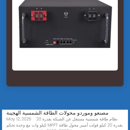
مصنعو وموردو محولات الطاقة الشمسية الهجينة
May 12, 2025 · نظام طاقة شمسية مستقل عن الشبكة بقدرة 20
كيلو وات مع وحدة تحكم MPPT بقدرة 20 كيلو فولت أمبير محول طاقة