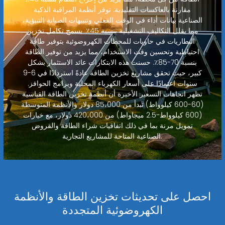
مقارنة بالعاكسات التقليدية. توفر أنظمة المراقبة الذكية
الصناعية بيانات أداء في الوقت الفعلي وتنبيهات الصيانة التنبؤية،
مما يقلل التكاليف التشغيلية بنسبة 45٪. يسمح تكامل تخزين
البطاريات في حاويات للمحطات الكهروضوئية بتوفير طاقة
احتياطية وتحسين وقت الاستخدام، مما يزيد من توفير الطاقة
بنسبة 70-85٪. حسنت هذه الابتكارات عائد الاستثمار بشكل
كبير، حيث تحقق مشاريع تخزين الطاقة عادةً استردادًا في 6-9
سنوات اعتمادًا على أسعار الكهرباء المحلية وبرامج الحوافز.
تظهر اتجاهات التسعير الأخيرة أن أنظمة تخزين الطاقة القياسية
(60-600 كيلوواط) تبدأ من 85،000 دولار والأنظمة المتوسطة
(600 كيلوواط-2.5 ميجاواط) من 420،000 دولار، مع خيارات
تمويل مرنة بما في ذلك اتفاقيات شراء الطاقة والقروض
الصناعية المتاحة للمشاريع التجارية.
احصل على تحديثات تخزين الطاقة والأنظمة
الكهروضوئية المتجددة