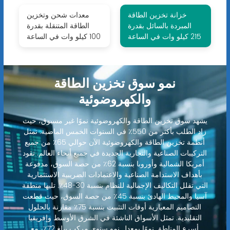
خزانة تخزين الطاقة
معدات شحن وتخزين
المبردة بالسائل بقدرة
الطاقة المتنقلة بقدرة
215 كيلو وات في الساعة
100 كيلو وات في الساعة
نمو سوق تخزين الطاقة
والكهروضوئية
يشهد سوق تخزين الطاقة والكهروضوئية نموًا غير مسبوق، حيث
زاد الطلب بأكثر من 550٪ في السنوات الخمس الماضية. تمثل
أنظمة تخزين الطاقة والكهروضوئية الآن حوالي 65٪ من جميع
التركيبات الصناعية والتجارية الجديدة في جميع أنحاء العالم. تقود
أمريكا الشمالية وأوروبا بنسبة 62٪ من حصة السوق، مدفوعة
بأهداف الاستدامة الصناعية والاعتمادات الضريبية الاستثمارية
التي تقلل التكاليف الإجمالية للنظام بنسبة 30-48٪. تليها منطقة
آسيا والمحيط الهادئ بنسبة 45٪ من حصة السوق، حيث قطعت
التصاميم المعيارية أوقات التثبيت بنسبة 75٪ مقارنة بالحلول
التقليدية. تمثل الأسواق الناشئة في الشرق الأوسط وإفريقيا
أسرع المناطق نموًا بمعدل نمو سنوي مركب يبلغ 72٪، مع