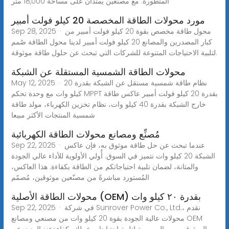
المتطورة. مع مصنعين يمتدان على مساحة 18,000 متر
مورد محولات الطاقة المخصصة 20 كيلو فولت أمبير
Sep 28, 2025 · محول طاقة مخصص بقوة 20 كيلو فولت أمبير من
كبار المصدرين والمصانع 20 كيلو فولت أمبير لدينا محول الطاقة صُمم
لتلبية الاحتياجات المتنوعة للشركات التي تبحث عن حلول طاقة موثوقة.
محولات الطاقة الشمسية المستقلة عن الشبكة
May 12, 2025 · نظام طاقة شمسية مستقل عن الشبكة بقدرة 20
كيلو وات مع وحدة تحكم MPPT بقدرة 20 كيلو فولت أمبير عاكس طاقة
خارج الشبكة بقدرة 40 كيلو وات، نظام تخزين الكهرباء، مولد طاقة
شمسية المنتجات الأكثر مبيعا
مُصنِّع ومصانع محولات الطاقة الكهربائية
Sep 22, 2025 · عندما تبحث عن حل طاقة موثوق به، فإن عاكس
الشبكة 20 كيلو وات نتميز في السوق. أُولي الأولوية للأداء عالي الجودة
والمتانة، لضمان تلبية احتياجاتكم من الطاقة بكفاءة. هذا العاكس،
المُستورد مباشرةً من مصنّعين موثوقين، مُصمّم
محولات الطاقة الأصلية (OEM) بقدرة ٢٠ كيلو وات
Sep 22, 2025 · في شركة Sunrover Power Co., Ltd.، نقدم
محولات عالية الجودة بقوة 20 كيلو وات من مصنعي ومصانع OEM
الموثوق بهم، والمصممة لتلبية احتياجات عملك بكفاءةعند البحث عن