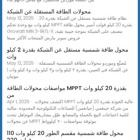
محولات الطاقة المستقلة عن الشبكة
May 12, 2025 · نظام طاقة شمسية مستقل عن الشبكة بقدرة 20
كيلو وات مع وحدة تحكم MPPT بقدرة 20 كيلو فولت أمبير محول طاقة
Growatt MIN 3-9kTL-X مصنف على الشبكة بموجة جيبية نقية،
عروض سوبر مارش المنتجات الأكثر مبيعا
محول طاقة شمسية مستقل عن الشبكة بقدرة 2 كيلو
وات
May 12, 2025 · مُصنِّع وموردو محولات الطاقة الشمسية المستقلة
عن الشبكة في الصين، بقدرة ٢ كيلو وات و٣ كيلو وات و٤ كيلو وات |
موتيان
مواصفات محولات الطاقة MPPT بقدرة 20 كيلو وات
من
Apr 1, 2025 · اكتشف محولات MPPT عالية الجودة بقدرة 20 كيلو وات
من شركة جينغمي (جيانغمن) للصناعات التكنولوجية المحدودة. مثالية
لتلبية احتياجات البيع بالجملة والمصانع. طوّر مشاريعك اليوم!هل تبحث
عن محولات MPPT موثوقة بمواصفات ٢٠ كيلوواط
محول طاقة شمسية مقسم الطور 20 كيلو وات 110
فولت 220