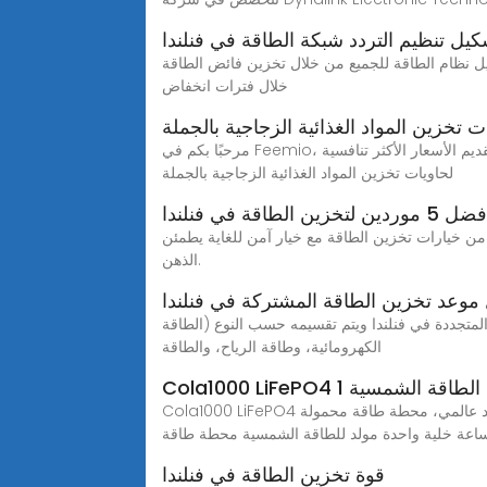
كيل تنظيم التردد شبكة الطاقة في فنلندا
غيل نظام الطاقة للجميع من خلال تخزين فائض الطاقة
خلال فترات انخفاض
ت تخزين المواد الغذائية الزجاجية بالجملة
مرحبًا بكم في Feemio، الشركة المصنعة والموردة الرائدة لحاويات تخزين المواد الغذائية الزجاجية. مع الحد الأدنى لكمية الطلب وهو 1000، نحن ملتزمون بتقديم الأسعار الأكثر تنافسية
لحاويات تخزين المواد الغذائية الزجاجية بالجملة
5 موردين لتخزين الطاقة في فنلندا
 من خيارات تخزين الطاقة مع خيار آمن للغاية يطمئن
الذهن.
وعد تخزين الطاقة المشتركة في فنلندا
عات النمو (2024 - 2029) يغطي التقرير شركات الطاقة المتجددة في فنلندا ويتم تقسيمه حسب النوع (الطاقة
الكهرومائية، وطاقة الرياح، والطاقة
Cola1000 LiFePO4 مولد للطاقة الشمسية 1 كيلو واط ساعة، 200 واط موجة جيبية نقية، 8000 دورة بطارية، مخرج تيار متردد عالمي، محطة طاقة محمولة Megmeet 200 واط
قوة تخزين الطاقة في فنلندا