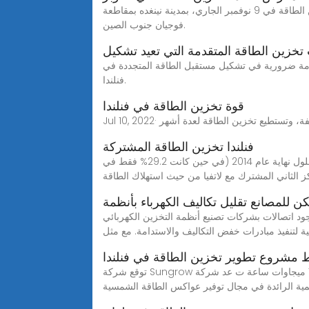
تخزين الطاقة، صناعة ناشئة تنمو بسرعة في الصين 10 نوفمبر 2023/صحيفة الشعب اليومية أونلاين/ عُقد المؤتمر العالمي لتخزين الطاقة في 9 نوفمبر الجاري، بمدينة نينغده بمقاطعة
فوجيان جنوب الصين.
 تخزين الطاقة المتقدمة التي تعيد تشكيل
متقدمة ضرورية في تشكيل مستقبل الطاقة المتجددة في
فنلندا.
قوة تخزين الطاقة في فنلندا
فنلندا تخزين الطاقة المشتركة
الطاقة المتجددة في فنلندا 2024628 · نمت الطاقة المتجددة في فنلندا لتصل إلى 38.7% من إجمالي استهلاك الطاقة النهائي بحلول نهاية عام 2014 (في حين كانت 29.2% فقط في
ن للمصانع تقليل تكاليف الكهرباء بأنظمة
 بشركات تصنيع أنظمة التخزين الكهربائي (ESS) ذات السمعة الطيبة، وتوفر معلومات حول أحدث التقنيات، يمكن للمشترين بالجملة شراء الأفضل تخزين طاقة الطاقة
 لتنفيذ مبادرات خفض التكاليف والاستدامة. مع مثل
 مشروع تطوير تخزين الطاقة في فنلندا
توقع شركة Sungrow عقد مشروع لتخزين الطاقة خارج الشبكة بقدرة 760 ميجاوات ساعة ت عد شركة Sungrow Power Supply Co., Ltd. ("Sungrow") ، إحدى الشركات