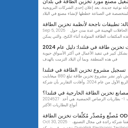
غيل مصنع مورد تخزين الطاقة في بلدان
ة نوعية جديدة، بعد إعلان إحدى الشركات النرويجية
لمتخصصة في الصناعة خططها لإنشاء مصنع في البلاد
ة: تطبيقات ناجحة لأنظمة تخزين الطاقة
Sep 5, 2025 · ماكسويل تكنولوجيز شركة رائدة في مجال حلول تخزين الطاقة لأكثر من 50 عامًا. ومن أبرز مشاريعها تركيب مكثفات فائقة في الحافلات الهجينة في عدة مدن حول
ذه المكثفات الطاقة المتولدة أثناء الكبح، والتي يمكن
 بشكل كبير في تنفيذ الأعمال في أكثر الأسواق حيوية
في هذه المنطقة. وبما أن البلاد التزمت بالهدف
تسجيل مشروع تخزين الطاقة في فنلندا
وتعتزم شركة براد راش باور نشر مشروع تخزين طاقة تبلغ 880 ميغابايت--Seetao ومن المتوقع أن تبدأ مشاريع تخزين الطاقة الكهربائية الممولة هذه أعمالها التجارية في نهاية عام
صانع تخزين الطاقة الخارجية في فنلندا؟
2024527 · تخزين الطاقة الكهربائية في محطات توليد الكهرباء يمكن أن يتم باستخدام العديد من التقنيات المختلفة، وتشمل بعض هذه التقنيات: 1- بطاريات الرصاص الحمضية: هي أحد
أنواع البطاريات الأكثر
ِّر مُكثِّفات تخزين الطاقة ODM
Oct 30, 2025 · عندما يتعلق الأمر بحلول تخزين الطاقة الموثوقة، مكثف تخزين الطاقة تُحدث فرقًا كبيرًا في مختلف التطبيقات الصناعية. بصفتنا شركة رائدة في مجال التصنيع،