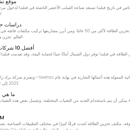
موقع تش
اص في تاريخ فنلندا تستعد صناعة الصلب الأخضر الناشئة في فنلندا لدخول مرحل
ا
دراسات حال
العالم. تخزن ه
أفضل 10 شركات تخزين طاقة في فنلندا: دليل عام 2024
اقة في فنلندا توفر دول الشمال أمانًا جيدًا لحماية البيئة، وقد تقدمت فنلندا
2023 إلى الربع الأول من عام 2024. وأفادت التقارير بأن شركة
ما هي م
مُصنِّع ومُصد
نتخصص في شركة Dynalink Electronic Technology Co., Ltd. في توفير مكثفات عالية الجودة