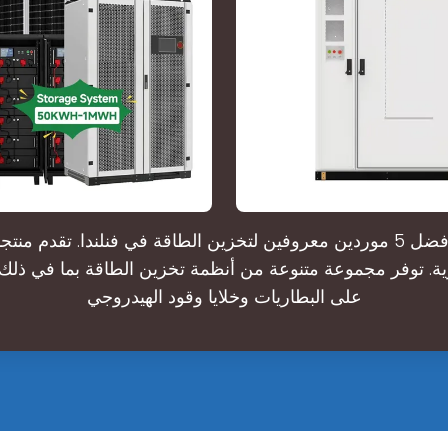
أدناه ندرج أفضل 5 موردين معروفين لتخزين الطاقة في فنلندا. تقدم من
ية. توفر مجموعة متنوعة من أنظمة تخزين الطاقة بما في ذلك 
على البطاريات وخلايا وقود الهيدروجي