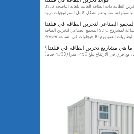
BSES هي مؤسسة عالمية ذات تقنية عالية تعمل في مجال تكنولوجيا تخزين الطاقة المتقدمة، وهي ملتزمة بتوفير تكنولوجيا تنظيم شبكة تخزين الطاقة ذات الطاقة العالية للغاية الناضجة
والموثوقة، مما يدعم بشكل كامل استراتيجيات ذروة
لمجمع الصناعي لتخزين الطاقة في فنلندا
المجمع الصناعي لتخزين الطاقة SDIC تم توقيع مشروع المجمع الصناعي لبطاريات الطاقة الجديدة في هوبي بنجاح. تبلغ مساحة بطارية الليثيوم 15 جيجاواط ساعة لمشروع Vision
ات الصوديوم 10 جيجاوات في الساعة
ما هي مشاريع تخزين الطاقة في فنلندا؟