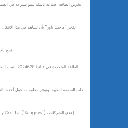
تفخر ''ماجيك باور'' بأن تساهم في هذا الانتقا
Jul 10, 2022· نجح باحثون في فنلندا، بتركيب أول بطارية رملية، تعمل بشكل كامل على الطاقة النظيفة، وتستطيع تخزين الطاقة لعدة أشهر.