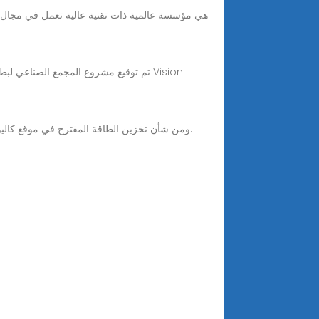
ومن شأن تخزين الطاقة المقترح في موقع كاليو في بيهاجارفي (فنلندا) أن يستفيد من أعمق منجم للمعادن الأساسية في أوروبا، مع فرق في الارتفاع يبلغ 1,450 مترا (4,760 قدما).