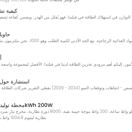
كيفية تش
ق التوازن في استهلاك الطاقة في فنلندا. فهو يُقلل من الهدر، ويضمن كفاءة تش
حاويا
أفضل 
أمور، إليكم أهم مزودي تخزين الطاقة لدينا في فنلندا: الأفضل لمجموعة واسعة
استشارة حول م
حجم سوق الطاقة المتجددة في فنلندا وتحليل الحصص - اتجاهات وتوق
Cola1000 LiFePO4 محطة توليد الطاقة الشمسية 1kWh 200W
بطارية ليثيوم 1004.8 واط ساعة خلية واحدة مولد للطاقة الشمسية محطة طاقة