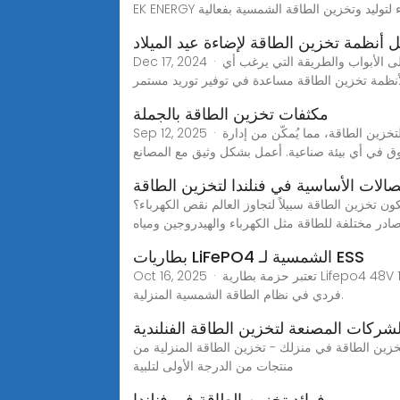
 أنظمة تخزين الطاقة لإضاءة عيد الميلاد
Dec 17, 2024 · المقدمة: كيف يمكن لأنظمة تخزين الطاقة مساعدة في توفير توريد مستمر للطاقة خلال موسم الأعياد عطلات نهاية العام على الأبواب والطريقة التي يرغب أي
نظمة تخزين الطاقة مساعدة في توفير توريد مستمر
مكثفات تخزين الطاقة بالجملة
Sep 12, 2025 · بصفتي شركة رائدة في قطاع تخزين الطاقة، أُدرك الدور المحوري للمكثفات في مختلف التطبيقات. صُممت مكثفاتنا خصيصًا لتخزين الطاقة، مما يُمكّن من إدارة
وق في أي بيئة صناعية. أعمل بشكل وثيق مع المصانع
الات الأساسية في فنلندا لتخزين الطاقة
لتجاوز العالم نقص الكهرباء؟ Sep 15, 2022· يقول خبراء إن التخزين الحراري يبدو أكثر الحلول مرونة لتخزين الطاقة ويمكن استغلاله بواسطة
ادر مختلفة للطاقة مثل الكهرباء والهيدروجين ومياه
بطاريات LiFePO4 الشمسية لـ ESS
Oct 16, 2025 · تعتبر حزمة بطارية Lifepo4 48V 100Ah عبارة عن حزمة بطارية قابلة للتوسعة مع نظام BMS مدمج، والتي يمكن دمجها في نظام تخزين الرف أو استخدامها بشكل
فردي في نظام الطاقة الشمسية المنزلية.
شركات المصنعة لتخزين الطاقة الفنلندية
الطاقة المنزلية من Injet New Energy.بصفتنا شركة رائدة في تصنيع أنظمة تخزين الطاقة بالجملة ، فإننا نفخر بأنفسنا لتقديم
منتجات من الدرجة الأولى لتلبية
فوائد تخزين الطاقة في فنلندا