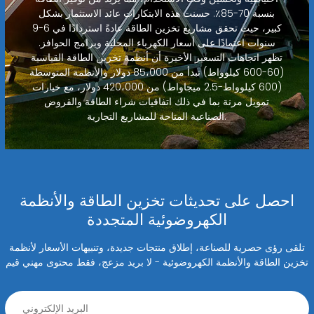
بنسبة 70-85٪. حسنت هذه الابتكارات عائد الاستثمار بشكل
كبير، حيث تحقق مشاريع تخزين الطاقة عادةً استردادًا في 6-9
سنوات اعتمادًا على أسعار الكهرباء المحلية وبرامج الحوافز.
تظهر اتجاهات التسعير الأخيرة أن أنظمة تخزين الطاقة القياسية
(60-600 كيلوواط) تبدأ من 85،000 دولار والأنظمة المتوسطة
(600 كيلوواط-2.5 ميجاواط) من 420،000 دولار، مع خيارات
تمويل مرنة بما في ذلك اتفاقيات شراء الطاقة والقروض
الصناعية المتاحة للمشاريع التجارية.
احصل على تحديثات تخزين الطاقة والأنظمة
الكهروضوئية المتجددة
تلقى رؤى حصرية للصناعة، إطلاق منتجات جديدة، وتنبيهات الأسعار لأنظمة
تخزين الطاقة والأنظمة الكهروضوئية - لا بريد مزعج، فقط محتوى مهني قيم