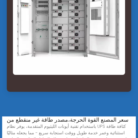
سعر المصنع القوة الحرجة،مصدر طاقة غير منقطع من
باستخدام تقنية أيونات الليثيوم المتقدمة، يوفر نظام UPS كثافة طاقة
استثنائية وعمر خدمة طويل ووقت استجابة سريع - مما يجعله مثاليًا