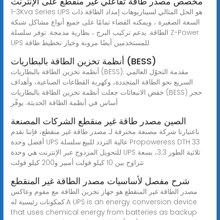
مخصص مصدر طاقة تفاعلي غير منقطع على الإنترنت
1-3Kva Series UPS هو الحل المثالي لسيناريوهات إمداد الطاقة ذات
السعة الصغيرة ، ويمكنه القضاء تمامًا على جميع أنواع مشاكل شبكة
الطاقة. يدعم تركيب البرج ، بطارية مدمجة. توفر سلسلة Z-Power
UPS للمستخدمين أيضًا مرونة وخيار تخطيط طاقة
أنظمة تخزين الطاقة بالبطاريات (BESS)
أنظمة تخزين الطاقة بالبطاريات (BESS): مقدمة التحوّل العالمي
السريع نحو الطاقة المتجددة، وكهربة القطاعات الصناعية، وأهداف
خفض الانبعاثات جعلت أنظمة تخزين الطاقة بالبطاريات (BESS) حجر
أساس في أنظمة الطاقة الحديثة. يوفّر
الصين مصدر طاقة غير منقطع الشركات المصنعة
باعتبارنا شركة مصنعة محترفة لـ مصدر طاقة غير منقطع، فإننا نقدم
أفضل وحدة UPS عالية التردد للبيع.سلسلة Propoweress DTH 33
للتحويل المزدوج عبر الإنترنت هي وحدة UPS ثلاثية الطور 3:3، بسعة
تتراوح بين 10 كيلو فولت أمبير و200 كيلو فولت
شرح مفصل لأساسيات مصدر الطاقة غير المنقطع
مصدر الطاقة غير المنقطع هو جهاز تخزين الطاقة مع مقوم وعاكس
كمكونات رئيسية له.A UPS is an energy conversion device
that uses chemical energy from batteries as backup