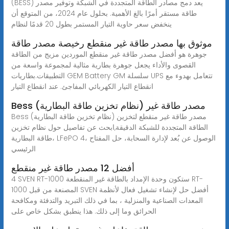
(BESS) يعد دمج مصادر الطاقة المتجددة في الشبكة وتوفير مصدر
طاقة مستقر أمرًا بالغ الأهمية. بحلول عام 2024، من المتوقع أن
ينخفض سعر حاوية التيار المستمر بطول 20 قدمًا لنظام
موثوق بها مصدر طاقة غير منقطع رخيصة مصدر طاقة
جوهرة هو أفضل مصدر طاقة غير منقطع الموردين مزيج من الطاقة
القصوى والأداء يجعل جوهرة بطارية مثالية لمجموعة واسعة من
التطبيقات.بطاريات GEM Battery GM سلسلة UPS تتعامل بهدوء مع
انقطاع التيار الكهربائي المفاجئ. عند انقطاع التيار
Bess (نظام تخزين طاقة البطارية) مصدر طاقة غير
Bess (نظام تخزين طاقة البطارية) مصدر طاقة غير منقطع لتخزين
الطاقة المتجددة للشبكة الدقيقة,ابحث عن تفاصيل حول نظام تخزين
طاقة البطارية، LFePO 4، الوصول عن بُعد لإدارة السحابة، حل المفتاح
الرئيسي
أفضل 12 مصدر طاقة غير منقطع
4 SVEN RT-1000 ستكون وحدة الإمداد بالطاقة غير المنقطعة RT-
1000 المصنعة من قبل SVEN أفضل حل لإنشاء تشغيل فعال لأنظمة
المعدات الصناعية والمنزلية ، بما في ذلك التبريد والتدفئة ومكافحة
الحرائق وما إلى ذلك. هذا ينطبق بشكل خاص على