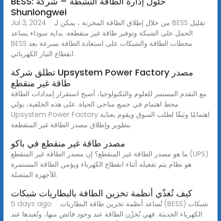
BESS: حلول إدارة الطاقة النشطة – شركة
Shunlongwei
Jul 3, 2024 · من خلال إطلاق الطاقة المخزنة ، يمكن لـ BESS تقليل
الحمل على الشبكة وتوفير طاقة غير منقطعة. بداية سوداء يساعد
BESS محطات الطاقة والشبكات على استعادة الطاقة بسرعة بعد
انقطاع التيار الكهربائي.
تطلق شركة Upsystem Power Factory مصدر
طاقة غير منقطع
مع التقدم المستمر للعلوم والتكنولوجيا، أصبح استقرار إمدادات الطاقة
محط اهتمام في جميع مناحي الحياة. على هذه الخلفية، يولي
Upsystem Power Factory اهتمامًا وثيقًا لطلب السوق ويقوم بعناية
بتطوير وإطلاق مصدر الطاقة غير المنقطعة
مصدر طاقة غير منقطع في باكو
ما هو مصدر الطاقة غير المنقطع؟ إن مصدر الطاقة غير المنقطع (UPS)
هو نظام يتم تفعيله أثناء انقطاع الكهرباء ويؤمن الطاقة المستمرة
للأجهزة المتصلة.
كيف تُغذّي أنظمة تخزين الطاقة بالبطاريات شبكات
5 days ago · تُساعد أنظمة تخزين طاقة البطاريات (BESS) شبكات
الكهرباء الحديثة. فهي تُخزّن الطاقة عند وجود فائض منها، وتُعيدها عند