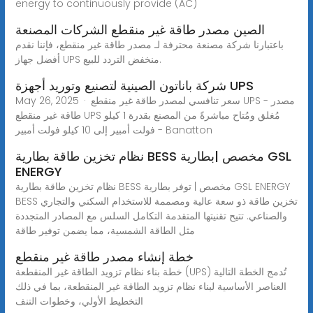
energy to continuously provide (AC)
الصين مصدر طاقة غير منقطع الشركات المصنعة
باعتبارنا شركة مصنعة محترفة لـ مصدر طاقة غير منقطع، فإننا نقدم
أفضل جهاز UPS منخفض التردد للبيع.
شركة باناتون الصينية لتصنيع وتوريد أجهزة UPS
May 26, 2025 · سعر تنافسي لمصدر طاقة غير منقطع UPS - مصدر
طاقة غير منقطع UPS مُغلق ومُتاح مباشرةً من المصنع بقدرة 1 كيلو
فولت أمبير إلى 10 كيلو فولت أمبير - Banatton
نظام تخزين طاقة بطارية BESS مخصص |بطارية GSL
ENERGY
نظام تخزين طاقة بطارية BESS مخصص | توفر بطارية GSL ENERGY
BESS تخزين طاقة ذو سعة عالية ومصممة للاستخدام السكني والتجاري
والصناعي. تتيح تقنيتها المتقدمة التكامل السلس مع المصادر المتجددة
مثل الطاقة الشمسية، مما يضمن توفير طاقة
خطة إنشاء مصدر طاقة غير منقطع
خطة بناء نظام تزويد الطاقة غير المنقطعة (UPS) تُدمج الخطة التالية
العناصر الأساسية لبناء نظام تزويد الطاقة غير المنقطعة، بما في ذلك
التخطيط الأولي، وخطوات التنف