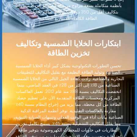
بأنظمة متكاملة بسعة تتراوح من 80 كيلوواط إلى 8 ميجاواط
بتكاليف أقل من 350 دولارًا/كيلوواط ساعة لحلول تخزين
الطاقة الكاملة للمشاريع الصناعية.
ابتكارات الخلايا الشمسية وتكاليف
تخزين الطاقة
تحسن التطورات التكنولوجية بشكل كبير أداء الخلايا الشمسية
الصناعية وتوليد الطاقة النظيفة مع تقليل التكاليف للتطبيقات
التجارية والصناعية. زادت كفاءة الجيل التالي من الخلايا الشمسية
الصناعية من 18٪ إلى أكثر من 28٪ في العقد الماضي، بينما
انخفضت التكاليف بنسبة 88٪ منذ عام 2012. تعمل العاكسات
المركزية ومحسنات الطاقة المتقدمة الآن على تعظيم حصاد
الطاقة من كل محطة، مما يزيد من إخراج النظام بنسبة 40٪
مقارنة بالعاكسات التقليدية. توفر أنظمة المراقبة الذكية
الصناعية بيانات أداء في الوقت الفعلي وتنبيهات الصيانة التنبؤية،
مما يقلل التكاليف التشغيلية بنسبة 45٪. يسمح تكامل تخزين
البطاريات في حاويات للمحطات الكهروضوئية بتوفير طاقة
احتياطية وتحسين وقت الاستخدام، مما يزيد من توفير الطاقة