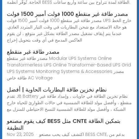
الحاجة. تُوفّر أنظمة BESS الطاقة لمدة تتراوح بين ساعة وأربع ساعات.
مصدر طاقة غير منقطع 1000 فولت أمبير 1500 فولت
مصدر طاقة غير منقطع 1000 فولت أمبير 1500 فولت UPS خارج الخط
هو حالة الاستعداد مع شحن البطاريات في وقت التيار المتردد العادي.
عندما يتم إيقاف تشغيل مصدر الطاقة بشكل غير متوقع ، لن يقوم
العاكس المدمج في أي وقت بتحويل إخراج
مصدر طاقة غير منقطع
مصدر طاقة غير منقطع Modular UPS Systems Online
Transformerless UPS Online Transformer-Based UPS Grid
UPS Systems Monitoring Systems & Accessories مصدر
طاقة خاص AC Voltage
نظام تخزين طاقة البطاريات الحاوية | أفضل
تقدم JB Battery نظام تخزين الطاقة في حاويات ، وإمداد طاقة غير
منقطع ، وأفضل مولد للطاقة الشمسية في حالات الطوارئ للحياة خارج
الشبكة ، وأفضل مولد للطاقة الشمسية للنسخ الاحتياطي للمنزل مع
كيف يقوم مصنعو BESS مثل CNTE بتمكين الطاقة
النظيفة
Nov 23, 2025 · اكتشف كيف يحب مصنعو BESS CNTE, بدعم من