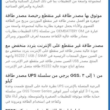
لمجموعة واسعة من التطبيقات بما في ذلك المنازل السكنية والمباني
التجارية والمرافق الصناعية.
موثوق بها مصدر طاقة غير منقطع رخيصة مصدر طاقة
جوهرة هو أفضل مصدر طاقة غير منقطع الموردين مزيج من الطاقة
القصوى والأداء يجعل جوهرة بطارية مثالية لمجموعة واسعة من
التطبيقات.بطاريات UPS من سلسلة GEMBATTERY GM عبارة عن
مصادر طاقة عالية الكفاءة مصممة لغرف الكمبيوتر ومراكز
مصدر طاقة غير منقطع على الإنترنت بتردد منخفض مع
جودة عالية مصدر طاقة غير منقطع على الإنترنت بتردد منخفض مع
واجهة RS232 / USB / SNMP من الصين, سوق المنتجات الرئيسية في
الصين مصدر طاقة غير متقطع عبر الإنترنت عبر USB المنتج, مصدر
طاقة متصل عبر الإنترنت RS232 مصانع, انتاج جودة عالية
مصدر طاقة UPS برجي من سلسلة GSS، من ١ إلى ٣
كيلو
نظرة عامة على المنتج صُممت وحدة UPS البرجية المتصلة بالإنترنت
من سلسلة GSS Tower Series بقدرة 1-3 كيلو فولت أمبير لتوفير
حماية طاقة موثوقة للتطبيقات الصغيرة والمتوسطة. وتوفر أداءً عاليًا
وكفاءة في استخدام الطاقة ومرونة في