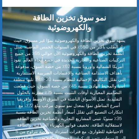
نمو سوق تخزين الطاقة
والكهروضوئية
يشهد سوق تخزين الطاقة والكهروضوئية نموًا غير مسبوق، حيث
زاد الطلب بأكثر من 550٪ في السنوات الخمس الماضية. تمثل
أنظمة تخزين الطاقة والكهروضوئية الآن حوالي 65٪ من جميع
التركيبات الصناعية والتجارية الجديدة في جميع أنحاء العالم. تقود
أمريكا الشمالية وأوروبا بنسبة 62٪ من حصة السوق، مدفوعة
بأهداف الاستدامة الصناعية والاعتمادات الضريبية الاستثمارية
التي تقلل التكاليف الإجمالية للنظام بنسبة 30-48٪. تليها منطقة
آسيا والمحيط الهادئ بنسبة 45٪ من حصة السوق، حيث قطعت
التصاميم المعيارية أوقات التثبيت بنسبة 75٪ مقارنة بالحلول
التقليدية. تمثل الأسواق الناشئة في الشرق الأوسط وإفريقيا
أسرع المناطق نموًا بمعدل نمو سنوي مركب يبلغ 72٪، مع
ابتكارات التصنيع التي تقلل أسعار أنظمة تخزين الطاقة بنسبة
35٪ سنويًا. تتبنى المشاريع التجارية والصناعية تخزين الطاقة
لاستقلالية الطاقة، تخفيف فواتير الكهرباء الصناعية، والطاقة
الاحتياطية للطوارئ، مع فترات استرداد نموذجية تتراوح من 5
إلى 8 سنوات. تتميز التركيبات الحديثة لأنظمة تخزين الطاقة الآن