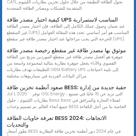
CATL, نحول الطاقة النظيفة من خلال حلول تخزين بطاريات الليثيوم
المتقدمة للشبكات ومصادر الطاقة المتجددة.
كيفية اختيار مصدر طاقة UPS المناسب لاستمرارية
عند ضمان وصول عملك الكامل إلى الطاقة، فإن اختيار مصدر الطاقة
غير المنقطع (UPS) المناسب هو أمر أساسي. تحدد هذه المقالة العوامل
الحرجة التي يجب مراعاتها عند اختيار مصدر طاقة غير منقطع (UPS).
موثوق بها مصدر طاقة غير منقطع رخيصة مصدر طاقة
جوهرة هو أفضل مصدر طاقة غير منقطع الموردين مزيج من الطاقة
القصوى والأداء يجعل جوهرة بطارية مثالية لمجموعة واسعة من
التطبيقات.تهدف بطاريات GEM Battery UPS إلى تلبية احتياجات
مراكز البيانات الفردية في سيناريوهات مختلفة
صعود أنظمة تخزين طاقة BESS: حقبة جديدة من إدارة
Jul 1, 2025 · توفر GSL Energy ، التي تزيد عن 15 عامًا في تصنيع
بطاريات الليثيوم ، حلول Bess Bess لعملاء التجارة والمرافق في
جميع أنحاء العالم. تم تصميم وحدات BESS الخاصة بنا من أجل الكفاءة
تعرفة حاويات الطاقة BESS 2024: الاتجاهات
والتحديات
تطور أسعار BESS في عام 2024 دور أنظمة تخزين طاقة البطارية