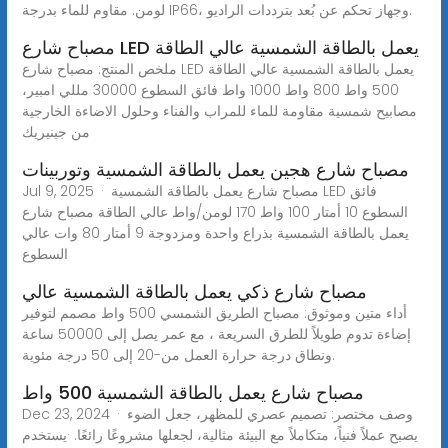
لومن. مقاوم للماء بدرجة IP66، وجهاز تحكم عن بُعد بترددات الراديو.
مصباح شارع LED يعمل بالطاقة الشمسية عالي الطاقة
ملخص المنتج: مصباح شارع LED يعمل بالطاقة الشمسية عالي الطاقة
500 واط 800 واط 1000 واط فائق السطوع 30000 مللي امبير،
مصابيح شمسية مقاومة للماء للمراب والفناء وحلول الاضاءة الخارجية
من جينيريك
مصباح شارع هجين يعمل بالطاقة الشمسية وتوربينات
Jul 9, 2025 · مصباح شارع يعمل بالطاقة الشمسية LED فائق
السطوع 10 أمتار 100 واط 170 لومن/واط عالي الطاقة مصباح شارع
يعمل بالطاقة الشمسية بذراع واحدة ومزدوجة 9 أمتار 80 وات عالي
السطوع
مصباح شارع ذكي يعمل بالطاقة الشمسية عالي
أداء متين وموثوق: مصباح الطريق الشمسي 500 واط مصمم لتوفير
إضاءة تدوم طويلاً للطرق السريعة ، مع عمر يصل إلى 50000 ساعة
ونطاق درجة حرارة العمل من-20 إلى 50 درجة مئوية.
مصباح شارع يعمل بالطاقة الشمسية 500 واط
Dec 23, 2024 · وصف مختصر: تصميم عصري للمظهر، جعل الضوء
يصبح عملاً فنياً، متكاملاً مع البيئة مثالية، لجعلها مشروعًا رائعًا. ·يستخدم