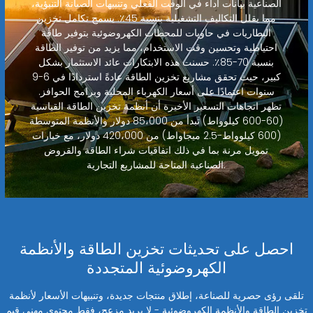
الصناعية بيانات أداء في الوقت الفعلي وتنبيهات الصيانة التنبؤية،
مما يقلل التكاليف التشغيلية بنسبة 45٪. يسمح تكامل تخزين
البطاريات في حاويات للمحطات الكهروضوئية بتوفير طاقة
احتياطية وتحسين وقت الاستخدام، مما يزيد من توفير الطاقة
بنسبة 70-85٪. حسنت هذه الابتكارات عائد الاستثمار بشكل
كبير، حيث تحقق مشاريع تخزين الطاقة عادةً استردادًا في 6-9
سنوات اعتمادًا على أسعار الكهرباء المحلية وبرامج الحوافز.
تظهر اتجاهات التسعير الأخيرة أن أنظمة تخزين الطاقة القياسية
(60-600 كيلوواط) تبدأ من 85،000 دولار والأنظمة المتوسطة
(600 كيلوواط-2.5 ميجاواط) من 420،000 دولار، مع خيارات
تمويل مرنة بما في ذلك اتفاقيات شراء الطاقة والقروض
الصناعية المتاحة للمشاريع التجارية.
احصل على تحديثات تخزين الطاقة والأنظمة
الكهروضوئية المتجددة
تلقى رؤى حصرية للصناعة، إطلاق منتجات جديدة، وتنبيهات الأسعار لأنظمة
تخزين الطاقة والأنظمة الكهروضوئية - لا بريد مزعج، فقط محتوى مهني قيم