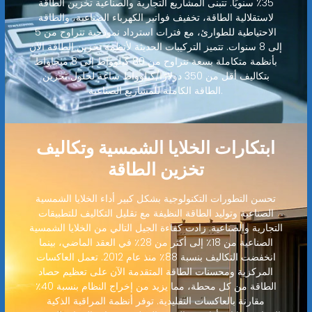
35٪ سنويًا. تتبنى المشاريع التجارية والصناعية تخزين الطاقة
لاستقلالية الطاقة، تخفيف فواتير الكهرباء الصناعية، والطاقة
الاحتياطية للطوارئ، مع فترات استرداد نموذجية تتراوح من 5
إلى 8 سنوات. تتميز التركيبات الحديثة لأنظمة تخزين الطاقة الآن
بأنظمة متكاملة بسعة تتراوح من 80 كيلوواط إلى 8 ميجاواط
بتكاليف أقل من 350 دولارًا/كيلوواط ساعة لحلول تخزين
الطاقة الكاملة للمشاريع الصناعية.
ابتكارات الخلايا الشمسية وتكاليف
تخزين الطاقة
تحسن التطورات التكنولوجية بشكل كبير أداء الخلايا الشمسية
الصناعية وتوليد الطاقة النظيفة مع تقليل التكاليف للتطبيقات
التجارية والصناعية. زادت كفاءة الجيل التالي من الخلايا الشمسية
الصناعية من 18٪ إلى أكثر من 28٪ في العقد الماضي، بينما
انخفضت التكاليف بنسبة 88٪ منذ عام 2012. تعمل العاكسات
المركزية ومحسنات الطاقة المتقدمة الآن على تعظيم حصاد
الطاقة من كل محطة، مما يزيد من إخراج النظام بنسبة 40٪
مقارنة بالعاكسات التقليدية. توفر أنظمة المراقبة الذكية