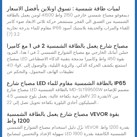
لمبات طاقة شمسية : تسوق اونلاين بأفضل الاسعار
ديمغوغو مصباح شمسي خارجي 2150 واط 41500 لومن يعمل بالطاقة
الشمسية من الغسق الى الفجر مستشعر حركة ثلاثي الابعاد ضوء كامر
مقاوم للماء بدرجة تجارية IP66 للفناء والمراب والحديقة بلاستيك أسود
3.2 (7)
مصباح شارع يعمل بالطاقة الشمسية 2 في 1 مع كاميرا
حسّن أمانك الخارجي مع مصباح الشوارع الشمسي 2 في 1 هذا، المزود
بمصباح LED بقوة 450 واط وكاميرا مدمجة بتقنية الذكاء الاصطناعي
4G و4K. استمتع بكشف الحركة الذكي، والرؤية الليلية، والوصول إلى
تطبيقات الهاتف المحمول، والتحكم عن
مصباح شارع LED بالطاقة الشمسية مقاوم للماء IP65
مصباح شارع LED بالطاقة الشمسية MD-SLT99500W مصمم للإضاءة
الخارجية بكفاءة عالية، يعمل بلوح شمسي 4.5V بقدرة 20W من
السيليكون أحادي البلورة بكفاءة تحويل تصل إلى 22...
مصباح شارع يعمل بالطاقة الشمسية VEVOR بقوة
1200 واط
نزّل دليل استخدام مصباح الشوارع الشمسي VEVOR بقدرة 1200 واط.
سهولة الإعداد والتحسين لمصابيح LED الشمسية الكاشفة بقدرة 1900