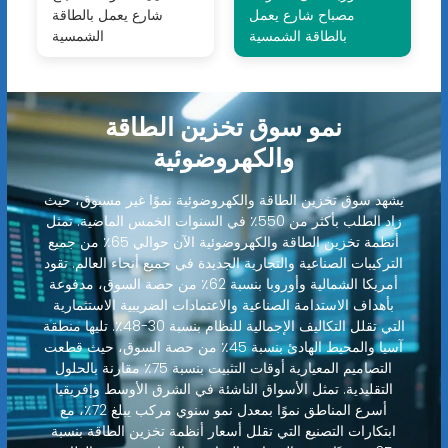
مصباح شارع يعمل
شارع يعمل بالطاقة
بالطاقة الشمسية
الشمسية
نمو سوق تخزين الطاقة
والكهروضوئية
يشهد سوق تخزين الطاقة والكهروضوئية نموًا غير مسبوق، حيث
زاد الطلب بأكثر من 550٪ في السنوات الخمس الماضية. تمثل
أنظمة تخزين الطاقة والكهروضوئية الآن حوالي 65٪ من جميع
التركيبات الصناعية والتجارية الجديدة في جميع أنحاء العالم. تقود
أمريكا الشمالية وأوروبا بنسبة 62٪ من حصة السوق، مدفوعة
بأهداف الاستدامة الصناعية والاعتمادات الضريبية الاستثمارية
التي تقلل التكاليف الإجمالية للنظام بنسبة 30-48٪. تليها منطقة
آسيا والمحيط الهادئ بنسبة 45٪ من حصة السوق، حيث قطعت
التصاميم المعيارية أوقات التثبيت بنسبة 75٪ مقارنة بالحلول
التقليدية. تمثل الأسواق الناشئة في الشرق الأوسط وإفريقيا
أسرع المناطق نموًا بمعدل نمو سنوي مركب يبلغ 72٪، مع
ابتكارات التصنيع التي تقلل أسعار أنظمة تخزين الطاقة بنسبة