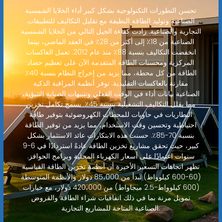
تحسن التطورات التكنولوجية بشكل كبير أداء الخلايا الشمسية
الصناعية وتوليد الطاقة النظيفة مع تقليل التكاليف للتطبيقات
التجارية والصناعية. زادت كفاءة الجيل التالي من الخلايا الشمسية
الصناعية من 18٪ إلى أكثر من 28٪ في العقد الماضي، بينما
انخفضت التكاليف بنسبة 88٪ منذ عام 2012. تعمل العاكسات
المركزية ومحسنات الطاقة المتقدمة الآن على تعظيم حصاد
الطاقة من كل محطة، مما يزيد من إخراج النظام بنسبة 40٪
مقارنة بالعاكسات التقليدية. توفر أنظمة المراقبة الذكية
الصناعية بيانات أداء في الوقت الفعلي وتنبيهات الصيانة التنبؤية،
مما يقلل التكاليف التشغيلية بنسبة 45٪. يسمح تكامل تخزين
البطاريات في حاويات للمحطات الكهروضوئية بتوفير طاقة
احتياطية وتحسين وقت الاستخدام، مما يزيد من توفير الطاقة
بنسبة 70-85٪. حسنت هذه الابتكارات عائد الاستثمار بشكل
كبير، حيث تحقق مشاريع تخزين الطاقة عادةً استردادًا في 6-9
سنوات اعتمادًا على أسعار الكهرباء المحلية وبرامج الحوافز.
تظهر اتجاهات التسعير الأخيرة أن أنظمة تخزين الطاقة القياسية
(60-600 كيلوواط) تبدأ من 85،000 دولار والأنظمة المتوسطة
(600 كيلوواط-2.5 ميجاواط) من 420،000 دولار، مع خيارات
تمويل مرنة بما في ذلك اتفاقيات شراء الطاقة والقروض
الصناعية المتاحة للمشاريع التجارية.