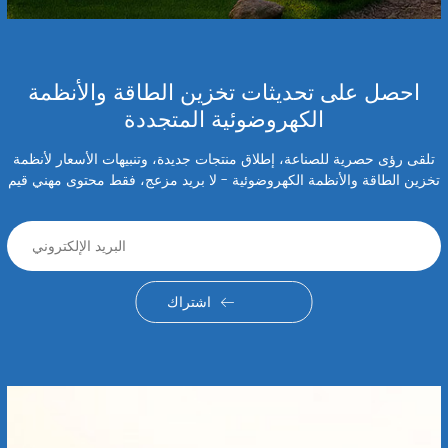
احصل على تحديثات تخزين الطاقة والأنظمة
الكهروضوئية المتجددة
تلقى رؤى حصرية للصناعة، إطلاق منتجات جديدة، وتنبيهات الأسعار لأنظمة
تخزين الطاقة والأنظمة الكهروضوئية - لا بريد مزعج، فقط محتوى مهني قيم
اشتراك