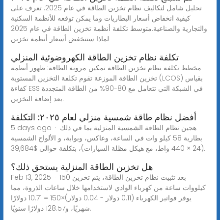
تحليل شامل لتكاليف نظام تخزين الطاقة في عام 2025. تعرف على
كيفية انخفاض أسعار البطاريات وما يمكن توقعه للأنظمة السكنية
والتجارية والصناعية.متوسط تكلفة أنظمة تخزين الطاقة في عام 2025
لماذا ستنخفض أسعار أنظمة تخزين
تكلفة نظام تخزين الطاقة الكهروضوئية المنزلي
مخطط تكلفة نظام تخزين الطاقة تمكين مرونة الطاقة: ظهور أنظمة
تخزين الطاقة الموزعة تقوم تكلفة التخزين المستوية (LCOS) بقياس
كفاءة ESS في الشبكة التي تتعامل مع 80-90% من الطاقة المتجددة
بعد إضافة التخزين.
أفضل نظام طاقة شمسية منزلي لعام ٢٠٢٥: التكلفة
5 days ago · هجين نظام الطاقة الشمسية المنزلية بما في ذلك
بطارية 58 كيلو وات في الساعة، وعاكس، وبوابة، و الألواح الشمسية
(24 × 440 واط، مع هيكل مظلة السيارات)، بتكلفة حوالي $39,684.
هل تخزين الطاقة المنزلية يستحق ذلك؟
Feb 13, 2025 · بعد تثبيت نظام تخزين الطاقة، يتم تخزين 150
كيلووات ساعة من كهرباء الوادي لاستخدامها خلال ساعات الذروة، مما
يوفر فواتير الكهرباء (0.11 دولار - 0.04 دولار)×150 = 10.71 دولارًا
شهريًا، و128.57 دولارًا سنويًا.