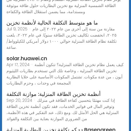
الطاقة الشمسية المنزلية مع تخزين البطاريات حلول طاقة موثوقة
ومستدامة، مما يضمن استقلال الطاقة والكفاءة
ما هو متوسط التكلفة الحالية لأنظمة تخزين
Jul 9, 2025 · مقارنة من سنة إلى أخرى من عام ٢٠٢٢ إلى عام
٢٠٢٥، انخفضت تكاليف تخزين الطاقة سنويًا. في عام ٢٠٢٢، بلغت
تكلفة نظام الطاقة المنزلية حوالي ١٠٠٠ دولار أمريكي للكيلوواط/
ساعة.
solar.huawei.cn
Apr 17, 2024 · كيف يعمل نظام تخزين الطاقة المنزلية؟ تتكون أنظمة
تخزين الطاقة المنزلية ، وخاصة تلك التي تستخدم بطاريات الليثيوم
أيون ، من عدة مكونات. تشتمل المكونات الأساسية على خلايا البطارية
المجمعة في وحدات ، وحزم البطاريات
أنظمة تخزين الطاقة المنزلية: موازنة التكلفة
Sep 20, 2024 · إذا كنت مهتمًا بتحسين كفاءة الطاقة في منزلك
وتوفير المال في فواتير الخدمات، فقد تكون أنظمة تخزين الطاقة
المنزلية هي الحل الأمثل لك. ومع ذلك، عند التفكير في هذه الأنظمة،
من الضروري الموازنة بعناية بين التكلفة والفوائد
كم تكلفة تخزين البطارية المنزلية › › Basengreen