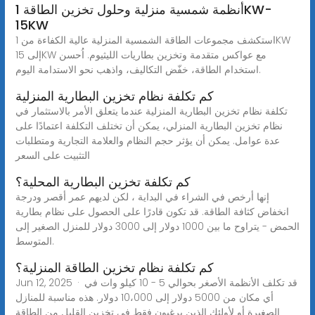
أنظمة شمسية منزلية وحلول تخزين الطاقة 1KW-
15KW
استكشف مجموعات الطاقة الشمسية المنزلية عالية الكفاءة من 1KW
إلى 15KW مع عواكس متقدمة وتخزين بطاريات الليثيوم. اُحسن
استخدام الطاقة، خفّض التكاليف، واذهب نحو الاستدامة اليوم.
كم تكلفة نظام تخزين البطارية المنزلية
تكلفة نظام تخزين البطارية المنزلية عندما يتعلق الأمر بالاستثمار في
نظام تخزين البطارية المنزلي، يمكن أن تختلف التكلفة اعتمادًا على
عدة عوامل. يمكن أن يؤثر حجم النظام والعلامة التجارية ومتطلبات
التثبيت على السعر
كم تكلفة تخزين البطارية المحلية؟
إنها أرخص في الشراء في البداية ، لكن لديهم عمر أقصر ودرجة
انخفاض كثافة الطاقة. قد تكون قادرًا على الحصول على نظام بطارية
الحمض - يتراوح ما بين 1000 دولار إلى 3000 دولار للمنزل الصغير إلى
المتوسط.
كم تكلفة نظام تخزين الطاقة المنزلية؟
Jun 12, 2025 · قد تكلف الأنظمة الأصغر بحوالي 5 - 10 كيلو وات في
أي مكان من 5000 دولار إلى 10،000 دولار. هذه مناسبة للمنازل
الصغيرة أو لأولئك الذين يرغبون فقط في تخزين القليل من الطاقة