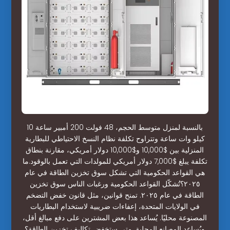
بالنسبة لمنزل متوسط الحجم، 48 فولت 200 أمبير ساعة 10
كيلو وات ساعة وتتراوح تكلفة نظام النسخ الاحتياطي للبطارية
المنزلية بين $10,000 و$10,000 دولار أمريكي، مقارنة بنطاق
تكلفة يبلغ $7,000 دولار أمريكي للمولدات التي تعمل بالوقود.ما
هي القواعد الحكومية التي تشكل سوق تخزين الطاقة في عام
٢٠٢٥؟تُشكّل القواعد الحكومية ورغبات الناس سوق تخزين
الطاقة في عام ٢٠٢٥. تمنح قوانين، مثل قانون خفض التضخم
في الولايات المتحدة، إعفاءات ضريبية لاستخدام البطاريات
المصنوعة محليًا. يُساعد هذا بعض المشترين على دفع مبالغ أقل،
ويُساعد المصانع المحلية. متى ستخفض تكاليف تخزين الطاقة؟