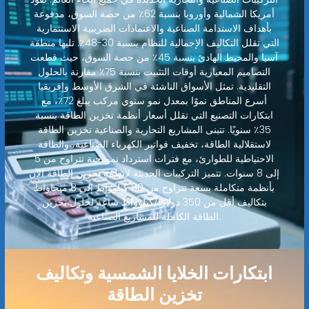
أمريكا الشمالية وأوروبا بنسبة 62٪ من حصة السوق، مدفوعة
بأهداف الاستدامة الصناعية والاعتمادات الضريبية الاستثمارية
التي تقلل التكاليف الإجمالية للنظام بنسبة 30-48٪. تليها منطقة
آسيا والمحيط الهادئ بنسبة 45٪ من حصة السوق، حيث قطعت
التصاميم المعيارية أوقات التثبيت بنسبة 75٪ مقارنة بالحلول
التقليدية. تمثل الأسواق الناشئة في الشرق الأوسط وإفريقيا
أسرع المناطق نموًا بمعدل نمو سنوي مركب يبلغ 72٪، مع
ابتكارات التصنيع التي تقلل أسعار أنظمة تخزين الطاقة بنسبة
35٪ سنويًا. تتبنى المشاريع التجارية والصناعية تخزين الطاقة
لاستقلالية الطاقة، تخفيف فواتير الكهرباء الصناعية، والطاقة
الاحتياطية للطوارئ، مع فترات استرداد نموذجية تتراوح من 5
إلى 8 سنوات. تتميز التركيبات الحديثة لأنظمة تخزين الطاقة الآن
بأنظمة متكاملة بسعة تتراوح من 80 كيلوواط إلى 8 ميجاواط
بتكاليف أقل من 350 دولارًا/كيلوواط ساعة لحلول تخزين
الطاقة الكاملة للمشاريع الصناعية.
ابتكارات الخلايا الشمسية وتكاليف
تخزين الطاقة