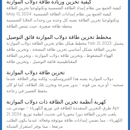
كيفية تخزين وزيادة طاقة دولاب الموازنة
كيفية الجمع بين نظام إمداد الطاقة الشمسية وتكنولوجيا تخزين الطاقة
May 13, 2024· كيفية الجمع بين نظام إمدادات الطاقة الشمسية
وتكنولوجيا تخزين الطاقة تشبه كل وحدة من وحدات الخلايا الشمسية
محطة طاقة صغيرة، حيث تمتص الطاقة
مخطط تخزين طاقة دولاب الموازنة فائق التوصيل
مخطط هيكل نظام تخزين الطاقة دولاب الموازنة Feb 21, 2023· يشمل
تخزين الطاقة بشكل أساسي تخزين طاقة المضخة ، وتخزين طاقة
الهواء المضغوط ، وتخزين طاقة دولاب الموازنة ، وتخزين الطاقة
المغناطيسية فائقة التوصيل ، وتخزين طاقة
تخزين طاقة دولاب الموازنة
دولاب الموازنة يشبه هذا الجيروسكوب، ولكنه يوفر الطاقة. عندما
تسحبه - أو تزيد من قوته - يدور بسرعة ويخزن تلك الطاقة، كما لو كان
يحفظ العصير في زجاجة.
كهربة أنظمة تخزين الطاقة ذات دولاب الموازنة
طرق التخزين المتقدمة للطاقة في توزيع الكهرباء – مهندس نت Apr
21, 2024· يلعب تخزين الطاقة دورا محوريا في تحديث أنظمة توزيع
الكهرباء ، مما يضمن إمدادات طاقة موثوقة وفعالة. عندما يكون الطلب
مرتفعا ، مما يوفر استقرار الشبكة