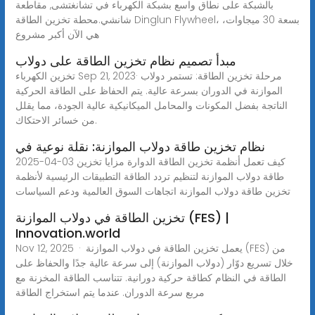
بالشبكة على نطاق واسع بشبكة الكهرباء في تشانغتشى, مقاطعة
شانشي.محطة تخزين الطاقة Dinglun Flywheel، بسعة 30 ميجاوات،
هي الآن أكبر مشروع
مبدأ تصميم نظام تخزين الطاقة على دولاب
تخزين الكهرباء Sep 21, 2023· مرحلة تخزين الطاقة: تستمر دولاب
الموازنة في الدوران بسرعة عالية. يتم الحفاظ على الطاقة الحركية
الناتجة بفضل المكونات والمحامل الميكانيكية عالية الجودة، مما يقلل
من خسائر الاحتكاك.
نظام تخزين طاقة دولاب الموازنة: نقلة نوعية في
2025-04-03 كيف تعمل أنظمة تخزين الطاقة الدوارة مزايا تخزين
طاقة دولاب الموازنة لتنظيم تردد الطاقة التطبيقات الرئيسية لأنظمة
تخزين طاقة دولاب الموازنة اتجاهات السوق العالمية ودعم السياسات
تخزين الطاقة في دولاب الموازنة (FES) |
Innovation.world
Nov 12, 2025 · يعمل تخزين الطاقة في دولاب الموازنة (FES) من
خلال تسريع دوّار (دولاب الموازنة) إلى سرعة عالية جدًا والحفاظ على
الطاقة في النظام كطاقة حركية دورانية. تتناسب الطاقة المخزنة مع
مربع سرعة الدوران. عندما يتم استخراج الطاقة