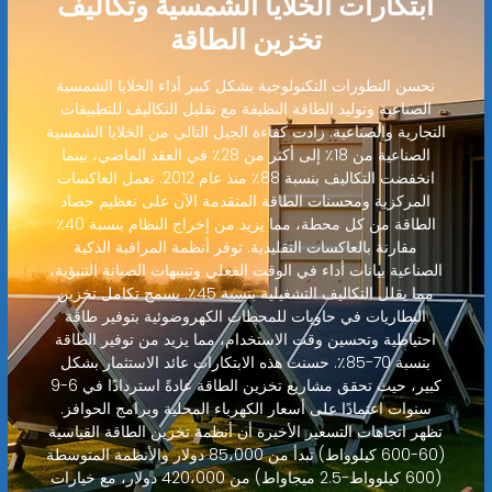
ابتكارات الخلايا الشمسية وتكاليف
تخزين الطاقة
تحسن التطورات التكنولوجية بشكل كبير أداء الخلايا الشمسية
الصناعية وتوليد الطاقة النظيفة مع تقليل التكاليف للتطبيقات
التجارية والصناعية. زادت كفاءة الجيل التالي من الخلايا الشمسية
الصناعية من 18٪ إلى أكثر من 28٪ في العقد الماضي، بينما
انخفضت التكاليف بنسبة 88٪ منذ عام 2012. تعمل العاكسات
المركزية ومحسنات الطاقة المتقدمة الآن على تعظيم حصاد
الطاقة من كل محطة، مما يزيد من إخراج النظام بنسبة 40٪
مقارنة بالعاكسات التقليدية. توفر أنظمة المراقبة الذكية
الصناعية بيانات أداء في الوقت الفعلي وتنبيهات الصيانة التنبؤية،
مما يقلل التكاليف التشغيلية بنسبة 45٪. يسمح تكامل تخزين
البطاريات في حاويات للمحطات الكهروضوئية بتوفير طاقة
احتياطية وتحسين وقت الاستخدام، مما يزيد من توفير الطاقة
بنسبة 70-85٪. حسنت هذه الابتكارات عائد الاستثمار بشكل
كبير، حيث تحقق مشاريع تخزين الطاقة عادةً استردادًا في 6-9
سنوات اعتمادًا على أسعار الكهرباء المحلية وبرامج الحوافز.
تظهر اتجاهات التسعير الأخيرة أن أنظمة تخزين الطاقة القياسية
(60-600 كيلوواط) تبدأ من 85،000 دولار والأنظمة المتوسطة
(600 كيلوواط-2.5 ميجاواط) من 420،000 دولار، مع خيارات