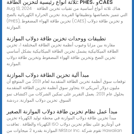
ثلاثة أنواع رئيسية لتخزين الطاقة: PHES، وCAES
Aug 13, 2024 · هناك ثلاثة أنواع أساسية من تقنيات تخزين الطاقة
التي تتميز بخصائصها وتطبيقاتها الفريدة: تخزين الحرارة الكهربائية بالضخ
(PHES), تخزين طاقة الهواء المضغوط (CAES) و تخزين طاقة دولاب
الموازنة.
تطبيقات ووحدات تخزين طاقة دولاب الموازنة
مقارنة بين مزايا وعيوب أنظمة تخزين الطاقة المختلفة 1، تخزين
الطاقة الميكانيكية يشمل تخزين الطاقة الميكانيكية بشكل أساسي
تخزين الضخ وتخزين طاقة الهواء المضغوط وتخزين طاقة دولاب
الموازنة.
مبدأ آلية تخزين الطاقة دولاب الموازنة
توقعات سوق أنظمة تخزين الطاقة المتقدمة لعام 2031 من المتوقع أن
يتجاوز سوق أنظمة تخزين الطاقة المتقدمة xx مليون دولار أمريكي
بحلول عام 2031. يعمل التقرير على تمكين الشركات من اكتشاف نمو
السوق. تخزين دولاب الموازنة; دردشة
مبدأ عمل نظام تخزين طاقة دولاب الموازنة الصغير
مبدأ تخزين طاقة دولاب الموازنة في محطة توليد الكهرباء تخزين
الكهرباء والطاقة . تعاقدت ISO في أونتاريو على نظام تخزين دولاب
الموازنة بقدرة 2 ميجاوات من NRStor Inc. تقوم شركة Hawaiian