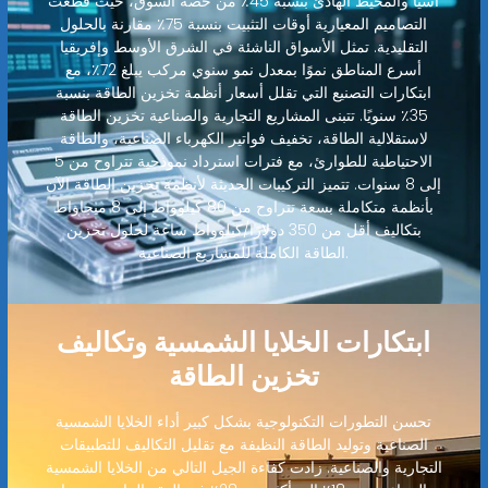
آسيا والمحيط الهادئ بنسبة 45٪ من حصة السوق، حيث قطعت
التصاميم المعيارية أوقات التثبيت بنسبة 75٪ مقارنة بالحلول
التقليدية. تمثل الأسواق الناشئة في الشرق الأوسط وإفريقيا
أسرع المناطق نموًا بمعدل نمو سنوي مركب يبلغ 72٪، مع
ابتكارات التصنيع التي تقلل أسعار أنظمة تخزين الطاقة بنسبة
35٪ سنويًا. تتبنى المشاريع التجارية والصناعية تخزين الطاقة
لاستقلالية الطاقة، تخفيف فواتير الكهرباء الصناعية، والطاقة
الاحتياطية للطوارئ، مع فترات استرداد نموذجية تتراوح من 5
إلى 8 سنوات. تتميز التركيبات الحديثة لأنظمة تخزين الطاقة الآن
بأنظمة متكاملة بسعة تتراوح من 80 كيلوواط إلى 8 ميجاواط
بتكاليف أقل من 350 دولارًا/كيلوواط ساعة لحلول تخزين
الطاقة الكاملة للمشاريع الصناعية.
ابتكارات الخلايا الشمسية وتكاليف
تخزين الطاقة
تحسن التطورات التكنولوجية بشكل كبير أداء الخلايا الشمسية
الصناعية وتوليد الطاقة النظيفة مع تقليل التكاليف للتطبيقات
التجارية والصناعية. زادت كفاءة الجيل التالي من الخلايا الشمسية