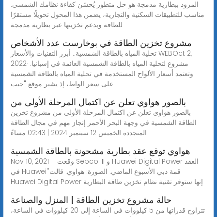
المزود ببطارية مدمجة هو حل متطور يُحسّن كفاءة نظامك الشمسي.
مناسب للتطبيقات السكنية والتجارية، يضمن هذا المحول تحويلًا مستقرًا
للطاقة ويدعم تخزينها عبر بطارية مدمجة
مشروع تخزين الطاقة في بوخارست عدد الأشخاص
تحلية المياه بالطاقة الشمسية.. أبرز التقنيات والأسعار WEBOct 2,
2022· مشروع لتحلية المياه بالطاقة الشمسية العائمة في إسبانيا.
وتعتمد أسعار الألواح المستخدمة في تحلية المياه بالطاقة الشمسية
على سعر الواط، إذ يشير موقع "جيت
بالصور هواوي تعلن عن اكتمال المرحلة الأولى من
بالصور هواوي تعلن عن اكتمال المرحلة الأولى من مشروع تخزين
الطاقة الشمسية في وجهة البحر الأحمر إنجاز مهم في مجال الطاقة
المتجددة الخميس 12 سبتمبر 2024 | 02:43 مساءً
هواوي توقع عقد بطارية مشحونة بالطاقة الشمسية
Nov 10, 2021 · وقعت Sepco III و Huawei Digital Power العقد
في Huawei''قمة دبي الأسبوع الماضي. الصورة: هواوي. قالت
Huawei Digital Power إنها ستوفر تقنية نظام تخزين طاقة البطارية
حالة مشروع تخزين الطاقة | المنزل والصناعة
تتراوح قدراتها من 5 كيلووات في الساعة إلى 20 كيلووات في الساعة،