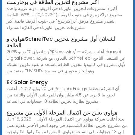
أكبر مشروع لتخزين الطاقة في بوخارست
أكبر 5 مشروعات لتخزين الكهرباء في أفريقيا.. دولة عربية واحدة
بالقائمة WEBJul 10, 2022· 1) مشروع دراكنزبيرغ في جنوب أفريقيا.
يتصدر مشروع مرفق "دراكنزبيرغ" في جنوب أفريقيا قائمة أكبر
مشروعات تخزين الكهرباء في القارّة السمراء
هواوي وSchneiTec تُشغلان أول مشروع لتخزين
الطاقة
شانغهاي, 17 يونيو 2025 /PRNewswire/ — أعلنت شركة Huawei
Digital Power، بالتعاون مع شركة SchneiTec، عن التشغيل الناجح
لأول مشروع في كمبوديا لتخزين الطاقة باستخدام تقنية تكوين الشبكة
معتمد من TÜV SÜD، وهو إنجاز محوري في مسيرة
EK Solar Energy
في 20 يوليو 2022 ، أعلنت Penghui Energy أن الشركة تخطط
لجمع ما لا يزيد عن 4.5 مليار يوان للمرحلتين الأولى والثانية من
مشروع بطارية تخزين الطاقة 10 جيجاوات في الساعة.
هواوي تعلن عن اكتمال المرحلة الأولى من مشروع
Jun 15, 2025 · بث: أعلنت شركة هواوي عن اكتمال المرحلة الأولى
من مشروع تخزين الطاقة الشمسية في وجهة البحر الأحمر بقدرة تصل
إلى 1.3 جيجاواط في الساعة. هواوي، المعروفة بابتكاراتها التكنولوجية