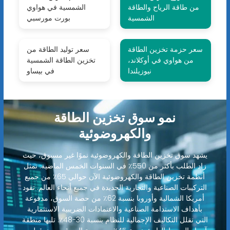
من طاقة الرياح والطاقة
الشمسية في هواوي
الشمسية
بورت مورسبي
سعر حزمة تخزين الطاقة
سعر توليد الطاقة من
من هواوي في أوكلاند،
تخزين الطاقة الشمسية
نيوزيلندا
في بيساو
نمو سوق تخزين الطاقة
والكهروضوئية
يشهد سوق تخزين الطاقة والكهروضوئية نموًا غير مسبوق، حيث
زاد الطلب بأكثر من 550٪ في السنوات الخمس الماضية. تمثل
أنظمة تخزين الطاقة والكهروضوئية الآن حوالي 65٪ من جميع
التركيبات الصناعية والتجارية الجديدة في جميع أنحاء العالم. تقود
أمريكا الشمالية وأوروبا بنسبة 62٪ من حصة السوق، مدفوعة
بأهداف الاستدامة الصناعية والاعتمادات الضريبية الاستثمارية
التي تقلل التكاليف الإجمالية للنظام بنسبة 30-48٪. تليها منطقة