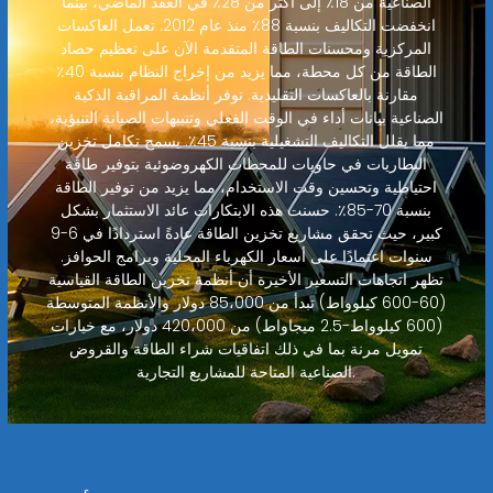
الصناعية من 18٪ إلى أكثر من 28٪ في العقد الماضي، بينما
انخفضت التكاليف بنسبة 88٪ منذ عام 2012. تعمل العاكسات
المركزية ومحسنات الطاقة المتقدمة الآن على تعظيم حصاد
الطاقة من كل محطة، مما يزيد من إخراج النظام بنسبة 40٪
مقارنة بالعاكسات التقليدية. توفر أنظمة المراقبة الذكية
الصناعية بيانات أداء في الوقت الفعلي وتنبيهات الصيانة التنبؤية،
مما يقلل التكاليف التشغيلية بنسبة 45٪. يسمح تكامل تخزين
البطاريات في حاويات للمحطات الكهروضوئية بتوفير طاقة
احتياطية وتحسين وقت الاستخدام، مما يزيد من توفير الطاقة
بنسبة 70-85٪. حسنت هذه الابتكارات عائد الاستثمار بشكل
كبير، حيث تحقق مشاريع تخزين الطاقة عادةً استردادًا في 6-9
سنوات اعتمادًا على أسعار الكهرباء المحلية وبرامج الحوافز.
تظهر اتجاهات التسعير الأخيرة أن أنظمة تخزين الطاقة القياسية
(60-600 كيلوواط) تبدأ من 85،000 دولار والأنظمة المتوسطة
(600 كيلوواط-2.5 ميجاواط) من 420،000 دولار، مع خيارات
تمويل مرنة بما في ذلك اتفاقيات شراء الطاقة والقروض
الصناعية المتاحة للمشاريع التجارية.