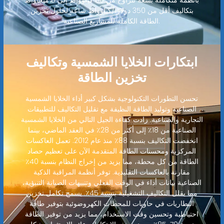
بأنظمة متكاملة بسعة تتراوح من 80 كيلوواط إلى 8 ميجاواط
بتكاليف أقل من 350 دولارًا/كيلوواط ساعة لحلول تخزين
الطاقة الكاملة للمشاريع الصناعية.
ابتكارات الخلايا الشمسية وتكاليف
تخزين الطاقة
تحسن التطورات التكنولوجية بشكل كبير أداء الخلايا الشمسية
الصناعية وتوليد الطاقة النظيفة مع تقليل التكاليف للتطبيقات
التجارية والصناعية. زادت كفاءة الجيل التالي من الخلايا الشمسية
الصناعية من 18٪ إلى أكثر من 28٪ في العقد الماضي، بينما
انخفضت التكاليف بنسبة 88٪ منذ عام 2012. تعمل العاكسات
المركزية ومحسنات الطاقة المتقدمة الآن على تعظيم حصاد
الطاقة من كل محطة، مما يزيد من إخراج النظام بنسبة 40٪
مقارنة بالعاكسات التقليدية. توفر أنظمة المراقبة الذكية
الصناعية بيانات أداء في الوقت الفعلي وتنبيهات الصيانة التنبؤية،
مما يقلل التكاليف التشغيلية بنسبة 45٪. يسمح تكامل تخزين
البطاريات في حاويات للمحطات الكهروضوئية بتوفير طاقة
احتياطية وتحسين وقت الاستخدام، مما يزيد من توفير الطاقة