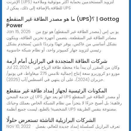
الإنترنت (UPS) لتزويد المستخدمين بحماية أكثر موثوقية وملاءمة
للطاقة.بالإضافة إلى ذلك، يمكن لـ UPS
ما هو مصدر الطاقة غير المنقطع (UPS)؟ | Gottog
Power
Jan 15, 2025 · يو بي إس (مصدر الطاقة غير المنقطع) هو نوع من
مصادر الطاقة غير المنقطعة، يتضمن أجهزة تخزين الطاقة، ويتكون
بشكل أساسي من عاكس، يوفر جهدًا وترددًا ثابتين. يُستخدم بشكل
رئيسي لتزويد جهاز كمبيوتر واحد، أو نظام شبكة حاسوبية
شركات الطاقة المتجددة في البرازيل أمام أزمة
Jul 22, 2024 · وكان من المقرر أن يبدأ بناء محطة طاقة الرياح في
مورو دو كروزيرو سعة إنتاج إجمالية تلامس 275 ميغاواط، في يونيو/
حزيران (2024)، على أن ينتهي في أغسطس/آب (2025).
المكونات الرئيسية لجهاز إمداد طاقة غير منقطع
إن خدمة الشحن UPS لم يعد جهاز UPS أو مصدر الطاقة غير المنقطع
رفاهية؛ بل أصبح جزءًا لا يتجزأ من نظام الشبكة الخاص بعملك وحياتك
الشخصية! بالطبع، ليست جميع أنظمة UPS مصنوعة بنفس الطريقة.
الشركات البرازيلية الناشئة تستعرض حلولًا
Nov 10, 2022 · تعرف البرازيل كسلسلة إمداد جديدة للعالم، بفضل