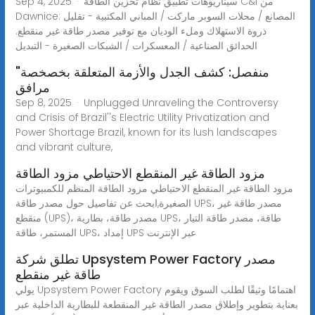
Sep 4, 2025 · سيناريوهات تطبيق نظام تخزين الطاقة C&I من
Dawnice: المصانع / محلات السوبر ماركت / المباني المكتبية - تقليل
ذروة الاستهلاك وملء الوديان مع توفير مصدر طاقة غير منقطع.
الحدائق الصناعية / المعسكرات / الشبكات الصغيرة - التبديل
"منفصل: كشف الجدل والأزمة المتعلقة بخصخصة
مرافق
Sep 8, 2025 · Unplugged Unraveling the Controversy
and Crisis of Brazil''s Electric Utility Privatization and
Power Shortage Brazil, known for its lush landscapes
and vibrant culture,
مزود الطاقة غير المنقطع الاحتياطي مزود الطاقة
مزود الطاقة غير المنقطع الاحتياطي مزود الطاقة المنظم للكمبيوترات
الصغيرة,ابحث عن تفاصيل حول مصدر طاقة UPS، مصدر طاقة غير
منقطع (UPS)، مصدر طاقة، بطارية UPS، طاقة، مصدر طاقة التيار
المستمر، طاقة UPS، إمداد UPS عبر الإنترنت
تطلق شركة Upsystem Power Factory مصدر
طاقة غير منقطع
يولي Upsystem Power Factory اهتمامًا وثيقًا لطلب السوق ويقوم
بعناية بتطوير وإطلاق مصدر الطاقة غير المنقطعة للبطارية الداخلية عبر