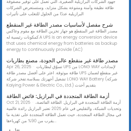
جهود الشركات البرازيلية الصغيرة، التي تعمل على توفير مصفوفة
طاقة نظيفة وآمنة ومتنوعة بشكل متزايد، وستستعرض الشركات
البرازيلية عددًا من الحلول للتغلب على تأثيرات
شرح مفصل لأساسيات مصدر الطاقة غير المنقطع
مصدر الطاقة غير المنقطع هو جهاز تخزين الطاقة مع مقوم وعاكس
كمكونات رئيسية له.A UPS is an energy conversion device
that uses chemical energy from batteries as backup
energy to continuously provide (AC)
مصدر طاقة غير منقطع عالي الجودة، مصنع بطاريات
Apr 26, 2025 · تسوّق لبطاريات UPS من LONG WAY لإمدادات
طاقة موثوقة. اعثر على أفضل مصدر طاقة UPS غير منقطع لضمان
تشغيل أجهزتك بسلاسة.تفخر شركة LONG WAY Battery (شركة
Kaiying Power & Electric Co., Ltd.) بتقديم أحدث
أزمة الطاقة المتجددة في البرازيل: فائض الطاقة
Oct 21, 2025 · أزمة الطاقة المتجددة في البرازيل: الطاقة الفائضة،
وتحديات الشبكة، والتقليص في عام 2025 تعتبر البرازيل رائدة عالمية
في مجال الطاقة المتجددة، حيث تعمل الطاقة المتجددة على تغذية ما
يقرب من 90% من كهرباءها...