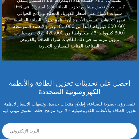
بنسبة 70-85٪. حسنت هذه الابتكارات عائد الاستثمار بشكل
كبير، حيث تحقق مشاريع تخزين الطاقة عادةً استردادًا في 6-9
سنوات اعتمادًا على أسعار الكهرباء المحلية وبرامج الحوافز.
تظهر اتجاهات التسعير الأخيرة أن أنظمة تخزين الطاقة القياسية
(60-600 كيلوواط) تبدأ من 85،000 دولار والأنظمة المتوسطة
(600 كيلوواط-2.5 ميجاواط) من 420،000 دولار، مع خيارات
تمويل مرنة بما في ذلك اتفاقيات شراء الطاقة والقروض
الصناعية المتاحة للمشاريع التجارية.
احصل على تحديثات تخزين الطاقة والأنظمة
الكهروضوئية المتجددة
تلقى رؤى حصرية للصناعة، إطلاق منتجات جديدة، وتنبيهات الأسعار لأنظمة
تخزين الطاقة والأنظمة الكهروضوئية - لا بريد مزعج، فقط محتوى مهني قيم