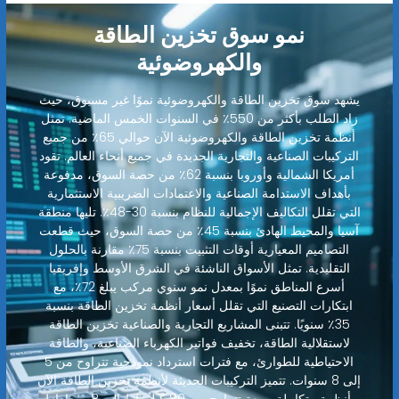
نمو سوق تخزين الطاقة
والكهروضوئية
يشهد سوق تخزين الطاقة والكهروضوئية نموًا غير مسبوق، حيث
زاد الطلب بأكثر من 550٪ في السنوات الخمس الماضية. تمثل
أنظمة تخزين الطاقة والكهروضوئية الآن حوالي 65٪ من جميع
التركيبات الصناعية والتجارية الجديدة في جميع أنحاء العالم. تقود
أمريكا الشمالية وأوروبا بنسبة 62٪ من حصة السوق، مدفوعة
بأهداف الاستدامة الصناعية والاعتمادات الضريبية الاستثمارية
التي تقلل التكاليف الإجمالية للنظام بنسبة 30-48٪. تليها منطقة
آسيا والمحيط الهادئ بنسبة 45٪ من حصة السوق، حيث قطعت
التصاميم المعيارية أوقات التثبيت بنسبة 75٪ مقارنة بالحلول
التقليدية. تمثل الأسواق الناشئة في الشرق الأوسط وإفريقيا
أسرع المناطق نموًا بمعدل نمو سنوي مركب يبلغ 72٪، مع
ابتكارات التصنيع التي تقلل أسعار أنظمة تخزين الطاقة بنسبة
35٪ سنويًا. تتبنى المشاريع التجارية والصناعية تخزين الطاقة
لاستقلالية الطاقة، تخفيف فواتير الكهرباء الصناعية، والطاقة
الاحتياطية للطوارئ، مع فترات استرداد نموذجية تتراوح من 5
إلى 8 سنوات. تتميز التركيبات الحديثة لأنظمة تخزين الطاقة الآن