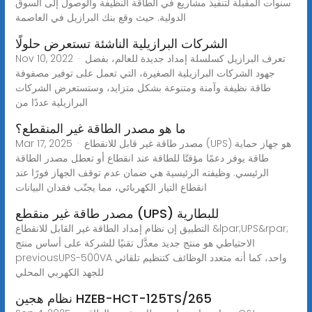
سنوات المقبلة لتنفيذ مشاريع في الطاقة النظيفة والوصول إلى السوق
الدولية. حيث وقع بنك البرازيل في العاصمة
الشركات البرازيلية الناشئة تستعرض حلولًا
Nov 10, 2022 · تعرف البرازيل كسلسلة إمداد جديدة للعالم، بفضل
جهود الشركات البرازيلية الصغيرة، التي تعمل على توفير مصفوفة
طاقة نظيفة وآمنة ومتنوعة بشكل متزايد، وستستعرض الشركات
البرازيلية عددًا من
ما هو مصدر الطاقة غير المنقطع؟
Mar 17, 2025 · مصدر طاقة غير قابل للانقطاع (UPS) هو جهاز حماية
طاقة يوفر دعمًا مؤقتًا للطاقة عند انقطاع أو تعطل مصدر الطاقة
الرئيسي. وظيفته الرئيسية هي ضمان عدم توقف الجهاز فورًا عند
انقطاع التيار الكهربائي، مما يجنّب فقدان البيانات
مصدر طاقة غير منقطع (UPS) للبطارية
التطبيق إن نظام إمداد الطاقة غير القابل للانقطاع &lpar;UPS&rpar;
الاحتياطي هو منتج جديد معدَّل تقنيًا للشركة على أساس منتج
previousUPS-500VA واحد، كما أنه متعدد الوظائف كتنظيم تلقائي
للجهد الكهربي المحلي
نظام هجين HZEB-HCT-125TS/265