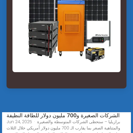
الشركات الصغيرة و700 مليون دولار للطاقة النظيفة
Jun 24, 2025 · برازيليا – ستحظى الشركات المتوسطة والصغيرة
والمتناهية الصغر بما يقارب الـ 700 مليون دولار أمريكي خلال الثلاث