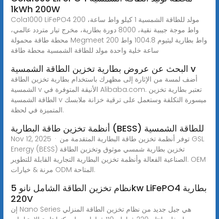
1kWh 200W
Cola1000 LiFePO4 مولد للطاقة الشمسية 1 كيلو واط ساعة، 200
واط موجة جيبية نقية، 8000 دورة بطارية، مخرج تيار متردد عالمي،
محطة طاقة محمولة Megmeet 200 واط بطارية ليثيوم 1004.8 واط
ساعة خلية واحدة مولد للطاقة الشمسية محطة طاقة
البحث عن عروض بطارية تخزين الطاقة الشمسية v
أضف لمسة من الإثارة إلى مظهرك باستخدام بطارية تخزين الطاقة
الشمسية v الأنيقة المتوفرة في Alibaba.com. تعتبر بطارية تخزين
الطاقة الشمسية v ميسورة التكلفة وستعمل على ترقية خزانة ملابسك
المتميزة في لحظة.
أنظمة تخزين طاقة البطارية (BESS) للطاقة الشمسية
Nov 12, 2025 · توفر أنظمة تخزين طاقة البطارية المتقدمة من GSL
Energy (BESS) تخزين بطارية شمسي موثوق وتخزين الطاقة
الصناعية الفعالة وأنظمة تخزين البطارية التجارية القابلة للتطوير. OEM
مرنة & خيارات ODM المتاحة.
نظام تخزين الطاقة الشامل نانو 5kw LiFePO4 بطارية
220V
إن Nano Series هي جيل جديد من نظام تخزين الطاقة المنزلي