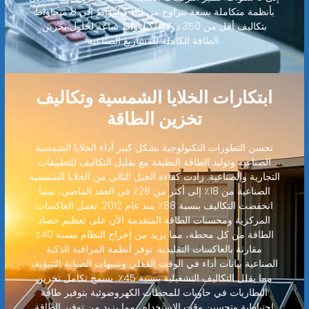
بأنظمة متكاملة بسعة تتراوح من 80 كيلوواط إلى 8 ميجاواط
بتكاليف أقل من 350 دولارًا/كيلوواط ساعة لحلول تخزين
الطاقة الكاملة للمشاريع الصناعية.
ابتكارات الخلايا الشمسية وتكاليف
تخزين الطاقة
تحسن التطورات التكنولوجية بشكل كبير أداء الخلايا الشمسية
الصناعية وتوليد الطاقة النظيفة مع تقليل التكاليف للتطبيقات
التجارية والصناعية. زادت كفاءة الجيل التالي من الخلايا الشمسية
الصناعية من 18٪ إلى أكثر من 28٪ في العقد الماضي، بينما
انخفضت التكاليف بنسبة 88٪ منذ عام 2012. تعمل العاكسات
المركزية ومحسنات الطاقة المتقدمة الآن على تعظيم حصاد
الطاقة من كل محطة، مما يزيد من إخراج النظام بنسبة 40٪
مقارنة بالعاكسات التقليدية. توفر أنظمة المراقبة الذكية
الصناعية بيانات أداء في الوقت الفعلي وتنبيهات الصيانة التنبؤية،
مما يقلل التكاليف التشغيلية بنسبة 45٪. يسمح تكامل تخزين
البطاريات في حاويات للمحطات الكهروضوئية بتوفير طاقة
احتياطية وتحسين وقت الاستخدام، مما يزيد من توفير الطاقة