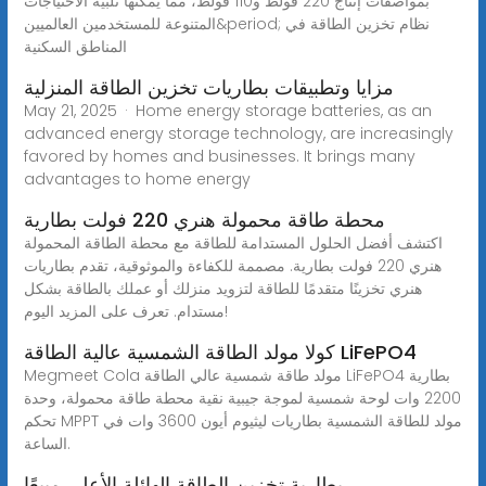
بمواصفات إنتاج 220 فولط و110 فولط، مما يمكنها تلبية الاحتياجات
المتنوعة للمستخدمين العالميين&period; نظام تخزين الطاقة في
المناطق السكنية
مزايا وتطبيقات بطاريات تخزين الطاقة المنزلية
May 21, 2025 · Home energy storage batteries, as an
advanced energy storage technology, are increasingly
favored by homes and businesses. It brings many
advantages to home energy
محطة طاقة محمولة هنري 220 فولت بطارية
اكتشف أفضل الحلول المستدامة للطاقة مع محطة الطاقة المحمولة
هنري 220 فولت بطارية. مصممة للكفاءة والموثوقية، تقدم بطاريات
هنري تخزينًا متقدمًا للطاقة لتزويد منزلك أو عملك بالطاقة بشكل
مستدام. تعرف على المزيد اليوم!
كولا مولد الطاقة الشمسية عالية الطاقة LiFePO4
Megmeet Cola مولد طاقة شمسية عالي الطاقة LiFePO4 بطارية
2200 وات لوحة شمسية لموجة جيبية نقية محطة طاقة محمولة، وحدة
تحكم MPPT مولد للطاقة الشمسية بطاريات ليثيوم أيون 3600 وات في
الساعة.
بطارية تخزين الطاقة الهائلة الأعلى مبيعًا