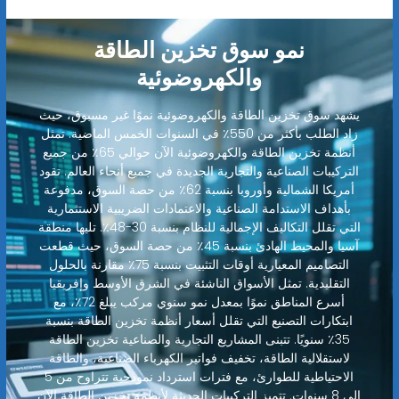
نمو سوق تخزين الطاقة
والكهروضوئية
يشهد سوق تخزين الطاقة والكهروضوئية نموًا غير مسبوق، حيث
زاد الطلب بأكثر من 550٪ في السنوات الخمس الماضية. تمثل
أنظمة تخزين الطاقة والكهروضوئية الآن حوالي 65٪ من جميع
التركيبات الصناعية والتجارية الجديدة في جميع أنحاء العالم. تقود
أمريكا الشمالية وأوروبا بنسبة 62٪ من حصة السوق، مدفوعة
بأهداف الاستدامة الصناعية والاعتمادات الضريبية الاستثمارية
التي تقلل التكاليف الإجمالية للنظام بنسبة 30-48٪. تليها منطقة
آسيا والمحيط الهادئ بنسبة 45٪ من حصة السوق، حيث قطعت
التصاميم المعيارية أوقات التثبيت بنسبة 75٪ مقارنة بالحلول
التقليدية. تمثل الأسواق الناشئة في الشرق الأوسط وإفريقيا
أسرع المناطق نموًا بمعدل نمو سنوي مركب يبلغ 72٪، مع
ابتكارات التصنيع التي تقلل أسعار أنظمة تخزين الطاقة بنسبة
35٪ سنويًا. تتبنى المشاريع التجارية والصناعية تخزين الطاقة
لاستقلالية الطاقة، تخفيف فواتير الكهرباء الصناعية، والطاقة
الاحتياطية للطوارئ، مع فترات استرداد نموذجية تتراوح من 5
إلى 8 سنوات. تتميز التركيبات الحديثة لأنظمة تخزين الطاقة الآن