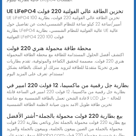
UE LiFePO4 تخزين الطاقة عالي الفولتية 220 فولت
UE LiFePO4 تخزين الطاقة عالي الفولتية 220 فولت، بطارية 100
أمبير/ساعة 22 كيلو ساعة للنظام الشمسي,ابحث عن تفاصيل حول
بطارية LFePO4 عالية الفولتية للنظام الشمسي، بطارية UE عالية
الفولتية LFePO4 220 فولت 100
محطة طاقة محمولة هنري 220 فولت
اكتشف أفضل الحلول المستدامة للطاقة مع محطة الطاقة المحمولة
هنري 220 فولت. مصممة لتحقيق الكفاءة والموثوقية، تقدم بطاريات
هنري تخزينًا متقدمًا للطاقة لتزويد منزلك أو عملك بالطاقة بشكل
مستدام. تعرف على المزيد اليوم!
بطارية جل رقمية من ماكسيما، 12 فولت 220 امبير في
بطارية جل رقمية من ماكسيما، 12 فولت 220 امبير في الساعة قابلة
لاعادة الشحن تعمل بالطاقة الشمسية مع شاشة LCD للحالة - حل
تخزين طاقة طويل الامد بدون صيانة لانظمة الطاقة الشمسية
بيع بطارية 220 فولت محمولة بالجملة-أشتر الأفضل
بيع بطارية 220 فولت محمولة بالجملة تجار وبائعي بطارية 220 فولت
محمولة بالجملة من الصين يبيعون بالجلمة، ويبيعون بالجملة والمزيد
سوف تجده على Alibaba.comبطارية شمسية محمولة 220 فولت