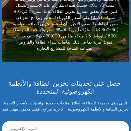
بنسبة 70-85٪. حسنت هذه الابتكارات عائد الاستثمار بشكل
كبير، حيث تحقق مشاريع تخزين الطاقة عادةً استردادًا في 6-9
سنوات اعتمادًا على أسعار الكهرباء المحلية وبرامج الحوافز.
تظهر اتجاهات التسعير الأخيرة أن أنظمة تخزين الطاقة القياسية
(60-600 كيلوواط) تبدأ من 85،000 دولار والأنظمة المتوسطة
(600 كيلوواط-2.5 ميجاواط) من 420،000 دولار، مع خيارات
تمويل مرنة بما في ذلك اتفاقيات شراء الطاقة والقروض
الصناعية المتاحة للمشاريع التجارية.
احصل على تحديثات تخزين الطاقة والأنظمة
الكهروضوئية المتجددة
تلقى رؤى حصرية للصناعة، إطلاق منتجات جديدة، وتنبيهات الأسعار لأنظمة
تخزين الطاقة والأنظمة الكهروضوئية - لا بريد مزعج، فقط محتوى مهني قيم