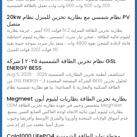
300 وات 500 وات 600 وات وات, تعمل بالطاقة الشمسية
20kw نظام شمسي مع بطارية تخزين للمنزل نظام PV
متصل
بطارية تخزين الطاقة المنزلية 51.2 فولت 100 أمبير ، حزمة بطارية
ليثيوم عالية الطاقة ، شحن تيار متردد /شمسي ، بطارية ليثيوم احتياطية
قابلة لإعادة الشحن بقوة 4800 وات ، منفذ تيار متردد بموجة جيبية نقية
110 فولت /220 فولت للمنزل
نظام تخزين الطاقة الشمسية ٢٠٢٥ | شركة GSL
ENERGY BESS
Aug 5, 2025 · استكشف أنظمة تخزين البطاريات الشمسية 2025
من GSL ENERGY - الشركة المصنعة المعتمدة لـ BESS لحلول تخزين
الطاقة السكنية والتجارية & الصناعية1. ما هو بطارية شمسية نظام
Megmeet بطارية تخزين الطاقة بطاريات ليثيوم أيون
ODM متخصص وخبير في جودة بطارية تخزين الطاقة Megmeet
بطاريات ليثيوم أيون ثنائية الاتجاه لوحة العاكس الصانع الصين مصنع.
خدم أسواق الولايات المتحدة وأوروبا والشرق الأوسط وأفريقيا وجنوب
شرق آسيا. معتمد من إي إم سي.
Cola1000 LiFePO4 محطة توليد الطاقة الشمسية