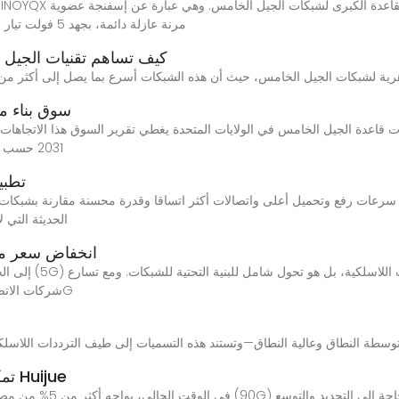
مرنة عازلة دائمة، بجهد 5 فولت تيار مستمر، وتتحمل جهد 1000 فولت تيار مستمر، وتتميز
كيف تساهم تقنيات الجيل 
سوق بناء م
2031 حسب النوع (فمتو، بيكو، صغير، وماكرو)، والتطبيق (المنزل
تطبي
الحديثة التي 
انخفاض سعر مل
شركات الاتصالات حول العالم في نشر شبكات الجيل الخامس (5G
تمكينًا لعصر الجيل الخامس، قامت مجموعة Huijue