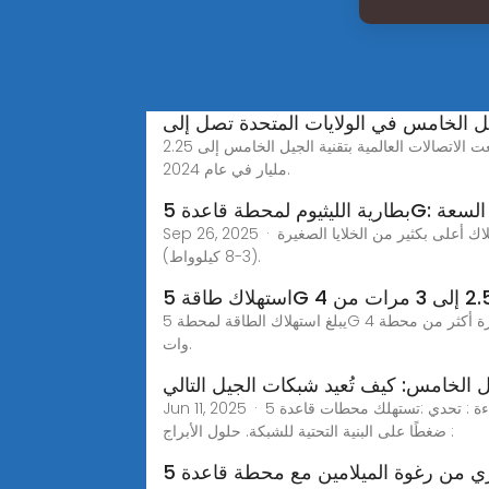
 الخامس في الولايات المتحدة تصل إلى
اعتماد الجيل الخامس في الولايات المتحدة: شرح إنجاز 2.25 مليار مستخدم شهدت صناعة الاتصالات نموًا غير مسبوق حيث ارتفعت الاتصالات العالمية بتقنية الجيل الخامس إلى 2.25
مليار في عام 2024.
 5G: متطلبات السعة
Sep 26, 2025 · العوامل الرئيسية المؤثرة على القدرة: · نوع المحطة واستهلاك الطاقة: تستهلك محطات الماكرو ما بين 15 و25 كيلوواط، وهو استهلاك أعلى بكثير من الخلايا الصغيرة
(3-8 كيلوواط).
يبلغ استهلاك الطاقة لمحطة 5G الفردية 2.5 إلى 3.5 مرة أكثر من محطة 4G الفردية بسبب استهلاك الطاقة AAU، وتبلغ الطاقة الحالية للحمل الكامل لمحطة واحدة ما يقرب من 3700
وات.
ل الخامس: كيف تُعيد شبكات الجيل التالي
Jun 11, 2025 · خفض التكاليف بنسبة 66% مقابل الكابلات التقليدية. 2. ترقيات الطاقة والكفاءة : تحدي :تستهلك محطات قاعدة 5G-A 3-4 مرات أكثر قوة من الجيل الرابع، مما يشكل
ضغطًا على البنية التحتية للشبكة. حلول الأبراج :