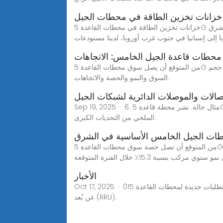
خزانات تخزين الطاقة في محطات الجيل
خزانات تخزين الطاقة في محطات القاعدة 5G ودورها في ضمان الاتصال المستمر أثناء انقطاع التيار الكهربائي والحفاظ على الطاقة والتنمية المستدامة.من بلغاريا في جنوب شرق
ا إلى إسبانيا في جنوب غرب أوروبا، لدينا مستودعات
محطات قاعدة الجيل الخامس: الاتجاهات
من المتوقع أن يصل سوق محطات القاعدة 5G إلى 138.4 مليار دولار بحلول عام 2030 بمعدل نمو سنوي مركب قدره 21.4٪ من عام 2024 إلى عام 2030. يغطي هذا التقرير حجم
السوق والنمو والحصة والاتجاهات.
صالات والموصلات الدائرية لشبكات الجيل
Sep 19, 2025 · 6. مثال حالة: نشر محطة قاعدة 5G في المناطق الساحلية تم نشر مشغل الاتصالات محطات 5G القاعدية في مدينة ساحلية حيث كانت الرطوبة العالية والتآكل
الملحي من التحديات الكبرى.
ت الجيل الخامس الأساسية في الشرق
من المتوقع أن تصل حصة سوق محطات القاعدة 5G في الشرق الأوسط وأفريقيا إلى 4,592.84 مليون دولار أمريكي بحلول عام 2030 من 1,468.31 مليون دولار أمريكي في عام
الأخبار
Oct 17, 2025 · 01التنمية الشاملة في عصر الجيل الخامس: متطلبات جديدة لمحطات القاعدة 5G! تتكون محطات قاعدة الجيل الخامس من وحدتي النطاق الأساسي (BBU) والراديو
عن بُعد (RRU).