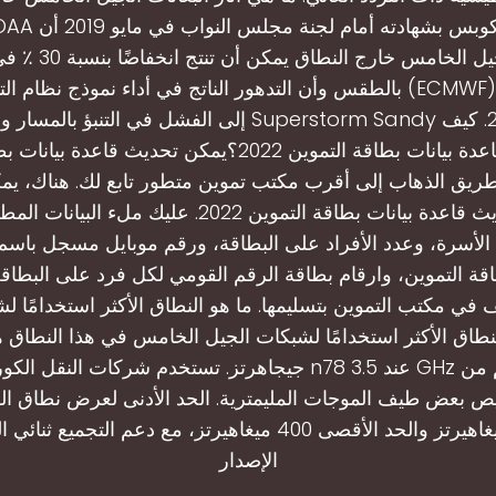
انبعاثات الجيل الخامس خا
بالطقس وأن التدهور الناتج في أداء نموذج نظام التنبؤ المتكامل (F
إلى الفشل في التنبؤ بالمسار ووبالتالي تأثير rstorm Sandy
يتم تحديث قاعدة بيانات بطاقة التموين 2022؟يمكن تحديث قاع
عن طريق الذهاب إلى أقرب مكتب تموين متطور تابع لك. هناك، 
استمارة تحديث قاعدة بيانات بطاقة التموين 2022. عليك مل
لأسرة، وعدد الأفراد على البطاقة، ورقم موبايل مسجل باسم
قة التموين، وارقام بطاقة الرقم القومي لكل فرد على البطاقة ا
في مكتب التموين بتسليمها. ما هو النطاق الأكثر استخدامًا ل
جيجاهرتز. تستخدم شركات النقل الكورية النطاق n78 عند 3.5 z
بعض طيف الموجات المليمترية. الحد الأدنى لعرض نطاق القناة الم
الإصدار