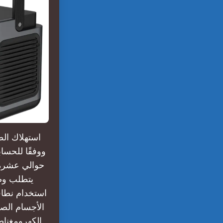
استهلاك الط
ووفقًا للحسا
حوالي عشرة 
يتطلب وض
استخدام نطاقا
الأجسام الص
الكهرومغناط