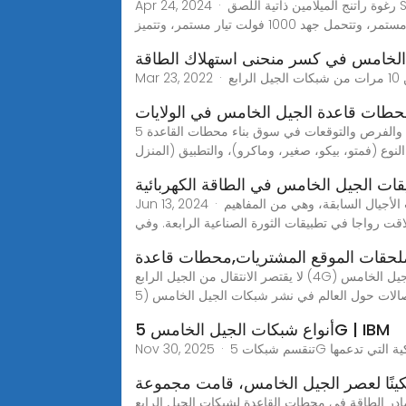
Apr 24, 2024 · رغوة راتنج الميلامين ذاتية اللصق SINOYQX هي مادة عزل حراري مصممة خصيصًا لمحطات القاعدة الكبرى لشبكات الجيل الخامس. وهي عبارة عن إسفنجة عضوية
الخامس في كسر منحنى استهلاك الطاقة
حطات قاعدة الجيل الخامس في الولايات
سوق بناء محطات قاعدة الجيل الخامس في الولايات المتحدة يغطي تقرير السوق هذا الاتجاهات والفرص والتوقعات في سوق بناء محطات القاعدة 5G في الولايات المتحدة حتى عام
قات الجيل الخامس في الطاقة الكهربائية
Jun 13, 2024 · يعد الجيل الخامس من التقنيات اللاسلكية التي توفر سرعات رفع وتحميل أعلى واتصالات أكثر اتساقا وقدرة محسنة مقارنة بشبكات الأجيال السابقة، وهي من المفاهيم
لاقت رواجا في تطبيقات الثورة الصناعية الرابعة. وفي
حقات الموقع المشتريات,محطات قاعدة
لا يقتصر الانتقال من الجيل الرابع (4G) إلى الجيل الخامس (5G) على مجرد ترقية جيلية في تكنولوجيا الاتصالات اللاسلكية، بل هو تحول شامل للبنية التحتية للشبكات. ومع تسارع
أنواع شبكات الجيل الخامس 5G | IBM