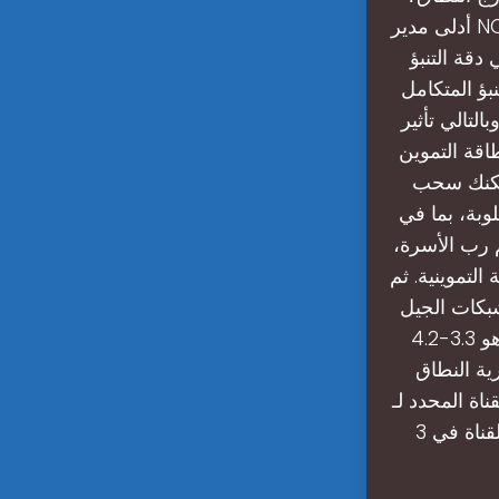
أدلى مدير NOAA بالإنابة نيل جاكوبس بشهادته أمام لجنة مجلس النواب في مايو 2019 أن
رج النطاق يمكن أن تنتج انخفاضًا بنسبة 30 ٪ في دقة التنبؤ
ECMW) كان سيؤدي
Supe في عام 2012. كيف
دة بيانات بطاقة التموين
يمكنك سحب
ء البيانات المطلوبة، بما في
 رب الأسرة،
لتموينية. ثم
شبكات الجيل
الخامس؟النطاق الأكثر استخدامًا لشبكات الجيل الخامس في هذا النطاق هو 3.3-4.2
GH على الرغم من
حدد لـ FR2 هو
50 ميغاهيرتز والحد الأقصى 400 ميغاهيرتز، مع دعم التجميع ثنائي القناة في 3GPP