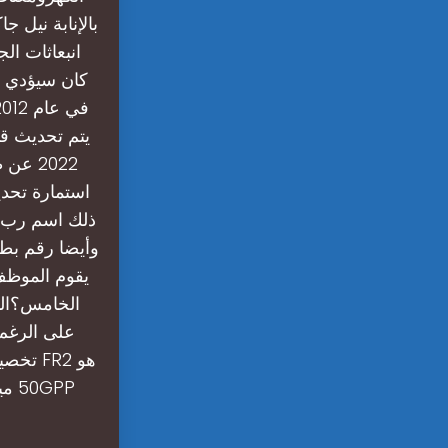
2022 
ذلك اسم رب ا
وأيضا رقم بطا
يقوم الموظف 
تخصيص 