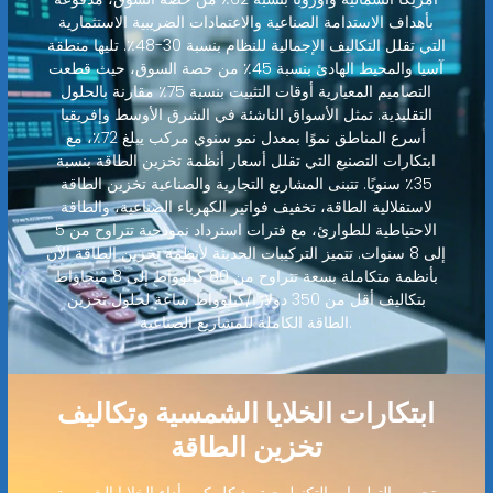
بأهداف الاستدامة الصناعية والاعتمادات الضريبية الاستثمارية
التي تقلل التكاليف الإجمالية للنظام بنسبة 30-48٪. تليها منطقة
آسيا والمحيط الهادئ بنسبة 45٪ من حصة السوق، حيث قطعت
التصاميم المعيارية أوقات التثبيت بنسبة 75٪ مقارنة بالحلول
التقليدية. تمثل الأسواق الناشئة في الشرق الأوسط وإفريقيا
أسرع المناطق نموًا بمعدل نمو سنوي مركب يبلغ 72٪، مع
ابتكارات التصنيع التي تقلل أسعار أنظمة تخزين الطاقة بنسبة
35٪ سنويًا. تتبنى المشاريع التجارية والصناعية تخزين الطاقة
لاستقلالية الطاقة، تخفيف فواتير الكهرباء الصناعية، والطاقة
الاحتياطية للطوارئ، مع فترات استرداد نموذجية تتراوح من 5
إلى 8 سنوات. تتميز التركيبات الحديثة لأنظمة تخزين الطاقة الآن
بأنظمة متكاملة بسعة تتراوح من 80 كيلوواط إلى 8 ميجاواط
بتكاليف أقل من 350 دولارًا/كيلوواط ساعة لحلول تخزين
الطاقة الكاملة للمشاريع الصناعية.
ابتكارات الخلايا الشمسية وتكاليف
تخزين الطاقة