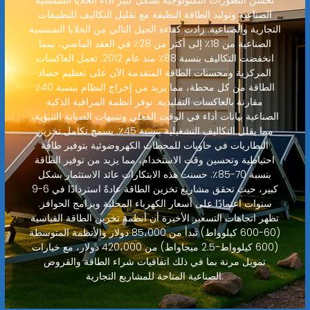
تحسن التطورات التكنولوجية بشكل كبير أداء الخلايا الشمسية
الصناعية وتوليد الطاقة النظيفة مع تقليل التكاليف للتطبيقات
التجارية والصناعية. زادت كفاءة الجيل التالي من الخلايا الشمسية
الصناعية من 18٪ إلى أكثر من 28٪ في العقد الماضي، بينما
انخفضت التكاليف بنسبة 88٪ منذ عام 2012. تعمل العاكسات
المركزية ومحسنات الطاقة المتقدمة الآن على تعظيم حصاد
الطاقة من كل محطة، مما يزيد من إخراج النظام بنسبة 40٪
مقارنة بالعاكسات التقليدية. توفر أنظمة المراقبة الذكية
الصناعية بيانات أداء في الوقت الفعلي وتنبيهات الصيانة التنبؤية،
مما يقلل التكاليف التشغيلية بنسبة 45٪. يسمح تكامل تخزين
البطاريات في حاويات للمحطات الكهروضوئية بتوفير طاقة
احتياطية وتحسين وقت الاستخدام، مما يزيد من توفير الطاقة
بنسبة 70-85٪. حسنت هذه الابتكارات عائد الاستثمار بشكل
كبير، حيث تحقق مشاريع تخزين الطاقة عادةً استردادًا في 6-9
سنوات اعتمادًا على أسعار الكهرباء المحلية وبرامج الحوافز.
تظهر اتجاهات التسعير الأخيرة أن أنظمة تخزين الطاقة القياسية
(60-600 كيلوواط) تبدأ من 85،000 دولار والأنظمة المتوسطة
(600 كيلوواط-2.5 ميجاواط) من 420،000 دولار، مع خيارات
تمويل مرنة بما في ذلك اتفاقيات شراء الطاقة والقروض
الصناعية المتاحة للمشاريع التجارية.