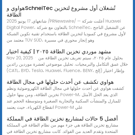
هواوي وSchneiTec تُشغلان أول مشروع لتخزين
الطاقة
شانغهاي, 17 يونيو 2025 /PRNewswire/ — أعلنت شركة Huawei
Digital Power، بالتعاون مع شركة SchneiTec، عن التشغيل الناجح
لأول مشروع في كمبوديا لتخزين الطاقة باستخدام تقنية تكوين الشبكة
معتمد من TÜV SÜD، وهو إنجاز محوري في مسيرة
مشهد موردي تخزين الطاقة ٢٠٢٥ | كيفية اختيار
Nov 20, 2025 · بحلول عام ٢٠٢٥، سيتم تعريف تخزين الطاقة من
خلال عمق التكامل والبرمجيات. تحليل موضوعي لعشرة موردين رائدين
(CATL، BYD، Tesla، Huawei، Fluence، BENY، إلخ) وإطار اختيار.
هواوي تكشف عن أحدث حلولها في مجال الطاقة
كشفت هواوي عن أحدث حلولها في مجال الطاقة الكهروضوئية ونظم
تخزين الطاقة، ومن بينها حلول Power-M، الذي يعد الحل الأمثل
للمنازل والمنشآت السكنية والتجارية الصغيرة ومتوسطة الحجم عند
انقطاع الكهرباء، حيث يعتمد Power-M علي
أفضل 5 حالات لمشاريع تخزين الطاقة في المملكة
مشاريع تخزين الطاقة هي جزء مهم من نظام الطاقة في المملكة
المتحدة وتقدم العديد من الفوائد. كانت مشاريع تخزين الطاقة في