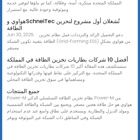
المملكة المتحدة مبتكرة، آمنة، وفعّالة، كما تم بناؤها لتوفير خدمة
وموثوقية وجودة عالية. مع استمرار
هواوي وSchneiTec تُشغلان أول مشروع لتخزين
الطاقة
Jun 30, 2025 · دعم التحميل الزائد والترددات:عمل نظام تخزين
الطاقة بتقنية تكوين الشبكة (Grid-Forming ESS) من هواوي بشكلٍ
مستقر
أفضل 10 شركات بطاريات تخزين الطاقة في المملكة
ستستكشف هذه المقالة أكبر 10 شركات بطاريات تخزين الطاقة في
المملكة المتحدة، مع التركيز على نقاط قوتها وقدراتها التكنولوجية
ومساهماتها في سوق تخزين الطاقة المحلي.
جميع المنتجات
Power-M نظام تخزين الطاقة التسلسلي الذكي Power-M من
هواوي هو حل طاقة هجين مصغر. ويجمع بين الشبكة والطاقة الشمسية
ومولد الديزل والبطارية. ويستخدم على نطاق واسع عند عدم استخدام
الشبكة وفي المناطق ذات الشبكة غير الموثوقة ويوفر