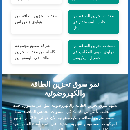
معدات تخزين الطاقة من
معدات تخزين الطاقة من
جانب المستخدم في
هواوي هندوراس
بوتان
منتجات تخزين الطاقة من
شركة تصنيع مجموعة
هواوي لمبنى المكاتب في
كاملة من معدات تخزين
غوميل، بيلاروسيا
الطاقة في بلومفونتين
نمو سوق تخزين الطاقة
والكهروضوئية
يشهد سوق تخزين الطاقة والكهروضوئية نموًا غير مسبوق، حيث
زاد الطلب بأكثر من 550٪ في السنوات الخمس الماضية. تمثل
أنظمة تخزين الطاقة والكهروضوئية الآن حوالي 65٪ من جميع
التركيبات الصناعية والتجارية الجديدة في جميع أنحاء العالم. تقود
أمريكا الشمالية وأوروبا بنسبة 62٪ من حصة السوق، مدفوعة