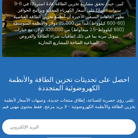
كبير، حيث تحقق مشاريع تخزين الطاقة عادةً استردادًا في 6-9
سنوات اعتمادًا على أسعار الكهرباء المحلية وبرامج الحوافز.
تظهر اتجاهات التسعير الأخيرة أن أنظمة تخزين الطاقة القياسية
(60-600 كيلوواط) تبدأ من 85،000 دولار والأنظمة المتوسطة
(600 كيلوواط-2.5 ميجاواط) من 420،000 دولار، مع خيارات
تمويل مرنة بما في ذلك اتفاقيات شراء الطاقة والقروض
الصناعية المتاحة للمشاريع التجارية.
احصل على تحديثات تخزين الطاقة والأنظمة
الكهروضوئية المتجددة
تلقى رؤى حصرية للصناعة، إطلاق منتجات جديدة، وتنبيهات الأسعار لأنظمة
تخزين الطاقة والأنظمة الكهروضوئية - لا بريد مزعج، فقط محتوى مهني قيم