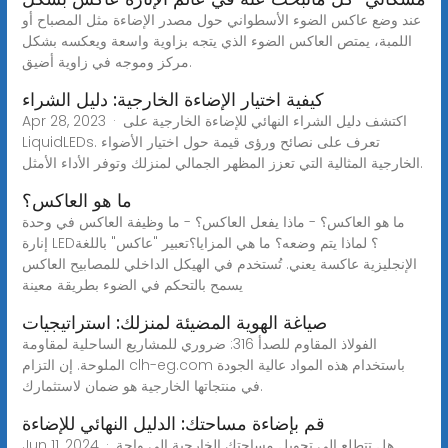
عند وضع عاكس الضوء الأسطواني حول مصدر الإضاءة مثل المصباح أو
اللمبة، يمتص العاكس الضوء الذي يتجه بزاوية واسعة ويعكسه بشكل
مركز وموجه في زاوية أضيق.
كيفية اختيار الإضاءة الخارجية: دليل الشراء
Apr 28, 2023 · اكتشف دليل الشراء النهائي للإضاءة الخارجية على
LiquidLEDs. تعرف على نصائح ورؤى قيمة حول اختيار الأضواء
الخارجية المثالية التي تعزز المظهر الجمالي لمنزلك وتوفر الأداء الأمثل.
ما هو العاكس؟
ما هو العاكس؟ - ماذا يفعل العاكس؟ - ما وظيفة العاكس في وحدة
إنارة LED؟ لماذا يتم وضعه؟ ما هي المزايا؟تعبير "عاكس" باللغة
الإنجليزية عاكسة يعني. تُستخدم في الهيكل الداخلي للمصابيح العاكس
يسمح بالتحكم في الضوء بطريقة معينة
صياغة الهوية المضيئة لمنزلك: استراتيجيات
الفولاذ المقاوم للصدأ 316: ضروري للمشاريع الساحلية لمقاومة
الملوحة. إن التزام clh-eg.com باستخدام هذه المواد عالية الجودة
في منتجاتها الخارجية هو ضمان لاستثمارك.
قم بإضاءة مساحتك: الدليل النهائي للإضاءة
Jun 11, 2024 · هل تتطلع إلى تحويل مساحتك الخارجية إلى واحة