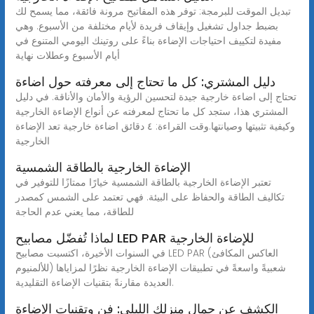
تبديل الموقت للبرمجة: توفر هذه المفاتيح مرونة فائقة، مما يسمح لك
بضبط جداول تشغيل وإيقاف فريدة لأيام مختلفة من الأسبوع. وهي
مفيدة لتكييف احتياجات الإضاءة بناءً على روتينك اليومي المتنوع في
أيام الأسبوع وعطلات نهاية
دليل المشتري: كل ما تحتاج إلى معرفته حول اضاءة
تحتاج إلى اضاءة خارجية جيدة لتحسين الرؤية والأمان والأناقة. في دليل
المشتري هذا، ستجد كل ما تحتاج لمعرفته عن أنواع الإضاءة الخارجية
وكيفية تثبيتها وصيانتها.وقت القراءة: ٤ دقائق اضاءة خارجية تعد الإضاءة
الخارجية
الإضاءة الخارجية بالطاقة الشمسية
تعتبر الإضاءة الخارجية بالطاقة الشمسية خيارًا ممتازًا للتوفير في
تكاليف الطاقة والحفاظ على البيئة. فهي تعتمد على الشمس كمصدر
للطاقة، مما يعني عدم الحاجة
لماذا تُفضّل مصابيح LED PAR للإضاءة الخارجية
في السنوات الأخيرة، اكتسبت مصابيح LED PAR (العاكس المكافئ
للألمنيوم) شعبيةً واسعةً في تطبيقات الإضاءة الخارجية نظرًا لمزاياها
العديدة مقارنةً بتقنيات الإضاءة التقليدية.
الكشف عن جمال منزلك الليلي: فن وتقنيات الإضاءة