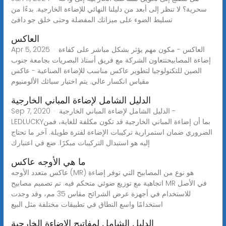
سحرية؟ لا تنظر إلى أبعد من دليلنا النهائي للإضاءة الخارجية. بدءًا من
تسليط الضوء على ميزاتك المفضلة وحتى خلق جو دافئ
العاكس
Apr 5, 2025 · العاكس - مكون مهم يؤثر بشكل مباشر على كفاءة
إضاءة المصابيحتتعاون الشركة مع فريق أستاذ البصريات بجامعة جنوب
الصين للتكنولوجيا لتطوير عاكس مناسب للإضاءة الصناعية - عاكس
مقياس انكسار عالي. يتم اختيار سبائك الألومنيوم
الدليل الشامل لإضاءة المباني الخارجية
Sep 7, 2020 · الدليل الشامل لإضاءة المباني الخارجية -
LEDLUCKYبما أن إضاءة المباني الخارجية قد تكون مكلفة للغاية، فمن
الضروري ضمان استمرارية تركيبات الإضاءة لفترة طويلة. آخر ما تحتاج
إليه هو استبدال التركيبات مبكرًا. ضع في اعتبارك
ما هي الأوجه عاكس
عاكس متعدد الأوجه (MR) هو نوع من المصابيح التي توفر إضاءة
اتجاهية مع توزيع ضوئي متحكم فيه. تم تصميم مصابيح MR في الأصل
للاستخدام في أجهزة عرض الشرائح مقاس 35 مم، وقد وجدت
استخدامًا واسع النطاق في تطبيقات مختلفة مثل البيع
الدليل الشامل لمفاتيح الإضاءة الخارجية