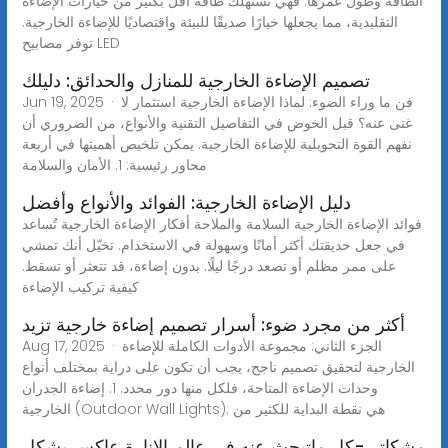
الطاقة وطول عمرها. فهي تستهلك طاقة أقل بكثير من خيارات الإضاءة
التقليدية، مما يجعلها خيارًا صديقًا للبيئة واقتصاديًا للإضاءة الخارجية.
توفر مصابيح LED
تصميم الإضاءة الخارجية للمنازل والحدائق: دليلك
Jun 19, 2025 · فن ما وراء الضوء: لماذا الإضاءة الخارجية استثمار لا
غنى عنه؟ قبل الخوض في التفاصيل التقنية والأنواع، من الضروري أن
نفهم القوة التحويلية للإضاءة الخارجية. يمكن تلخيص أهميتها في أربعة
محاور رئيسية: 1. الأمان والسلامة
دليل الإضاءة الخارجية: الفوائد والأنواع وأفضل
فوائد الإضاءة الخارجية السلامة والملاحة أفكار الإضاءة الخارجية تُساعد
في جعل حديقتك أكثر أمانًا وسهولة في الاستخدام. تخيّل أنك تمشي
على ممر مظلم أو تصعد درجًا ليلًا. بدون إضاءة، قد تتعثر أو تسقط.
كيفية تركيب الإضاءة
أكثر من مجرد ضوء: أسرار تصميم إضاءة خارجية تزيد
Aug 17, 2025 · الجزء الثاني: مجموعة الأدوات الكاملة للإضاءة
الخارجية لتحقيق تصميم ناجح، يجب أن تكون على دراية بمختلف أنواع
وحدات الإضاءة المتاحة، فلكل منها دور محدد. 1. إضاءة الجدران
الخارجية (Outdoor Wall Lights): هي نقطة البداية للكثير من
مشكاتي-كل ماتبحث عنه في عالم الإنارة عاكس بشكل