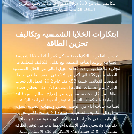
بتكاليف أقل من 350 دولارًا/كيلوواط ساعة لحلول تخزين
الطاقة الكاملة للمشاريع الصناعية.
ابتكارات الخلايا الشمسية وتكاليف
تخزين الطاقة
تحسن التطورات التكنولوجية بشكل كبير أداء الخلايا الشمسية
الصناعية وتوليد الطاقة النظيفة مع تقليل التكاليف للتطبيقات
التجارية والصناعية. زادت كفاءة الجيل التالي من الخلايا الشمسية
الصناعية من 18٪ إلى أكثر من 28٪ في العقد الماضي، بينما
انخفضت التكاليف بنسبة 88٪ منذ عام 2012. تعمل العاكسات
المركزية ومحسنات الطاقة المتقدمة الآن على تعظيم حصاد
الطاقة من كل محطة، مما يزيد من إخراج النظام بنسبة 40٪
مقارنة بالعاكسات التقليدية. توفر أنظمة المراقبة الذكية
الصناعية بيانات أداء في الوقت الفعلي وتنبيهات الصيانة التنبؤية،
مما يقلل التكاليف التشغيلية بنسبة 45٪. يسمح تكامل تخزين
البطاريات في حاويات للمحطات الكهروضوئية بتوفير طاقة
احتياطية وتحسين وقت الاستخدام، مما يزيد من توفير الطاقة
بنسبة 70-85٪. حسنت هذه الابتكارات عائد الاستثمار بشكل