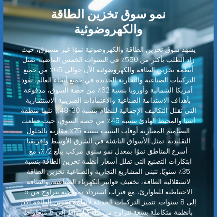
نمو سوق تخزين الطاقة
والكهروضوئية
يشهد سوق تخزين الطاقة والكهروضوئية نموًا غير مسبوق، حيث
زاد الطلب بأكثر من 550٪ في السنوات الخمس الماضية. تمثل
أنظمة تخزين الطاقة والكهروضوئية الآن حوالي 65٪ من جميع
التركيبات الصناعية والتجارية الجديدة في جميع أنحاء العالم. تقود
أمريكا الشمالية وأوروبا بنسبة 62٪ من حصة السوق، مدفوعة
بأهداف الاستدامة الصناعية والاعتمادات الضريبية الاستثمارية
التي تقلل التكاليف الإجمالية للنظام بنسبة 30-48٪. تليها منطقة
آسيا والمحيط الهادئ بنسبة 45٪ من حصة السوق، حيث قطعت
التصاميم المعيارية أوقات التثبيت بنسبة 75٪ مقارنة بالحلول
التقليدية. تمثل الأسواق الناشئة في الشرق الأوسط وإفريقيا
أسرع المناطق نموًا بمعدل نمو سنوي مركب يبلغ 72٪، مع
ابتكارات التصنيع التي تقلل أسعار أنظمة تخزين الطاقة بنسبة
35٪ سنويًا. تتبنى المشاريع التجارية والصناعية تخزين الطاقة
لاستقلالية الطاقة، تخفيف فواتير الكهرباء الصناعية، والطاقة
الاحتياطية للطوارئ، مع فترات استرداد نموذجية تتراوح من 5
إلى 8 سنوات. تتميز التركيبات الحديثة لأنظمة تخزين الطاقة الآن
بأنظمة متكاملة بسعة تتراوح من 80 كيلوواط إلى 8 ميجاواط