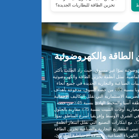
ط
تخزين الطاقة للبطاريات الجديدة؟
الطاقة والكهروضوئية
ضوئية نموًا غير مسبوق، حيث زاد الطلب بأكثر
 الماضية. تمثل أنظمة تخزين الطاقة والكهروضوئية
ميع التركيبات الصناعية والتجارية الجديدة في جميع أنحاء
العالم. تقود أمريكا الشمالية وأوروبا بنسبة 62٪ من حصة السوق، مدفوعة بأهداف
ضريبية الاستثمارية التي تقلل التكاليف الإجمالية
للنظام بنسبة 30-48٪. تليها منطقة آسيا والمحيط الهادئ بنسبة 45٪ من حصة
السوق، حيث قطعت التصاميم المعيارية أوقات التثبيت بنسبة 75٪ مقارنة بالحلول
 في الشرق الأوسط وإفريقيا أسرع المناطق نموًا
بمعدل نمو سنوي مركب يبلغ 72٪، مع ابتكارات التصنيع التي تقلل أسعار أنظمة
 بنسبة 35٪ سنويًا. تتبنى المشاريع التجارية والصناعية تخزين الطاقة
الكهرباء الصناعية، والطاقة الاحتياطية للطوارئ،