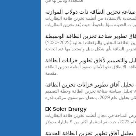
المتجددة وتأثيراتها في
صناعة تخزين الطاقة ذات دولاب الموازنة
ن طاقة البطاريات. Aug 2, 2023· يشهد سوق أنظمة تخزين طاقة البطاريات في ظل تلك
رات الحديثة نموًا ملحوظًا حيث يُعد تخزين البطاريات
اق تطوير صناعة تخزين الطاقة الوسيطة
سوق تخزين الطاقة: التحليل والتوقعات الحالية (2022-2030) WEBتتحول الاتجاهات نحو إنتاج الطاقة من مصادر الطاقة المتجددة لتقليل انبعاثات الكربون ويتم اختراع تقنيات جديدة
تخزين الطاقة بأي شكل بديل واستخدامها عند الحاجة
يل والتصميم لآفاق تطوير خزانات الطاقة
اق نحو الأمام: صعود أنظمة تخزين الطاقة May 31, 2024·
مقدمة.
 تحليل آفاق تطوير خزانات تخزين الطاقة
تحليل سياسة صناعة تخزين الطاقة وخطة التصميم webتحليل سوق تخزين الطاقة. يُقدر حجم سوق تخزين الطاقة بنحو 51.10 مليار دولار أمريكي في عام 2024، ومن المتوقع أن يصل
EK Solar Energy
ة البطاريات (bess) بشكل كبير. وفق ا لتحليلاتنا، شهدت الاستثمارات في هذا القطاع زيادة
5 مليارات دولار
تحليل آفاق تطوير تخزين الطاقة الحديثة