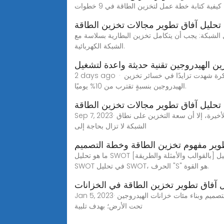
 تحليل آفاق تطوير مجالات تخزين الطاقة
د تخزين الطاقة المتغيرة الطور كيفية تطوير تقنيات تخزين البطاريات باستخدام الطاقة المتجددة 4. تكامل الشبكة: يجب أن يتكامل تخزين البطارية بسلاسة مع
الشبكة الكهربائية.
ين الهيدروجين تقنية حديثة واعدة لتشغيل
2 days ago · اقرأ في هذا المقال خزانات ساحل خليج تكساس تحتوي على أكثر من 100 ألف طن من الهيدروجين السائل. التجارب المبكرة شهدت تزايدًا في خسائر تخزين
الهيدروجين بنسبةٍ تقترب من 10% يوميًا.
تحليل آفاق تطوير مجالات تخزين الطاقة
Sep 7, 2023· وجد تحليل حديث لوكالة الطاقة الدولية، أنه على الرغم من أن أنظمة تخزين طاقة البطاريات شهدت نموًا قويًا في السنوات الأخيرة، إلا أن سعة التخزين على نطاق
الشبكة لا تزال بحاجة إلى
وير مفهوم تخزين الطاقة وخطة التصميم
ما هو تحليل SWOT [بالقوالب والأمثلة والطريقة] كما يتيح تحليل SWOT للشركة رؤية الفرص والتهديدات المحتملة للشركة. الجزء 2. كيفية القيام بتحليل SWOT نقاط القوة في تحليل
SWOT في تحليل SWOT، الحرف "S" هو القوة.
 آفاق تطوير تخزين الطاقة في الخزانات
Jan 5, 2023· وقّعت شركة تخزين الطاقة "غرافيتريسيتي" البريطانية، وشركة إنشاءات البنية التحتية "في إس إل سيستمز يو كيه"، مذكرة تفاهم لتصميم وبناء مئات خزانات الهيدروجين
تحت الأرض؛ بهدف تلبية