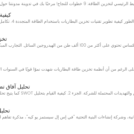
كيفية
تحليل آفاق تطوير موا
تخز
تحليل آفاق تط
تحليل