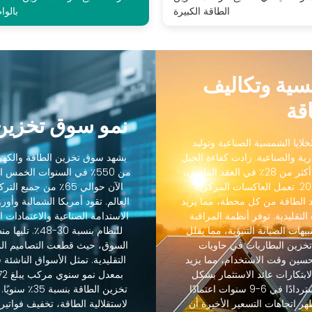
الطاقة الكبيرة
بالوا
مسية وتكاليف
قة
نمو سوق تخزين 
لايا الشمسية الصناعية وتوليد
رية والصناعية. زادت كفاءة الجيل
يشهد سوق تخزين الطاقة والكهرو
التالي من الخلايا الشمسية الصناعية من 18٪ إلى أكثر من 28٪ في العقد الماضي،
من 550٪ في السنوات الخمس
بينما انخفضت التكاليف بنسبة 88٪ منذ عام 2012. تعمل العاكسات المركزية
الآن حوالي 65٪ من ج
 الطاقة من كل محطة، مما يزيد
رنة بالعاكسات التقليدية. توفر أنظمة المراقبة
الاستدامة الصناعية والاعتمادات ال
يهات الصيانة التنبؤية، مما يقلل
 45٪. يسمح تكامل تخزين البطاريات في حاويات
حسين وقت الاستخدام، مما يزيد
التقليدية. تمثل الأسواق الناشئة
-85٪. حسنت هذه الابتكارات عائد الاستثمار بشكل
كبير، حيث تحقق مشاريع تخزين الطاقة عادةً استردادًا في 6-9 سنوات اعتمادًا
تخزين الطاقة
هر اتجاهات التسعير الأخيرة أن
لاستقلالية الطاقة، تخفيف فواتير 