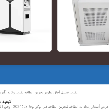
تقرير تحليل آفاق تطوير تخزين الطاقة تقرير وكالة (أيرينا): يوضح افاق الطاقة المتجددة بمصر في عام 2035.
كيفية ت
كيفية تخزين الطاقة المتجدد