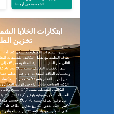
الشمسية في أرمينيا
ابتكارات الخلايا الش
تخزين الطا
تحسن التطورات التكنولوجية بشكل كبير أداء الخ
الطاقة النظيفة مع تقليل التكاليف للتطبيقات التجا
ومحسنات الطاقة المتقدمة الآن على تعظيم حصاد
من إخراج النظام بنسبة 40٪ مقا
الذكية الصناعية بيانات أداء في الوقت الفعلي وتنب
التكاليف التشغيلية بنسبة
للمحطات الكهروضوئية بتوفير طاقة احتياطية وت
من توفير الطاقة بنسبة 70
على أسعار الكهرباء المحلية وبرامج الحوافز. تظ