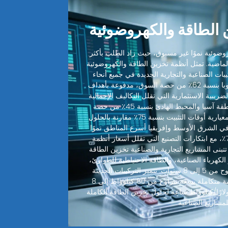
الطاقة والكهروضوئية
ضوئية نموًا غير مسبوق، حيث زاد الطلب بأكثر
 الماضية. تمثل أنظمة تخزين الطاقة والكهروضوئية
ميع التركيبات الصناعية والتجارية الجديدة في جميع أنحاء
العالم. تقود أمريكا الشمالية وأوروبا بنسبة 62٪ من حصة السوق، مدفوعة بأهداف
ضريبية الاستثمارية التي تقلل التكاليف الإجمالية
للنظام بنسبة 30-48٪. تليها منطقة آسيا والمحيط الهادئ بنسبة 45٪ من حصة
السوق، حيث قطعت التصاميم المعيارية أوقات التثبيت بنسبة 75٪ مقارنة بالحلول
 في الشرق الأوسط وإفريقيا أسرع المناطق نموًا
بمعدل نمو سنوي مركب يبلغ 72٪، مع ابتكارات التصنيع التي تقلل أسعار أنظمة
 بنسبة 35٪ سنويًا. تتبنى المشاريع التجارية والصناعية تخزين الطاقة
الكهرباء الصناعية، والطاقة الاحتياطية للطوارئ،
مع فترات استرداد نموذجية تتراوح من 5 إلى 8 سنوات. تتميز التركيبات الحديثة
لأنظمة تخزين الطاقة الآن بأنظمة متكاملة بسعة تتراوح من 80 كيلوواط إلى 8
واط بتكاليف أقل من 350 دولارًا/كيلوواط ساعة لحلول تخزين الطاقة الكاملة