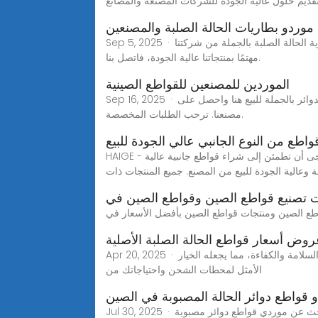
يم حلول عالية الجودة للشركات المصنعة والمصانع
موردو بطاريات الحالة الصلبة والمصنعين
Sep 5, 2025 · مرحبا بكم في بطارية الحالة الصلبة بالجملة من شركتنا - ZYE. مصنعنا هو أحد مصنعي وموردي بطاريات الحالة الصلبة في الصين. يمكننا تقديم خدمة مخصصة، إذا كنت
مهتمًا بمنتجاتنا عالية الجودة، فاتصل بنا.
الموردين للمصنعين للقواطع الصينية
Sep 16, 2025 · نحن معروفين كواحد من الشركات المصنعة والموردين في الصين الرائدة في الصين. مرحبًا بكم في شراء قواطع الدوائر بالجملة للبيع هنا واحصل على Pricelist من
مصنعنا. ترحب الطلبات المخصصة.
واطع من النوع الجانبي عالي الجودة للبيع
HAIGE - قواطع من النوع الجانبي عالي الدقة وعالي الدقة للمصنعين للبيع في الصين ، تعمل بشكل رئيسي في تقديم آلات عالية السرعة. يرجى أن تطمئن إلى شراء قواطع جانبية عالية
ة وعالية الجودة للبيع من المصنع. جميع المنتجات ذات
تصنيع قواطع الصين وقواطع الصين في
وض أسعار قواطع الحالة الصلبة الأصلية
Apr 20, 2025 · بصفتنا شركة رائدة في الصين، نقدم خيارات أسعار تنافسية مصممة خصيصًا للشركات. يضمن قاطع الحالة الصلبة الأصلي لدينا السلامة والكفاءة، مما يجعله الخيار
الأمثل لمحطات الشحن واحتياجاتك من
 قواطع دوائر الحالة المصبوبة في الصين