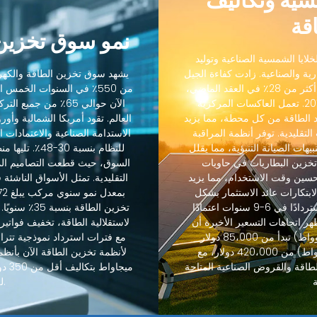
مسية وتكاليف
قة
نمو سوق تخزين 
لايا الشمسية الصناعية وتوليد
رية والصناعية. زادت كفاءة الجيل
يشهد سوق تخزين الطاقة والكهرو
التالي من الخلايا الشمسية الصناعية من 18٪ إلى أكثر من 28٪ في العقد الماضي،
من 550٪ في السنوات الخمس
بينما انخفضت التكاليف بنسبة 88٪ منذ عام 2012. تعمل العاكسات المركزية
الآن حوالي 65٪ من ج
 الطاقة من كل محطة، مما يزيد
رنة بالعاكسات التقليدية. توفر أنظمة المراقبة
الاستدامة الصناعية والاعتمادات ال
يهات الصيانة التنبؤية، مما يقلل
 45٪. يسمح تكامل تخزين البطاريات في حاويات
حسين وقت الاستخدام، مما يزيد
التقليدية. تمثل الأسواق الناشئة
-85٪. حسنت هذه الابتكارات عائد الاستثمار بشكل
كبير، حيث تحقق مشاريع تخزين الطاقة عادةً استردادًا في 6-9 سنوات اعتمادًا
تخزين الطاقة
هر اتجاهات التسعير الأخيرة أن
لاستقلالية الطاقة، تخفيف فواتير 
أنظمة تخزين الطاقة القياسية (60-600 كيلوواط) تبدأ من 85،000 دولار
والأنظمة المتوسطة (600 كيلوواط-2.5 ميجاواط) من 420،000 دولار، مع
طاقة والقروض الصناعية المتاحة
ميجا
للمشاريع الصناعية.