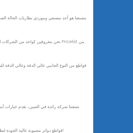
Jul 30, 2025 · هل تبحث عن موردي قواطع دوائر مصبوبة (MCCB) موثوقين؟ توفر مجموعة W9 قواطع دوائر مصبوبة عالية الجودة لنظامك الكهربائي. تواصل معنا الآن!