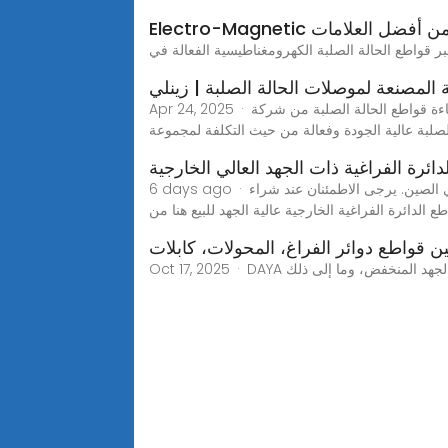
 الصلبة من أفضل العلامات
المصنعة لموصلات الحالة الصلبة | زينلي
Apr 24, 2025 · اختبر موثوقية وكفاءة قواطع الحالة الصلبة من شركة Zhejiang Zenli Rectifier Co.,Ltd. كشركة مصنعة رائدة في هذه الصناعة، نحن متخصصون في توفير قواطع
لصلبة عالية الجودة وفعالة من حيث التكلفة لمجموعة
دائرة الفراغية ذات الجهد العالي الخارجية
6 days ago · باعتبارنا أحد أكثر مصنعي وموردي قواطع الدائرة الفراغية الخارجية احترافية في الصين، فإننا نتميز بمنتجات عالية الجودة مصنوعة في الصين. يرجى الاطمئنان عند شراء
ع الدائرة الفراغية الخارجية عالية الجهد للبيع هنا من
ن قواطع دوائر الفراغ، المحولات، كابلات