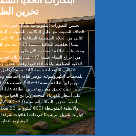
ابتكارات الخلايا الش
تخزين الطا
تحسن التطورات التكنولوجية بشكل كبير أداء الخ
الطاقة النظيفة مع تقليل التكاليف للتطبيقات التجا
ومحسنات الطاقة المتقدمة الآن على تعظيم حصاد
من إخراج النظام بنسبة 40٪ مقا
الذكية الصناعية بيانات أداء في الوقت الفعلي وتنب
التكاليف التشغيلية بنسبة
للمحطات الكهروضوئية بتوفير طاقة احتياطية وت
من توفير الطاقة بنسبة 70
على أسعار الكهرباء المحلية وبرامج الحوافز. تظ
خيارات تمويل مرنة بما في ذلك اتفاقيات شراء ال
للمشاريع التجارية.