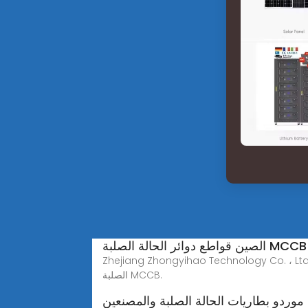
Zhejiang Zhongyihao Technology Co. . هي الشركات المصنعة قواطع دوائر الحالة الصلبة MCCB والموردين في الصين الذين يستطيعون بالجملة قواطع دوائر الحالة
الصلبة MCCB.
موردو بطاريات الحالة الصلبة والمصنعين