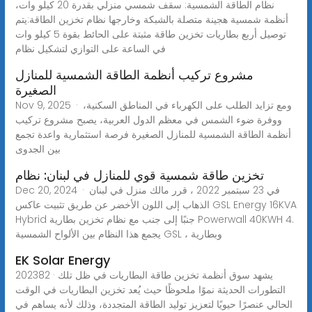
نظام الطاقة الشمسية: سقف شمسي منزلي بقدرة 20 كيلو وات،
أنظمة شمسية هجينة متصلة بالشبكة وخارجها نظام تخزين الطاقة:يتم
توصيل أربع بطاريات تخزين طاقة مثبتة على الحائط بقوة 5 كيلو وات
في الساعة على التوازي لتشكيل نظام
مشروع تركيب أنظمة الطاقة الشمسية للمنازل
الصغيرة
Nov 9, 2025 · ومع تزايد الطلب على الكهرباء في المناطق السكنية،
ووفرة ضوء الشمس في معظم الدول العربية، يصبح مشروع تركيب
أنظمة الطاقة الشمسية للمنازل الصغيرة فرصة استثمارية واعدة تجمع
بين الجدوى
تخزين طاقة شمسية قوي للمنازل في لبنان: نظام
Dec 20, 2024 · في 23 سبتمبر 2022 ، قرر مالك منزل في لبنان
الذهاب إلى اللون الأخضر عن طريق تثبيت عاكس GSL Energy 16KVA
Hybrid جنبًا إلى جنب مع نظام تخزين بطارية Powerwall 40KWH 4.
يجمع هذا النظام بين الألواح الشمسية GSL ، وبطارية
EK Solar Energy
202382 · يشهد سوق أنظمة تخزين طاقة البطاريات في ظل تلك
التطورات الحديثة نموًا ملحوظًا حيث يُعد تخزين البطاريات في الوقت
الحالي عنصرًا حيويًا لتعزيز توليد الطاقة المتجددة، وذلك لأنه يساهم في