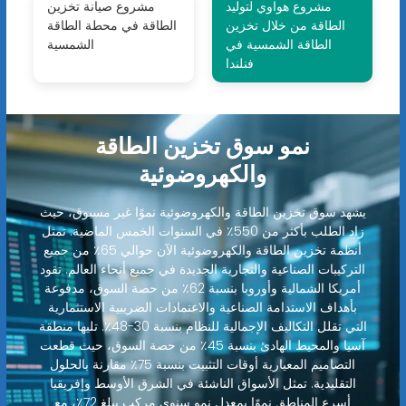
مشروع هواوي لتوليد
مشروع صيانة تخزين
الطاقة من خلال تخزين
الطاقة في محطة الطاقة
الطاقة الشمسية في
الشمسية
فنلندا
نمو سوق تخزين الطاقة
والكهروضوئية
يشهد سوق تخزين الطاقة والكهروضوئية نموًا غير مسبوق، حيث
زاد الطلب بأكثر من 550٪ في السنوات الخمس الماضية. تمثل
أنظمة تخزين الطاقة والكهروضوئية الآن حوالي 65٪ من جميع
التركيبات الصناعية والتجارية الجديدة في جميع أنحاء العالم. تقود
أمريكا الشمالية وأوروبا بنسبة 62٪ من حصة السوق، مدفوعة
بأهداف الاستدامة الصناعية والاعتمادات الضريبية الاستثمارية
التي تقلل التكاليف الإجمالية للنظام بنسبة 30-48٪. تليها منطقة
آسيا والمحيط الهادئ بنسبة 45٪ من حصة السوق، حيث قطعت
التصاميم المعيارية أوقات التثبيت بنسبة 75٪ مقارنة بالحلول
التقليدية. تمثل الأسواق الناشئة في الشرق الأوسط وإفريقيا
أسرع المناطق نموًا بمعدل نمو سنوي مركب يبلغ 72٪، مع