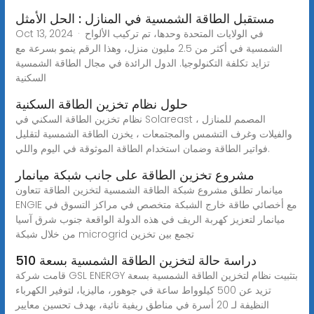
مستقبل الطاقة الشمسية في المنازل : الحل الأمثل
Oct 13, 2024 · في الولايات المتحدة وحدها، تم تركيب الألواح
الشمسية في أكثر من 2.5 مليون منزل، وهذا الرقم ينمو بسرعة مع
تزايد تكلفة التكنولوجيا. الدول الرائدة في مجال الطاقة الشمسية
السكنية
حلول نظام تخزين الطاقة السكنية
نظام تخزين الطاقة السكني في Solareast ، المصمم للمنازل
والفيلات وغرف التشمس والمجتمعات ، يخزن الطاقة الشمسية لتقليل
فواتير الطاقة وضمان استخدام الطاقة الموثوقة في اليوم واللي.
مشروع تخزين الطاقة على جانب شبكة ميانمار
ميانمار تطلق مشروع شبكة الطاقة الشمسية لتخزين الطاقة تتعاون
ENGIE مع أخصائي طاقة خارج الشبكة متخصص في مراكز التسوق في
ميانمار لتعزيز كهربة الريف في هذه الدولة الواقعة جنوب شرق آسيا
من خلال شبكة microgrid تجمع بين تخزين
دراسة حالة لتخزين الطاقة الشمسية بسعة 510
قامت شركة GSL ENERGY بتثبيت نظام لتخزين الطاقة الشمسية بسعة
تزيد عن 500 كيلوواط ساعة في جوهور، ماليزيا، لتوفير الكهرباء
النظيفة لـ 20 أسرة في مناطق ريفية نائية، بهدف تحسين معايير