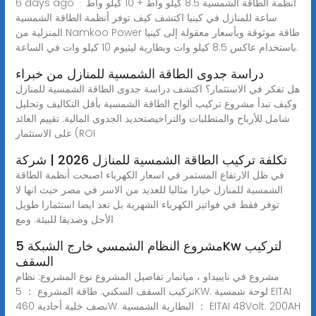
6 days ago · أنظمة الطاقة الشمسية 8.5 كيلو واط + 10 كيلو واط
ساعة للمنازل في كينيا اكتشف كيف توفر أنظمة الطاقة الشمسية
المنزلية من Namkoo Power طاقة موثوقة وبأسعار معقولة إلى كينيا
باستخدام عاكس 8.5 كيلو وات وبطارية ليثيوم 10 كيلو وات في الساعة.
دراسة جدوى الطاقة الشمسية للمنازل من خبراء
هل تفكر في الاستثمار؟ اكتشف دراسة جدوى الطاقة الشمسية للمنازل
وكيف تبدأ مشروع تركيب ألواح الطاقة الشمسية بأقل التكاليف وتحليل
شامل للأرباح والمتطلبات والتراخيصتحديد الجدوى المالية: تقييم العائد
على الاستثمار (ROI
تكلفة تركيب الطاقة الشمسية للمنازل 2026 | شركة
في ظل الارتفاع المستمر في اسعار الكهرباء اصبحت أنظمة الطاقة
الشمسية للمنازل خيارا مثاليا للعديد من الاسر في مصر حيث انها لا
توفر فقط في فواتير الكهرباء الشهرية بل تعد ايضا استثمارا طويل
الأجل وصديقا للبيئة. ومع
مشروع النظام الشمسي خارج الشبكة 5Kw لتركيب
السقف
مشروع في نايبيداو ، ميانمار تفاصيل المشروع نوع المشروع: نظام
تركيب السقف السكني. طاقة المشروع ： 5KW. لوحة شمسية EITAI
نصف خلية أحادية 460W. البطارية الشمسية ： EITAI 48Volt. 200AH