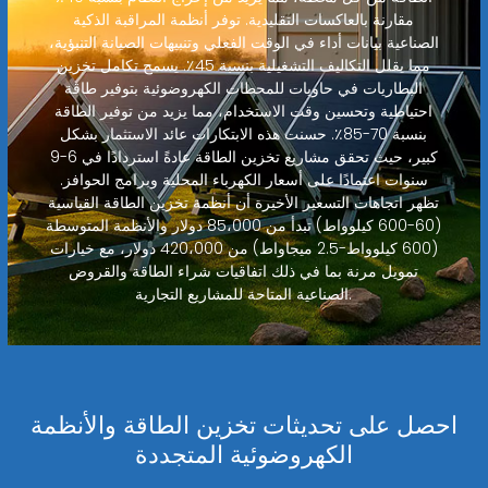
مقارنة بالعاكسات التقليدية. توفر أنظمة المراقبة الذكية
الصناعية بيانات أداء في الوقت الفعلي وتنبيهات الصيانة التنبؤية،
مما يقلل التكاليف التشغيلية بنسبة 45٪. يسمح تكامل تخزين
البطاريات في حاويات للمحطات الكهروضوئية بتوفير طاقة
احتياطية وتحسين وقت الاستخدام، مما يزيد من توفير الطاقة
بنسبة 70-85٪. حسنت هذه الابتكارات عائد الاستثمار بشكل
كبير، حيث تحقق مشاريع تخزين الطاقة عادةً استردادًا في 6-9
سنوات اعتمادًا على أسعار الكهرباء المحلية وبرامج الحوافز.
تظهر اتجاهات التسعير الأخيرة أن أنظمة تخزين الطاقة القياسية
(60-600 كيلوواط) تبدأ من 85،000 دولار والأنظمة المتوسطة
(600 كيلوواط-2.5 ميجاواط) من 420،000 دولار، مع خيارات
تمويل مرنة بما في ذلك اتفاقيات شراء الطاقة والقروض
الصناعية المتاحة للمشاريع التجارية.
احصل على تحديثات تخزين الطاقة والأنظمة
الكهروضوئية المتجددة