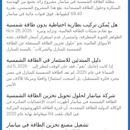
مظلة الطاقة الشمسية في ميانمار مشروع رائد يجمع بين الهندسة
المبتكرة وحلول الطاقة المستدامة. يقع هذا المشروع الشمسي، بقدرة
68.40 كيلوواط، فوق قنوات مائية في ميانمار
هل يُمكن تركيب بطارية احتياطية بدون طاقة شمسية
Nov 26, 2025 · مع تقادم شبكات الطاقة العالمية، وتزايد وتيرة
الظواهر الجوية المتطرفة، واستمرار عدم استقرار أسعار الطاقة، تتجه
الأسواق العالمية نحو "حلول تخزين الطاقة المستقلة عن الطاقة
الشمسية للمنازل والشركات". بالنسبة للمنازل
دليل المبتدئين للاستثمار في الطاقة الشمسية
Jul 5, 2025 · إذا كانت إجابتك "نعم"، فقد حان الوقت لتنظر إلى
السماء! في عام 2025، لم تعد الطاقة الشمسية للمنازل في مصر
مجرد فكرة للمستقبل، بل أصبحت استثمارًا واقعيًا ومربحًا للآلاف من
الأسر.
شركة ميانمار لحلول تحويل تخزين الطاقة الشمسية
الطاقة الشمسية في ميانمار أظهرت أحدث الإحصائيات الصادرة عن
الوكالة الدولية للطاقة المتجددة، أن قدرة الطاقة الكهروضوئية المركبة
في البلاد بلغت 84 ميغاواط نهاية عام 2020.
تشغيل مصنع تخزين الطاقة في ميانمار