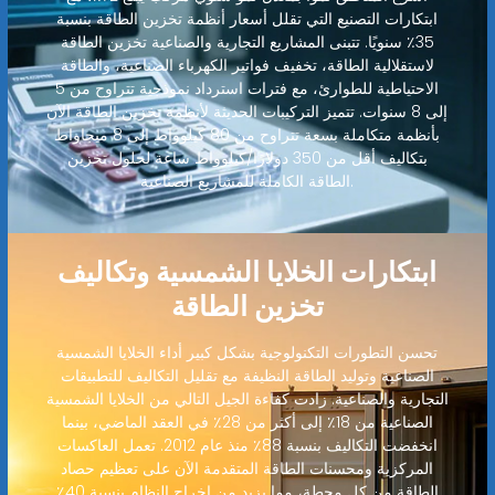
ابتكارات التصنيع التي تقلل أسعار أنظمة تخزين الطاقة بنسبة
35٪ سنويًا. تتبنى المشاريع التجارية والصناعية تخزين الطاقة
لاستقلالية الطاقة، تخفيف فواتير الكهرباء الصناعية، والطاقة
الاحتياطية للطوارئ، مع فترات استرداد نموذجية تتراوح من 5
إلى 8 سنوات. تتميز التركيبات الحديثة لأنظمة تخزين الطاقة الآن
بأنظمة متكاملة بسعة تتراوح من 80 كيلوواط إلى 8 ميجاواط
بتكاليف أقل من 350 دولارًا/كيلوواط ساعة لحلول تخزين
الطاقة الكاملة للمشاريع الصناعية.
ابتكارات الخلايا الشمسية وتكاليف
تخزين الطاقة
تحسن التطورات التكنولوجية بشكل كبير أداء الخلايا الشمسية
الصناعية وتوليد الطاقة النظيفة مع تقليل التكاليف للتطبيقات
التجارية والصناعية. زادت كفاءة الجيل التالي من الخلايا الشمسية
الصناعية من 18٪ إلى أكثر من 28٪ في العقد الماضي، بينما
انخفضت التكاليف بنسبة 88٪ منذ عام 2012. تعمل العاكسات
المركزية ومحسنات الطاقة المتقدمة الآن على تعظيم حصاد
الطاقة من كل محطة، مما يزيد من إخراج النظام بنسبة 40٪