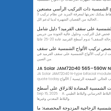
اح الشمسية ذات التركيب الرأسي مصنعين
3 نقاط يمكنك تجربتها لمعرفة المزيد عن نظام تركيب SIC SOLAR 1. قدمت شركة SIC للتو 50 كيلو وات تركيب سقف معدني لجنوب أفريقيا. يستخدم المشروع رفوف الطاقة الشمسية
الخالية من القضبان الشهيرة لدينا لدعم الل...
 الشمسية على سقف القرميد؟ دليل شامل
ة فحص قبل التركيب، وحلول عالية الجودة من جريس
ة السقف؟ تدوم أسطح القرميد عادة 20-25 عامًا
ص تركيب الألواح الشمسية على سقف
سية على سقف القرميد في mibetsolar.com. نحن أفضل تركيب الألواح الشمسية على سقف القرميد الموردين والمصنعين وتجار الجملة
من الصين.
JA Solar JAM72D40 565–590W N-T
JA Solar JAM72D40 N-type bifacial module
ت المنصب الحالي: الصفحة الرئيسية / الألواح
ات الشمسية المضادة للانزلاق على أسطح
Sep 15, 2025 · A: لدينا نظام تركيب الطاقة الشمسية لسقف القرميد المائل المضاد للانزلاق مناسب لمعظم أنواع أسطح القرميد المائل، بما في ذلك البلاط الخرساني والبلاط الطيني
والبلاط المعدني وغيرها.
الشمسية الزجاجية المزدوجة المخصصة: ما