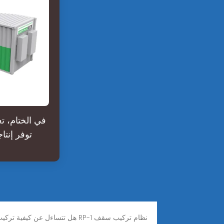
في الختام، تع
توفر إنتا