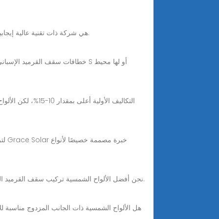
إن شركة XIAMEN PV Mounts Technology CO.,LTD هي شركة ذات تقنية عالية إيجابية وفعالة في مجال الطاقة الشمسية ملتزمة بدعم البيئة والطاقة المتجددة.
خطافات سقف القرميد الإسباني بال
التسوق عبر الإنترنت لـ الألواح الشمسية تركيب سقف القرميد في mibetsolar.com. نحن أفضل الألواح الشمسية تركيب سقف القرميد الموردين والمصنعين وتجار الجملة من الصين.