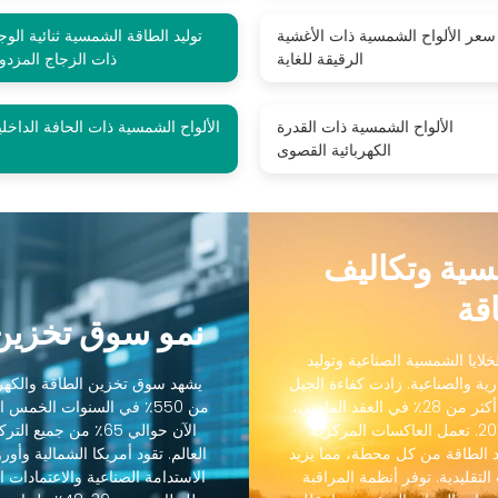
سعر الألواح الشمسية ذات الأغشية
توليد الطاقة الشمسية ثنائية الوج
الرقيقة للغاية
ذات الزجاج المزدو
الألواح الشمسية ذات القدرة
الألواح الشمسية ذات الحافة الداخلي
الكهربائية القصوى
مسية وتكاليف
قة
نمو سوق تخزين 
لايا الشمسية الصناعية وتوليد
رية والصناعية. زادت كفاءة الجيل
يشهد سوق تخزين الطاقة والكهرو
التالي من الخلايا الشمسية الصناعية من 18٪ إلى أكثر من 28٪ في العقد الماضي،
من 550٪ في السنوات الخمس
بينما انخفضت التكاليف بنسبة 88٪ منذ عام 2012. تعمل العاكسات المركزية
الآن حوالي 65٪ من ج
 الطاقة من كل محطة، مما يزيد
رنة بالعاكسات التقليدية. توفر أنظمة المراقبة
الاستدامة الصناعية والاعتمادات ال