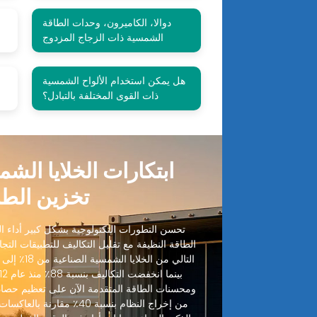
دوالا، الكاميرون، وحدات الطاقة
الشمسية ذات الزجاج المزدوج
هل يمكن استخدام الألواح الشمسية
ذات القوى المختلفة بالتبادل؟
ابتكارات الخلايا الش
تخزين الطا
تحسن التطورات التكنولوجية بشكل كبير أداء الخ
الطاقة النظيفة مع تقليل التكاليف للتطبيقات التجا
ومحسنات الطاقة المتقدمة الآن على تعظيم حصاد
من إخراج النظام بنسبة 40٪ مقا