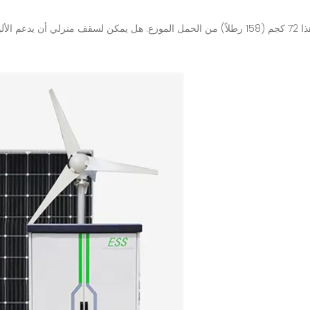
بالنسبة لنظام نموذجي مكون من 20 لوحة، يضيف هذا 72 كجم (158 رطلاً) من الحمل الموزع. هل يمك