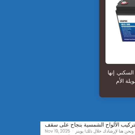
السكني. إنها
يلة الأم
تركيب الألواح الشمسية بنجاح على سقف
Nov 19, 2025 · هل تتساءل عن كيفية تركيب الألواح الشمسية على سقف قرميدي؟ الأمر في الواقع أكثر وضوحاً مما تعتقد, ونحن هنا لإرشادك خلال ذلك! يوينز RP-1 نظام تركيب سقف