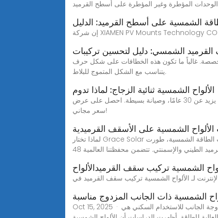
لوحدات المؤطرة وغير المؤطرة على أسطح القرميد
اقة الشمسية على أسطح القرميد: الدليل
قرميد الشمسي: دليل لتحسين تركيبات
لباً ما تكون هذه الخطافات على شكل حرف S أو لها محيط
يتناسب مع الشكل المتموج للبلاط.
الألواح الشمسية ثنائية الزجاج: لماذا تدوم
التكاليف الأولية أعلى بمقدار 10-15%، لكن الألواح الشمسية ثنائية الزجاج توفر المال بفضل طاقة 30% الإضافية، وعمر افتراضي يزيد عن 30 عامًا، وصيانة بسيطة. احصل على عرض
سعر مجاني!
الألواح الشمسية على الأسقف القرميدية
لماذا تختار Grace Solar لتركيب سقفك القرميدي مع أكثر من عقد من الخبرة المتخصصة في حلول تركيب الطاقة الشمسية، طورت Grace Solar خبرة مصممة خصيصًا لأنواع
يد الطيني والإسمنتي. تتضمن محفظتنا العالمية 48
ح الشمسية تركيب سقف القرميدالألواح
اح الشمسية ذات الجانب المزدوج مناسبة
Oct 15, 2025 · هل الألواح الشمسية ذات الجانب المزدوج مناسبة للاستخدام السكني؟إنتاجية طاقة أعلى واحدة من أهم مزايا الألواح الشمسية مزدوجة الجانب للاستخدام السكني هي
 العالية للطاقة. أظهرت الدراسات أن الألواح الشمسية