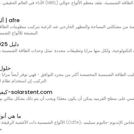
ألواح الأسقف الشمسية. ضرورة أم كمالية؟ | afre
المصنعة للألواح الشمسي
دليل 2025 لوحدات الطاقة الشمسية ثنائية الزجاج
لتكنولوجية، ولكل منها مزايا وتطبيقات محددة. تمثل وحدات الطاقة الشمسية ذات
حلول 
التركيب إن استخدام نظام ا
كيفية تركيب النظام الشمسي لسقف القرميد-solarstent.com
شمسي على سطح القرميد يمكن أن يكون معقدًا ويجب أن يتم ذلك بشكل مثالي 
ما هي أنوا
الألواح الشمسية ذات الأغشية الرقيقة: التقنيات والإيجابيات والاستخدامات الك
مج