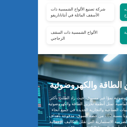
ه
شركة تصنيع الألواح الشمسية ذات
ج
الأسقف المائلة في أنتاناناريفو
ة
الألواح الشمسية ذات السقف
الزجاجي
الطاقة والكهروضوئية
ضوئية نموًا غير مسبوق، حيث زاد الطلب بأكثر
 الماضية. تمثل أنظمة تخزين الطاقة والكهروضوئية
ميع التركيبات الصناعية والتجارية الجديدة في جميع أنحاء
العالم. تقود أمريكا الشمالية وأوروبا بنسبة 62٪ من حصة السوق، مدفوعة بأهداف
ضريبية الاستثمارية التي تقلل التكاليف الإجمالية