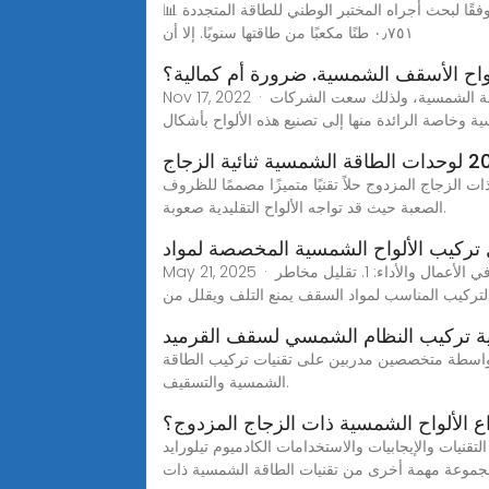
📊 الأداء في العالم الحقيقي: وفقًا لبحث أجراه المختبر الوطني للطاقة المتجددة (NREL) عام ٢٠٢٤ على ما يقارب ٨ جيجاواط من منشآت الطاقة الشمسية، تفقد معظم الألواح حوالي
٠٫٧٥١ طنًا مكعبًا من طاقتها سنويًا. إلا أن
Nov 17, 2022 · تعاني بعض المنشآت والواقعة منها ضمن المدن خاصة من مشكلتي المساحة والمظهر الخارجي عند الرغبة بتركيب منظومات الطاقة الشمسية، ولذلك سعت الشركات
ة وخاصة الرائدة منها إلى تصنيع هذه الألواح بأشكال
 الزجاج المزدوج حلاً تقنيًا متميزًا مصممًا للظروف
الصعبة حيث قد تواجه الألواح التقليدية صعوبة.
تركيب الألواح الشمسية المخصصة لمواد
May 21, 2025 · فوائد أنظمة التركيب المخصصة توفر حلول تركيب الطاقة الشمسية المخصصة أكثر من مجرد التوافق - فهي توفر أيضاً مزايا في الأعمال والأداء: 1. تقليل مخاطر
لتركيب المناسب لمواد السقف يمنع التلف ويقلل من
بواسطة متخصصين مدربين على تقنيات تركيب الطاقة
الشمسية والتسقيف.
ع الألواح الشمسية ذات الزجاج المزدوج؟
ادميوم تيلورايد (CdTe)، والنحاس الإنديوم-جاليوم سيلينيد (CIGS) ، والنحاس الإنديوم سيلينيد (CIS) تشكل
موعة مهمة أخرى من تقنيات الطاقة الشمسية ذات