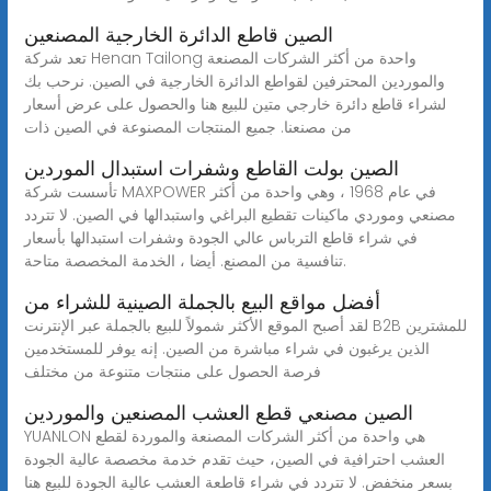
الصين قاطع الدائرة الخارجية المصنعين
تعد شركة Henan Tailong واحدة من أكثر الشركات المصنعة
والموردين المحترفين لقواطع الدائرة الخارجية في الصين. نرحب بك
لشراء قاطع دائرة خارجي متين للبيع هنا والحصول على عرض أسعار
من مصنعنا. جميع المنتجات المصنوعة في الصين ذات
الصين بولت القاطع وشفرات استبدال الموردين
تأسست شركة MAXPOWER في عام 1968 ، وهي واحدة من أكثر
مصنعي وموردي ماكينات تقطيع البراغي واستبدالها في الصين. لا تتردد
في شراء قاطع الترباس عالي الجودة وشفرات استبدالها بأسعار
تنافسية من المصنع. أيضا ، الخدمة المخصصة متاحة.
أفضل مواقع البيع بالجملة الصينية للشراء من
لقد أصبح الموقع الأكثر شمولاً للبيع بالجملة عبر الإنترنت B2B للمشترين
الذين يرغبون في شراء مباشرة من الصين. إنه يوفر للمستخدمين
فرصة الحصول على منتجات متنوعة من مختلف
الصين مصنعي قطع العشب المصنعين والموردين
YUANLON هي واحدة من أكثر الشركات المصنعة والموردة لقطع
العشب احترافية في الصين، حيث تقدم خدمة مخصصة عالية الجودة
بسعر منخفض. لا تتردد في شراء قاطعة العشب عالية الجودة للبيع هنا