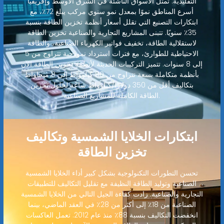
التقليدية. تمثل الأسواق الناشئة في الشرق الأوسط وإفريقيا
أسرع المناطق نموًا بمعدل نمو سنوي مركب يبلغ 72٪، مع
ابتكارات التصنيع التي تقلل أسعار أنظمة تخزين الطاقة بنسبة
35٪ سنويًا. تتبنى المشاريع التجارية والصناعية تخزين الطاقة
لاستقلالية الطاقة، تخفيف فواتير الكهرباء الصناعية، والطاقة
الاحتياطية للطوارئ، مع فترات استرداد نموذجية تتراوح من 5
إلى 8 سنوات. تتميز التركيبات الحديثة لأنظمة تخزين الطاقة الآن
بأنظمة متكاملة بسعة تتراوح من 80 كيلوواط إلى 8 ميجاواط
بتكاليف أقل من 350 دولارًا/كيلوواط ساعة لحلول تخزين
الطاقة الكاملة للمشاريع الصناعية.
ابتكارات الخلايا الشمسية وتكاليف
تخزين الطاقة
تحسن التطورات التكنولوجية بشكل كبير أداء الخلايا الشمسية
الصناعية وتوليد الطاقة النظيفة مع تقليل التكاليف للتطبيقات
التجارية والصناعية. زادت كفاءة الجيل التالي من الخلايا الشمسية
الصناعية من 18٪ إلى أكثر من 28٪ في العقد الماضي، بينما
انخفضت التكاليف بنسبة 88٪ منذ عام 2012. تعمل العاكسات