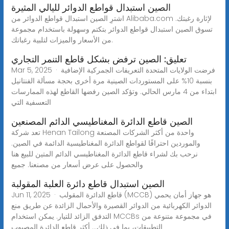
الصين استبدال قواطع الدوائر لليالي المثيرة
اشترِ الصين استبدال قواطع الدوائر من Alibaba.com لإثارة رغبتك.
تسوق الصين استبدال قواطع الدوائر بتكتم وسهولة باستخدام مجموعة
من الأسعار والميزات لتلبية رغباتك.
تعليق: الصين ترفض بشكل قاطع التنمر التجاري
Mar 5, 2025 · فرضت الولايات المتحدة التعريفات الجمركية الإضافية
بنسبة 10% على المستوردات الصينية مرة أخرى بحجة مسألة الفنتانيل
ابتداء من 4 مارس الحالي. وتؤكد الصين رفضها القاطع لهذه الممارسات
التعسفية التي
الصين قاطع الدائرة المغناطيسي الدائم المصنعين
تعد شركة Henan Tailong واحدة من أكثر الشركات المصنعة
والموردين احترافًا لقواطع الدائرة المغناطيسية الدائمة في الصين.
نرحب بك لشراء قاطع الدائرة المغناطيسي الدائم المتين للبيع هنا
والحصول على عرض أسعار من مصنعنا. جميع
الصين استبدال قاطع دائرة العلبة المقولبة
Jun 11, 2025 · قاطع الدائرة المقولب (MCCB) هو جهاز أمان يحمي
الدوائر الكهربائية من الدوائر القصيرة والأحمال الزائدة عن طريق منع
التدفق الزائد للتيار. يمكن استخدام MCCBs في مجموعة متنوعة من
التطبيقات، بما في ذلك... أكثر قاطع الدائرة المصبوب