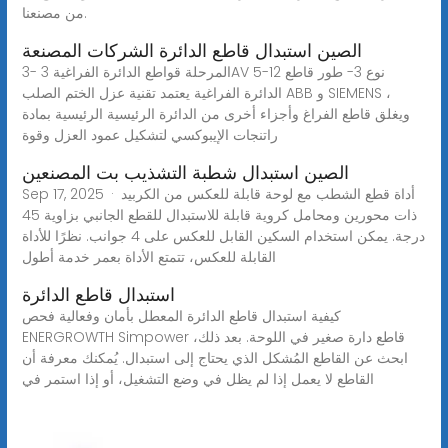
من مصنعنا.
الصين استبدال قاطع الدائرة الشركات المصنعة
3- المرحلة قواطع الدائرة الفراغية 3AV 5-12 نوع 3- طور قاطع
الدائرة الفراغية يعتمد تقنية عزل الختم الصلب ABB و SIEMENS ،
ويغلق قاطع الفراغ وأجزاء أخرى من الدائرة الرئيسية الرئيسية بمادة
راتنجات الإيبوكسي لتشكيل عمود العزل وقوة
الصين استبدال شطبة التشذيب بت المصنعين
Sep 17, 2025 · أداة قطع الشطب مع لوحة قابلة للعكس من الكربيد
ذات محورين ومحامل كروية قابلة للاستبدال للقطع الجانبي بزاوية 45
درجة. يمكن استخدام السكين القابل للعكس على 4 جوانب. نظرًا للأداة
القابلة للعكس، تتمتع الأداة بعمر خدمة أطول
استبدال قاطع الدائرة
كيفية استبدال قاطع الدائرة المعطل بأمان وفعالية فحص
ENERGROWTH Simpower قاطع دارة صغير في اللوحة. بعد ذلك،
ابحث عن القاطع المُشكل الذي يحتاج إلى استبدال. يُمكنك معرفة أن
القاطع لا يعمل إذا لم يظل في وضع التشغيل، أو إذا استمر في