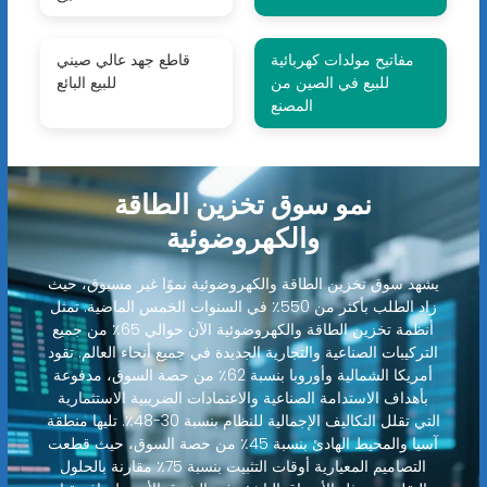
مفاتيح مولدات كهربائية
قاطع جهد عالي صيني
للبيع في الصين من
للبيع البائع
المصنع
نمو سوق تخزين الطاقة
والكهروضوئية
يشهد سوق تخزين الطاقة والكهروضوئية نموًا غير مسبوق، حيث
زاد الطلب بأكثر من 550٪ في السنوات الخمس الماضية. تمثل
أنظمة تخزين الطاقة والكهروضوئية الآن حوالي 65٪ من جميع
التركيبات الصناعية والتجارية الجديدة في جميع أنحاء العالم. تقود
أمريكا الشمالية وأوروبا بنسبة 62٪ من حصة السوق، مدفوعة
بأهداف الاستدامة الصناعية والاعتمادات الضريبية الاستثمارية
التي تقلل التكاليف الإجمالية للنظام بنسبة 30-48٪. تليها منطقة
آسيا والمحيط الهادئ بنسبة 45٪ من حصة السوق، حيث قطعت
التصاميم المعيارية أوقات التثبيت بنسبة 75٪ مقارنة بالحلول