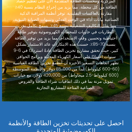
المركزية ومحسنات الطاقة المتقدمة الآن على تعظيم حصاد
الطاقة من كل محطة، مما يزيد من إخراج النظام بنسبة 40٪
مقارنة بالعاكسات التقليدية. توفر أنظمة المراقبة الذكية
الصناعية بيانات أداء في الوقت الفعلي وتنبيهات الصيانة التنبؤية،
مما يقلل التكاليف التشغيلية بنسبة 45٪. يسمح تكامل تخزين
البطاريات في حاويات للمحطات الكهروضوئية بتوفير طاقة
احتياطية وتحسين وقت الاستخدام، مما يزيد من توفير الطاقة
بنسبة 70-85٪. حسنت هذه الابتكارات عائد الاستثمار بشكل
كبير، حيث تحقق مشاريع تخزين الطاقة عادةً استردادًا في 6-9
سنوات اعتمادًا على أسعار الكهرباء المحلية وبرامج الحوافز.
تظهر اتجاهات التسعير الأخيرة أن أنظمة تخزين الطاقة القياسية
(60-600 كيلوواط) تبدأ من 85،000 دولار والأنظمة المتوسطة
(600 كيلوواط-2.5 ميجاواط) من 420،000 دولار، مع خيارات
تمويل مرنة بما في ذلك اتفاقيات شراء الطاقة والقروض
الصناعية المتاحة للمشاريع التجارية.
احصل على تحديثات تخزين الطاقة والأنظمة
الكهروضوئية المتجددة