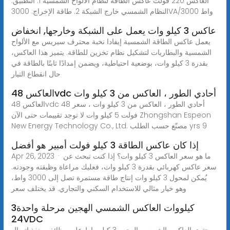
العاكس 220 فولت عاكس الطاقة لنظام الألواح الشمسية 1. التطبيق:
النظام الشمسي خارج الشبكة 2. طاقة الإخراج: 3000VA/3000 واط
عاكس 3 كيلو وات يعمل على الشبكة وخارجها, انخفاض
يعمل عاكس الطاقة الشمسية إيفادا نخبة محترف سيريس مع الألواح
الشمسية والبطاريات لتشكيل نظام تخزين للطاقة. يتميز هذا العاكس،
بقدرة 3 كيلو وات، بوضعية احتياطية، ويضمن إمدادًا ثابتًا بالطاقة في
حال انقطاع التيار
العاكس 48vdc أحادي الطور ، العاكس من 3 كيلو وات
العاكس 48vdc أحادي الطور ، العاكس من 3 كيلو وات ، سعر 48
فولت 5 كيلو وات لا توجد تقييمات حتى الآن Zhongshan Espeon
New Energy Technology Co., Ltd. مصنّع حسب الطلب yrs 9
إذا كان عاكس الطاقة 3 كيلو فولت أمبير هو أفضل
Apr 26, 2023 · ما هو سعر العاكس 3 كيلو وات؟ إذا كنت تبحث عن
سعر عاكس كهربائي بقدرة 3 كيلو وات، فعليك مراعاة وظيفته وجودته.
يُمكن لمحول 3 كيلو وات إنتاج طاقة مستمرة تصل إلى 3000 واط،
وهو خيار مثالي للاستخدام السكني والتجاري. قد يختلف سعر
3كيلووات العاكس الشمسي الهجين مرحلة واحدة
24VDC
يحتوي العاكس الشمسي الهجين 3 كيلو واط على وظائف منفذ اتصال