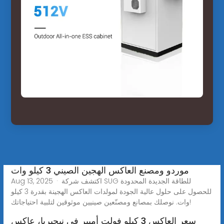
موردو ومصنع العاكس الهجين الصيني 3 كيلو وات
Aug 13, 2025 · اكتشف شركة SUG للطاقة الجديدة المحدودة
للحصول على حلول عالية الجودة لمولدات العاكس الهجينة بقدرة 3 كيلو
وات. نوصلك بمصانع ومصنّعين صينيين موثوقين لتلبية احتياجاتك!
سعر العاكس 3 كيلو فولت أمبير في نيجيريا، عاكس