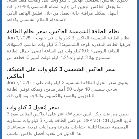
wifi و GPRS, مما يجعل العاكس الهجين في إدارة النظام الشمسي
أسهل. يمكنك مراقبة حالة العمل من خلال تطبيق الهاتف الذكي
لاستخدام النظام الشمسي بكفاءة
نظام الطاقة الشمسية العاكس، سعر نظام الطاقة
Jan 7, 2025 · نظام الطاقة الشمسية العاكس 3 كيلو وات في جنوب
أفريقيا الطاقة المقدرة للوحة الشمسية: 3.3 كيلو وات مناسب لاستهلاك
الطاقة اليومي:> 19.8 كيلو وات في الساعة أقصى أحمال الطاقة
المسموح بها: 3 كيلو وات/4.2 كيلو فولت أمبير 10 قطعة من
سعر العاكس الشمسي 3 كيلو وات على الشبكة،
العاكس
Jan 7, 2025 · يحتوي سعر محول الطاقة الشمسية 3 كيلو وات على
شاحن شمسي 48 فولت 60 أمبير مدمج، ويمكنه توفير الطاقة
للتلفزيون والضوء والكمبيوتر والثلاجة وما إلى ذلك.
سعر مُحول 3 كيلو وات
اعثر على العاكس المثالي بقوة 3 kW ضمن ميزانيتك ولكن ليس جميع
عواكس الطاقة بقدرة 3 كيلو وات متساوية. GRANDTECH لديها الحلول
المصممة خصيصًا لتلبية احتياجات متنوعة وميزانيات فردية. سيساعدك
هذا الدليل في تحديد أفضل عاكس مناسب