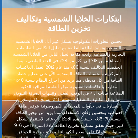
ابتكارات الخلايا الشمسية وتكاليف
تخزين الطاقة
تحسن التطورات التكنولوجية بشكل كبير أداء الخلايا الشمسية
الصناعية وتوليد الطاقة النظيفة مع تقليل التكاليف للتطبيقات
التجارية والصناعية. زادت كفاءة الجيل التالي من الخلايا الشمسية
الصناعية من 18٪ إلى أكثر من 28٪ في العقد الماضي، بينما
انخفضت التكاليف بنسبة 88٪ منذ عام 2012. تعمل العاكسات
المركزية ومحسنات الطاقة المتقدمة الآن على تعظيم حصاد
الطاقة من كل محطة، مما يزيد من إخراج النظام بنسبة 40٪
مقارنة بالعاكسات التقليدية. توفر أنظمة المراقبة الذكية
الصناعية بيانات أداء في الوقت الفعلي وتنبيهات الصيانة التنبؤية،
مما يقلل التكاليف التشغيلية بنسبة 45٪. يسمح تكامل تخزين
البطاريات في حاويات للمحطات الكهروضوئية بتوفير طاقة
احتياطية وتحسين وقت الاستخدام، مما يزيد من توفير الطاقة
بنسبة 70-85٪. حسنت هذه الابتكارات عائد الاستثمار بشكل
كبير، حيث تحقق مشاريع تخزين الطاقة عادةً استردادًا في 6-9
سنوات اعتمادًا على أسعار الكهرباء المحلية وبرامج الحوافز.