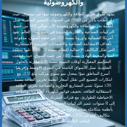
والكهروضوئية
يشهد سوق تخزين الطاقة والكهروضوئية نموًا غير مسبوق، حيث
زاد الطلب بأكثر من 550٪ في السنوات الخمس الماضية. تمثل
أنظمة تخزين الطاقة والكهروضوئية الآن حوالي 65٪ من جميع
التركيبات الصناعية والتجارية الجديدة في جميع أنحاء العالم. تقود
أمريكا الشمالية وأوروبا بنسبة 62٪ من حصة السوق، مدفوعة
بأهداف الاستدامة الصناعية والاعتمادات الضريبية الاستثمارية
التي تقلل التكاليف الإجمالية للنظام بنسبة 30-48٪. تليها منطقة
آسيا والمحيط الهادئ بنسبة 45٪ من حصة السوق، حيث قطعت
التصاميم المعيارية أوقات التثبيت بنسبة 75٪ مقارنة بالحلول
التقليدية. تمثل الأسواق الناشئة في الشرق الأوسط وإفريقيا
أسرع المناطق نموًا بمعدل نمو سنوي مركب يبلغ 72٪، مع
ابتكارات التصنيع التي تقلل أسعار أنظمة تخزين الطاقة بنسبة
35٪ سنويًا. تتبنى المشاريع التجارية والصناعية تخزين الطاقة
لاستقلالية الطاقة، تخفيف فواتير الكهرباء الصناعية، والطاقة
الاحتياطية للطوارئ، مع فترات استرداد نموذجية تتراوح من 5
إلى 8 سنوات. تتميز التركيبات الحديثة لأنظمة تخزين الطاقة الآن
بأنظمة متكاملة بسعة تتراوح من 80 كيلوواط إلى 8 ميجاواط
بتكاليف أقل من 350 دولارًا/كيلوواط ساعة لحلول تخزين
الطاقة الكاملة للمشاريع الصناعية.