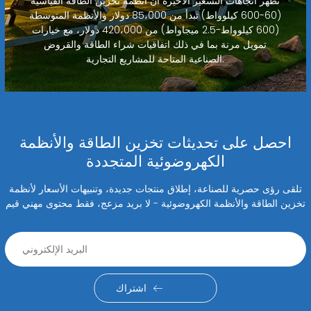
تظهر اتجاهات التسعير الأخيرة أن أنظمة تخزين الطاقة القياسية
(60-600 كيلوواط) تبدأ من 85،000 دولار والأنظمة المتوسطة
(600 كيلوواط-2.5 ميجاواط) من 420،000 دولار، مع خيارات
تمويل مرنة بما في ذلك اتفاقيات شراء الطاقة والقروض
الصناعية المتاحة للمشاريع التجارية.
احصل على تحديثات تخزين الطاقة والأنظمة
الكهروضوئية المتجددة
تلقى رؤى حصرية للصناعة، إطلاق منتجات جديدة، وتنبيهات الأسعار لأنظمة
تخزين الطاقة والأنظمة الكهروضوئية - لا بريد مزعج، فقط محتوى مهني قيم
اشتراك