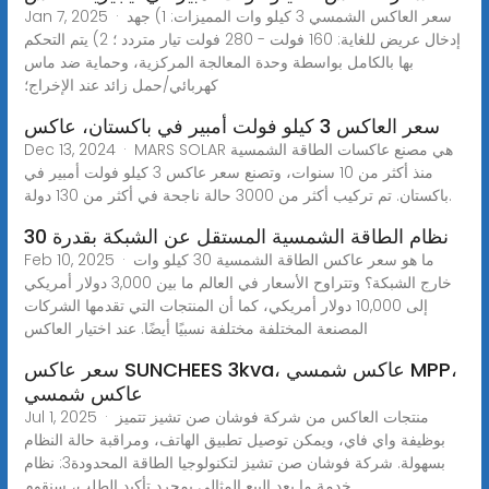
Jan 7, 2025 · سعر العاكس الشمسي 3 كيلو وات المميزات: 1) جهد
إدخال عريض للغاية: 160 فولت - 280 فولت تيار متردد ؛ 2) يتم التحكم
بها بالكامل بواسطة وحدة المعالجة المركزية، وحماية ضد ماس
كهربائي/حمل زائد عند الإخراج؛
سعر العاكس 3 كيلو فولت أمبير في باكستان، عاكس
Dec 13, 2024 · MARS SOLAR هي مصنع عاكسات الطاقة الشمسية
منذ أكثر من 10 سنوات، وتصنع سعر عاكس 3 كيلو فولت أمبير في
باكستان. تم تركيب أكثر من 3000 حالة ناجحة في أكثر من 130 دولة.
نظام الطاقة الشمسية المستقل عن الشبكة بقدرة 30
Feb 10, 2025 · ما هو سعر عاكس الطاقة الشمسية 30 كيلو وات
خارج الشبكة؟ وتتراوح الأسعار في العالم ما بين 3,000 دولار أمريكي
إلى 10,000 دولار أمريكي، كما أن المنتجات التي تقدمها الشركات
المصنعة المختلفة مختلفة نسبيًا أيضًا. عند اختيار العاكس
سعر عاكس SUNCHEES 3kva، عاكس شمسي MPP،
عاكس شمسي
Jul 1, 2025 · منتجات العاكس من شركة فوشان صن تشيز تتميز
بوظيفة واي فاي، ويمكن توصيل تطبيق الهاتف، ومراقبة حالة النظام
بسهولة. شركة فوشان صن تشيز لتكنولوجيا الطاقة المحدودة3: نظام
خدمة ما بعد البيع المثالي بمجرد تأكيد الطلب، سنقوم