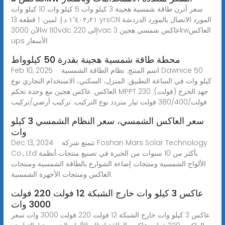
سعر أنرن طاقة شمسية هجينة 3 كيلو وات 5 كيلو وات 10 كيلو وات
١٬٤٠٢٫٢١ د.إ.‏ لمين: 1 قطعة 13 yrsCN المورد الاتصال بالمورد الدردشة
الآن 3000w 110vdc إلى 220vac عاكس شمسي هجين 3kwالعاكس
ups الأسعار
محطة طاقة شمسية هجينة بقدرة 50 كيلوواط
Feb 10, 2025 · اسم المنتج: نظام الطاقة الشمسية Dawnice 50
كيلو وات في الساعة التطبيق: المنزل، السكني، الاستخدام التجاري نوع
العاكس: عاكس هجين مع وحدة تحكم MPPT جهد الخرج (فولت): 230
فولت/380/400 فولت تيار متردد نوع التركيب: تركيب أرضي/تركيب
سعر العاكس الشمسي، سعر النظام الشمسي 3 كيلو
وات
Dec 13, 2024 · تتمتع شركة Foshan Mars Solar Technology
Co., Ltd بأكثر من 10 سنوات من الخبرة في تصنيع منتجات أنظمة
الألواح الشمسية ومنتجات إضاءة الشوارع بالطاقة الشمسية ومنتجات
العاكس ومنتجات الأجهزة الشمسية.
عاكس 3 كيلو وات خارج الشبكة 12 فولت 220 فولت
3000 وات
عاكس 3 كيلو وات خارج الشبكة 12 فولت 220 فولت 3000 وات سعر