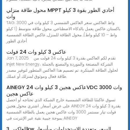
محول طاقة منزلي MPPT أحادي الطور بقوة 3 كيلو
وات
TAG: 3000 واط العاكس, سعر العاكس الشمسي 3 كيلو وات في
باكستان, عاكس يعمل بالذكاء الاصطناعي, محول طاقة متوسط (1 كيلو
واط – 10 كيلو واط), محول الطاقة للمنزل, عاكس الطاقة الشمسية
أحادي الطور
عاكس 3 كيلو وات 24 فولت
Jan 7, 2025 · نقدم لكم العاكس بقدرة 3 كيلو وات 24 فولت من
Injet New Energy، الشركة المصنعة والموردة والمصنع بالجملة
لحلول الطاقة المبتكرة. تم تصميم هذا العاكس المتطور لتوفير مصدر
طاقة فعال وموثوق لمنزلك أو عملك.
AINEGY عاكس هجين 3 كيلو وات 24VDC 3000 وات
عاكس هجين
تسوق عاكسًا للطاقة الشمسية خارج الشبكة الذي تحتاجه أو احصل
على عرض أسعار. اشتري محول هجين AINEGY بقدرة 3 كيلو وات 24
فولت تيار مستمر 3000 وات عاكس هجين يعمل بالطاقة الشمسية
بموجة جيبية نقية عبر الإنترنت في AINEGY
العاكس 3kw السعر متعددة الاستخدامات وبأسعار