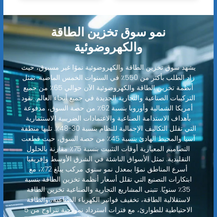
نمو سوق تخزين الطاقة
والكهروضوئية
يشهد سوق تخزين الطاقة والكهروضوئية نموًا غير مسبوق، حيث
زاد الطلب بأكثر من 550٪ في السنوات الخمس الماضية. تمثل
أنظمة تخزين الطاقة والكهروضوئية الآن حوالي 65٪ من جميع
التركيبات الصناعية والتجارية الجديدة في جميع أنحاء العالم. تقود
أمريكا الشمالية وأوروبا بنسبة 62٪ من حصة السوق، مدفوعة
بأهداف الاستدامة الصناعية والاعتمادات الضريبية الاستثمارية
التي تقلل التكاليف الإجمالية للنظام بنسبة 30-48٪. تليها منطقة
آسيا والمحيط الهادئ بنسبة 45٪ من حصة السوق، حيث قطعت
التصاميم المعيارية أوقات التثبيت بنسبة 75٪ مقارنة بالحلول
التقليدية. تمثل الأسواق الناشئة في الشرق الأوسط وإفريقيا
أسرع المناطق نموًا بمعدل نمو سنوي مركب يبلغ 72٪، مع
ابتكارات التصنيع التي تقلل أسعار أنظمة تخزين الطاقة بنسبة
35٪ سنويًا. تتبنى المشاريع التجارية والصناعية تخزين الطاقة
لاستقلالية الطاقة، تخفيف فواتير الكهرباء الصناعية، والطاقة
الاحتياطية للطوارئ، مع فترات استرداد نموذجية تتراوح من 5