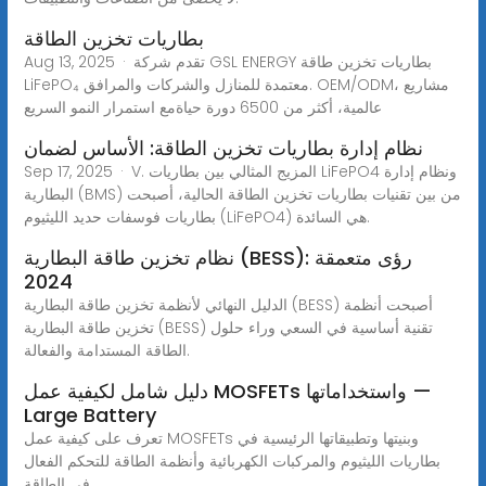
بطاريات تخزين الطاقة
Aug 13, 2025 · تقدم شركة GSL ENERGY بطاريات تخزين طاقة
LiFePO₄ معتمدة للمنازل والشركات والمرافق. OEM/ODM، مشاريع
عالمية، أكثر من 6500 دورة حياةمع استمرار النمو السريع
نظام إدارة بطاريات تخزين الطاقة: الأساس لضمان
Sep 17, 2025 · V. المزيج المثالي بين بطاريات LiFePO4 ونظام إدارة
البطارية (BMS) من بين تقنيات بطاريات تخزين الطاقة الحالية، أصبحت
بطاريات فوسفات حديد الليثيوم (LiFePO4) هي السائدة.
نظام تخزين طاقة البطارية (BESS): رؤى متعمقة
2024
الدليل النهائي لأنظمة تخزين طاقة البطارية (BESS) أصبحت أنظمة
تخزين طاقة البطارية (BESS) تقنية أساسية في السعي وراء حلول
الطاقة المستدامة والفعالة.
دليل شامل لكيفية عمل MOSFETs واستخداماتها —
Large Battery
تعرف على كيفية عمل MOSFETs وبنيتها وتطبيقاتها الرئيسية في
بطاريات الليثيوم والمركبات الكهربائية وأنظمة الطاقة للتحكم الفعال
في الطاقة.