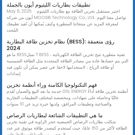
تطبيقات بطاريات الليثيوم أيون بالجملة
May 6, 2025 · اختبر مستقبل تخزين الطاقة مع بطاريات الليثيوم
أيون من شركة MOOSIB Technology Co., Ltd.. تواصل معنا اليوم
لمعرفة المزيد عن منتجاتنا المتطورة وكيف يُمكنها أن تُفيد تطبيقك
المُحدد.
نظام تخزين طاقة البطارية (BESS): رؤى متعمقة
2024
ما هو BESS؟ تمثل BESS تقنية متطورة تتيح تخزين الطاقة الكهربائية ،
التي يتم حصادها عادة من مصادر الطاقة المتجددة مثل الطاقة الشمسية
أو طاقة الرياح ، لاستخدامها لاحقا. في عصر يمكن أن تكون فيه
إمدادات
فهم التكنولوجيا الكامنة وراء أنظمة تخزين
خدمة ما بعد البيع والضمان تُقدم GSL ENERGY أنظمة تخزين طاقة أداءً
عاليًا وحاصلة على شهادات، ومخصصة لمختلف التطبيقات التجارية
والصناعية وتطبيقات المرافق، ولديها خبرة تزيد عن 10 سنوات.
ما هي التطبيقات الشائعة لبطاريات الرصاص
شكلت بطاريات الرصاص الحمضية حجر الزاوية في تقنية تخزين
الطاقة لأكثر من 150 عامًا، حيث تُستخدم كمصدر طاقة موثوق عبر عدد
لا يحصى من الصناعات والتطبيقات.