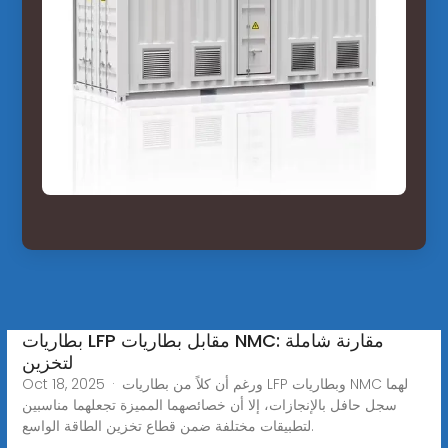
بطاريات LFP مقابل بطاريات NMC: مقارنة شاملة
لتخزين
Oct 18, 2025 · ورغم أن كلاً من بطاريات LFP وبطاريات NMC لهما
سجل حافل بالإنجازات، إلا أن خصائصهما المميزة تجعلهما مناسبين
لتطبيقات مختلفة ضمن قطاع تخزين الطاقة الواسع.