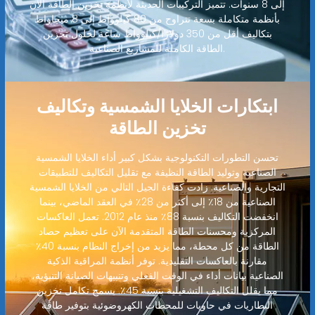
إلى 8 سنوات. تتميز التركيبات الحديثة لأنظمة تخزين الطاقة الآن
بأنظمة متكاملة بسعة تتراوح من 80 كيلوواط إلى 8 ميجاواط
بتكاليف أقل من 350 دولارًا/كيلوواط ساعة لحلول تخزين
الطاقة الكاملة للمشاريع الصناعية.
ابتكارات الخلايا الشمسية وتكاليف
تخزين الطاقة
تحسن التطورات التكنولوجية بشكل كبير أداء الخلايا الشمسية
الصناعية وتوليد الطاقة النظيفة مع تقليل التكاليف للتطبيقات
التجارية والصناعية. زادت كفاءة الجيل التالي من الخلايا الشمسية
الصناعية من 18٪ إلى أكثر من 28٪ في العقد الماضي، بينما
انخفضت التكاليف بنسبة 88٪ منذ عام 2012. تعمل العاكسات
المركزية ومحسنات الطاقة المتقدمة الآن على تعظيم حصاد
الطاقة من كل محطة، مما يزيد من إخراج النظام بنسبة 40٪
مقارنة بالعاكسات التقليدية. توفر أنظمة المراقبة الذكية
الصناعية بيانات أداء في الوقت الفعلي وتنبيهات الصيانة التنبؤية،
مما يقلل التكاليف التشغيلية بنسبة 45٪. يسمح تكامل تخزين
البطاريات في حاويات للمحطات الكهروضوئية بتوفير طاقة