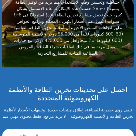
احتياطية وتحسين وقت الاستخدام، مما يزيد من توفير الطاقة
بنسبة 70-85٪. حسنت هذه الابتكارات عائد الاستثمار بشكل
كبير، حيث تحقق مشاريع تخزين الطاقة عادةً استردادًا في 6-9
سنوات اعتمادًا على أسعار الكهرباء المحلية وبرامج الحوافز.
تظهر اتجاهات التسعير الأخيرة أن أنظمة تخزين الطاقة القياسية
(60-600 كيلوواط) تبدأ من 85،000 دولار والأنظمة المتوسطة
(600 كيلوواط-2.5 ميجاواط) من 420،000 دولار، مع خيارات
تمويل مرنة بما في ذلك اتفاقيات شراء الطاقة والقروض
الصناعية المتاحة للمشاريع التجارية.
احصل على تحديثات تخزين الطاقة والأنظمة
الكهروضوئية المتجددة
تلقى رؤى حصرية للصناعة، إطلاق منتجات جديدة، وتنبيهات الأسعار لأنظمة
تخزين الطاقة والأنظمة الكهروضوئية - لا بريد مزعج، فقط محتوى مهني قيم