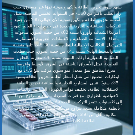
يشهد سوق تخزين الطاقة والكهروضوئية نموًا غير مسبوق، حيث
زاد الطلب بأكثر من 550٪ في السنوات الخمس الماضية. تمثل
أنظمة تخزين الطاقة والكهروضوئية الآن حوالي 65٪ من جميع
التركيبات الصناعية والتجارية الجديدة في جميع أنحاء العالم. تقود
أمريكا الشمالية وأوروبا بنسبة 62٪ من حصة السوق، مدفوعة
بأهداف الاستدامة الصناعية والاعتمادات الضريبية الاستثمارية
التي تقلل التكاليف الإجمالية للنظام بنسبة 30-48٪. تليها منطقة
آسيا والمحيط الهادئ بنسبة 45٪ من حصة السوق، حيث قطعت
التصاميم المعيارية أوقات التثبيت بنسبة 75٪ مقارنة بالحلول
التقليدية. تمثل الأسواق الناشئة في الشرق الأوسط وإفريقيا
أسرع المناطق نموًا بمعدل نمو سنوي مركب يبلغ 72٪، مع
ابتكارات التصنيع التي تقلل أسعار أنظمة تخزين الطاقة بنسبة
35٪ سنويًا. تتبنى المشاريع التجارية والصناعية تخزين الطاقة
لاستقلالية الطاقة، تخفيف فواتير الكهرباء الصناعية، والطاقة
الاحتياطية للطوارئ، مع فترات استرداد نموذجية تتراوح من 5
إلى 8 سنوات. تتميز التركيبات الحديثة لأنظمة تخزين الطاقة الآن
بأنظمة متكاملة بسعة تتراوح من 80 كيلوواط إلى 8 ميجاواط
بتكاليف أقل من 350 دولارًا/كيلوواط ساعة لحلول تخزين
الطاقة الكاملة للمشاريع الصناعية.