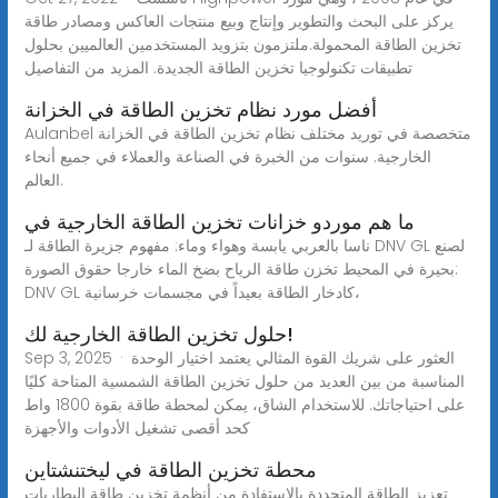
يركز على البحث والتطوير وإنتاج وبيع منتجات العاكس ومصادر طاقة
تخزين الطاقة المحمولة.ملتزمون بتزويد المستخدمين العالميين بحلول
تطبيقات تكنولوجيا تخزين الطاقة الجديدة. المزيد من التفاصيل
أفضل مورد نظام تخزين الطاقة في الخزانة
Aulanbel متخصصة في توريد مختلف نظام تخزين الطاقة في الخزانة
الخارجية. سنوات من الخبرة في الصناعة والعملاء في جميع أنحاء
العالم.
ما هم موردو خزانات تخزين الطاقة الخارجية في
ناسا بالعربي يابسة وهواء وماء: مفهوم جزيرة الطاقة لـ DNV GL لصنع
بحيرة في المحيط تخزن طاقة الرياح بضخ الماء خارجا حقوق الصورة:
DNV GL كادخار ﺍﻟﻄﺎﻗﺔ ﺑﻌﻴﺪﺍً ﻓﻲ ﻣﺠﺴﻤﺎﺕ ﺧﺮﺳﺎﻧﻴﺔ،
حلول تخزين الطاقة الخارجية لك!
Sep 3, 2025 · العثور على شريك القوة المثالي يعتمد اختيار الوحدة
المناسبة من بين العديد من حلول تخزين الطاقة الشمسية المتاحة كليًا
على احتياجاتك. للاستخدام الشاق، يمكن لمحطة طاقة بقوة 1800 واط
كحد أقصى تشغيل الأدوات والأجهزة
محطة تخزين الطاقة في ليختنشتاين
تعزيز الطاقة المتجددة بالاستفادة من أنظمة تخزين طاقة البطاريات