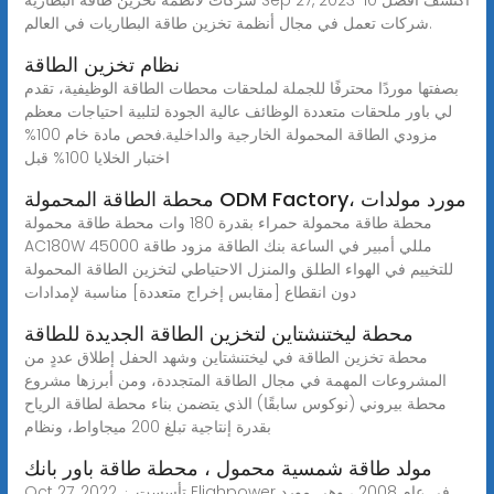
شركات تعمل في مجال أنظمة تخزين طاقة البطاريات في العالم.
نظام تخزين الطاقة
بصفتها موردًا محترفًا للجملة لملحقات محطات الطاقة الوظيفية، تقدم
لي باور ملحقات متعددة الوظائف عالية الجودة لتلبية احتياجات معظم
مزودي الطاقة المحمولة الخارجية والداخلية.فحص مادة خام 100%
اختبار الخلايا 100% قبل
محطة الطاقة المحمولة ODM Factory، مورد مولدات
محطة طاقة محمولة حمراء بقدرة 180 وات محطة طاقة محمولة
AC180W 45000 مللي أمبير في الساعة بنك الطاقة مزود طاقة
للتخييم في الهواء الطلق والمنزل الاحتياطي لتخزين الطاقة المحمولة
دون انقطاع [مقابس إخراج متعددة] مناسبة لإمدادات
محطة ليختنشتاين لتخزين الطاقة الجديدة للطاقة
محطة تخزين الطاقة في ليختنشتاين وشهد الحفل إطلاق عددٍ من
المشروعات المهمة في مجال الطاقة المتجددة، ومن أبرزها مشروع
محطة بيروني (نوكوس سابقًا) الذي يتضمن بناء محطة لطاقة الرياح
بقدرة إنتاجية تبلغ 200 ميجاواط، ونظام
مولد طاقة شمسية محمول ، محطة طاقة باور بانك
Oct 27, 2022 · تأسست Flighpower في عام 2008 ، وهي مورد