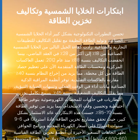
ابتكارات الخلايا الشمسية وتكاليف
تخزين الطاقة
تحسن التطورات التكنولوجية بشكل كبير أداء الخلايا الشمسية
الصناعية وتوليد الطاقة النظيفة مع تقليل التكاليف للتطبيقات
التجارية والصناعية. زادت كفاءة الجيل التالي من الخلايا الشمسية
الصناعية من 18٪ إلى أكثر من 28٪ في العقد الماضي، بينما
انخفضت التكاليف بنسبة 88٪ منذ عام 2012. تعمل العاكسات
المركزية ومحسنات الطاقة المتقدمة الآن على تعظيم حصاد
الطاقة من كل محطة، مما يزيد من إخراج النظام بنسبة 40٪
مقارنة بالعاكسات التقليدية. توفر أنظمة المراقبة الذكية
الصناعية بيانات أداء في الوقت الفعلي وتنبيهات الصيانة التنبؤية،
مما يقلل التكاليف التشغيلية بنسبة 45٪. يسمح تكامل تخزين
البطاريات في حاويات للمحطات الكهروضوئية بتوفير طاقة
احتياطية وتحسين وقت الاستخدام، مما يزيد من توفير الطاقة
بنسبة 70-85٪. حسنت هذه الابتكارات عائد الاستثمار بشكل
كبير، حيث تحقق مشاريع تخزين الطاقة عادةً استردادًا في 6-9
سنوات اعتمادًا على أسعار الكهرباء المحلية وبرامج الحوافز.
تظهر اتجاهات التسعير الأخيرة أن أنظمة تخزين الطاقة القياسية
(60-600 كيلوواط) تبدأ من 85،000 دولار والأنظمة المتوسطة