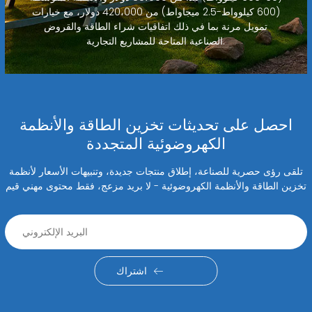
(600 كيلوواط-2.5 ميجاواط) من 420،000 دولار، مع خيارات
تمويل مرنة بما في ذلك اتفاقيات شراء الطاقة والقروض
الصناعية المتاحة للمشاريع التجارية.
احصل على تحديثات تخزين الطاقة والأنظمة
الكهروضوئية المتجددة
تلقى رؤى حصرية للصناعة، إطلاق منتجات جديدة، وتنبيهات الأسعار لأنظمة
تخزين الطاقة والأنظمة الكهروضوئية - لا بريد مزعج، فقط محتوى مهني قيم
اشتراك