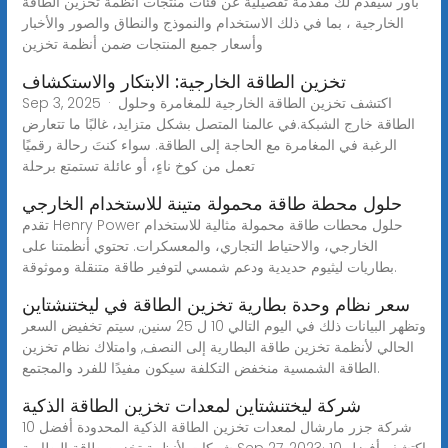
باور سيقدم لك مقدمة تفصيلية عن فئات منتجات أنظمة تخزين الطاقة
الخارجية ، بما في ذلك الاستخدام والنموذج والنطاق والصور والأخبار
وأسعار جميع المنتجات ضمن أنظمة تخزين
تخزين الطاقة الخارجية: الابتكار والاستكشاف
Sep 3, 2025 · اكتشف تخزين الطاقة الخارجية للمغامرة وحلول
الطاقة خارج الشبكة.في عالمنا المتصل بشكل متزايد، غالبًا ما تتعارض
الرغبة في المغامرة مع الحاجة إلى الطاقة. سواء كنتَ رحالة رقميًا
تعمل من كوخ ناءٍ، أو عائلة تستمتع برحلة
حلول محطة طاقة محمولة متينة للاستخدام الخارجي
تقدم Henry Power حلول محطات طاقة محمولة مثالية للاستخدام
الخارجي، والاحتياط التجاري، والمعسكرات. تحتوي أنظمتنا على
بطاريات ليثيوم حديدية ودعم شمسي لتوفير طاقة متنقلة وموثوقة.
سعر نظام وحدة بطارية تخزين الطاقة في ليختنشتاين
وتظهر البيانات ذلك في اليوم التالي 10 ل 25 سنين, سيتم تخفيض السعر
الحالي لأنظمة تخزين طاقة البطارية إلى النصف, وامتلاك نظام تخزين
الطاقة الشمسية منخفض التكلفة سيكون مفيدًا للفرد والمجتمع.
شركة ليختنشتاين لمعدات تخزين الطاقة الذكية
شركة جزر مارشال لمعدات تخزين الطاقة الذكية المحدودة أفضل 10
شركات لأنظمة تخزين طاقة البطارية Sep 27, 2023· اكتشف أفضل 10