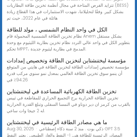
تتزايد الفرص المتاحة في مجال أنظمة تخزين طاقة البطاريات (BESS)
بشكل كبير. وفقًا لتحليلاتنا، شهدت الاستثمارات في هذا القطاع زيادة
هائلة في عام 2022، حيث تم
الكل في واحد النظام الشمسي ، مولد للطاقة
نظام تخزين الطاقة الشمسية المحمولة قام Anern بشكل مستقل
بتطوير الكل في واحد عالي التردد نظام تخزين بطارية الليثيوم مع وحدة
تحكم MPPT، المدمج في بطارية ليثيوم جديدة.
مؤسسة ليختنشتاين لتخزين الطاقة وتخصيص إمدادات
مؤسسة تخصيص إمدادات الطاقة لتخزين الطاقة في هايتي من المتوقع
أن ينمو سوق تخزين الطاقة العالمي بمعدل نمو سنوي مركب قدره
94.26٪ في
تخزين الطاقة الكهربائية المساعدة في ليختنشتاين
تخزين الطاقة الحرارية برج التجميع الحراري للمقاطعة في ثييس
بالقرب من كرمز ان دير دوناو في النمسا السفلى وتبلغ القدرة الحرارية
له 2 جيجا وات ساعي.
ما هي مصادر الطاقة الرئيسية في ليختنشتاين
Aug 30, 2025 · ذكي بوت . منذ 2 سنة ذكاء إصطناعي GPT 3.5
المصادر الرئيسية للطاقة هي: 1- النفط والغاز الطبيعي : يعتبر النفط