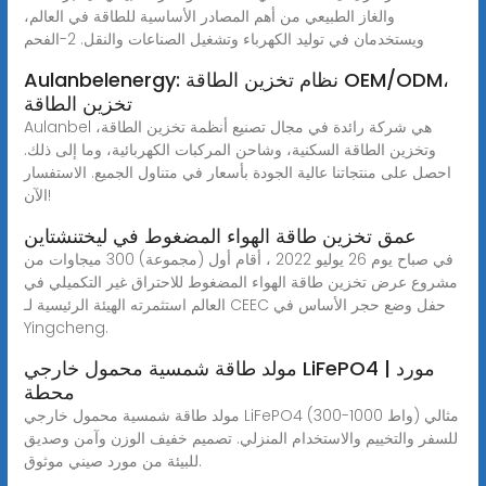
والغاز الطبيعي من أهم المصادر الأساسية للطاقة في العالم،
ويستخدمان في توليد الكهرباء وتشغيل الصناعات والنقل. 2-الفحم
Aulanbelenergy: نظام تخزين الطاقة OEM/ODM،
تخزين الطاقة
Aulanbel هي شركة رائدة في مجال تصنيع أنظمة تخزين الطاقة،
وتخزين الطاقة السكنية، وشاحن المركبات الكهربائية، وما إلى ذلك.
احصل على منتجاتنا عالية الجودة بأسعار في متناول الجميع. الاستفسار
الآن!
عمق تخزين طاقة الهواء المضغوط في ليختنشتاين
في صباح يوم 26 يوليو 2022 ، أقام أول (مجموعة) 300 ميجاوات من
مشروع عرض تخزين طاقة الهواء المضغوط للاحتراق غير التكميلي في
العالم استثمرته الهيئة الرئيسية لـ CEEC حفل وضع حجر الأساس في
Yingcheng.
مولد طاقة شمسية محمول خارجي LiFePO4 | مورد
محطة
مولد طاقة شمسية محمول خارجي LiFePO4 (300-1000 واط) مثالي
للسفر والتخييم والاستخدام المنزلي. تصميم خفيف الوزن وآمن وصديق
للبيئة من مورد صيني موثوق.