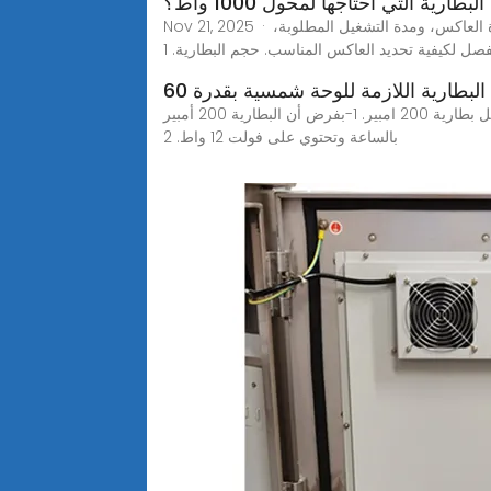
طارية التي أحتاجها لمحول 1000 واط؟
Nov 21, 2025 · حساب حجم البطارية لمحول طاقة بقوة 1000 واط عند اختيار بطارية لدعم 1000 واط العاكس يجب مراعاة عدة عوامل، منها قوة العاكس، ومدة التشغيل المطلوبة،
ل لكيفية تحديد العاكس المناسب. حجم البطارية. 1
لبطارية اللازمة للوحة شمسية بقدرة 60
ما هو حجم لوحة البطارية التي يجب أن أستخدمها بقدرة 50000 واط؟ ونشرح لكم بالتفصيل عدد الالواح الشمسية المطلوبة لتشغيل بطارية 200 امبير. 1-بفرض أن البطارية 200 أمبير
بالساعة وتحتوي على فولت 12 واط. 2