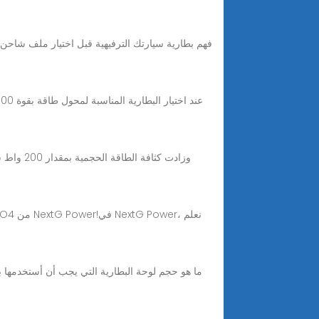
فهم بطارية سيارتك الترفيهية قبل اختيار ملف شاحن ال