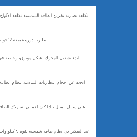
Feb 29, 2024 · ما هو حجم البطارية الموصى بها لمحرك الصيد بقوة 55 رطلاً؟ A بطارية دورة عميقة 12 فولت على الأقل 100 أمبير-ساعة (آه) يوصى بالسعة.