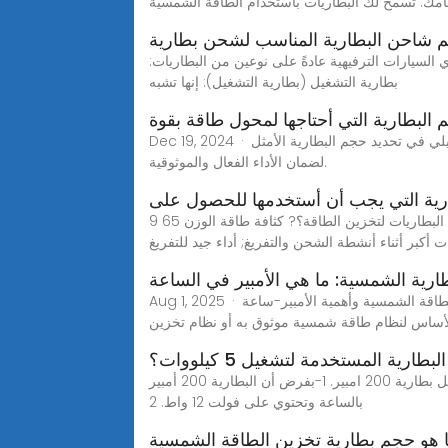
ظامك. تسمح لك البطاريات باستخدام الطاقة الشمسية
 شاحن البطارية المناسب لشحن بطارية
 السيارات الترفيهية عادةً على نوعين من البطاريات:
بطارية التشغيل (بطارية التشغيل): إنها تشبه
 البطارية التي أحتاجها لمحول طاقة بقوة
Dec 19, 2024 · عند اختيار البطارية المناسبة لمحول طاقة بقوة 2000 واط، فإن فهم متطلبات الطاقة أمر بالغ الأهمية. سيساعدك هذا الدليل التفصيلي في تحديد حجم البطارية الأمثل
لضمان الأداء الفعال والموثوقية.
ارية التي يجب أن أستخدمها للحصول على
9 أنواع البطاريات – ما هي أفضل البطاريات لتخزين الطاقة؟? كثافة طاقة الوزن 65Wh/kg, وزادت كثافة الطاقة الحجمية بمقدار 200 واط ساعة/لتر. كثافة طاقة عالية, قادرة على
ت أكبر أثناء أنشطة الشحن والتفريغ; أداء جيد للتفريغ
Aug 1, 2025 · تعرّف على سعة بطاريات الطاقة الشمسية وأهمية الأمبير-ساعة (Ah) لنظامك الشمسي. حسّن أداء بطاريات LiFePO4 من NextG Power!في NextG Power، نعلم
ر الأساس لنظام طاقة شمسية موثوق به أو نظام تخزين
طارية المستخدمة لتشغيل 5 كيلووات؟
ما هو حجم لوحة البطارية التي يجب أن أستخدمها بقدرة 50000 واط؟ ونشرح لكم بالتفصيل عدد الالواح الشمسية المطلوبة لتشغيل بطارية 200 امبير. 1-بفرض أن البطارية 200 أمبير
بالساعة وتحتوي على فولت 12 واط. 2
 هو حجم بطارية تخزين الطاقة الشمسية