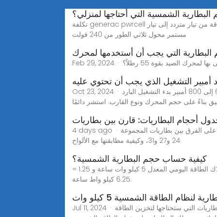
البطارية الشمسية التي أحتاجها لمنزلي؟
تكلفة generac pwrcell تكلفة بطارية تخزين الطاقة الشمسية تكلفة الألواح الشمسية مع تخزين البطارية محول من طور واحد إلى ثلاث مراحل محول الطاقة من تيار متردد إلى تيار
مستمر محول ثلاثي الطور من 240 فولت
 البطارية التي يجب أن أستخدمها لمحرك
 أمبير التشغيل الذي يجب أن تحتوي عليه
Oct 23, 2024 · يجب أن تحتوي البطارية البحرية عادةً على حد أدنى من 600 إلى 800 أمبير بدء التشغيل البارد (CCA) لبدء تشغيل المحرك بشكل موثوق، وخاصة في المناخات
يق بناءً على حجم المحرك ونوع القارب. استشر دائمًا
ول أحجام البطاريات: قارن بين بطاريات
4 days ago · ابحث عن أحجام البطاريات المناسبة لنظام الطاقة الشمسية أو المركبة الترفيهية أو البحرية لديك من خلال جدولنا الشامل. تعرّف على الفرق بين بطاريات المجموعة
24 و27 و31، وكيفية مطابقتها مع الألواح
كيفية حساب حجم البطارية الشمسية؟
على سبيل المثال ، إذا كان إجمالي استهلاك الطاقة اليومي هو 5 كيلو وات ساعة ، بعد حساب خسارة بنسبة 25 ٪ ، سيكون استهلاك الطاقة اليومي المعدل 5 كيلو وات ساعة و 1.25 =
6.25 كيلو واط ساعة.
ية لنظام الطاقة الشمسية 5 كيلو وات
Jul 11, 2024 · عند التفكير في نظام طاقة شمسية بقوة 5 كيلو وات لمنزلك أو عملك، فإن أحد العوامل الرئيسية التي يجب عليك تقييمها هو عدد البطاريات التي ستحتاجها لتخزين الطاقة