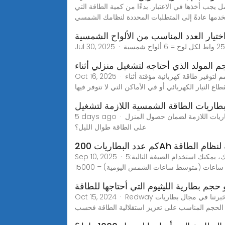
جب أخذها في الاعتبار. بدءًا من كمية الطاقة التي
دمها عادةً إلى المتطلبات المحددة لنظامك الشمسي
ختيار العدد المناسب من الألواح الشمسية
م المولد الذي أحتاجه لتشغيل منزلي أثناء
Oct 16, 2025 · مولدات كهربائية ما هو المولد المحمول ومتى يجب استخدامه؟ المولد الكهربائي المحمول هو جهاز صغير الحجم وقابل للنقل، مصمم لتوفير طاقة كهربائية مؤقتة أثناء
طاع التيار الكهربائي أو في الأماكن التي لا تتوفر فيها
طاريات الطاقة الشمسية اللازمة لتشغيل
5 days ago · يتطلب هذا عادةً عددًا كبيرًا من البطاريات، قد يصل إلى 30 بطارية، ونظامًا مُصممًا جيدًا لضمان التكرار. ما هو حجم مجموعة البطاريات اللازمة لضمان حصول المنزل
على الطاقة طوال الليل؟
ات 200Ah اللازمة لنظام الطاقة
Sep 10, 2025 · مرحباً! شكراً لمراسلتنا.يتطلب نظام الطاقة الشمسية بقدرة 5 كيلوواط تخزين بطارية بسعة 200 أمبير/ساعة على الأقل. لحساب ذلك، يمكنك استخدام الصيغة التالية:5
 حجم بطارية الليثيوم التي أحتاجها للطاقة
Oct 15, 2024 · Redway تعليق الخبراء "من خلال سنوات خبرتنا في مجال بطاريات Lithium LiFePO4، ندرك أن اختيار حجم البطارية المناسب أمر بالغ الأهمية لتحسين استخدام
ت الحجم المناسب على تعزيز استقلالية الطاقة فحسب