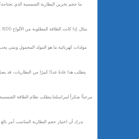
ما حجم تخزين البطارية الشمسية الذي تحتاجه؟ 
Jul 30, 2025 · مثال: إذا كانت الطاقة المطلوبة من الألواح 1500 واط وقدرة اللوح الواحد 250 واط، فإن عدد الألواح المطلوبة هو: 1500 واط / 250 واط لكل لوح = 6 ألواح شمسية.