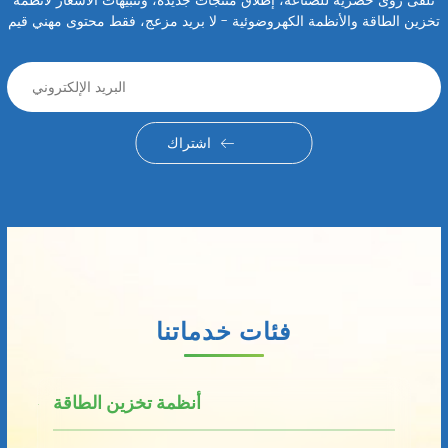
تلقى رؤى حصرية للصناعة، إطلاق منتجات جديدة، وتنبيهات الأسعار لأنظمة
تخزين الطاقة والأنظمة الكهروضوئية - لا بريد مزعج، فقط محتوى مهني قيم
اشتراك
فئات خدماتنا
أنظمة تخزين الطاقة