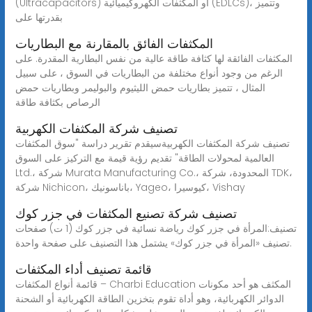
(Ultracapacitors) أو المكثفات الكهروكيميائية (EDLCs)، وتتميز
بقدرتها على
المكثفات الفائق بالمقارنة مع البطاريات
المكثفات الفائقة لها كثافة طاقة عالية من نفس البطارية المقدرة. على
الرغم من وجود أنواع مختلفة من البطاريات في السوق ، على سبيل
المثال ، تتميز بطاريات حمض الليثيوم والبوليمر وبطاريات حمض
الرصاص بكثافة طاقة
تصنيف شركة المكثفات الكهربية
تصنيف شركة المكثفات الكهربيةسيقدم تقرير دراسة "سوق المكثفات
العالمية لمحولات الطاقة" تقديم رؤية قيمة مع التركيز على السوق
Ltd.، شركة Murata Manufacturing Co.، المحدودة، شركة TDK،
شركة Nichicon، باناسونيك، Yageo، كيوسيرا، Vishay
تصنيف شركة تصنيع المكثفات في جزر كوك
تصنيف:المرأة في جزر كوك رياضة نسائية في جزر كوك (1 ت) صفحات
تصنيف «المرأة في جزر كوك» يشتمل هذا التصنيف على صفحة واحدة.
قائمة تصنيف أداء المكثفات
قائمة أنواع المكثفات – Charbi Education المكثف هو أحد مكونات
الدوائر الكهربائية، وهو أداة تقوم بتخزين الطاقة الكهربائية أو الشحنة