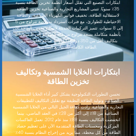
ابتكارات التصنيع التي تقلل أسعار أنظمة تخزين الطاقة بنسبة
35٪ سنويًا. تتبنى المشاريع التجارية والصناعية تخزين الطاقة
لاستقلالية الطاقة، تخفيف فواتير الكهرباء الصناعية، والطاقة
الاحتياطية للطوارئ، مع فترات استرداد نموذجية تتراوح من 5
إلى 8 سنوات. تتميز التركيبات الحديثة لأنظمة تخزين الطاقة الآن
بأنظمة متكاملة بسعة تتراوح من 80 كيلوواط إلى 8 ميجاواط
بتكاليف أقل من 350 دولارًا/كيلوواط ساعة لحلول تخزين
الطاقة الكاملة للمشاريع الصناعية.
ابتكارات الخلايا الشمسية وتكاليف
تخزين الطاقة
تحسن التطورات التكنولوجية بشكل كبير أداء الخلايا الشمسية
الصناعية وتوليد الطاقة النظيفة مع تقليل التكاليف للتطبيقات
التجارية والصناعية. زادت كفاءة الجيل التالي من الخلايا الشمسية
الصناعية من 18٪ إلى أكثر من 28٪ في العقد الماضي، بينما
انخفضت التكاليف بنسبة 88٪ منذ عام 2012. تعمل العاكسات
المركزية ومحسنات الطاقة المتقدمة الآن على تعظيم حصاد
الطاقة من كل محطة، مما يزيد من إخراج النظام بنسبة 40٪