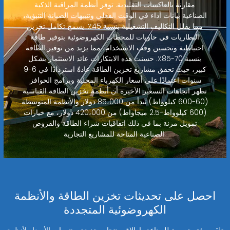
مقارنة بالعاكسات التقليدية. توفر أنظمة المراقبة الذكية
الصناعية بيانات أداء في الوقت الفعلي وتنبيهات الصيانة التنبؤية،
مما يقلل التكاليف التشغيلية بنسبة 45٪. يسمح تكامل تخزين
البطاريات في حاويات للمحطات الكهروضوئية بتوفير طاقة
احتياطية وتحسين وقت الاستخدام، مما يزيد من توفير الطاقة
بنسبة 70-85٪. حسنت هذه الابتكارات عائد الاستثمار بشكل
كبير، حيث تحقق مشاريع تخزين الطاقة عادةً استردادًا في 6-9
سنوات اعتمادًا على أسعار الكهرباء المحلية وبرامج الحوافز.
تظهر اتجاهات التسعير الأخيرة أن أنظمة تخزين الطاقة القياسية
(60-600 كيلوواط) تبدأ من 85،000 دولار والأنظمة المتوسطة
(600 كيلوواط-2.5 ميجاواط) من 420،000 دولار، مع خيارات
تمويل مرنة بما في ذلك اتفاقيات شراء الطاقة والقروض
الصناعية المتاحة للمشاريع التجارية.
احصل على تحديثات تخزين الطاقة والأنظمة
الكهروضوئية المتجددة