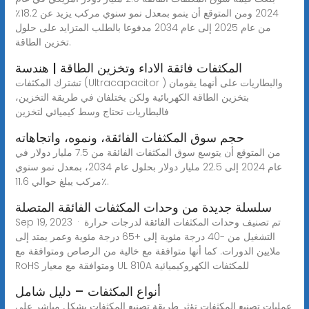
2024 ومن المتوقع أن ينمو بمعدل نمو سنوي مركب يزيد عن 18.2٪
من عام 2025 إلى عام 2034 مدفوعا بالطلب المتزايد على حلول
تخزين الطاقة.
المكثفات فائقة الاداء وتخزين الطاقة | هندسة
تشترك المكثفات (Ultracapacitor ) والبطاريات على أنهما يقومان
بتخزين الطاقة الكهربائية ولكن يختلفان في طريقة التخزين،
فالبطاريات تحتاج وسط كيميائي لتخزين
حجم سوق المكثفات الفائقة، ونموه، واتجاهاته
من المتوقع أن يتوسع سوق المكثفات الفائقة من 7.5 مليار دولار في
عام 2024 إلى 22.5 مليار دولار بحلول عام 2034، بمعدل نمو سنوي
مركب يبلغ حوالي 11.6٪.
سلسلة جديدة من وحدات المكثفات الفائقة المتصلة
Sep 19, 2023 · تم تصنيف وحدات المكثفات الفائقة لدرجات حرارة
التشغيل من -40 درجة مئوية إلى +65 درجة مئوية وعمر يمتد إلى
ملايين الدورات. كما أنها متوافقة مع خالية من الرصاص ومتوافقة مع
RoHS ومتوافقة مع معيار UL 810A للمكثفات الكهروكيميائية
أنواع المكثفات – دليل شامل
عمليات تصنيع المكثفات تؤثر طريقة تصنيع المكثفات بشكل مباشر على