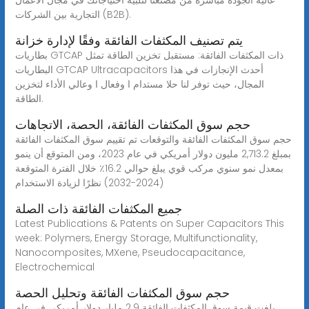
التجارية بين الشركات (B2B).
يتم تصنيف المكثفات الفائقة وفقًا لإدارة خزانة
بطاريات GTCAP ذات المكثفات الفائقة: مستقبل تخزين الطاقة تمثل
البطاريات GTCAP Ultracapacitors أحدث الإنجازات في هذا
المجال، حيث توفر لنا حلا مستدام ا وفعال ا وعالي الأداء لتخزين
الطاقة.
حجم سوق المكثفات الفائقة، الحصة، الاتجاهات
حجم سوق المكثفات الفائقة والتوقعات تم تقييم سوق المكثفات الفائقة
بمبلغ 2,713.2 مليون دولار أمريكي في عام 2023، ومن المتوقع أن ينمو
بمعدل نمو سنوي مركب قوي يبلغ حوالي 16.2٪ خلال الفترة المتوقعة
(2024-2032) نظرًا لزيادة الاستخدام
جميع المكثفات الفائقة ذات الصلة
Latest Publications & Patents on Super Capacitors This
week: Polymers, Energy Storage, Multifunctionality,
Nanocomposites, MXene, Pseudocapacitance,
Electrochemical
حجم سوق المكثفات الفائقة وتحليل الحصة
بلغت قيمة سوق المكثفات الفائقة 2.9 مليار دولار أمريكي في عام