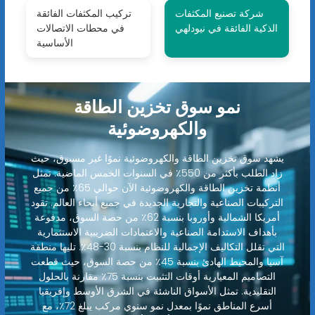
شركة تصنيع المكثفات
تركيب المكثفات الفائقة
الذكية الفائقة في نيودلهي
في محطات الاتصالات
الأساسية
نمو سوق تخزين الطاقة
والكهروضوئية
يشهد سوق تخزين الطاقة والكهروضوئية نموًا غير مسبوق، حيث
زاد الطلب بأكثر من 550٪ في السنوات الخمس الماضية. تمثل
أنظمة تخزين الطاقة والكهروضوئية الآن حوالي 65٪ من جميع
التركيبات الصناعية والتجارية الجديدة في جميع أنحاء العالم. تقود
أمريكا الشمالية وأوروبا بنسبة 62٪ من حصة السوق، مدفوعة
بأهداف الاستدامة الصناعية والاعتمادات الضريبية الاستثمارية
التي تقلل التكاليف الإجمالية للنظام بنسبة 30-48٪. تليها منطقة
آسيا والمحيط الهادئ بنسبة 45٪ من حصة السوق، حيث قطعت
التصاميم المعيارية أوقات التثبيت بنسبة 75٪ مقارنة بالحلول
التقليدية. تمثل الأسواق الناشئة في الشرق الأوسط وإفريقيا
أسرع المناطق نموًا بمعدل نمو سنوي مركب يبلغ 72٪، مع