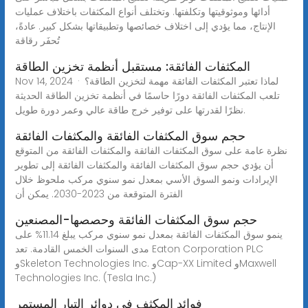
أدائها وموثوقيتها وتكلفتها. وتختلف أنواع المكثفات باختلاف عمليات
الإنتاج، مما يؤدي إلى اختلاف خصائصها وتطبيقاتها بشكل كبير. عادةً،
تُحفَر رقاقة
المكثفات الفائقة: مستقبل أنظمة تخزين الطاقة
Nov 14, 2024 · لماذا تعتبر المكثفات الفائقة مهمة لتخزين الطاقة؟
تلعب المكثفات الفائقة دورًا حاسمًا في أنظمة تخزين الطاقة الحديثة
نظرًا لقدرتها على توفير خرج طاقة عالي وعمر دورة طويل.
حجم سوق المكثفات الفائقة والمكثفات الفائقة
نظرة عامة على سوق المكثفات الفائقة والمكثفات الفائقة من المتوقع
أن يؤدي حجم سوق المكثفات الفائقة والمكثفات الفائقة إلى تطوير
الإيرادات ونمو السوق الأسي بمعدل نمو سنوي مركب ملحوظ خلال
الفترة المتوقعة من 2023-2030. يمكن أن
حجم سوق المكثفات الفائقة وحصصها-المصنعين
ينمو سوق المكثفات الفائقة بمعدل نمو سنوي مركب يبلغ 11.14% على
مدى السنوات الخمس القادمة. تعد Eaton Corporation PLC
وSkeleton Technologies Inc. وCap-XX Limited وMaxwell
Technologies Inc. (Tesla Inc.)
فوائد المكثف في دوائر التيار المستمر