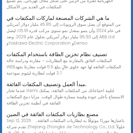
الكهربائية لفترة من الزمن على شكل مجال كهربائي، يتم تصنيع
المكثفات في العديد من الأشكال
ما هي الشركات المصنعة لماركات المكثفات في
من المتوقع أن يصل سوق الروبوتات إلى 45.85 مليار دولار أمريكي
في عام 2024 وأن ينمو بمعدل نمو سنوي مركب قدره 15.91٪ ليصل
إلى 95.93 مليار دولار أمريكي بحلول عام 2029. وتعد ABB Ltd
وYaskawa Electric Corporation وDenso
تصنيف نظام تخزين الطاقة باستخدام المكثفات
المكثفات الفائق بالمقارنة مع البطاريات – مقارنة ودراسة حالة
WEBالمكثفات الفائقة لها جهد خلوي عالٍ يبلغ 5.5 فولت مقارنةً بجهد
3.7 فولت لبطارية ليثيوم نموذجية.
مبدأ العمل وتصنيف المكثفات الفائقة.
عندما تختار iSemi لتلبية احتياجاتك من المكثفات الفائقة، يمكنك
الاستمتاع بأعلى جودة وقيمة ممتازة طوال الوقت. مزايا دمج المكثفات
الفائقة في أنظمة تخزين الطاقة
مصنع بطاريات المكثفات الفائقة في الصين
Sep 12, 2025 · باعتبارها موردًا موثوقًا به لبطاريات المكثفات الفائقة،
تقدم شركة Zhejiang Zhongke Jie Technology Co., Ltd. حلولاً
عالية الجودة مباشرة من مصنعنا لتلبية احتياجاتك في مجال الأعمال