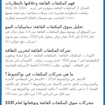
فهم المكثفات الفائقة وعلاقتها بالبطاريات
May 25, 2024 · الشكل 2: المكثفات الفائقة متوفرة في حزم
مكثفات أسطوانية قياسية ذات وصلات شعاعية؛ يتم تعبئة بعضها
لتتناسب مع تنسيقات الخلايا المعدنية لبطارية Li-ion.
تحليل سوق المكثفات الفائقة: ديناميكيات النمو
من المتوقع أن يتوسع سوق المكثفات الفائقة من 3.4 مليار دولار في
عام 2024 إلى 8.6 مليار دولار بحلول عام 2034، بمعدل نمو سنوي
مركب يبلغ حوالي 10.1٪.
شركة المكثفات الفائقة لتخزين الطاقة
الأيونات ، المكثفات الفائقة ، المكثفات الفائقة - تاريخ إنشاء وتطوير
التكنولوجيا في 7 يونيو 1962 ، قدم روبرت ريماير ، الكيميائي في شركة
النفط الأمريكية القياسية (SOHIO) في كليفلاند ، أوهايو ، طلب
ما هي شركات المكثفات في نواكشوط؟
الأسعار في نواكشوط 2024 --الأسعار في المطاعم، الأغذية
والمشروبات، النقل ما هي الأسعار في نواكشوط ؟ أتساءل كم تكاليف
العشاء ؟ ما هي تكلفه الاقامه ؟ تكلفه المعيشة في نواكشوط هي: 1.15
مره اقل من الرياض 1.06 مره اقل من جدة 1.06
محركات سوق المكثفات الفائقة وتوقعاتها لعام 2031