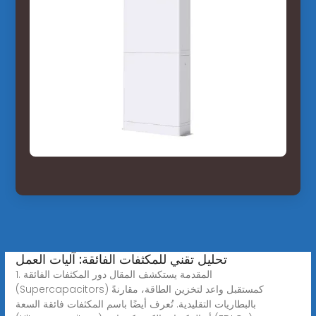
تحليل تقني للمكثفات الفائقة: آليات العمل
1. المقدمة يستكشف المقال دور المكثفات الفائقة
(Supercapacitors) كمستقبل واعد لتخزين الطاقة، مقارنةً
بالبطاريات التقليدية. تُعرف أيضًا باسم المكثفات فائقة السعة