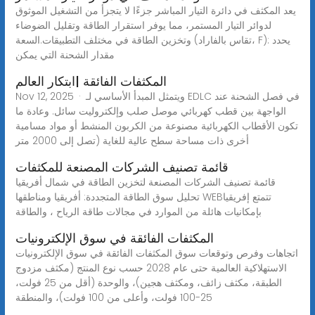
يعد المكثف في دائرة التيار المباشر جزءًا لا يتجزأ من التشغيل الموثوق
لدوائر التيار المستمر، مما يوفر استقرار الطاقة وتقليل الضوضاء
وتخزين الطاقة في مختلف التطبيقات.السعة (تقاس بالفاراد، F): يحدد
مقدار الشحنة التي يمكن
المكثفات الفائقة |ابتكار العالم
Nov 12, 2025 · ويتمثل المبدأ الأساسي لـ EDLC في فصل الشحنة عند
الواجهة بين قطب كهربائي موصل صلب وإلكتروليت سائل. وعادة ما
تكون الأقطاب الكهربائية مصنوعة من الكربون المنشط أو مواد مسامية
أخرى ذات مساحة سطح عالية للغاية (تصل إلى 2000 متر
قائمة تصنيف الشركات المصنعة للمكثفات
قائمة تصنيف الشركات المصنعة لتخزين الطاقة في شمال أفريقيا
تحليل سوق الطاقة المتجددة: أفريقيا ومناطقها WEBتتمتع إفريقيا
بإمكانيات هائلة من الموارد في مجالات طاقة الرياح ، والطاقة
المكثفات الفائقة في سوق الإلكترونيات
اتجاهات وفرص وتوقعات سوق المكثفات الفائقة في سوق الإلكترونيات
الاستهلاكية العالمية حتى عام 2028 حسب نوع المنتج (مكثف مزدوج
الطبقة، مكثف زائف، ومكثف هجين)، والوحدة (أقل من 25 فولت،
25-100 فولت، وأعلى من 100 فولت)، والمنطقة