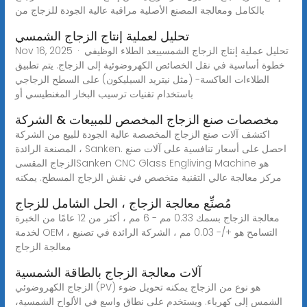
بالكامل ومعالجة المصنع الأصلية مراقبة عالية الجودة للزجاج من
تحليل لعملية إنتاج الزجاج الشمسي
Nov 16, 2025 · تحليل عملية إنتاج الزجاج الشمسييعد الطلاء الوظيفي
خطوة أساسية في نقل الخصائص الكهروضوئية إلى الزجاج. يتم تطبيق
الطلاءات العاكسة- (مثل نيتريد السيليكون) على السطح الزجاجي
باستخدام تقنيات ترسيب البخار المغنطيسي أو
مخصصات صنع الزجاج المخصص للمبيعات & الشركة
اكتشف آلات صنع الزجاج المخصصة عالية الجودة للبيع من الشركة
المصنعة الرائدة ، Sanken. احصل على أسعار تنافسية على آلات صنع
الزجاج المقسىSanken CNC Glass Engliving Machine هو
مركز معالجة عالي التقنية متخصص في نقش الزجاج المسطح. يمكنه
مُصنِّع معالجة الزجاج ، الحل الشامل للزجاج
معالجة الزجاج بسمك 0.33 مم - 6 مم ، أكثر من 12 عامًا من الخبرة
لخدمة OEM ، التسامح هو +/- 0.03 مم ، الشركة الرائدة في تصنيع
معالجة الزجاج
آلات معالجة الزجاج بالطاقة الشمسية
الزجاج الكهروضوئي (PV) هو نوع من الزجاج يمكنه تحويل ضوء
الشمس إلى كهرباء. ويستخدم على نطاق واسع في الألواح الشمسية،