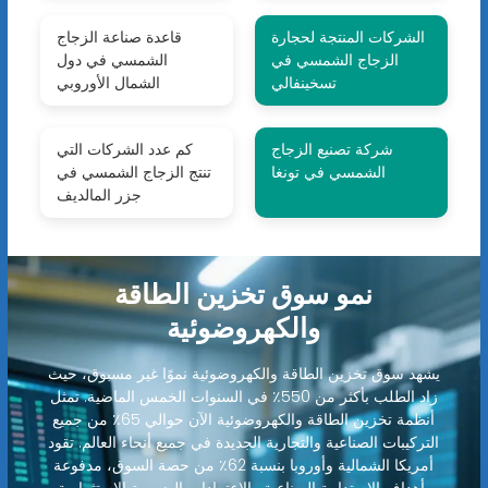
الشركات المنتجة لحجارة
قاعدة صناعة الزجاج
الزجاج الشمسي في
الشمسي في دول
تسخينفالي
الشمال الأوروبي
شركة تصنيع الزجاج
كم عدد الشركات التي
الشمسي في تونغا
تنتج الزجاج الشمسي في
جزر المالديف
نمو سوق تخزين الطاقة
والكهروضوئية
يشهد سوق تخزين الطاقة والكهروضوئية نموًا غير مسبوق، حيث
زاد الطلب بأكثر من 550٪ في السنوات الخمس الماضية. تمثل
أنظمة تخزين الطاقة والكهروضوئية الآن حوالي 65٪ من جميع
التركيبات الصناعية والتجارية الجديدة في جميع أنحاء العالم. تقود
أمريكا الشمالية وأوروبا بنسبة 62٪ من حصة السوق، مدفوعة