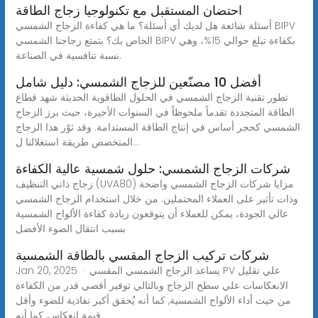
احتضان المستقبل مع تكنولوجيا زجاج الطاقة
أسئلة شائعة هل لديك أي أسئلة؟ ما هي كفاءة الزجاج الشمسي BIPV
الخاص بك؟ يتمتع زجاجنا الشمسي BIPV بكفاءة تبلغ حوالي 15%، وهي
نسبة تنافسية في الصناعة.
أفضل 10 مصنّعين للزجاج الشمسي: دليل شامل
تطور تقنية الزجاج الشمسي في الحلول الطاقوية الحديثة شهد قطاع
الطاقة المتجددة تقدماً ملحوظاً في السنوات الأخيرة، حيث برز الزجاج
الشمسي كحجر أساس في إنتاج الطاقة المستدامة. وقد ثوّر هذا الزجاج
المتخصص طريقة استغلالنا ل...
شركات الزجاج الشمسي: حلول شمسية عالية الكفاءة
زجاج ذاتي التنظيف (UVA80) مزايا شركات الزجاج الشمسي واضحة
وذات تأثير على العملاء المحتملين. من خلال استخدام الزجاج الشمسي
عالي الجودة، يمكن للعملاء أن يتوقعون زيادة كفاءة الألواح الشمسية
بسبب انتقال الضوء الأفضل
شركات تركيب الزجاج المقسي بالطاقة الشمسية
Jan 20, 2025 · يساعد الزجاج الشمسي المقسي PV علي تقليل
الانعكاسات علي سطح الزجاج وبالتالي توفير أقصي قدر من الكفاءة
من حيث أداء الألواح الشمسية, كما أنه يٌحقق أكبر نفاذية للضوء وأقل
قيمة انعكاس, كما أنه