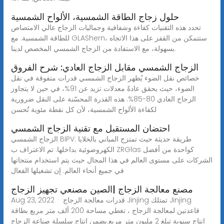
حلول زجاج الطاقة الشمسية، الألواح الشمسية
تحدد هذه التقنيات كفاءة وشفافية وجماليات الزجاج عالي الامتصاص
للطاقة الشمسية. مع GLAShern، ستتمكن من القفز على هذا الاتجاه
بسهولة، مع الاستفادة من الزجاج الشمسي المخصص لدينا.
الزجاج الشمسي مقابل الزجاج العادي: شرح الفروق
خصائص نقل الضوء يُظهر الزجاج الشمسي قدرات متفوقة في نقل
الضوء، حيث يحقق عادةً معدلات تزيد عن 91%، في حين لا يتجاوز
الزجاج العادي 80-85%. هذه القدرة المحسّنة على النقل ضرورية
لكفاءة الألواح الشمسية، لأن كل نقطة مئوية تُحسن
احتضان المستقبل مع تقنية الزجاج الشمسي
الزجاج الشمسي BIPV: طريقة حديثة حيث تمتزج المباني بالخلايا
الكهروضوئية بداخلها. تم الاعتراف ب ZRGlas كواحدة من أفضل
الشركات على مستوى العالم في هذا المجال حيث يتم استخدام منتجاتها
في جميع أنحاء العالم. إن تشغيلها الفعال
مصنع معالجة الزجاج |الصين مصنعي تجهيز الزجاج
Aug 23, 2022 · قدرات معالجة الزجاج Jinjing تمتلك Jinjing
قاعدتين لمعالجة الزجاج ، تغطي مساحة 200 ألف متر مربع بطاقة
إنتاج سنوية تبلغ 2 مليون متر مربع.يضمن إنتاج سلسلة صناعة الزجاج