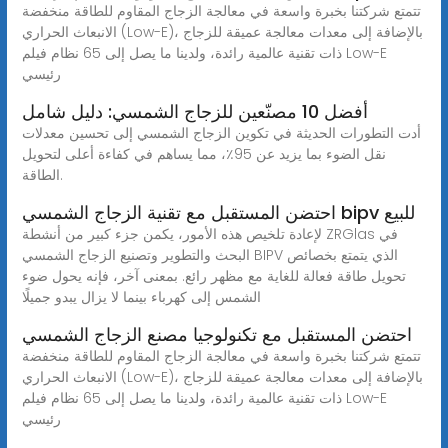
تتمتع شركتنا بخبرة واسعة في معالجة الزجاج المقاوم للطاقة منخفضة
الانبعاث الحراري (Low-E)، بالإضافة إلى معدات معالجة عميقة للزجاج
ذات تقنية عالمية رائدة، ولدينا ما يصل إلى 65 نظام فيلم Low-E
رئيسي
أفضل 10 مصنّعين للزجاج الشمسي: دليل شامل
أدت التطورات الحديثة في تكوين الزجاج الشمسي إلى تحسين معدلات
نقل الضوء بما يزيد عن 95٪، مما يساهم في كفاءة أعلى لتحويل
الطاقة.
احتضن المستقبل مع تقنية الزجاج الشمسي bipv للبيع
لإعادة تلخيص هذه الأمور، يكمن جزء كبير من أنشطة ZRGlas في
البحث والتطوير وتصنيع الزجاج الشمسي BIPV الذي يتمتع بخصائص
تحويل طاقة فعالة للغاية مع مظهر رائع. بمعنى آخر، فإنه يحول ضوء
الشمس إلى كهرباء بينما لا يزال يبدو جميلًا
احتضن المستقبل مع تكنولوجيا مصنع الزجاج الشمسي
تتمتع شركتنا بخبرة واسعة في معالجة الزجاج المقاوم للطاقة منخفضة
الانبعاث الحراري (Low-E)، بالإضافة إلى معدات معالجة عميقة للزجاج
ذات تقنية عالمية رائدة، ولدينا ما يصل إلى 65 نظام فيلم Low-E
رئيسي