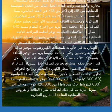
الصناعية وتوليد الطاقة النظيفة مع تقليل التكاليف للتطبيقات
التجارية والصناعية. زادت كفاءة الجيل التالي من الخلايا الشمسية
الصناعية من 18٪ إلى أكثر من 28٪ في العقد الماضي، بينما
انخفضت التكاليف بنسبة 88٪ منذ عام 2012. تعمل العاكسات
المركزية ومحسنات الطاقة المتقدمة الآن على تعظيم حصاد
الطاقة من كل محطة، مما يزيد من إخراج النظام بنسبة 40٪
مقارنة بالعاكسات التقليدية. توفر أنظمة المراقبة الذكية
الصناعية بيانات أداء في الوقت الفعلي وتنبيهات الصيانة التنبؤية،
مما يقلل التكاليف التشغيلية بنسبة 45٪. يسمح تكامل تخزين
البطاريات في حاويات للمحطات الكهروضوئية بتوفير طاقة
احتياطية وتحسين وقت الاستخدام، مما يزيد من توفير الطاقة
بنسبة 70-85٪. حسنت هذه الابتكارات عائد الاستثمار بشكل
كبير، حيث تحقق مشاريع تخزين الطاقة عادةً استردادًا في 6-9
سنوات اعتمادًا على أسعار الكهرباء المحلية وبرامج الحوافز.
تظهر اتجاهات التسعير الأخيرة أن أنظمة تخزين الطاقة القياسية
(60-600 كيلوواط) تبدأ من 85،000 دولار والأنظمة المتوسطة
(600 كيلوواط-2.5 ميجاواط) من 420،000 دولار، مع خيارات
تمويل مرنة بما في ذلك اتفاقيات شراء الطاقة والقروض
الصناعية المتاحة للمشاريع التجارية.