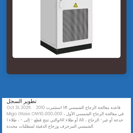
تطوير السجل
Oct 31, 2025 · 2010 قاعدة معالجة الزجاج الشمسي #1 استثمرت
Migo Glass CNY10،000،000 في معالجة الزجاج الشمسي الأول ،
والتي تنتج قطع - إلى - ، طلاء 1AR أو طلاء AR ، خدعة أو غير- الزجاج
الشمسي المزخرف وزجاج الدفيئة لمتطلبات محددة.