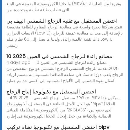
والخلايا الكهروضوئية المدمجة في البناء (BIPV)، وغيرها من التطبيقات
التي تتطلب طاقة نظيفة ومتجددة. من
احتضن المستقبل مع تقنية الزجاج الشمسي البيف بي
تتمتع شركتنا بخبرة واسعة في معالجة الزجاج المقاوم للطاقة منخفضة
الانبعاث الحراري (Low-E)، بالإضافة إلى معدات معالجة عميقة للزجاج
ذات تقنية عالمية رائدة، ولدينا ما يصل إلى 65 نظام فيلم Low-E
رئيسي
10 مصانع رائدة للزجاج الشمسي في الصين 2025
4 days ago · 10 مصانع رائدة للزجاج الشمسي في الصين
2025مقدمة للزجاج الشمسي الزجاج الشمسي هو نوع متخصص من
الزجاج يلعب دورًا حاسمًا في صناعة الطاقة الشمسية. إنه مصمم لزيادة
انتقال ضوء الشمس إلى الألواح الشمسية إلى أقصى حد مع حماية
احتضن المستقبل مع تكنولوجيا إنتاج الزجاج
Jul 15, 2025 · مستقبل الزجاج الشمسي ZRGlas BIPV سيكون هذا
هو الحل الأمثل للطاقة في المستقبل، ألا وهو زجاج "Bipv" (الخلايا
الكهروضوئية المتكاملة للمباني) من "ZRGLASS"، الذي يجمع بين
الجمالية والكفاءة من خلال إدخال الخلايا الكهروضوئية في إطاره
احتضن المستقبل مع تكنولوجيا نظام تركيب bipv