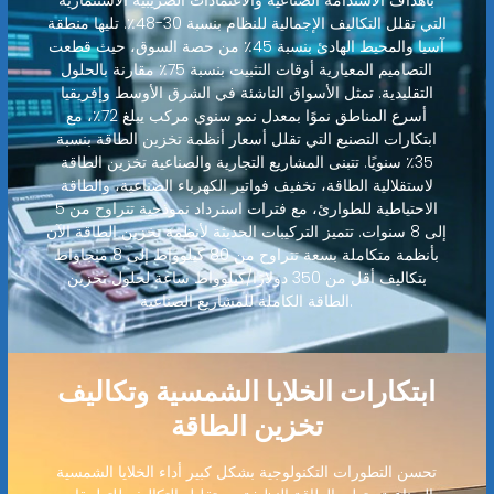
بأهداف الاستدامة الصناعية والاعتمادات الضريبية الاستثمارية
التي تقلل التكاليف الإجمالية للنظام بنسبة 30-48٪. تليها منطقة
آسيا والمحيط الهادئ بنسبة 45٪ من حصة السوق، حيث قطعت
التصاميم المعيارية أوقات التثبيت بنسبة 75٪ مقارنة بالحلول
التقليدية. تمثل الأسواق الناشئة في الشرق الأوسط وإفريقيا
أسرع المناطق نموًا بمعدل نمو سنوي مركب يبلغ 72٪، مع
ابتكارات التصنيع التي تقلل أسعار أنظمة تخزين الطاقة بنسبة
35٪ سنويًا. تتبنى المشاريع التجارية والصناعية تخزين الطاقة
لاستقلالية الطاقة، تخفيف فواتير الكهرباء الصناعية، والطاقة
الاحتياطية للطوارئ، مع فترات استرداد نموذجية تتراوح من 5
إلى 8 سنوات. تتميز التركيبات الحديثة لأنظمة تخزين الطاقة الآن
بأنظمة متكاملة بسعة تتراوح من 80 كيلوواط إلى 8 ميجاواط
بتكاليف أقل من 350 دولارًا/كيلوواط ساعة لحلول تخزين
الطاقة الكاملة للمشاريع الصناعية.
ابتكارات الخلايا الشمسية وتكاليف
تخزين الطاقة
تحسن التطورات التكنولوجية بشكل كبير أداء الخلايا الشمسية