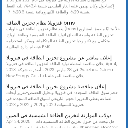
إكساجول وكان يهيمن عليه الغاز الطبيعي بنسبة 42.4%، يليه النفط
بنسبة 29%، والطاقة الكهرومائية بنسبة 28.6% [7].
فنزويلا نظام تخزين الطاقة bms
يعد نظام تخزين الطاقة في حاويات (bess) حلاً مثاليًا مصممًا لمشاريع
تخزين الطاقة واسعة النطاق لتوليد الطاقة الشمسية وطاقة الرياح.
متكامل مع تكنولوجيا تخزين الطاقة المتكاملة، ويمكن استخدامه
فينظام إدارة البطارية BMS
إعلان مباشر عن مشروع تخزين الطاقة في فنزويلا
إعلان مناقصة لمحطة توليد الطاقة لتخزين الطاقة في فنزويلا Apr 4,
2023· في 28 مارس 2023 ، أصدرت شركة Guazhou Ruichu
New Energy Co.، Ltd. إعلان مناقصة للمرحلة
إعلان مناقصة مشروع تخزين الطاقة في فنزويلا
حجم سوق الطاقة المتجددة في فنزويلا وتحليل الحصص-تقرير أبحاث
الصناعة يغطي التقرير الحجم التاريخي لسوق الطاقة المتجددة في
فنزويلا للسنوات 2020 و 2021 و 2022 و 2023.
دولاب الموازنة لتخزين الطاقة الشمسية في الصين
Apr 24, 2025 · هل تبحث عن حلول تخزين الطاقة الشمسية ذات
دولاب الموازنة الموثوقة في الصين؟ اتصل بـ Shenzhen MooCoo