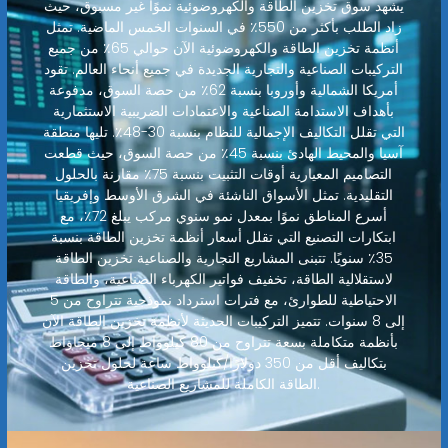
يشهد سوق تخزين الطاقة والكهروضوئية نموًا غير مسبوق، حيث
زاد الطلب بأكثر من 550٪ في السنوات الخمس الماضية. تمثل
أنظمة تخزين الطاقة والكهروضوئية الآن حوالي 65٪ من جميع
التركيبات الصناعية والتجارية الجديدة في جميع أنحاء العالم. تقود
أمريكا الشمالية وأوروبا بنسبة 62٪ من حصة السوق، مدفوعة
بأهداف الاستدامة الصناعية والاعتمادات الضريبية الاستثمارية
التي تقلل التكاليف الإجمالية للنظام بنسبة 30-48٪. تليها منطقة
آسيا والمحيط الهادئ بنسبة 45٪ من حصة السوق، حيث قطعت
التصاميم المعيارية أوقات التثبيت بنسبة 75٪ مقارنة بالحلول
التقليدية. تمثل الأسواق الناشئة في الشرق الأوسط وإفريقيا
أسرع المناطق نموًا بمعدل نمو سنوي مركب يبلغ 72٪، مع
ابتكارات التصنيع التي تقلل أسعار أنظمة تخزين الطاقة بنسبة
35٪ سنويًا. تتبنى المشاريع التجارية والصناعية تخزين الطاقة
لاستقلالية الطاقة، تخفيف فواتير الكهرباء الصناعية، والطاقة
الاحتياطية للطوارئ، مع فترات استرداد نموذجية تتراوح من 5
إلى 8 سنوات. تتميز التركيبات الحديثة لأنظمة تخزين الطاقة الآن
بأنظمة متكاملة بسعة تتراوح من 80 كيلوواط إلى 8 ميجاواط
بتكاليف أقل من 350 دولارًا/كيلوواط ساعة لحلول تخزين
الطاقة الكاملة للمشاريع الصناعية.