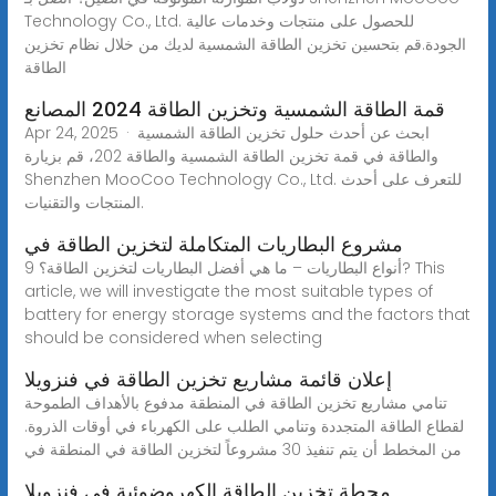
Technology Co., Ltd. للحصول على منتجات وخدمات عالية
الجودة.قم بتحسين تخزين الطاقة الشمسية لديك من خلال نظام تخزين
الطاقة
قمة الطاقة الشمسية وتخزين الطاقة 2024 المصانع
Apr 24, 2025 · ابحث عن أحدث حلول تخزين الطاقة الشمسية
والطاقة في قمة تخزين الطاقة الشمسية والطاقة 202، قم بزيارة
Shenzhen MooCoo Technology Co., Ltd. للتعرف على أحدث
المنتجات والتقنيات.
مشروع البطاريات المتكاملة لتخزين الطاقة في
9 أنواع البطاريات – ما هي أفضل البطاريات لتخزين الطاقة؟? This
article, we will investigate the most suitable types of
battery for energy storage systems and the factors that
should be considered when selecting
إعلان قائمة مشاريع تخزين الطاقة في فنزويلا
تنامي مشاريع تخزين الطاقة في المنطقة مدفوع بالأهداف الطموحة
لقطاع الطاقة المتجددة وتنامي الطلب على الكهرباء في أوقات الذروة.
من المخطط أن يتم تنفيذ 30 مشروعاً لتخزين الطاقة في المنطقة في
محطة تخزين الطاقة الكهروضوئية في فنزويلا