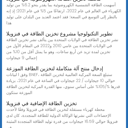
أسهمت الطاقة الشمسية الكهروضوئية بما يقدر بنحو 6.2% من توليد
الكهرباء في العالم في عام 2022، ارتفاعًا من 5% في عام 2021؛ إذ إنه
بالنظر إلى التوسع في السعة؛ فقد اعتمد العديد من البلدان على توليد
هذا
تطوير التكنولوجيا مشروع تخزين الطاقة في فنزويلا
نشر تخزين الطاقة في الولايات المتحدة بين يتألف نشر تخزين الطاقة
في الولايات المتحدة بين عامي 2010 و2022 في المقام الأول من
تخزين لمدة تزيد عن أربع ساعات، وهو ما يمثل أقل من 10% من
إجمالي 9 جيجاوات
إدخال منتج آلة متكاملة لتخزين الطاقة الموزعة
وفق ا لبيانات BNEF، ستبلغ السعة المركبة العالمية لتخزين الطاقة
حوالي 10 جيجاوات / 22 جيجاوات في الساعة في عام 2021، بزيادة
قدرها %/105% على أساس سنوي، منها القدرة المركبة لتخزين الطاقة
الموزعة ستكون
تخزين الطاقة الإضافية في فنزويلا
محطة كهرباء مستقلة لتخزين الطاقة في فنزويلا وفقًا لأحدث
الإحصاءات التي نشرتها الوكالة الدولية للطاقة المتجددة، كان لدى
فنزويلا حوالي 16.59 جيجاوات من قدرة توليد الطاقة المتجددة المثبتة
في