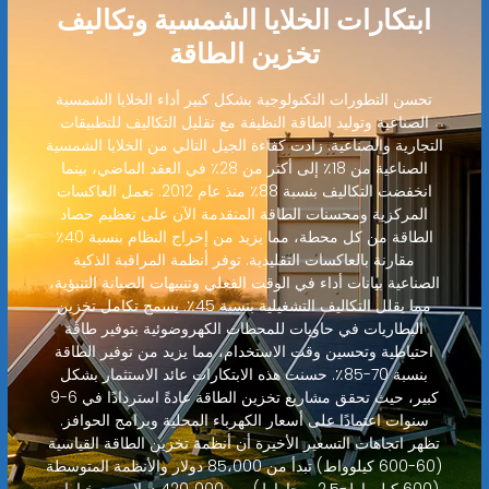
ابتكارات الخلايا الشمسية وتكاليف
تخزين الطاقة
تحسن التطورات التكنولوجية بشكل كبير أداء الخلايا الشمسية
الصناعية وتوليد الطاقة النظيفة مع تقليل التكاليف للتطبيقات
التجارية والصناعية. زادت كفاءة الجيل التالي من الخلايا الشمسية
الصناعية من 18٪ إلى أكثر من 28٪ في العقد الماضي، بينما
انخفضت التكاليف بنسبة 88٪ منذ عام 2012. تعمل العاكسات
المركزية ومحسنات الطاقة المتقدمة الآن على تعظيم حصاد
الطاقة من كل محطة، مما يزيد من إخراج النظام بنسبة 40٪
مقارنة بالعاكسات التقليدية. توفر أنظمة المراقبة الذكية
الصناعية بيانات أداء في الوقت الفعلي وتنبيهات الصيانة التنبؤية،
مما يقلل التكاليف التشغيلية بنسبة 45٪. يسمح تكامل تخزين
البطاريات في حاويات للمحطات الكهروضوئية بتوفير طاقة
احتياطية وتحسين وقت الاستخدام، مما يزيد من توفير الطاقة
بنسبة 70-85٪. حسنت هذه الابتكارات عائد الاستثمار بشكل
كبير، حيث تحقق مشاريع تخزين الطاقة عادةً استردادًا في 6-9
سنوات اعتمادًا على أسعار الكهرباء المحلية وبرامج الحوافز.
تظهر اتجاهات التسعير الأخيرة أن أنظمة تخزين الطاقة القياسية
(60-600 كيلوواط) تبدأ من 85،000 دولار والأنظمة المتوسطة