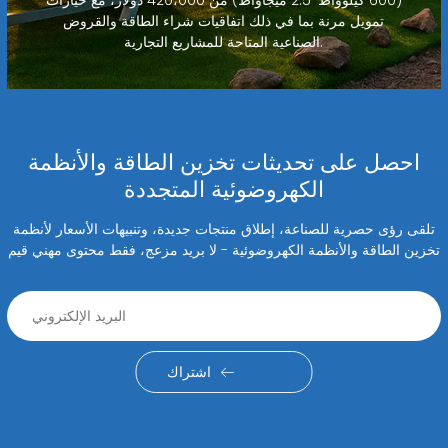
(600 كيلوواط-2.5 ميجاواط) من 420،000 دولار، مع خيارات
تمويل مرنة بما في ذلك اتفاقيات شراء الطاقة والقروض
الصناعية المتاحة للمشاريع التجارية.
احصل على تحديثات تخزين الطاقة والأنظمة
الكهروضوئية المتجددة
تلقى رؤى حصرية للصناعة، إطلاق منتجات جديدة، وتنبيهات الأسعار لأنظمة
تخزين الطاقة والأنظمة الكهروضوئية - لا بريد مزعج، فقط محتوى مهني قيم
اشتراك