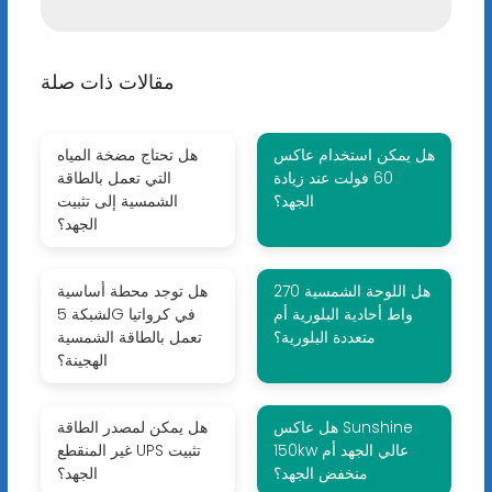
مقالات ذات صلة
هل يمكن استخدام عاكس
هل تحتاج مضخة المياه
60 فولت عند زيادة
التي تعمل بالطاقة
الجهد؟
الشمسية إلى تثبيت
الجهد؟
هل اللوحة الشمسية 270
هل توجد محطة أساسية
واط أحادية البلورية أم
لشبكة 5G في كرواتيا
متعددة البلورية؟
تعمل بالطاقة الشمسية
الهجينة؟
هل عاكس Sunshine
هل يمكن لمصدر الطاقة
150kw عالي الجهد أم
غير المنقطع UPS تثبيت
منخفض الجهد؟
الجهد؟