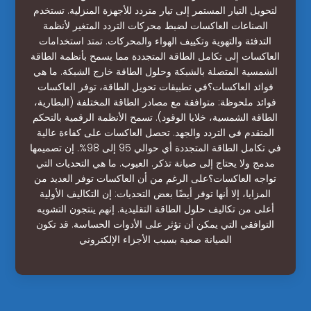
لتحويل التيار المستمر إلى تيار متردد للأجهزة المنزلية. تستخدم
الصناعات العاكسات لضبط محركات التردد المتغير لأنظمة
التدفئة والتهوية وتكييف الهواء والمحركات. تمتد استخدامات
العاكسات إلى تكامل الطاقة المتجددة مما يسمح بأنظمة الطاقة
الشمسية المتصلة بالشبكة وحلول الطاقة خارج الشبكة. ما هي
فوائد العاكسات؟في تطبيقات تحويل الطاقة، توفر العاكسات
فوائد ملحوظة: متوافقة مع مصادر الطاقة المختلفة (البطارية،
الطاقة الشمسية، خلايا الوقود). تسمح الأنظمة الرقمية بالتحكم
المتقدم في التردد والجهد. تحصل العاكسات على كفاءة عالية
في تكامل الطاقة المتجددة أي حوالي 95 إلى 98%. إن تصميمها
مدمج ولا يحتاج إلى صيانة تذكر. العيوب. ما هي التحديات التي
تواجه العاكسات؟على الرغم من أن العاكسات توفر العديد من
المزايا، إلا أنها توفر أيضًا بعض التحديات: إن التكاليف الأولية
أعلى من تكاليف حلول الطاقة التقليدية. إنهم ينتجون التشويه
التوافقي التي يمكن أن تؤثر على الأدوات الحساسة. قد تكون
الصيانة صعبة بسبب الأجزاء الإلكتروني