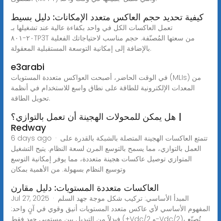
كيفية تحديد حجم العاكس متعدد الإمكانات: دليل بسيط
تعمل العاكسات الكل في واحد بكفاءة عالية عند تشغيلها بـ
٢٠-٨٠١TP3T من سعتها المُصنّفة. حجم مناسب لاحتياجاتك الفعلية
بالإضافة إلى إمكانية التوسعة المستقبلية المعقولة.
e3arabi
في الوقت الحاضر، أصبحت العواكس متعددة المستويات (MLIs) من
المعدات الإلكترونية للطاقة على نطاق واسع للاستخدام في أنظمة
تحويل الطاقة.
هل يمكن للمحولات الهجينة أن تعمل بالتوازي؟ |
Redway
6 days ago · تتمتع العاكسات الهجينة المتصلة بالشبكة بالقدرة على
العمل بالتوازي، مما يسمح بالتوسع المرن لسعة النظام. يتيح التشغيل
المتوازي توصيل عاكسات هجينة متعددة، مما يوفر إمكانية التوسع
وتوسيع النظام بسهولة. من الأهمية بمكان
العاكسات متعددة المستويات: دليل مقارن
Jul 27, 2025 · المبدأ الأساسي: تركيب شكل موجة جهد السلم
المفهوم الأساسي لأي عاكس متعدد المستويات أنيق وقوي في آنٍ واحد:
فبدلاً من التبديل بين مستويي جهد فقط (+Vdc/2 و-Vdc/2)، تُصنّع