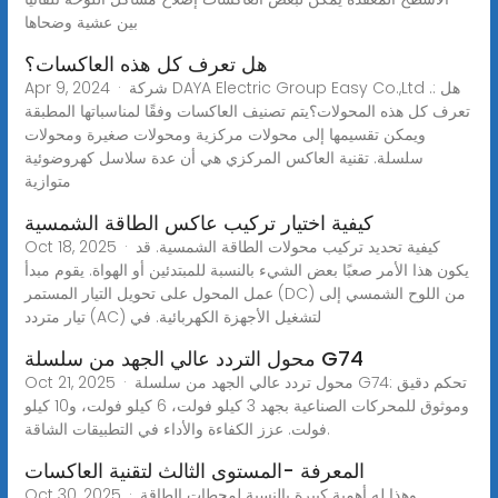
بين عشية وضحاها
هل تعرف كل هذه العاكسات؟
Apr 9, 2024 · شركة DAYA Electric Group Easy Co.,Ltd .: هل
تعرف كل هذه المحولات؟يتم تصنيف العاكسات وفقًا لمناسباتها المطبقة
ويمكن تقسيمها إلى محولات مركزية ومحولات صغيرة ومحولات
سلسلة. تقنية العاكس المركزي هي أن عدة سلاسل كهروضوئية
متوازية
كيفية اختيار تركيب عاكس الطاقة الشمسية
Oct 18, 2025 · كيفية تحديد تركيب محولات الطاقة الشمسية. قد
يكون هذا الأمر صعبًا بعض الشيء بالنسبة للمبتدئين أو الهواة. يقوم مبدأ
عمل المحول على تحويل التيار المستمر (DC) من اللوح الشمسي إلى
تيار متردد (AC) لتشغيل الأجهزة الكهربائية. في
محول التردد عالي الجهد من سلسلة G74
Oct 21, 2025 · محول تردد عالي الجهد من سلسلة G74: تحكم دقيق
وموثوق للمحركات الصناعية بجهد 3 كيلو فولت، 6 كيلو فولت، و10 كيلو
فولت. عزز الكفاءة والأداء في التطبيقات الشاقة.
المعرفة -المستوى الثالث لتقنية العاكسات
Oct 30, 2025 · وهذا له أهمية كبيرة بالنسبة لمحطات الطاقة