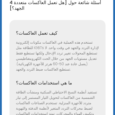
4 أسئلة شائعة حول [هل تعمل العاكسات متعددة
الجهد؟]
كيف تعمل العاكسات؟
تستخدم هذه العملية في العاكسات مكونات إلكترونية
للطاقة مثل IGBTs لإدارة التردد والجهد في وقت واحد. لا
تستطيع المحولات تغيير تردد الإدخال ولكنها تستطيع فقط
تعديل مستويات الجهد من خلال الحث الكهرومغناطيسي
(يعمل عادة عند 50-60 هرتز للأجهزة الكهربائية).
تستطيع العاكسات ضبط التردد والجهد.
ما هي استخدامات العاكسات؟
تستفيد أنظمة النسخ الاحتياطي السكنية ومنشآت الطاقة
الشمسية من العاكسات لتحويل التيار المستمر إلى تيار
متردد للأجهزة المنزلية. تستخدم الصناعات العاكسات
لضبط محركات التردد المتغير لأنظمة التدفئة والتهوية
وتكييف الهواء والمحركات. تمتد استخدامات العاكسات