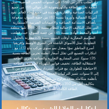
زاد الطلب بأكثر من 550٪ في السنوات الخمس الماضية. تمثل
أنظمة تخزين الطاقة والكهروضوئية الآن حوالي 65٪ من جميع
التركيبات الصناعية والتجارية الجديدة في جميع أنحاء العالم. تقود
أمريكا الشمالية وأوروبا بنسبة 62٪ من حصة السوق، مدفوعة
بأهداف الاستدامة الصناعية والاعتمادات الضريبية الاستثمارية
التي تقلل التكاليف الإجمالية للنظام بنسبة 30-48٪. تليها منطقة
آسيا والمحيط الهادئ بنسبة 45٪ من حصة السوق، حيث قطعت
التصاميم المعيارية أوقات التثبيت بنسبة 75٪ مقارنة بالحلول
التقليدية. تمثل الأسواق الناشئة في الشرق الأوسط وإفريقيا
أسرع المناطق نموًا بمعدل نمو سنوي مركب يبلغ 72٪، مع
ابتكارات التصنيع التي تقلل أسعار أنظمة تخزين الطاقة بنسبة
35٪ سنويًا. تتبنى المشاريع التجارية والصناعية تخزين الطاقة
لاستقلالية الطاقة، تخفيف فواتير الكهرباء الصناعية، والطاقة
الاحتياطية للطوارئ، مع فترات استرداد نموذجية تتراوح من 5
إلى 8 سنوات. تتميز التركيبات الحديثة لأنظمة تخزين الطاقة الآن
بأنظمة متكاملة بسعة تتراوح من 80 كيلوواط إلى 8 ميجاواط
بتكاليف أقل من 350 دولارًا/كيلوواط ساعة لحلول تخزين
الطاقة الكاملة للمشاريع الصناعية.
ابتكارات الخلايا الشمسية وتكاليف