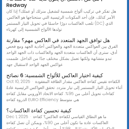
Redway
هل تفكر في تركيب ألواح شمسية لتشغيل منزلك أو عملك؟ إذا كان
الأمر كذلك، فإن أحد المكونات الرئيسية التي ستحتاجها هو العاكس.
تلعب العاكسات دورًا حاسمًا في تحويل التيار المستمر (DC) الذي
تولدها الألواح الشمسية إلى كهرباء
هل توافق الجهد المتعدد في العاكس مهم؟ مقارنة
الفرق بين العواكس متعددة الجهد والعواكس أحادية الجهد ومع فحص
أدق، سترى أن العاكسات متعددة الجهد والعاكسات ذات الجهد الواحد
تبدو متشابهة ولكنها تعمل بشكل مختلف جدًا من الداخل. صُممت
عواكس الجهد الواحد لاستقبال جهد
كيفية اختيار العاكس للألواح الشمسية: 6 نصائح
Oct 10, 2025 · الكفاءة تقيس كفاءة العاكس مقدار الطاقة المفقودة
أثناء تحويل التيار المستمر إلى تيار متردد. تحقق العواكس الرئيسية عادةً
كفاءات تحويل أعلى من 95%. كفاءة الاتحاد الأوروبي مقابل كفاءة
الذروة كفاءة EURO Efficiency هي متوسط
كيفية تحسين كفاءة العاكسات؟
Dec 1, 2025 · ما هو النطاق القياسي لكفاءة العاكس؟ كفاءة
العاكسات عادة ما تكون أعلى من 90%، ويمكن أن تصل كفاءة
العاكسات الأكثر تقدمًا إلى 98% أو حتى أعلى. كيفية تحسين كفاءة