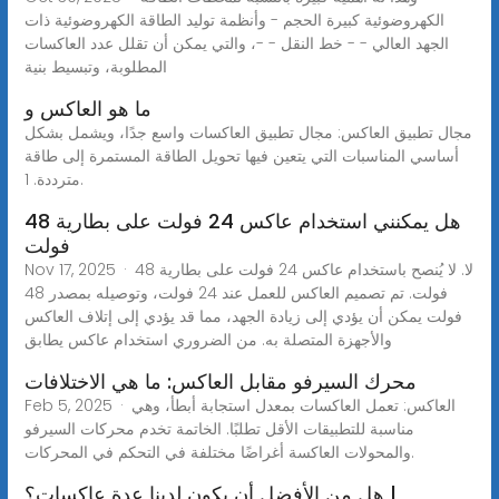
الكهروضوئية كبيرة الحجم - وأنظمة توليد الطاقة الكهروضوئية ذات
الجهد العالي - - خط النقل - -، والتي يمكن أن تقلل عدد العاكسات
المطلوبة، وتبسيط بنية
ما هو العاكس و
مجال تطبيق العاكس: مجال تطبيق العاكسات واسع جدًا، ويشمل بشكل
أساسي المناسبات التي يتعين فيها تحويل الطاقة المستمرة إلى طاقة
مترددة. 1.
هل يمكنني استخدام عاكس 24 فولت على بطارية 48
فولت
Nov 17, 2025 · لا. لا يُنصح باستخدام عاكس 24 فولت على بطارية 48
فولت. تم تصميم العاكس للعمل عند 24 فولت، وتوصيله بمصدر 48
فولت يمكن أن يؤدي إلى زيادة الجهد، مما قد يؤدي إلى إتلاف العاكس
والأجهزة المتصلة به. من الضروري استخدام عاكس يطابق
محرك السيرفو مقابل العاكس: ما هي الاختلافات
Feb 5, 2025 · العاكس: تعمل العاكسات بمعدل استجابة أبطأ، وهي
مناسبة للتطبيقات الأقل تطلبًا. الخاتمة تخدم محركات السيرفو
والمحولات العاكسة أغراضًا مختلفة في التحكم في المحركات.
هل من الأفضل أن يكون لدينا عدة عاكسات؟ |