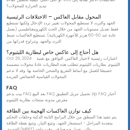
تبديد الحرارة للمحولات؟
المحول مقابل العاكس – الاختلافات الرئيسية
الجهد والتردد لا تستطيع المحولات تغيير تردد الإدخال ولكنها تستطيع
فقط تعديل مستويات الجهد من خلال الحث الكهرومغناطيسي (يعمل
عادة عند 50-60 هرتز للأجهزة الكهربائية). تستطيع العاكسات ضبط
التردد والجهد. وتتراوح قدراتها من
هل أحتاج إلى عاكس خاص لبطارية الليثيوم؟
Oct 25, 2024 · اعتبارات رئيسية لاختيار العاكس: التوافق مع تقنية
الليثيوم: بطاريات الليثيوم تتطلب هذه البطاريات عادةً محولات مصممة
خصيصًا للعمل مع أنماط التفريغ والشحن الخاصة بها. وقد لا تدعم
المحولات القياسية الخصائص الفريدة
FAQ
بيت يدعم FAQ بعد البيع FAQ تحميل تنزيل التطبيق zip FAQ أخبار
معرض مدونة منتجات بطارية الليثيوم
كيف توازن العاكسات الهجينة بين الطاقة
يتم تنفيذ هذا المنطق من خلال البرامج الثابتة الذكية وحلقات التحكم
متعددة المراحل - استشعار الجهد، وتتبع التيار، وتتبع نقطة الطاقة
القصوى (MPPT) والتي تعمل جميعها في وقت واحد.