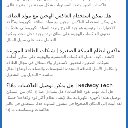
عاكسات الجهد متعدد المستويات شكل موجة جهد متدرج عالي
هل يمكن استخدام العاكس الهجين مع مولد الطاقة
هل يمكن استخدام العاكس الهجين مع مولد الطاقة الكهرومائية؟أحد
الاعتبارات الرئيسية هو جهد الخرج وتردد المولد الكهرومائي. عادةً ما
تحتوي العاكسات الهجينة على نطاق تردد وجهد دخل محدد يمكنها
التعامل معه. على سبيل المثال
عاكس لنظام الشبكة الصغيرة | شبكات الطاقة الموزعة
اكتشف كيف تعمل العاكسات الشمسية والهجينة على تمكين أنظمة
الشبكات الصغيرة لتحقيق الاستقرار والاستقلال في مجال الطاقة
والتكامل الأمثل للطاقة المتجددة للمجتمعات والصناعات.أوضاع انتقال
سلسة - التبديل بين التشغيل
هل يمكن توصيل العاكسات معًا؟ | Redway Tech
هل أنت مهتم بقوة العاكسات؟ هل تتساءل عما إذا كان من الممكن
توصيل هذه الأجهزة الكهربائية معًا لإنشاء نظام أكثر قوة وكفاءة؟ حسنًا،
لقد أتيت إلى المكان الصحيح! في منشور المدونة هذا، سنتعمق في عالم
العاكسات ونستكشف ما إذا