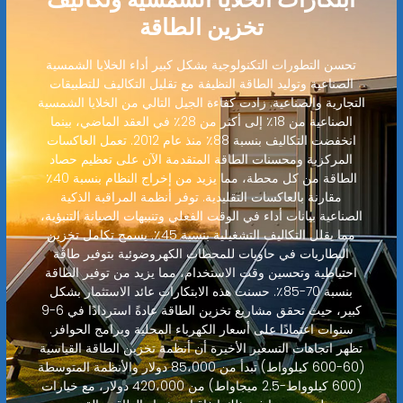
تخزين الطاقة
تحسن التطورات التكنولوجية بشكل كبير أداء الخلايا الشمسية
الصناعية وتوليد الطاقة النظيفة مع تقليل التكاليف للتطبيقات
التجارية والصناعية. زادت كفاءة الجيل التالي من الخلايا الشمسية
الصناعية من 18٪ إلى أكثر من 28٪ في العقد الماضي، بينما
انخفضت التكاليف بنسبة 88٪ منذ عام 2012. تعمل العاكسات
المركزية ومحسنات الطاقة المتقدمة الآن على تعظيم حصاد
الطاقة من كل محطة، مما يزيد من إخراج النظام بنسبة 40٪
مقارنة بالعاكسات التقليدية. توفر أنظمة المراقبة الذكية
الصناعية بيانات أداء في الوقت الفعلي وتنبيهات الصيانة التنبؤية،
مما يقلل التكاليف التشغيلية بنسبة 45٪. يسمح تكامل تخزين
البطاريات في حاويات للمحطات الكهروضوئية بتوفير طاقة
احتياطية وتحسين وقت الاستخدام، مما يزيد من توفير الطاقة
بنسبة 70-85٪. حسنت هذه الابتكارات عائد الاستثمار بشكل
كبير، حيث تحقق مشاريع تخزين الطاقة عادةً استردادًا في 6-9
سنوات اعتمادًا على أسعار الكهرباء المحلية وبرامج الحوافز.
تظهر اتجاهات التسعير الأخيرة أن أنظمة تخزين الطاقة القياسية
(60-600 كيلوواط) تبدأ من 85،000 دولار والأنظمة المتوسطة
(600 كيلوواط-2.5 ميجاواط) من 420،000 دولار، مع خيارات