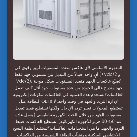
المفهوم الأساسي لأي عاكس متعدد المستويات أنيق وقوي في
آنٍ واحد: فبدلاً من التبديل بين مستويي جهد فقط (+Vdc/2 و-
Vdc/2)، تُصنّع عاكسات الجهد متعدد المستويات شكل موجة
جهد متدرج عالي الجودة من عدة مستويات جهد أقل.كيف تعمل
العاكسات؟تستخدم هذه العملية في العاكسات مكونات إلكترونية
للطاقة مثل IGBTs لإدارة التردد والجهد في وقت واحد. لا
تستطيع المحولات تغيير تردد الإدخال ولكنها تستطيع فقط تعديل
مستويات الجهد من خلال الحث الكهرومغناطيسي (يعمل عادة
عند 50-60 هرتز للأجهزة الكهربائية). تستطيع العاكسات ضبط
التردد والجهد. ما هي استخدامات العاكسات؟تستفيد أنظمة النسخ
الاحتياطي السكنية ومنشآت الطاقة الشمسية من العاكسات