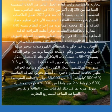
التجارية والصناعية. زادت كفاءة الجيل التالي من الخلايا الشمسية
الصناعية من 18٪ إلى أكثر من 28٪ في العقد الماضي، بينما
انخفضت التكاليف بنسبة 88٪ منذ عام 2012. تعمل العاكسات
المركزية ومحسنات الطاقة المتقدمة الآن على تعظيم حصاد
الطاقة من كل محطة، مما يزيد من إخراج النظام بنسبة 40٪
مقارنة بالعاكسات التقليدية. توفر أنظمة المراقبة الذكية
الصناعية بيانات أداء في الوقت الفعلي وتنبيهات الصيانة التنبؤية،
مما يقلل التكاليف التشغيلية بنسبة 45٪. يسمح تكامل تخزين
البطاريات في حاويات للمحطات الكهروضوئية بتوفير طاقة
احتياطية وتحسين وقت الاستخدام، مما يزيد من توفير الطاقة
بنسبة 70-85٪. حسنت هذه الابتكارات عائد الاستثمار بشكل
كبير، حيث تحقق مشاريع تخزين الطاقة عادةً استردادًا في 6-9
سنوات اعتمادًا على أسعار الكهرباء المحلية وبرامج الحوافز.
تظهر اتجاهات التسعير الأخيرة أن أنظمة تخزين الطاقة القياسية
(60-600 كيلوواط) تبدأ من 85،000 دولار والأنظمة المتوسطة
(600 كيلوواط-2.5 ميجاواط) من 420،000 دولار، مع خيارات
تمويل مرنة بما في ذلك اتفاقيات شراء الطاقة والقروض
الصناعية المتاحة للمشاريع التجارية.