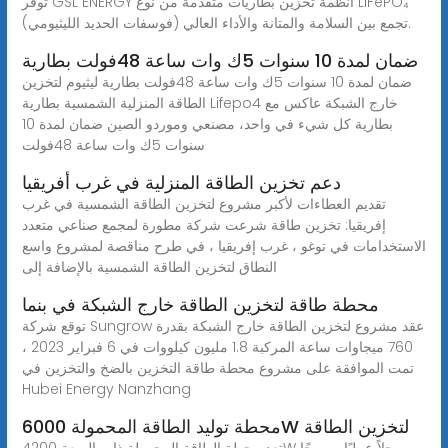
توفر GSL ENERGY أنظمة تخزين بطاريات متقدمة من نوع LiFePO₄
(فوسفات الحديد الليثيومي) تجمع بين السلامة والمتانة والأداء العالي.
ضمان لمدة 10 سنوات 5ك وات ساعة 48فولت بطارية
ضمان لمدة 10 سنوات 5ك وات ساعة 48فولت بطارية ليثيوم لتخزين
الطاقة المنزلية الشمسية بطارية Lifepo4 خارج الشبكة عاكس مع
بطارية كل شيء في واحد، مصنعي وموردو الصين ضمان لمدة 10
سنوات 5ك وات ساعة 48فولت
دعم تخزين الطاقة المنزلية في غرب أفريقيا
تقديم العطاءات لأكبر مشروع لتخزين الطاقة الشمسية في غرب
إفريقيا: تخزين طاقة شرعت شركة مطورة لمجمع صناعي متعدد
الاستخدامات في توغو ، غرب إفريقيا ، في طرح مناقصة لمشروع واسع
النطاق لتخزين الطاقة الشمسية بالإضافة إلى
محطة طاقة لتخزين الطاقة خارج الشبكة في بنما
توقع شركة Sungrow عقد مشروع لتخزين الطاقة خارج الشبكة بقدرة
760 ميجاوات ساعة المركبة 1.8 مليون كيلووات في 6 فبراير 2023 ،
تمت الموافقة على مشروع محطة طاقة التخزين بالضخ والتخزين في
Hubei Energy Nanzhang
محطة توليد الطاقة المحمولة 6000W لتخزين الطاقة
تعد محطة الطاقة المحمولة ذات السعة 4200W حلاً عمليًا ومريحًا