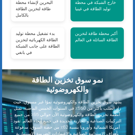
خارج الشبكة في محطة
البحرين لإنشاء محطة
توليد الطاقة في غينيا
طاقة لتخزين الطاقة
بالكامل
أكبر محطة طاقة لتخزين
بدء تشغيل محطة توليد
الطاقة السائلة في العالم
الطاقة الكهربائية لتخزين
الطاقة على جانب الشبكة
في بانغي
نمو سوق تخزين الطاقة
والكهروضوئية
يشهد سوق تخزين الطاقة والكهروضوئية نموًا غير مسبوق، حيث
زاد الطلب بأكثر من 550٪ في السنوات الخمس الماضية. تمثل
أنظمة تخزين الطاقة والكهروضوئية الآن حوالي 65٪ من جميع
التركيبات الصناعية والتجارية الجديدة في جميع أنحاء العالم. تقود
أمريكا الشمالية وأوروبا بنسبة 62٪ من حصة السوق، مدفوعة
بأهداف الاستدامة الصناعية والاعتمادات الضريبية الاستثمارية