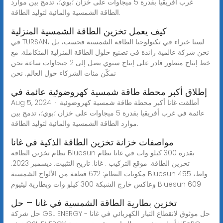
غرب أفريقيا بقدرة 5 ميجاوات على خزان ؛بوي؛، تدمج بين موارد
الطاقة الشمسية والمائية لتوليد الطاقة.
كيف يعمل تخزين الطاقة الشمسية المنزلية
في TURSAN، لسنا خبراء في تكنولوجيا الطاقة الشمسية فحسب، بل
نحن شركة عالمية رائدة في تصنيع حلول الطاقة المنزلية المتكاملة. مع
خط إنتاج متطور قادر على إنتاج سنوي يصل إلى 2 جيجاوات ساعة نحن
نمكّن مئات الشركاء حول العالم. نحن
إطلاق أكبر محطة طاقة شمسية كهروضوئية عائمة في
Aug 5, 2024 · أطلقت غانا أكبر محطة طاقة شمسية كهروضوئية
عائمة في غرب أفريقيا بقدرة 5 ميجاوات على خزان ؛بوي؛، تدمج بين
موارد الطاقة الشمسية والمائية لتوليد الطاقة.
مواصفات خزانة تخزين الطاقة الذكية في غانا
نظام تخزين الطاقة Bluesun بقدرة 300 كيلو وات في غانا نظام
تخزين الطاقة: موقع التركيب : غانا: تاريخ التثبيت: ديسمبر 2023:
مكونات النظام: 672 قطعة من الألواح الشمسية Bluesun 455 واط،
وعاكس خارج الشبكة 300 كيلو وات وبطارية ليثيوم Bluesun 609
تخزين بطارية الطاقة الشمسية في غانا – حل
حل شركة GSL ENERGY - حل موثوق لانقطاع التيار الكهربائي في غانا