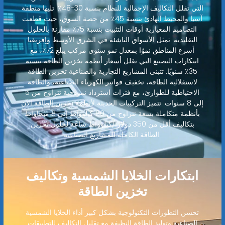
التي تقلل التكاليف الإجمالية للنظام بنسبة 30-48٪. تليها منطقة
آسيا والمحيط الهادئ بنسبة 45٪ من حصة السوق، حيث قطعت
التصاميم المعيارية أوقات التثبيت بنسبة 75٪ مقارنة بالحلول
التقليدية. تمثل الأسواق الناشئة في الشرق الأوسط وإفريقيا
أسرع المناطق نموًا بمعدل نمو سنوي مركب يبلغ 72٪، مع
ابتكارات التصنيع التي تقلل أسعار أنظمة تخزين الطاقة بنسبة
35٪ سنويًا. تتبنى المشاريع التجارية والصناعية تخزين الطاقة
لاستقلالية الطاقة، تخفيف فواتير الكهرباء الصناعية، والطاقة
الاحتياطية للطوارئ، مع فترات استرداد نموذجية تتراوح من 5
إلى 8 سنوات. تتميز التركيبات الحديثة لأنظمة تخزين الطاقة الآن
بأنظمة متكاملة بسعة تتراوح من 80 كيلوواط إلى 8 ميجاواط
بتكاليف أقل من 350 دولارًا/كيلوواط ساعة لحلول تخزين
الطاقة الكاملة للمشاريع الصناعية.
ابتكارات الخلايا الشمسية وتكاليف
تخزين الطاقة
تحسن التطورات التكنولوجية بشكل كبير أداء الخلايا الشمسية
الصناعية وتوليد الطاقة النظيفة مع تقليل التكاليف للتطبيقات