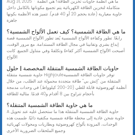
Aug 31, 2025 · ما هي أنظمة حاويات تخزين الطاقة؟ هي أنظمة
متكاملة لتخزين الطاقة الكهربائية يتم تجميع مكوناتها بالكامل داخل
حاوية معيارية (عادة بحجم 20 أو 40 قدم). تتميز هذه الأنظمة بكونها
جاهزة
ما هي الطاقة الشمسية؟ كيف تعمل الألواح الشمسية؟
رابعًا: تطور وكفاءة الألواح الشمسية يُعد تطور الألواح الشمسية قصة
إبداع بشري وتفانينا في مجال الطاقة المستدامة. مع مرور الوقت،
أصبحت الألواح الشمسية أكثر كفاءةً وتكلفةً وفي متناول الجميع. كانت
الألواح
حاويات الطاقة الشمسية المتنقلة المخصصة | حلول
حاوية شمسية متنقلة Highjouleتوفر حاويات الطاقة الشمسية
المتنقلة من "إتش بي" طاقة متجددة محمولة عند الطلب، من خلال
أنظمة كهروضوئية قابلة للطي (20-200 كيلوواط) في وحدات مدمجة
بأحجام تتراوح بين 8 أقدام و40 قدمًا. مثالية للطاقة
ما هي حاوية الطاقة الشمسية المتنقلة؟
A حاوية الطاقة الشمسية المتنقلة هذا ما ستحصل عليه عند تحويل
حاوية شحن عادية إلى محطة طاقة شمسية مكتفية ذاتيًا. صُممت هذه
الوحدات، المزودة بألواح كهروضوئية وبطاريات ومحولات كهربائية
وجميع الملحقات الضرورية الأخرى