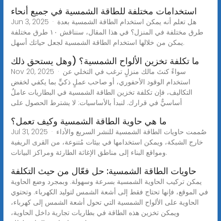
استخدامات مختلفة للطاقة الشمسية في جميع أنحاء
Jun 3, 2025 · هل تعلم أنه يمكن استخدام الطاقة الشمسية بعدة
طرق مختلفة في المنزل؟ في هذا المقال، سنناقش ١٠ طرق مختلفة
يمكن من خلالها استخدام الطاقة الشمسية لجعل حياتك أسهل.
ما تكلفة تخزين الألواح الشمسية؟ (وهل يستحق ذلك
Nov 20, 2025 · سواءً كنتَ مالك منزلٍ ترغب في التخلي عن
استخدام الوقود الأحفوري، أو صاحب عملٍ ذكيٍّ بما يكفي لخفض
التكاليف، فإن تكلفة تخزين الطاقة الشمسية في البطاريات عاملٌ
أساسيٌّ في قرارك. لنبدأ بالأساسيات: لا يشترط الحصول على
ما هي حاوية الطاقة الشمسية وكيف تعمل؟
Jul 31, 2025 · صُممت حاويات الطاقة الشمسية للنشر السريع والأداء
خارج الشبكة، ويمكن استخدامها في بيئات مُتنوعة، من القرى الريفية
ومواقع البناء إلى مناطق الإغاثة الطارئة ومراكز البيانات.
حاويات الطاقة الشمسية: حل فعّال من حيث التكلفة
يمكن تركيب الحاوية الشمسية بسرعة وسهولة. وبمجرد وضع الحاوية
في الموقع، فإنها تحتاج فقط إلى أشعة الشمس لتوليد الكهرباء. وتحتوي
الحاوية على الألواح الشمسية التي تحول أشعة الشمس إلى كهرباء،
ويمكن تخزين هذه الطاقة في بطاريات تجارية داخل الحاوية،