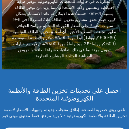
البطاريات في حاويات للمحطات الكهروضوئية بتوفير طاقة
احتياطية وتحسين وقت الاستخدام، مما يزيد من توفير الطاقة
بنسبة 70-85٪. حسنت هذه الابتكارات عائد الاستثمار بشكل
كبير، حيث تحقق مشاريع تخزين الطاقة عادةً استردادًا في 6-9
سنوات اعتمادًا على أسعار الكهرباء المحلية وبرامج الحوافز.
تظهر اتجاهات التسعير الأخيرة أن أنظمة تخزين الطاقة القياسية
(60-600 كيلوواط) تبدأ من 85،000 دولار والأنظمة المتوسطة
(600 كيلوواط-2.5 ميجاواط) من 420،000 دولار، مع خيارات
تمويل مرنة بما في ذلك اتفاقيات شراء الطاقة والقروض
الصناعية المتاحة للمشاريع التجارية.
احصل على تحديثات تخزين الطاقة والأنظمة
الكهروضوئية المتجددة
تلقى رؤى حصرية للصناعة، إطلاق منتجات جديدة، وتنبيهات الأسعار لأنظمة
تخزين الطاقة والأنظمة الكهروضوئية - لا بريد مزعج، فقط محتوى مهني قيم