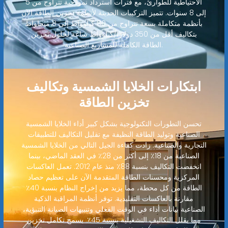
الاحتياطية للطوارئ، مع فترات استرداد نموذجية تتراوح من 5
إلى 8 سنوات. تتميز التركيبات الحديثة لأنظمة تخزين الطاقة الآن
بأنظمة متكاملة بسعة تتراوح من 80 كيلوواط إلى 8 ميجاواط
بتكاليف أقل من 350 دولارًا/كيلوواط ساعة لحلول تخزين
الطاقة الكاملة للمشاريع الصناعية.
ابتكارات الخلايا الشمسية وتكاليف
تخزين الطاقة
تحسن التطورات التكنولوجية بشكل كبير أداء الخلايا الشمسية
الصناعية وتوليد الطاقة النظيفة مع تقليل التكاليف للتطبيقات
التجارية والصناعية. زادت كفاءة الجيل التالي من الخلايا الشمسية
الصناعية من 18٪ إلى أكثر من 28٪ في العقد الماضي، بينما
انخفضت التكاليف بنسبة 88٪ منذ عام 2012. تعمل العاكسات
المركزية ومحسنات الطاقة المتقدمة الآن على تعظيم حصاد
الطاقة من كل محطة، مما يزيد من إخراج النظام بنسبة 40٪
مقارنة بالعاكسات التقليدية. توفر أنظمة المراقبة الذكية
الصناعية بيانات أداء في الوقت الفعلي وتنبيهات الصيانة التنبؤية،
مما يقلل التكاليف التشغيلية بنسبة 45٪. يسمح تكامل تخزين