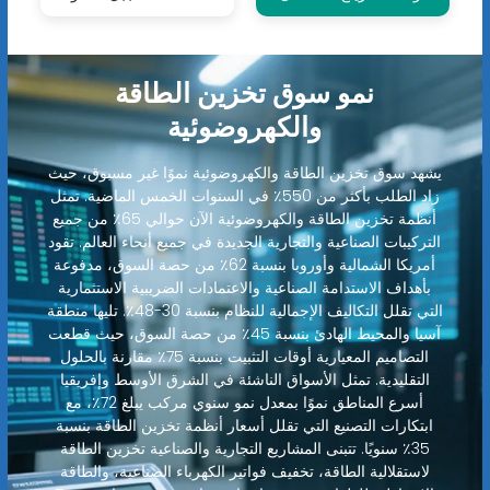
نمو سوق تخزين الطاقة
والكهروضوئية
يشهد سوق تخزين الطاقة والكهروضوئية نموًا غير مسبوق، حيث
زاد الطلب بأكثر من 550٪ في السنوات الخمس الماضية. تمثل
أنظمة تخزين الطاقة والكهروضوئية الآن حوالي 65٪ من جميع
التركيبات الصناعية والتجارية الجديدة في جميع أنحاء العالم. تقود
أمريكا الشمالية وأوروبا بنسبة 62٪ من حصة السوق، مدفوعة
بأهداف الاستدامة الصناعية والاعتمادات الضريبية الاستثمارية
التي تقلل التكاليف الإجمالية للنظام بنسبة 30-48٪. تليها منطقة
آسيا والمحيط الهادئ بنسبة 45٪ من حصة السوق، حيث قطعت
التصاميم المعيارية أوقات التثبيت بنسبة 75٪ مقارنة بالحلول
التقليدية. تمثل الأسواق الناشئة في الشرق الأوسط وإفريقيا
أسرع المناطق نموًا بمعدل نمو سنوي مركب يبلغ 72٪، مع
ابتكارات التصنيع التي تقلل أسعار أنظمة تخزين الطاقة بنسبة
35٪ سنويًا. تتبنى المشاريع التجارية والصناعية تخزين الطاقة
لاستقلالية الطاقة، تخفيف فواتير الكهرباء الصناعية، والطاقة