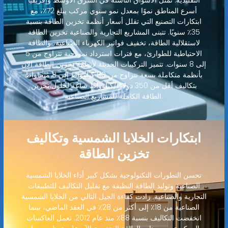
التقليدية. تمثل الأسواق الناشئة في الشرق الأوسط وإفريقيا
أسرع المناطق نموًا بمعدل نمو سنوي مركب يبلغ 72٪، مع
ابتكارات التصنيع التي تقلل أسعار أنظمة تخزين الطاقة بنسبة
35٪ سنويًا. تتبنى المشاريع التجارية والصناعية تخزين الطاقة
لاستقلالية الطاقة، تخفيف فواتير الكهرباء الصناعية، والطاقة
الاحتياطية للطوارئ، مع فترات استرداد نموذجية تتراوح من 5
إلى 8 سنوات. تتميز التركيبات الحديثة لأنظمة تخزين الطاقة الآن
بأنظمة متكاملة بسعة تتراوح من 80 كيلوواط إلى 8 ميجاواط
بتكاليف أقل من 350 دولارًا/كيلوواط ساعة لحلول تخزين
الطاقة الكاملة للمشاريع الصناعية.
ابتكارات الخلايا الشمسية وتكاليف
تخزين الطاقة
تحسن التطورات التكنولوجية بشكل كبير أداء الخلايا الشمسية
الصناعية وتوليد الطاقة النظيفة مع تقليل التكاليف للتطبيقات
التجارية والصناعية. زادت كفاءة الجيل التالي من الخلايا الشمسية
الصناعية من 18٪ إلى أكثر من 28٪ في العقد الماضي، بينما
انخفضت التكاليف بنسبة 88٪ منذ عام 2012. تعمل العاكسات