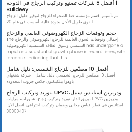
أفضل 5 شركات تصنيع وتركيب الزجاج في الدوحة |
Buildeey
تم تأسيس قسم مؤسسة خط الصحراء للزجاج لتوفير حلول الزجاج
القوي طويل الأجل بجودة عالية. أسست فى عام 20...
حجم وتوقعات الزجاج الكهروضوئي العالمي والزجاج
The إجمالي وتوقعات السوق العالمية للزجاج الكهروضوئي والزجاج
الشمسي وسوق الطاقة الشمسية الكهروضوئية has undergone a
rapid and substantial growth phase in recent times, with
forecasts indicating that this
أفضل 10 مصنّعين للزجاج الشمسي: دليل شامل
أفضل 10 مصنّعين للزجاج الشمسي: دليل شامل - شركة شنغهاي
ياوهوا بيلكينغتون جلاس جروب المحدودة
توريد وتركيب الزجاج، UPVC،ودربزين استانلس ستيل
بريق الدار: توريد وتركيب زجاج، شاورات، مرايات، UPVC ودربزين
استانلس في قطر. قياس مجاني وضمان وتركيب احترافي. اتصل الآن:
30303407