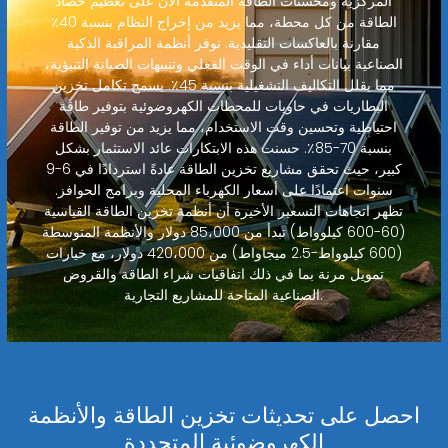
المركزية ومحسنات الطاقة المتقدمة الآن على تعظيم حصاد
الطاقة من كل محطة، مما يزيد من إخراج النظام بنسبة 40٪
مقارنة بالعاكسات التقليدية. توفر أنظمة المراقبة الذكية
الصناعية بيانات أداء في الوقت الفعلي وتنبيهات الصيانة التنبؤية،
مما يقلل التكاليف التشغيلية بنسبة 45٪. يسمح تكامل تخزين
البطاريات في حاويات للمحطات الكهروضوئية بتوفير طاقة
احتياطية وتحسين وقت الاستخدام، مما يزيد من توفير الطاقة
بنسبة 70-85٪. حسنت هذه الابتكارات عائد الاستثمار بشكل
كبير، حيث تحقق مشاريع تخزين الطاقة عادةً استردادًا في 6-9
سنوات اعتمادًا على أسعار الكهرباء المحلية وبرامج الحوافز.
تظهر اتجاهات التسعير الأخيرة أن أنظمة تخزين الطاقة القياسية
(60-600 كيلوواط) تبدأ من 85،000 دولار والأنظمة المتوسطة
(600 كيلوواط-2.5 ميجاواط) من 420،000 دولار، مع خيارات
تمويل مرنة بما في ذلك اتفاقيات شراء الطاقة والقروض
الصناعية المتاحة للمشاريع التجارية.
احصل على تحديثات تخزين الطاقة والأنظمة
الكهروضوئية المتجددة