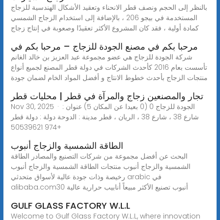
بالنظر إلى الحجم ونصف قطر الانحناء وتعقيد الأشكال الهندسية للزجاج
المستخدمة في بيجو 206 ، بالإضافة إلى استخدام الزجاج الشمسي
كمادة أولية ، فقد كان المشروع الأكثر تعقيدًا وصعوبة في إنتاج زجاج
مرحبا بكم في مصنع الجودة للزجاج – مرحبا بكم في
شركة الجودة للزجاج هي عضو مجموعة عبد العزيز بن خالد الغانم
تأسست بعام 2016 كأحدث الشركات في دولة قطر المصنع لجميع أنواع
منتجات الزجاج بأحدث خطوط الانتاج و أفضل المواد الخام لضمان جودة
تجار والمصنعين زجاج والمرآة في قطر | محليات قطر
Nov 30, 2025 · الجودة للزجاج 0 (0 بعيدا عن المكان 5) عنوان :
شارع 38 ، شارع 38 ، الريان ، قطر مدينة : الدوحة دولة : دولة قطر
+974 50539621
الطاقة الشمسية والزجاج أنبوب
البحث عن أفضل مجموعة من شركات التصنيع والمصادر الطاقة
الشمسية والزجاج أنبوب منتجات الطاقة الشمسية والزجاج أنبوب
رخيصة وذات جودة عالية لأسواق متحدثي arabic في
alibaba.com30 أنبوب تصنيع الأكثر مبيعاً أنابيب حرارية عالية
GULF GLASS FACTORY W.L.L
Welcome to Gulf Glass Factory W.L.L, where innovation