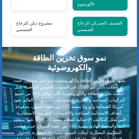
الألومنيوم
التصنيف الجمركي للزجاج
مشروع دبلن للزجاج
الشمسي
الشمسي
نمو سوق تخزين الطاقة
والكهروضوئية
يشهد سوق تخزين الطاقة والكهروضوئية نموًا غير مسبوق، حيث
زاد الطلب بأكثر من 550٪ في السنوات الخمس الماضية. تمثل
أنظمة تخزين الطاقة والكهروضوئية الآن حوالي 65٪ من جميع
التركيبات الصناعية والتجارية الجديدة في جميع أنحاء العالم. تقود
أمريكا الشمالية وأوروبا بنسبة 62٪ من حصة السوق، مدفوعة
بأهداف الاستدامة الصناعية والاعتمادات الضريبية الاستثمارية
التي تقلل التكاليف الإجمالية للنظام بنسبة 30-48٪. تليها منطقة
آسيا والمحيط الهادئ بنسبة 45٪ من حصة السوق، حيث قطعت
التصاميم المعيارية أوقات التثبيت بنسبة 75٪ مقارنة بالحلول