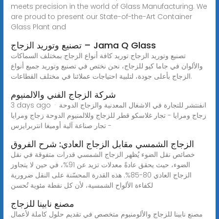
meets precision in the world of Glass Manufacturing. We
are proud to present our State-of-the-Art Container
Glass Plant and
تصنيع وتوريد الزجاج – Jama Q Glass
تصنيع وتوريد الزجاج توريد كافة أنواع الزجاج بمختلف السماكات
والألوان في جاما كيو للزجاج، نحن نختص في تصنيع وتوريد جميع أنواع
الزجاج بأعلى جودة، لتلبية احتياجات عملائنا في مختلف القطاعات.
شركة الزجاج الفني والالمنيوم
3 days ago · انفنتشر للتجارة في الاشغال المعدنية والزجاج الدوحة
زجاج ومرايا - تجار غلاسكو قطر للزجاج وللالمنيوم الدوحة زجاج ومرايا
- تجار صناعة آلية أوميغا انتربرايزس
الزجاج الشمسي مقابل الزجاج العادي: شرح الفروق
خصائص نقل الضوء يُظهر الزجاج الشمسي قدرات متفوقة في نقل
الضوء، حيث يحقق عادةً معدلات تزيد عن 91%، في حين لا يتجاوز
الزجاج العادي 80-85%. هذه القدرة المحسّنة على النقل ضرورية
لكفاءة الألواح الشمسية، لأن كل نقطة مئوية تُحسن
مصنع نابينا للزجاج
مصنع نابينا للزجاج والألومنيوم متخصص في تقديم حلول كاملة لأعمال