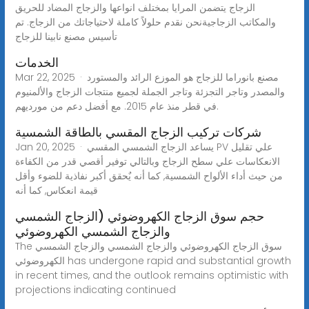
الزجاج يتضمن المرايا بمختلف انواعها والزجاج المضاد للحريق
والمكاتب الزجاجيةنحن نقدم حلولاً كاملة لاحتياجاتك من الزجاج. تم
تأسيس مصنع نابينا للزجاج
الخدمات
Mar 22, 2025 · مصنع بانوراما للزجاج هو الموزع الرائد والمستورد
والمصدر وتاجر التجزئة وتاجر الجملة لجميع منتجات الزجاج والألمنيوم
في قطر منذ عام 2015. مع أفضل دعم من مورديهم.
شركات تركيب الزجاج المقسي بالطاقة الشمسية
Jan 20, 2025 · يساعد الزجاج الشمسي المقسي PV علي تقليل
الانعكاسات علي سطح الزجاج وبالتالي توفير أقصي قدر من الكفاءة
من حيث أداء الألواح الشمسية, كما أنه يٌحقق أكبر نفاذية للضوء وأقل
قيمة انعكاس, كما أنه
حجم سوق الزجاج الكهروضوئي (الزجاج الشمسي
والزجاج الشمسي الكهروضوئي
The سوق الزجاج الكهروضوئي والزجاج الشمسي والزجاج الشمسي
الكهروضوئي has undergone rapid and substantial growth
in recent times, and the outlook remains optimistic with
projections indicating continued