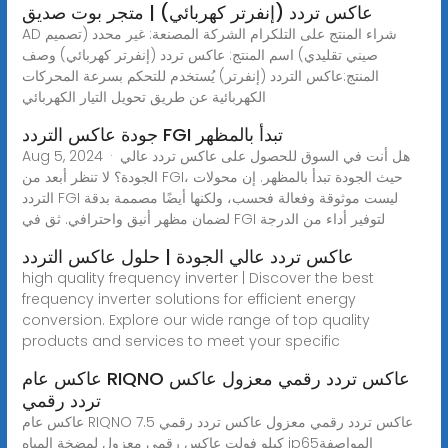
عاكس تردد (إنفرتر كهربائي) | متجر بوت صديق
AD شراء المنتج على التلكرام الشركة المصنعة: غير محدد (تصميم
صيني تقليدي) اسم المنتج: عاكس تردد (إنفرتر كهربائي) وصف
المنتج:عاكس التردد (إنفرتر) يُستخدم للتحكم بسرعة المحركات
الكهربائية عن طريق تحويل التيار الكهربائي
جودة عاكس التردد FGI تبدأ بالمظهر
Aug 5, 2024 · هل أنت في السوق للحصول على عاكس تردد عالي
الجودة؟ لا تنظر أبعد من FGI، حيث الجودة تبدأ بالمظهر. إن محولات
التردد FGI ليست موثوقة وفعالة فحسب، ولكنها أيضًا مصممة بدقة
لضمان مظهر أنيق واحترافي. ثق في FGI لتوفير أداء من الدرجة
عاكس تردد عالي الجودة | حلول عاكس التردد
high quality frequency inverter | Discover the best
frequency inverter solutions for efficient energy
conversion. Explore our wide range of top quality
products and services to meet your specific
عاكس عام RIQNO عاكس تردد رقمي معزول عاكس
تردد رقمي
عاكس عام RIQNO عاكس تردد رقمي معزول عاكس تردد رقمي 7.5
كيلو فولت عاكس رقمي معزول لمضخة المياه ip65المواصفة