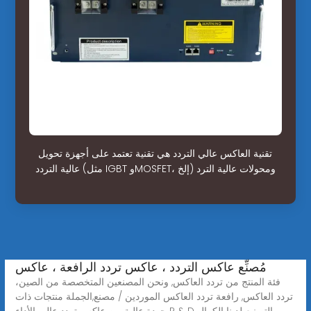
تقنية العاكس عالي التردد هي تقنية تعتمد على أجهزة تحويل
عالية التردد (مثل IGBT وMOSFET، إلخ) ومحولات عالية الترد
مُصنِّع عاكس التردد ، عاكس تردد الرافعة ، عاكس
فئة المنتج من تردد العاكس, ونحن المصنعين المتخصصة من الصين،
تردد العاكس, رافعة تردد العاكس الموردين / مصنع,الجملة منتجات ذات
جودة عالية من عاكس تردد عالي الأداء R & D والتصنيع،لدينا الكمال