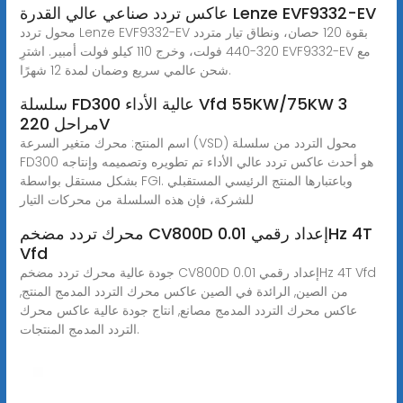
عاكس تردد صناعي عالي القدرة Lenze EVF9332-EV
محول تردد Lenze EVF9332-EV بقوة 120 حصان، ونطاق تيار متردد
320-440 فولت، وخرج 110 كيلو فولت أمبير. اشترِ EVF9332-EV مع
شحن عالمي سريع وضمان لمدة 12 شهرًا.
سلسلة FD300 عالية الأداء Vfd 55KW/75KW 3
مراحل 220V
اسم المنتج: محرك متغير السرعة (VSD) محول التردد من سلسلة
FD300 هو أحدث عاكس تردد عالي الأداء تم تطويره وتصميمه وإنتاجه
بشكل مستقل بواسطة FGI. وباعتبارها المنتج الرئيسي المستقبلي
للشركة، فإن هذه السلسلة من محركات التيار
محرك تردد مضخم CV800D إعداد رقمي 0.01Hz 4T
Vfd
جودة عالية محرك تردد مضخم CV800D إعداد رقمي 0.01Hz 4T Vfd
من الصين, الرائدة في الصين عاكس محرك التردد المدمج المنتج,
عاكس محرك التردد المدمج مصانع, انتاج جودة عالية عاكس محرك
التردد المدمج المنتجات.