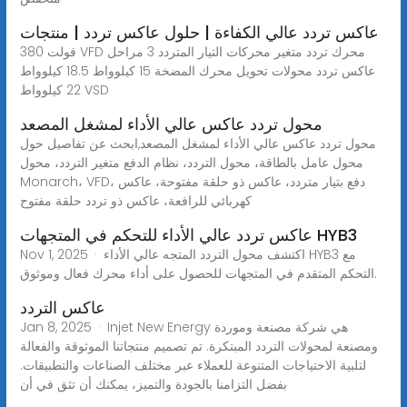
عاكس تردد عالي الكفاءة | حلول عاكس تردد | منتجات
380 فولت VFD محرك تردد متغير محركات التيار المتردد 3 مراحل
عاكس تردد محولات تحويل محرك المضخة 15 كيلوواط 18.5 كيلوواط
22 كيلوواط VSD
محول تردد عاكس عالي الأداء لمشغل المصعد
محول تردد عاكس عالي الأداء لمشغل المصعد,ابحث عن تفاصيل حول
محول عامل بالطاقة، محول التردد، نظام الدفع متغير التردد، محول
Monarch، VFD، دفع بتيار متردد، عاكس ذو حلقة مفتوحة، عاكس
كهربائي للرافعة، عاكس ذو تردد حلقة مفتوح
عاكس تردد عالي الأداء للتحكم في المتجهات HYB3
Nov 1, 2025 · اكتشف محول التردد المتجه عالي الأداء HYB3 مع
التحكم المتقدم في المتجهات للحصول على أداء محرك فعال وموثوق.
عاكس التردد
Jan 8, 2025 · Injet New Energy هي شركة مصنعة وموردة
ومصنعة لمحولات التردد المبتكرة. تم تصميم منتجاتنا الموثوقة والفعالة
لتلبية الاحتياجات المتنوعة للعملاء عبر مختلف الصناعات والتطبيقات.
بفضل التزامنا بالجودة والتميز، يمكنك أن تثق في أن