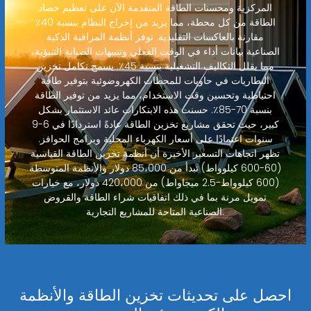
المركزية ومحسنات الطاقة المتقدمة الآن على تعظيم حصاد
الطاقة من كل محطة، مما يزيد من إخراج النظام بنسبة 40٪
مقارنة بالعاكسات التقليدية. توفر أنظمة المراقبة الذكية
الصناعية بيانات أداء في الوقت الفعلي وتنبيهات الصيانة التنبؤية،
مما يقلل التكاليف التشغيلية بنسبة 45٪. يسمح تكامل تخزين
البطاريات في حاويات للمحطات الكهروضوئية بتوفير طاقة
احتياطية وتحسين وقت الاستخدام، مما يزيد من توفير الطاقة
بنسبة 70-85٪. حسنت هذه الابتكارات عائد الاستثمار بشكل
كبير، حيث تحقق مشاريع تخزين الطاقة عادةً استردادًا في 6-9
سنوات اعتمادًا على أسعار الكهرباء المحلية وبرامج الحوافز.
تظهر اتجاهات التسعير الأخيرة أن أنظمة تخزين الطاقة القياسية
(60-600 كيلوواط) تبدأ من 85،000 دولار والأنظمة المتوسطة
(600 كيلوواط-2.5 ميجاواط) من 420،000 دولار، مع خيارات
تمويل مرنة بما في ذلك اتفاقيات شراء الطاقة والقروض
الصناعية المتاحة للمشاريع التجارية.
احصل على تحديثات تخزين الطاقة والأنظمة