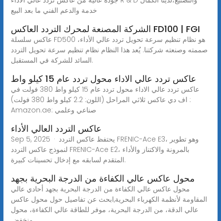
خدمة والدعم الفني ما بعد البيع
الشركة المصنعة لمحرك التردد العاكس FD100 | FGI
عاكس سلسلة FD500 هو نظام تنظيم سرعة تحويل تردد عالي الأداء،
صممته وصنعته شركتنا. يُعد هذا النظام نظام تنظيم سرعة تحويل التردد
السائد للشركة في المستقبل.
عاكس تردد عالي الاداء محول تردد عام 15 كيلو واط
عاكس تردد عالي الاداء محول تردد عام 15 كيلو واط 380 فولت في
اف دي عاكس ثلاثي المراحل (اللون: 2.2 كيلو واط 380 فولت) :
Amazon.ae: صناعي وعلمي
عاكس التردد العالي الأداء
Sep 5, 2025 · يحتفظ عاكس التردد FRENIC-Ace E3، وهو تطوير
لنموذج عاكس التردد FRENIC-Ace E2، بالمرونة والاكتناز والأداء
المتقدم لسابقه مع إدخال تحسينات كبيرة.
محول عاكس عالي الكفاءة من الدرجة البحرية بجهد
محول عاكس عالي الكفاءة من الدرجة البحرية بجهد أحادي عالي
المقاومة لأنظمة الكهرباء البحرية,ابحث عن تفاصيل حول محول عاكس
عالي الدقة، من الدرجة البحرية، موفر للطاقة عالي الكفاءة، محول
منخفض