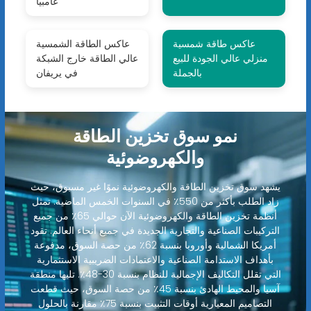
غامبيا
عاكس طاقة شمسية
عاكس الطاقة الشمسية
منزلي عالي الجودة للبيع
عالي الطاقة خارج الشبكة
بالجملة
في يريفان
نمو سوق تخزين الطاقة
والكهروضوئية
يشهد سوق تخزين الطاقة والكهروضوئية نموًا غير مسبوق، حيث
زاد الطلب بأكثر من 550٪ في السنوات الخمس الماضية. تمثل
أنظمة تخزين الطاقة والكهروضوئية الآن حوالي 65٪ من جميع
التركيبات الصناعية والتجارية الجديدة في جميع أنحاء العالم. تقود
أمريكا الشمالية وأوروبا بنسبة 62٪ من حصة السوق، مدفوعة
بأهداف الاستدامة الصناعية والاعتمادات الضريبية الاستثمارية
التي تقلل التكاليف الإجمالية للنظام بنسبة 30-48٪. تليها منطقة
آسيا والمحيط الهادئ بنسبة 45٪ من حصة السوق، حيث قطعت
التصاميم المعيارية أوقات التثبيت بنسبة 75٪ مقارنة بالحلول