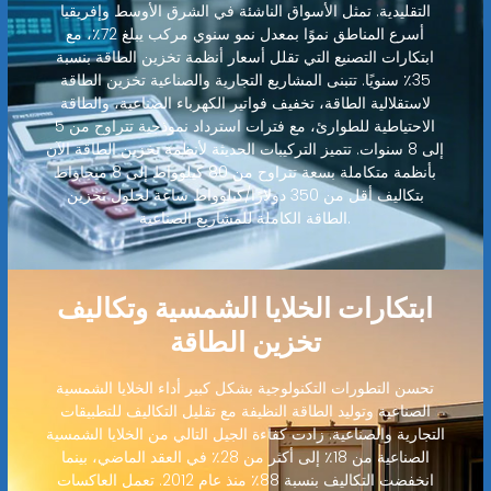
التقليدية. تمثل الأسواق الناشئة في الشرق الأوسط وإفريقيا
أسرع المناطق نموًا بمعدل نمو سنوي مركب يبلغ 72٪، مع
ابتكارات التصنيع التي تقلل أسعار أنظمة تخزين الطاقة بنسبة
35٪ سنويًا. تتبنى المشاريع التجارية والصناعية تخزين الطاقة
لاستقلالية الطاقة، تخفيف فواتير الكهرباء الصناعية، والطاقة
الاحتياطية للطوارئ، مع فترات استرداد نموذجية تتراوح من 5
إلى 8 سنوات. تتميز التركيبات الحديثة لأنظمة تخزين الطاقة الآن
بأنظمة متكاملة بسعة تتراوح من 80 كيلوواط إلى 8 ميجاواط
بتكاليف أقل من 350 دولارًا/كيلوواط ساعة لحلول تخزين
الطاقة الكاملة للمشاريع الصناعية.
ابتكارات الخلايا الشمسية وتكاليف
تخزين الطاقة
تحسن التطورات التكنولوجية بشكل كبير أداء الخلايا الشمسية
الصناعية وتوليد الطاقة النظيفة مع تقليل التكاليف للتطبيقات
التجارية والصناعية. زادت كفاءة الجيل التالي من الخلايا الشمسية
الصناعية من 18٪ إلى أكثر من 28٪ في العقد الماضي، بينما
انخفضت التكاليف بنسبة 88٪ منذ عام 2012. تعمل العاكسات