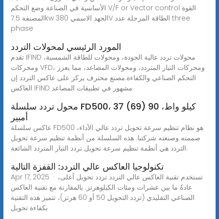
الأساسية في الصناعة وضع التحكم V/F or Vector control القوة
المصنفة 7.5kw الجهد الاسمي 380V الطاقة المرحلة عدد three
phase
المورد الرئيسي لمحولات التردد
تقدم IFIND محولات تردد عالية الجودة، ومحولات للطاقة الشمسية،
ومحركات VFD، ومحركات التيار المتردد، ومحولات المصاعد، مما يعزز
التحكم الصناعي والكفاءة.مصنع محترف يركز على عاكس التردد إن
العاكس IFIND مشهور في تطبيقات المصاعد
محول تردد سلسلة FD500، 37 كيلو واط، 90 (69)
أمبير
عاكس سلسلة FD500 هو نظام تنظيم سرعة تحويل تردد عالي الأداء،
صممته وصنعته شركتنا. هذه السلسلة من أنظمة تنظيم سرعة تحويل
التردد هي أنظمة تنظيم سرعة تحويل تردد التيار المتردد الشائعة.
تكنولوجيا العاكس عالي التردد: القفزة التالية
Apr 17, 2025 · تستخدم تقنية العاكس عالي التردد تردد تحويل أعلى،
عادةً ما بين عشرات ومئات الكيلوهرتز. بالمقارنة مع تقنية العاكس
الصناعي التقليدي (تردد التحويل 50 أو 60 هرتز)، تتميز هذه التقنية
بكفاءة تحويل