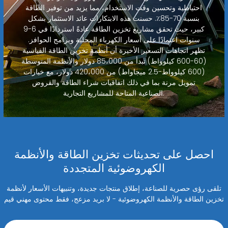
احتياطية وتحسين وقت الاستخدام، مما يزيد من توفير الطاقة
بنسبة 70-85٪. حسنت هذه الابتكارات عائد الاستثمار بشكل
كبير، حيث تحقق مشاريع تخزين الطاقة عادةً استردادًا في 6-9
سنوات اعتمادًا على أسعار الكهرباء المحلية وبرامج الحوافز.
تظهر اتجاهات التسعير الأخيرة أن أنظمة تخزين الطاقة القياسية
(60-600 كيلوواط) تبدأ من 85،000 دولار والأنظمة المتوسطة
(600 كيلوواط-2.5 ميجاواط) من 420،000 دولار، مع خيارات
تمويل مرنة بما في ذلك اتفاقيات شراء الطاقة والقروض
الصناعية المتاحة للمشاريع التجارية.
احصل على تحديثات تخزين الطاقة والأنظمة
الكهروضوئية المتجددة
تلقى رؤى حصرية للصناعة، إطلاق منتجات جديدة، وتنبيهات الأسعار لأنظمة
تخزين الطاقة والأنظمة الكهروضوئية - لا بريد مزعج، فقط محتوى مهني قيم