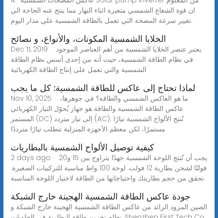
ان قوة الشعاع الشمسي متغيرة اثناء النهار مما ينتج عنه الجاجة الي
تغيير سرعة المضخة التي تعمل بالطاقة الشمسية علي مدار اليوم.
الخلايا الشمسية المكونات، والأنواع، و نصائح
Dec 11, 2019 · يعتبر عنصر الخلايا الشمسية من أهم العناصر الموجود
في نظام الطاقة الشمسية، حيث أنه من إحدى أسس نظام الطاقة
الشمسية والتي تعمل على إنتاج الطاقة الكهربائية
لماذا تحتاج إلى عاكس للطاقة الشمسية: كل ما يجب
Nov 10, 2025 · ما هو العاكس الشمسي والطاقة؟ في جوهرها،
عاكس الطاقة الشمسية والطاقة هو جهاز يُحوّل التيار الكهربائي
المستمر (DC) إلى تيار متردد (AC). تُنتج الألواح الشمسية تيارًا
مستمرًا، لكن معظم الأجهزة المنزلية تتطلب تيارًا مترددًا
كيفية توصيل الألواح الشمسية بالبطاريات
2 days ago · يجب أن تُنتج اللوحة الشمسية جهدًا يتراوح بين 15 و20
فولتًا لشحن بطارية 12 فولت. لوحة 100 واط مناسبة للتركيبات الصغيرة.
تحقق من حجم بطاريتك واحتياجاتها من الطاقة لاختيار اللوحة المناسبة.
جودة عاكس الطاقة الشمسية الهجينة خارج الشبكة
الصين المزود الرائد من عاكس الطاقة الشمسية الهجينة خارج الشبكة و
نظام تخزين طاقة البطارية في الحاويات, Shenzhen First Tech Co.,