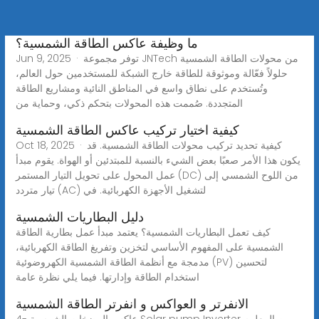
ما وظيفة عاكس الطاقة الشمسية؟
Jun 9, 2025 · توفر مجموعة JNTech من محولات الطاقة الشمسية
حلولاً فعّالة وموثوقة للطاقة خارج الشبكة للمستخدمين حول العالم،
وتُستخدم على نطاق واسع في المناطق النائية ومشاريع الطاقة
المتجددة. صُممت هذه المحولات بتحكم ذكي، وحماية من
كيفية اختيار تركيب عاكس الطاقة الشمسية
Oct 18, 2025 · كيفية تحديد تركيب محولات الطاقة الشمسية. قد
يكون هذا الأمر صعبًا بعض الشيء بالنسبة للمبتدئين أو الهواة. يقوم مبدأ
عمل المحول على تحويل التيار المستمر (DC) من اللوح الشمسي إلى
تيار متردد (AC) لتشغيل الأجهزة الكهربائية. في
دليل البطاريات الشمسية
كيف تعمل البطاريات الشمسية؟ يعتمد مبدأ عمل بطارية الطاقة
الشمسية على المفهوم الأساسي لتخزين وتفريغ الطاقة الكهربائية،
مدمجة مع أنظمة الطاقة الشمسية الكهروضوئية (PV) لتحسين
استخدام الطاقة وإدارتها. فيما يلي نظرة عامة
الانفرتر و العواكس و انفرتر الطاقة الشمسية
4- عاكس المضخات الشمسية Solar pump Inverter من المعلوم