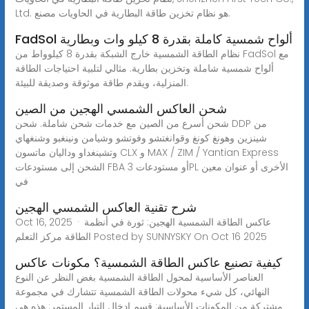
Ltd. هو نظام تخزين طاقة البطارية في الحاويات مصنع.
FadSol ألواح شمسية كاملة بقدرة 8 كيلو وات وبطارية
نظام الطاقة الشمسية خارج الشبكة بقدرة 8 كيلوواط من FadSol مع
ألواح شمسية شاملة وتخزين بطارية. مثالي لتلبية احتياجات الطاقة
المنزلية، ويقدم طاقة موثوقة وصديقة للبيئة.
شحن العاكس الشمسي الهجين من الصين
شحن أسرع من الصين مع خدمات شحن شاملة. شحن DDP من
شينزين وهونغ كونغ وقوانغتشو وفوتشو وشيامن ونينغبو وشنغهاي
وتشينغداو وداليان ماتسون CLX و MAX / ZIM / Yantian Express
الشحن إلى مستودعات FBA أو مستودعات 3PL الأخرى أو عنوان معين
في
شرح تقنية العاكس الشمسي الهجين
Oct 16, 2025 · عاكس الطاقة الشمسية الهجين: ثورة في أنظمة
الطاقة مركز التعلم Posted by SUNNYSKY On Oct 16 2025
كيفية تصنيع عاكس الطاقة الشمسية؟ مكونات عاكس
العناصر الأساسية لمحول الطاقة الشمسية بغض النظر عن النوع
النهائي، كل شيء محولات الطاقة الشمسية تتشارك في مجموعة
مشتركة من المكونات الأساسية: قسم إدخال التيار المستمر: هذه هي