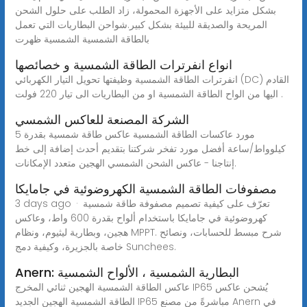
بشكل متزايد على الأجهزة المحمولة، زاد الطلب على حلول الشحن
المريحة والصديقة للبيئة بشكل كبير.شواحن البطاريات التي تعمل
بالطاقة الشمسية الشمسية ظهرت
انواع انفرترات الطاقة الشمسية و خصائصها
انفرترات الطاقة الشمسية وظيفتها تحويل التيار الكهربائي (DC) القادم
اليها من الواح الطاقة الشمسية او من البطاريات الى تيار 220 فولت .
الشركة المصنعة للعاكس الشمسي
مورد عاكسات الطاقة الشمسية عاكس طاقة شمسية بقدرة 5
كيلوواط/ساعة أفضل مورد تفخر شركتنا بتقديم أحدث إضافة إلى خط
إنتاجنا - عاكس الشحن الشمسي الهجين متعدد الإمكانات.
مصفوفات الطاقة الشمسية الكهروضوئية في جامايكا
3 days ago · تعرّف على كيفية تصميم مصفوفة طاقة شمسية
كهروضوئية في جامايكا باستخدام ألواح بقدرة 600 واط، وعاكس
هجين، وبطارية ليثيوم، ونظام MPPT. شرح مبسط للحسابات، ونصائح
خاصة بالجزيرة، وكيفية دمج Sunchees.
Anern: البطارية الشمسية ، الألواح الشمسية
عاكس الطاقة الشمسية الهجين ثنائي المخرج IP65 يُشحن عاكس
الطاقة الشمسية الهجين الجديد IP65 مباشرةً من مصنع Anern في