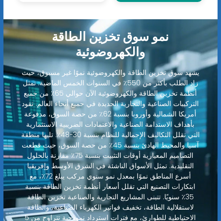
نمو سوق تخزين الطاقة
والكهروضوئية
يشهد سوق تخزين الطاقة والكهروضوئية نموًا غير مسبوق، حيث
زاد الطلب بأكثر من 550٪ في السنوات الخمس الماضية. تمثل
أنظمة تخزين الطاقة والكهروضوئية الآن حوالي 65٪ من جميع
التركيبات الصناعية والتجارية الجديدة في جميع أنحاء العالم. تقود
أمريكا الشمالية وأوروبا بنسبة 62٪ من حصة السوق، مدفوعة
بأهداف الاستدامة الصناعية والاعتمادات الضريبية الاستثمارية
التي تقلل التكاليف الإجمالية للنظام بنسبة 30-48٪. تليها منطقة
آسيا والمحيط الهادئ بنسبة 45٪ من حصة السوق، حيث قطعت
التصاميم المعيارية أوقات التثبيت بنسبة 75٪ مقارنة بالحلول
التقليدية. تمثل الأسواق الناشئة في الشرق الأوسط وإفريقيا
أسرع المناطق نموًا بمعدل نمو سنوي مركب يبلغ 72٪، مع
ابتكارات التصنيع التي تقلل أسعار أنظمة تخزين الطاقة بنسبة
35٪ سنويًا. تتبنى المشاريع التجارية والصناعية تخزين الطاقة
لاستقلالية الطاقة، تخفيف فواتير الكهرباء الصناعية، والطاقة
الاحتياطية للطوارئ، مع فترات استرداد نموذجية تتراوح من 5