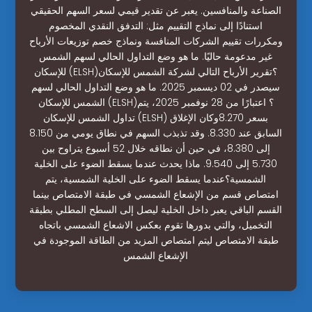
الصناعة والمنافسين. يعبر عن تقدير قيمي لسعر السهم الحقيقي
استنادًا إلى نماذج التقييم مثل: التدفق النقدي المخصوم
ومكررات تقييم الشركات المنافسة ونماذج خصم توزيعات الأرباح
غير مدعومة حاليًا. ما هو وضع التداول الحالي لسهم الشمس
للإسكان (ELSH)؟تقرير الأرباح التالي لشركة الشمس للإسكان
سيصدر في 02 ديسمبر 2025. ما هو وضع التداول الحالي لسهم
الشمس للإسكان (ELSH)؟ اعتبارًا من 28 نوفمبر 2025، يتم
تداول الشمس للإسكان (ELSH) بسعر 8.270وكان الإغلاق
السابق عند 8.330. وقد تذبذب السهم في نطاق يومي من 8.150
إلى 8.380، في حين أن نطاقه خلال 52 أسبوع يتراوح بين
5.730 إلى 9.540. ماذا يحدث عندما يسقط الضوء على الخلية
الشمسية؟عندما يسقط الضوء على الخلية الشمسية، يتم
امتصاص قسم من الإشعاع الشمسي في طبقة الامتصاص بينما
القسم الباقي يعبر داخل الخلية ليصل إلى السطح المطلي بطبقة
التخميل، والتي بدورها تقوم بعكس الاشعاع الشمسي باتجاه
طبقة الامتصاص ليتم امتصاص المزيد من الطاقة الموجودة في
الإشعاع الشمس