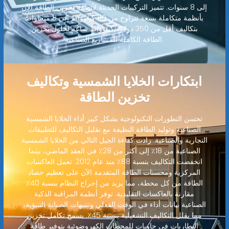
إلى 8 سنوات. تتميز التركيبات الحديثة لأنظمة تخزين الطاقة الآن
بأنظمة متكاملة بسعة تتراوح من 80 كيلوواط إلى 8 ميجاواط
بتكاليف أقل من 350 دولارًا/كيلوواط ساعة لحلول تخزين
الطاقة الكاملة للمشاريع الصناعية.
ابتكارات الخلايا الشمسية وتكاليف
تخزين الطاقة
تحسن التطورات التكنولوجية بشكل كبير أداء الخلايا الشمسية
الصناعية وتوليد الطاقة النظيفة مع تقليل التكاليف للتطبيقات
التجارية والصناعية. زادت كفاءة الجيل التالي من الخلايا الشمسية
الصناعية من 18٪ إلى أكثر من 28٪ في العقد الماضي، بينما
انخفضت التكاليف بنسبة 88٪ منذ عام 2012. تعمل العاكسات
المركزية ومحسنات الطاقة المتقدمة الآن على تعظيم حصاد
الطاقة من كل محطة، مما يزيد من إخراج النظام بنسبة 40٪
مقارنة بالعاكسات التقليدية. توفر أنظمة المراقبة الذكية
الصناعية بيانات أداء في الوقت الفعلي وتنبيهات الصيانة التنبؤية،
مما يقلل التكاليف التشغيلية بنسبة 45٪. يسمح تكامل تخزين
البطاريات في حاويات للمحطات الكهروضوئية بتوفير طاقة