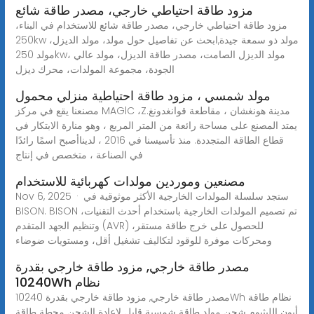
مزود طاقة احتياطي خارجي، مصدر طاقة شائع
مزود طاقة احتياطي خارجي، مصدر طاقة شائع للاستخدام في البناء،
250kw مولد ذو سمعة جيدة,ابحث عن تفاصيل حول مولد، مولد الديزل،
مولد 250kw، مولد الديزل الصامت، مصدر طاقة الديزل، مولد عالي
الجودة، مجموعة المولدات، محرك ديزل
مولد شمسي ، مزود طاقة احتياطية منزلي محمول
مصنعنا يقع في مركز MAGlC ،Zمدينة هونغشان ، مقاطعة قوانغدونغ.
يمتد المصنع على مساحة رائعة من المتر المربع ، وهو منارة الابتكار في
قطاع الطاقة المتجددة. منذ تأسيسنا في 2016 ، لديناأصبح اسمًا رائدًا
في الصناعة ، متخصص في إنتاج
مصنعين وموردين مولدات كهربائية للاستخدام
Nov 6, 2025 · ستجد سلسلة المولدات الخارجية الأكثر موثوقية في
BISON. BISON تم تصميم المولدات الخارجية باستخدام أحدث التقنيات،
وتنظيم الجهد المتقدم (AVR) للحصول على خرج طاقة مستقر،
ومحركات موفرة للوقود لتكاليف تشغيل أقل، ومستويات ضوضاء
مصدر طاقة خارجي, مزود طاقة خارجي بقدرة
10240Wh نظام
مصدر طاقة خارجي, مزود طاقة خارجي بقدرة 10240Wh نظام طاقة
أيون الليثيوم شحن مولد طاقة شمسية قابل لإعادة الشحن محطة طاقة