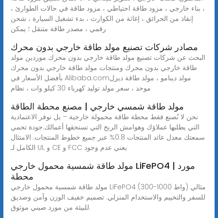
، بناء خارجي ، مزود طاقة احتياطي ، مزود طاقة في حالات الطوارئ ،
إنقاذ من الحرائق ، إغاثة من الكوارث ، بدء تشغيل السيارة ، شحن
رقمي ، مصدر طاقة متنقل ؛ يمكن
مصادر شركات تصنيع مولد طاقة خارجي بدون محرك
البحث عن شركات تصنيع مولد طاقة خارجي بدون محرك موردين مولد
طاقة خارجي بدون محرك ومنتجات مولد طاقة خارجي بدون محرك
بأفضل الأسعار في Alibaba.comمولد دينامو ، مولد طاقة ديزل
موحد ، سعر مولد توليد كهرباء 30 كيلو وات ، نظام
مولد طاقة شمسي خارجي | مصنع محطة الطاقة
نحن لا نُصنع فقط محطة طاقة محمولة خارجية – بل نوفر الاعتمادية
التي يطلبها عملاؤك وهوامش الربح التي تستحقها أعمالك.جودة تحمي
سمعتك معدل عائد المنتجات 0.8% عبر جميع خطوط المنتجات. الامتثال
الكامل لـ UL و CE و FCC يعني عدم وجود
مولد طاقة شمسية محمول خارجي LiFePO4 | مورد
محطة
مولد طاقة شمسية محمول خارجي LiFePO4 (300-1000 واط) مثالي
للسفر والتخييم والاستخدام المنزلي. تصميم خفيف الوزن وآمن وصديق
للبيئة من مورد صيني موثوق.