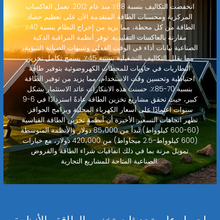
انخفضت التكاليف بنسبة 88٪ منذ عام 2012. تعمل العاكسات
المركزية ومحسنات الطاقة المتقدمة الآن على تعظيم حصاد
الطاقة من كل محطة، مما يزيد من إخراج النظام بنسبة 40٪
مقارنة بالعاكسات التقليدية. توفر أنظمة المراقبة الذكية
الصناعية بيانات أداء في الوقت الفعلي وتنبيهات الصيانة التنبؤية،
مما يقلل التكاليف التشغيلية بنسبة 45٪. يسمح تكامل تخزين
البطاريات في حاويات للمحطات الكهروضوئية بتوفير طاقة
احتياطية وتحسين وقت الاستخدام، مما يزيد من توفير الطاقة
بنسبة 70-85٪. حسنت هذه الابتكارات عائد الاستثمار بشكل
كبير، حيث تحقق مشاريع تخزين الطاقة عادةً استردادًا في 6-9
سنوات اعتمادًا على أسعار الكهرباء المحلية وبرامج الحوافز.
تظهر اتجاهات التسعير الأخيرة أن أنظمة تخزين الطاقة القياسية
(60-600 كيلوواط) تبدأ من 85،000 دولار والأنظمة المتوسطة
(600 كيلوواط-2.5 ميجاواط) من 420،000 دولار، مع خيارات
تمويل مرنة بما في ذلك اتفاقيات شراء الطاقة والقروض
الصناعية المتاحة للمشاريع التجارية.