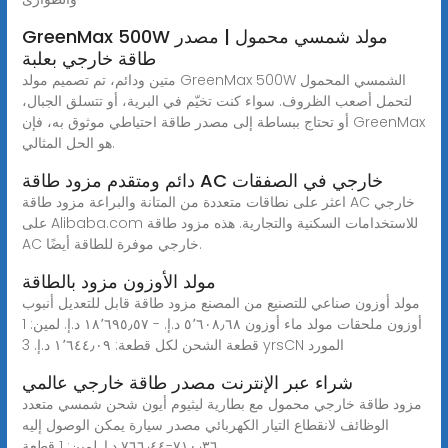
GreenMax 500W مولد شمسي محمول | مصدر
طاقة خارجي بعلبة
متين ودائم، تم تصميم مولد GreenMax 500W الشمسي المحمول
لتحمل أصعب الظروف. سواء كنت تخيّم في البرية، أو تتسلق الجبال،
أو تحتاج ببساطة إلى مصدر طاقة احتياطي موثوق به، فإن GreenMax
هو الحل المثالي.
دائم ومتقدم مزود طاقة AC خارجي في الصفقات
اعثر على نطاقات متعددة من المتانة والبراعة مزود طاقة AC خارجي
على Alibaba.com للاستخدامات السكنية والتجارية. هذه مزود طاقة
AC خارجي موفرة للطاقة أيضًا.
مولد الأوزون مزود بالطاقة
مولد أوزون صناعي للتصنيع من المصنع مزود طاقة قابل للتعديل أنبوب
أوزون ملحقات مولد ماء أوزون ٥٬٦٠٨٫٦٨ د.إ.‏ - ‏١٨٬٦٩٥٫٥٧ د.إ.‏ لمين: 1
قطعة الشحن لكل قطعة: ‏١٬٦٤٤٫٠٩ د.إ.‏ 3 yrsCN المورد
شراء عبر الإنترنت مصدر طاقة خارجي عالمي
مزود طاقة خارجي محمول مع بطارية ليثيوم أيون شحن شمسي متعدد
الوظائف لانقطاع التيار الكهربائي مصدر سيارة يمكن الوصول إليه
٧١٠٫٣٦-‏٧٦٦٫٤٤ د.إ.‏ لمين: 1 قطعة