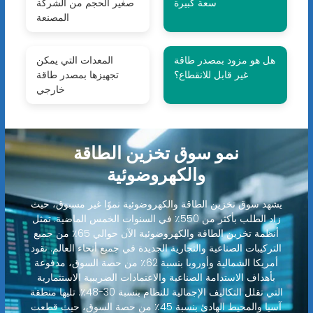
سعة كبيرة
صغير الحجم من الشركة
المصنعة
هل هو مزود بمصدر طاقة
المعدات التي يمكن
غير قابل للانقطاع؟
تجهيزها بمصدر طاقة
خارجي
نمو سوق تخزين الطاقة
والكهروضوئية
يشهد سوق تخزين الطاقة والكهروضوئية نموًا غير مسبوق، حيث
زاد الطلب بأكثر من 550٪ في السنوات الخمس الماضية. تمثل
أنظمة تخزين الطاقة والكهروضوئية الآن حوالي 65٪ من جميع
التركيبات الصناعية والتجارية الجديدة في جميع أنحاء العالم. تقود
أمريكا الشمالية وأوروبا بنسبة 62٪ من حصة السوق، مدفوعة
بأهداف الاستدامة الصناعية والاعتمادات الضريبية الاستثمارية
التي تقلل التكاليف الإجمالية للنظام بنسبة 30-48٪. تليها منطقة
آسيا والمحيط الهادئ بنسبة 45٪ من حصة السوق، حيث قطعت