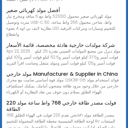
أفضل مولد كهربائي صغير
مولد كهربائي صغير محمول 521200 واط مع 5 منافذ ومخرج تيار
متردد وتوصيل USB-C 60 واط، شاحن محمول 256 واط ساعة،
بطارية لايف بي اوه 4 بضوء LED للتخييم وسيارات ومركبات الترفيه
وانقطاع
شركة مولدات خارجية هادئة مخصصة، قائمة الأسعار
Apr 22, 2025 · مولد ديزل من مصنع المولدات الصيني بقدرة 25 كيلو
فولت أمبير و37.5 كيلو فولت أمبير و62.5 كيلو فولت أمبير و100 كيلو
فولت أمبير و125 كيلو فولت أمبير ومولد متنقل وصامت اقرأ المزيد
مولد خارجي Manufacturer & Supplier in China
مولد قوة أساسي صامت مع محرك QSK38-G5 فوائد استخدام مولد
خارجي من خلال وجود مزود طاقة مشحون أمامك، يمكنك استكشاف
الهواء الطلق بسلام دون خوف من نفاد البطارية أو الكهرباء.
220 فولت مصدر طاقة خارجي 768 واط ساعة مولد
الطاقة
نحن نقدم 220 فولت في الهواء الطلق 768wh مصدر الطاقة مولد
لوحة الطاقة الشمسية محطة الطاقة المحمولة للتخييم Rv المنتجات
ذات الصلة، إذا كنت مهتما يرجى الاتصال بنا للحصول على مزيد من