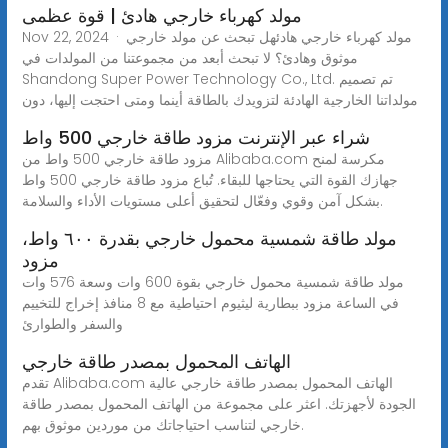
مولد كهرباء خارجي هادئ | قوة عظمى
Nov 22, 2024 · مولد كهرباء خارجي هادئهل تبحث عن مولد خارجي
موثوق وهادئ؟ لا تبحث أبعد من مجموعتنا من المولدات في
Shandong Super Power Technology Co., Ltd. تم تصميم
مولداتنا الخارجية الهادئة لتزويدك بالطاقة أينما ومتى احتجت إليها، دون
شراء عبر الإنترنت مزود طاقة خارجي 500 واط
مزود طاقة خارجي 500 واط من Alibaba.com مكرسة لمنح
جهازك القوة التي يحتاجها للبقاء. تُباع مزود طاقة خارجي 500 واط
بشكل آمن وقوي وفعّال لتحقيق أعلى مستويات الأداء والسلامة.
مولد طاقة شمسية محمول خارجي بقدرة ٦٠٠ واط،
مزود
مولد طاقة شمسية محمول خارجي بقوة 600 وات وسعة 576 وات
في الساعة مزود ببطارية ليثيوم احتياطية مع 8 منافذ إخراج للتخييم
والسفر والطوارئ
الهاتف المحمول بمصدر طاقة خارجي
تقدم Alibaba.com الهاتف المحمول بمصدر طاقة خارجي عالية
الجودة لأجهزتك. اعثر على مجموعة من الهاتف المحمول بمصدر طاقة
خارجي لتناسب احتياجاتك من موردين موثوق بهم.