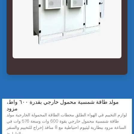
مولد طاقة شمسية محمول خارجي بقدرة ٦٠٠ واط،
مزود
لوازم التخييم في الهواء الطلق محطات الطاقة المحمولة الخارجية مولد
طاقة شمسية محمول خارجي بقوة 600 وات وسعة 576 وات في
الساعة مزود ببطارية ليثيوم احتياطية مع 8 منافذ إخراج للتخييم والسفر
والطوارئ