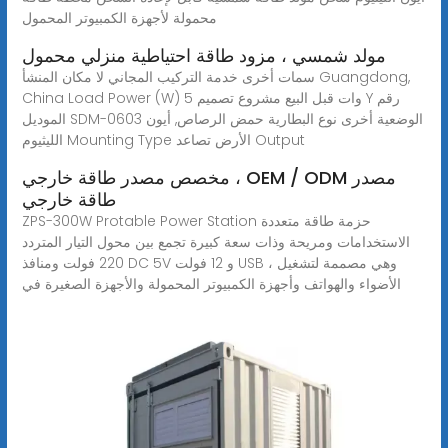
محمولة لأجهزة الكمبيوتر المحمول
مولد شمسي ، مزود طاقة احتياطية منزلي محمول
سمات أخرى خدمة التركيب المجاني لا مكان المنشأ Guangdong,
China Load Power (W) 5 وات قبل البيع مشروع تصميم Y رقم
الموديل SDM-0603 الوضعية أخرى نوع البطارية حمض الرصاص, أيون
الليثيوم Mounting Type الأرض تصاعد Output
مخصص مصدر طاقة خارجي ، OEM / ODM مصدر
طاقة خارجي
ZPS-300W Protable Power Station حزمة طاقة متعددة
الاستخدامات ومريحة وذات سعة كبيرة تجمع بين محول التيار المتردد
220 فولت ومنافذ DC 5V و 12 فولت USB ، وهي مصممة لتشغيل
الأضواء والهواتف وأجهزة الكمبيوتر المحمولة والأجهزة الصغيرة في