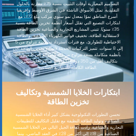
التصاميم المعيارية أوقات التثبيت بنسبة 75٪ مقارنة بالحلول
التقليدية. تمثل الأسواق الناشئة في الشرق الأوسط وإفريقيا
أسرع المناطق نموًا بمعدل نمو سنوي مركب يبلغ 72٪، مع
ابتكارات التصنيع التي تقلل أسعار أنظمة تخزين الطاقة بنسبة
35٪ سنويًا. تتبنى المشاريع التجارية والصناعية تخزين الطاقة
لاستقلالية الطاقة، تخفيف فواتير الكهرباء الصناعية، والطاقة
الاحتياطية للطوارئ، مع فترات استرداد نموذجية تتراوح من 5
إلى 8 سنوات. تتميز التركيبات الحديثة لأنظمة تخزين الطاقة الآن
بأنظمة متكاملة بسعة تتراوح من 80 كيلوواط إلى 8 ميجاواط
بتكاليف أقل من 350 دولارًا/كيلوواط ساعة لحلول تخزين
الطاقة الكاملة للمشاريع الصناعية.
ابتكارات الخلايا الشمسية وتكاليف
تخزين الطاقة
تحسن التطورات التكنولوجية بشكل كبير أداء الخلايا الشمسية
الصناعية وتوليد الطاقة النظيفة مع تقليل التكاليف للتطبيقات
التجارية والصناعية. زادت كفاءة الجيل التالي من الخلايا الشمسية
الصناعية من 18٪ إلى أكثر من 28٪ في العقد الماضي، بينما