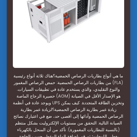
ما هي أنواع بطاريات الرصاص الحمضية؟هناك ثلاثة أنواع رئيسية
من بطاريات الرصاص الحمضية: حمض الرصاص المغمور (FLA)
والنوع التقليدي، والذي يستخدم عادة في تطبيقات السيارات.
حصيرة الزجاج الماصة (AGM) هو الإصدار الأقل في الصيانة
ويوجد عادة في أنظمة UPS وتخزين الطاقة المتجددة. كيف يمكن
زيادة عمر بطارية الرصاص الحمضية؟لزيادة عمر بطارية
الرصاص الحمضية وأدائها إلى أقصى حد، ضع في اعتبارك نصائح
الصيانة التالية: التحقق من مستويات الإلكتروليت بشكل منتظم
(بالنسبة للبطاريات المغمورة): تأكد من أن المنحل بالكهرباء
يغطي اللوحات؛ ثم قم بإضافة الماء المقطر حسب الحاجة.