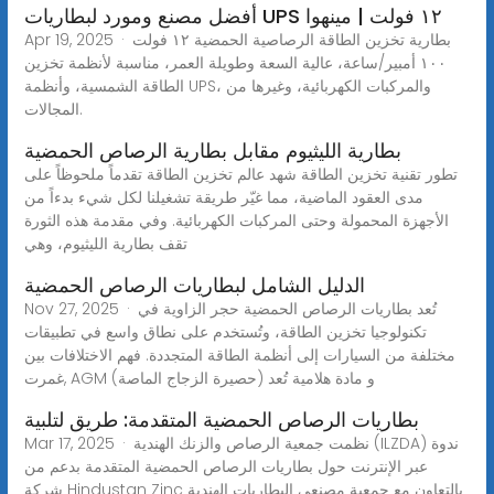
أفضل مصنع ومورد لبطاريات UPS ١٢ فولت | مينهوا
Apr 19, 2025 · بطارية تخزين الطاقة الرصاصية الحمضية ١٢ فولت
١٠٠ أمبير/ساعة، عالية السعة وطويلة العمر، مناسبة لأنظمة تخزين
الطاقة الشمسية، وأنظمة UPS، والمركبات الكهربائية، وغيرها من
المجالات.
بطارية الليثيوم مقابل بطارية الرصاص الحمضية
تطور تقنية تخزين الطاقة شهد عالم تخزين الطاقة تقدماً ملحوظاً على
مدى العقود الماضية، مما غيّر طريقة تشغيلنا لكل شيء بدءاً من
الأجهزة المحمولة وحتى المركبات الكهربائية. وفي مقدمة هذه الثورة
تقف بطارية الليثيوم، وهي
الدليل الشامل لبطاريات الرصاص الحمضية
Nov 27, 2025 · تُعد بطاريات الرصاص الحمضية حجر الزاوية في
تكنولوجيا تخزين الطاقة، وتُستخدم على نطاق واسع في تطبيقات
مختلفة من السيارات إلى أنظمة الطاقة المتجددة. فهم الاختلافات بين
غمرت, AGM (حصيرة الزجاج الماصة) و مادة هلامية تُعد
بطاريات الرصاص الحمضية المتقدمة: طريق لتلبية
Mar 17, 2025 · نظمت جمعية الرصاص والزنك الهندية (ILZDA) ندوة
عبر الإنترنت حول بطاريات الرصاص الحمضية المتقدمة بدعم من
شركة Hindustan Zinc بالتعاون مع جمعية مصنعي البطاريات الهندية