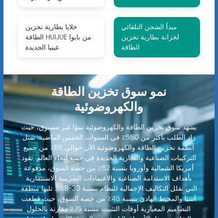
مبدأ الشحن التلقائي
خلايا بطارية تخزين
لخزانة بطارية تخزين
الطاقة HUIJUE من بابوا
الطاقة
غينيا الجديدة
نمو سوق تخزين الطاقة
والكهروضوئية
يشهد سوق تخزين الطاقة والكهروضوئية نموًا غير مسبوق، حيث
زاد الطلب بأكثر من 550٪ في السنوات الخمس الماضية. تمثل
أنظمة تخزين الطاقة والكهروضوئية الآن حوالي 65٪ من جميع
التركيبات الصناعية والتجارية الجديدة في جميع أنحاء العالم. تقود
أمريكا الشمالية وأوروبا بنسبة 62٪ من حصة السوق، مدفوعة
بأهداف الاستدامة الصناعية والاعتمادات الضريبية الاستثمارية
التي تقلل التكاليف الإجمالية للنظام بنسبة 30-48٪. تليها منطقة
آسيا والمحيط الهادئ بنسبة 45٪ من حصة السوق، حيث قطعت
التصاميم المعيارية أوقات التثبيت بنسبة 75٪ مقارنة بالحلول