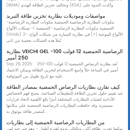
(IBMA) وتحالف تخزين الطاقة الهندي (IESA). وأكدت الندوة على
مواصفات وموديلات بطارية تخزين طاقة التبريد
مكونات البطارية الرصاصية الحمضية مكونات البطارية الرصاصية-
الحمضية مكونات البطارية الرصاصية- الحمضية: 1- شبكات الألواح
(Grids): 2- الألواح الموجبة (+) في بطارية السيارة من شبكات ألواح،
تُملأ هذه الشبكات بعجينة من ثاني
بطارية VEICHI GEL الرصاصية الحمضية 12 فولت 100-
250 أمبير
Sep 29, 2025 · تُعد بطارية الرصاص الحمضية 12 فولت 100-250
أمبير في الساعة حلاً واسع الاستخدام لتخزين الطاقة ويمكن الاعتماد
عليه مع تاريخ طويل من الموثوقية.
كيف تقارن بطاريات الرصاص الحمضية بمصادر الطاقة
عند تقييم حلول تخزين الطاقة للتطبيقات الصناعية، يصبح فهم الخصائص
الأداءية لتقنيات البطاريات المختلفة أمرًا بالغ الأهمية لاتخاذ قرارات
مستنيرة. وقد حافظت البطاريات الرصاصية الحمضية على مكانتها
كمصدر طاقة موثوق به...
من البطاريات الرصاصية الحمضية إلى بطاريات
يمكنها تخزين طاقة أكبر، وبالتالي تدوم لفترة أطول – وهو خبر جيد لمن