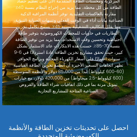
المركزية ومحسنات الطاقة المتقدمة الآن على تعظيم حصاد
الطاقة من كل محطة، مما يزيد من إخراج النظام بنسبة 40٪
مقارنة بالعاكسات التقليدية. توفر أنظمة المراقبة الذكية
الصناعية بيانات أداء في الوقت الفعلي وتنبيهات الصيانة التنبؤية،
مما يقلل التكاليف التشغيلية بنسبة 45٪. يسمح تكامل تخزين
البطاريات في حاويات للمحطات الكهروضوئية بتوفير طاقة
احتياطية وتحسين وقت الاستخدام، مما يزيد من توفير الطاقة
بنسبة 70-85٪. حسنت هذه الابتكارات عائد الاستثمار بشكل
كبير، حيث تحقق مشاريع تخزين الطاقة عادةً استردادًا في 6-9
سنوات اعتمادًا على أسعار الكهرباء المحلية وبرامج الحوافز.
تظهر اتجاهات التسعير الأخيرة أن أنظمة تخزين الطاقة القياسية
(60-600 كيلوواط) تبدأ من 85،000 دولار والأنظمة المتوسطة
(600 كيلوواط-2.5 ميجاواط) من 420،000 دولار، مع خيارات
تمويل مرنة بما في ذلك اتفاقيات شراء الطاقة والقروض
الصناعية المتاحة للمشاريع التجارية.
احصل على تحديثات تخزين الطاقة والأنظمة
الكهروضوئية المتجددة