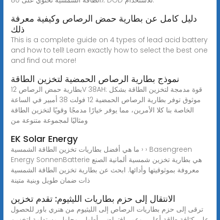
دليل كامل عن بطارية حمض الرصاص وكيفية معرفة
ذلك
This is a complete guide on 4 types of lead acid battery
and how to tell! Learn exactly how to select the best one
and find out more!
نموذج بطارية الرصاص الحمضية لتخزين الطاقة
بطارية حمض الرصاص 12V 38AH: قوة مدمجة لتخزين الطاقة بشكل
موثوق توفر بطارية الرصاص الحمضية 12 فولت 38 أمبير في الساعة
الخاصة بنا كلا الأمرين، مما يوفر خيارًا مدمجًا وقويًا لتخزين الطاقة
ومثاليًا لمجموعة متنوعة من
EK Solar Energy
ما هي أفضل بطاريات تخزين الطاقة الشمسية › › Basengreen
Energy SonnenBatterie هي بطارية تخزين شمسية ألمانية الصنع
معروفة بموثوقيتها وأدائها. ابحث عن بطارية تخزين الطاقة الشمسية
ذات ضمان طويل وبنية متينة
الانتقال إلى حزم بطاريات الليثيوم: تقدم تخزين
ترقى إلى حزم بطاريات الرصاص إلى الليثيوم من هنري باور للحصول
على كثافة طاقة أعلى، وعمر افتراضي أطول، وحلول مستدامة لتخزين