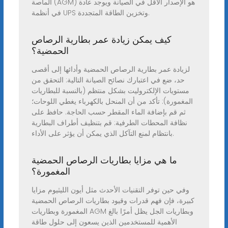
الماصة (AGM) هو الإصدار الأقل في الصيانة ويوجد عادة
في أنظمة UPS وتخزين الطاقة المتجددة.
كيف يمكن زيادة عمر بطارية الرصاص
الحمضية؟
لزيادة عمر بطارية الرصاص الحمضية وأدائها إلى أقصى
حد، ضع في اعتبارك نصائح الصيانة التالية: التحقق من
مستويات الإلكتروليت بشكل منتظم (بالنسبة للبطاريات
المغمورة): تأكد من أن المنحل بالكهرباء يغطي اللوحات؛
ثم قم بإضافة الماء المقطر حسب الحاجة. حافظ على
نظافة المحطات الطرفية: قم بتنظيف أطراف البطارية
بانتظام لمنع التآكل الذي يمكن أن يؤثر على الأداء.
ما هي مزايا بطاريات الرصاص الحمضية
المغمورة؟
وفي حين توفر التقنيات الأحدث مثل أيون الليثيوم مزايا
كبيرة، فإن فهم قدرات وقيود بطاريات الرصاص الحمضية
المغمورة وبطاريات AGM وبطاريات الجل يظل أمرًا بالغ
الأهمية للمستخدمين الذين يسعون إلى حلول طاقة