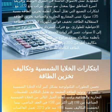
التقليدية. تمثل الأسواق الناشئة في الشرق الأوسط وإفريقيا
أسرع المناطق نموًا بمعدل نمو سنوي مركب يبلغ 72٪، مع
ابتكارات التصنيع التي تقلل أسعار أنظمة تخزين الطاقة بنسبة
35٪ سنويًا. تتبنى المشاريع التجارية والصناعية تخزين الطاقة
لاستقلالية الطاقة، تخفيف فواتير الكهرباء الصناعية، والطاقة
الاحتياطية للطوارئ، مع فترات استرداد نموذجية تتراوح من 5
إلى 8 سنوات. تتميز التركيبات الحديثة لأنظمة تخزين الطاقة الآن
بأنظمة متكاملة بسعة تتراوح من 80 كيلوواط إلى 8 ميجاواط
بتكاليف أقل من 350 دولارًا/كيلوواط ساعة لحلول تخزين
الطاقة الكاملة للمشاريع الصناعية.
ابتكارات الخلايا الشمسية وتكاليف
تخزين الطاقة
تحسن التطورات التكنولوجية بشكل كبير أداء الخلايا الشمسية
الصناعية وتوليد الطاقة النظيفة مع تقليل التكاليف للتطبيقات
التجارية والصناعية. زادت كفاءة الجيل التالي من الخلايا الشمسية
الصناعية من 18٪ إلى أكثر من 28٪ في العقد الماضي، بينما
انخفضت التكاليف بنسبة 88٪ منذ عام 2012. تعمل العاكسات