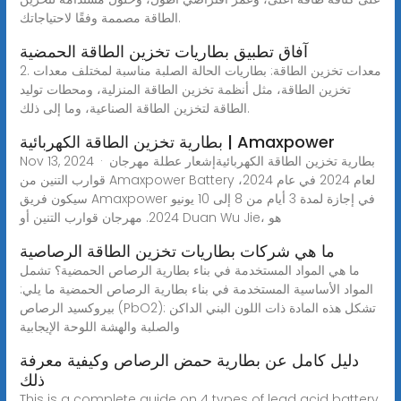
الطاقة مصممة وفقًا لاحتياجاتك.
آفاق تطبيق بطاريات تخزين الطاقة الحمضية
2. معدات تخزين الطاقة: بطاريات الحالة الصلبة مناسبة لمختلف معدات
تخزين الطاقة، مثل أنظمة تخزين الطاقة المنزلية، ومحطات توليد
الطاقة لتخزين الطاقة الصناعية، وما إلى ذلك.
بطارية تخزين الطاقة الكهربائية | Amaxpower
Nov 13, 2024 · بطارية تخزين الطاقة الكهربائيةإشعار عطلة مهرجان
قوارب التنين من Amaxpower Battery لعام 2024 في عام 2024،
سيكون فريق Amaxpower في إجازة لمدة 3 أيام من 8 إلى 10 يونيو
2024. مهرجان قوارب التنين أو Duan Wu Jie، هو
ما هي شركات بطاريات تخزين الطاقة الرصاصية
ما هي المواد المستخدمة في بناء بطارية الرصاص الحمضية؟ تشمل
المواد الأساسية المستخدمة في بناء بطارية الرصاص الحمضية ما يلي:
بيروكسيد الرصاص (PbO2): تشكل هذه المادة ذات اللون البني الداكن
والصلبة والهشة اللوحة الإيجابية
دليل كامل عن بطارية حمض الرصاص وكيفية معرفة
ذلك
This is a complete guide on 4 types of lead acid battery