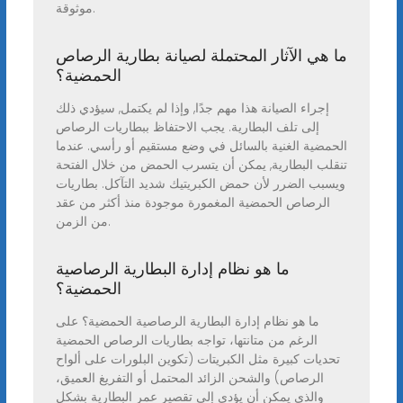
موثوقة.
ما هي الآثار المحتملة لصيانة بطارية الرصاص
الحمضية؟
إجراء الصيانة هذا مهم جدًا, وإذا لم يكتمل, سيؤدي ذلك
إلى تلف البطارية. يجب الاحتفاظ ببطاريات الرصاص
الحمضية الغنية بالسائل في وضع مستقيم أو رأسي. عندما
تنقلب البطارية, يمكن أن يتسرب الحمض من خلال الفتحة
ويسبب الضرر لأن حمض الكبريتيك شديد التآكل. بطاريات
الرصاص الحمضية المغمورة موجودة منذ أكثر من عقد
من الزمن.
ما هو نظام إدارة البطارية الرصاصية
الحمضية؟
ما هو نظام إدارة البطارية الرصاصية الحمضية؟ على
الرغم من متانتها، تواجه بطاريات الرصاص الحمضية
تحديات كبيرة مثل الكبريتات (تكوين البلورات على ألواح
الرصاص) والشحن الزائد المحتمل أو التفريغ العميق،
والذي يمكن أن يؤدي إلى تقصير عمر البطارية بشكل