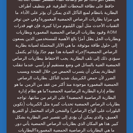
حافظ على نظافة المحطات الطرفية: قم بتنظيف أطراف
البطارية بانتظام لمنع التآكل الذي يمكن أن يؤثر على الأداء. ما
هي مزايا بطاريات الرصاص الحمضية المغمورة؟وفي حين توفر
التقنيات الأحدث مثل أيون الليثيوم مزايا كبيرة، فإن فهم قدرات
وقيود بطاريات الرصاص الحمضية المغمورة وبطاريات AGM
وبطاريات الجل يظل أمرًا بالغ الأهمية للمستخدمين الذين يسعون
إلى حلول طاقة موثوقة. ما هي الآثار المحتملة لصيانة بطارية
الرصاص الحمضية؟إجراء الصيانة هذا مهم جدًا, وإذا لم يكتمل,
سيؤدي ذلك إلى تلف البطارية. يجب الاحتفاظ ببطاريات الرصاص
الحمضية الغنية بالسائل في وضع مستقيم أو رأسي. عندما تنقلب
البطارية, يمكن أن يتسرب الحمض من خلال الفتحة ويسبب
الضرر لأن حمض الكبريتيك شديد التآكل. بطاريات الرصاص
الحمضية المغمورة موجودة منذ أكثر من عقد من الزمن. ما هو
نظام إدارة البطارية الرصاصية الحمضية؟ما هو نظام إدارة
البطارية الرصاصية الحمضية؟ على الرغم من متانتها، تواجه
بطاريات الرصاص الحمضية تحديات كبيرة مثل الكبريتات (تكوين
البلورات على ألواح الرصاص) والشحن الزائد المحتمل أو التفريغ
العميق، والذي يمكن أن يؤدي إلى تقصير عمر البطارية بشكل
كبير. هذا هو المكان الذي بطاريات الرصاص الحمضية يأتي دور.
ما هي البطاريات الرصاصية الحمضية المغمورة؟البطاريات