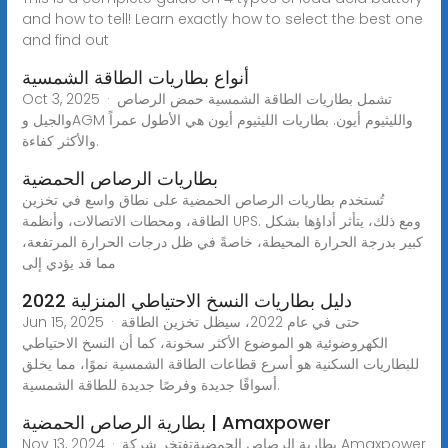
and how to tell! Learn exactly how to select the best one
and find out
أنواع بطاريات الطاقة الشمسية
Oct 3, 2025 · تشمل بطاريات الطاقة الشمسية حمض الرصاص
والجيل وAGM والليثيوم أيون. بطاريات الليثيوم أيون هي الأطول عمراً
والأكثر كفاءة.
بطاريات الرصاص الحمضية
تُستخدم بطاريات الرصاص الحمضية على نطاق واسع في تخزين
الطاقة، ومحطات الاتصالات، وأنظمة UPS. ومع ذلك، يتأثر أداؤها بشكل
كبير بدرجة الحرارة المحيطة، خاصةً في ظل درجات الحرارة المرتفعة،
مما قد يؤدي إلى
دليل بطاريات النسخ الاحتياطي المنزلية 2022
Jun 15, 2025 · حتى في عام 2022، سيظل تخزين الطاقة
الكهروضوئية هو الموضوع الأكثر سخونة، كما أن النسخ الاحتياطي
للبطاريات السكنية هو أسرع قطاعات الطاقة الشمسية نموًا، مما يخلق
أسواقًا جديدة وفرصًا جديدة للطاقة الشمسية.
بطارية الرصاص الحمضية | Amaxpower
Nov 13, 2024 · بطارية الرصاص الحمضيةتفتخر شركة Amaxpower