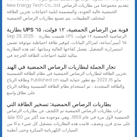
New Energy Tech Co., Ltd. بتقديم مجموعتنا من بطاريات الرصاص
الحمضية عالية الجودة، والمصممة لتلبية احتياجات تخزين الطاقة
لمختلف التطبيقات. يتم تصنيع بطاريات الرصاص الحمضية
بطارية UPS قوية من الرصاص الحمضية، ١٢ فولت، ٦٥
Sep 29, 2025 · صُممت بطارية UPS الرصاصية الحمضية ١٢ فولت،
٦٥ أمبير/ساعة، لمراكز البيانات، لتوفير طاقة احتياطية موثوقة تضمن
استمرارية التشغيل. بفضل كفاءتها العالية ومتانتها، تُعد هذه البطارية
مثالية لتلبية احتياجات الطاقة الحرجة في
تجار الجملة لبطاريات الرصاص الحمضية في الهند
تخزين الطاقة لبطاريات الرصاص الحمضية في نظام الطاقة الشمسية
وطاقة الرياح Published on مايو 15, 2023 مع تطور حماية البيئة
والطاقة المتجددة ، تم استخدام نظام الطاقة الشمسية وطاقة الرياح
على نطاق واسع
بطاريات الرصاص الحمضية: تسخير الطاقة التي
تراث بطاريات الرصاص الحمضية تم الكشف عن بطاريات الرصاص
الحمضية لأول مرة في عام 1859، وهي موجودة منذ أكثر من 150 عامًا.
على مدى قرن ونصف، قامت هذه البطاريات بتشغيل كل شيء بدءًا من
السيارات الكهربائية المبكرة وحتى أنظمة