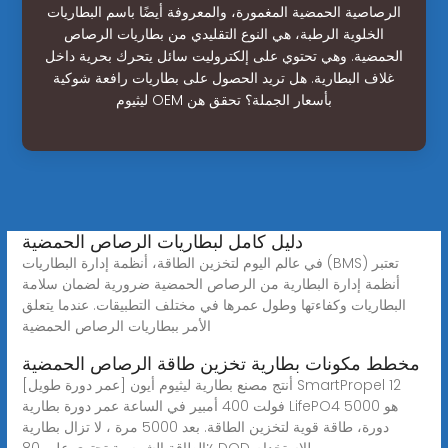
الرصاصية الحمضية المغمورة، والمعروفة أيضًا باسم البطاريات
الخلوية الرطبة، هي النوع التقليدي من بطاريات الرصاص
الحمضية. وهي تحتوي على إلكتروليت سائل يتحرك بحرية داخل
غلاف البطارية. هل تريد الحصول على بطاريات رافعة شوكية
ليثيوم OEM بأسعار الجملة؟ تحقق هن
دليل كامل لبطاريات الرصاص الحمضية
في عالم اليوم لتخزين الطاقة، أنظمة إدارة البطاريات (BMS) تعتبر
أنظمة إدارة البطارية من الرصاص الحمضية ضرورية لضمان سلامة
البطاريات وكفاءتها وطول عمرها في مختلف التطبيقات. عندما يتعلق
الأمر ببطاريات الرصاص الحمضية
مخطط مكونات بطارية تخزين طاقة الرصاص الحمضية
[عمر دورة طويل] أنتج مصنع بطارية ليثيوم أيون SmartPropel 12
فولت 400 أمبير في الساعة عمر دورة بطارية LifePO4 هو 5000
دورة، طاقة قوية لتخزين الطاقة. بعد 5000 مرة ، لا تزال بطارية
الطاقة الشمسية تحتوي على 80٪ DOD للاستخدام.