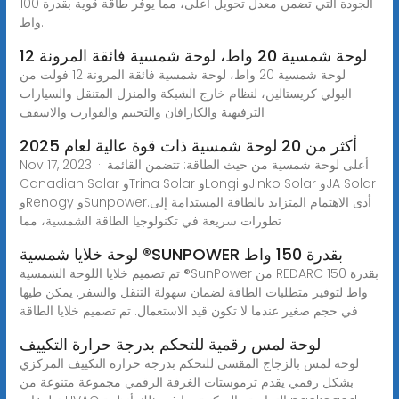
الجودة التي تضمن معدل تحويل أعلى، مما يوفر طاقة قوية بقدرة 100
واط.
لوحة شمسية 20 واط، لوحة شمسية فائقة المرونة 12
لوحة شمسية 20 واط، لوحة شمسية فائقة المرونة 12 فولت من
البولي كريستالين، لنظام خارج الشبكة والمنزل المتنقل والسيارات
الترفيهية والكارافان والتخييم والقوارب والاسقف
أكثر من 20 لوحة شمسية ذات قوة عالية لعام 2025
Nov 17, 2023 · أعلى لوحة شمسية من حيث الطاقة: تتضمن القائمة
Canadian Solar وTrina Solar وLongi وJinko Solar وJA Solar
وRenogy وSunpower.أدى الاهتمام المتزايد بالطاقة المستدامة إلى
تطورات سريعة في تكنولوجيا الطاقة الشمسية، مما
لوحة خلايا شمسية ®SUNPOWER بقدرة 150 واط
تم تصميم خلايا اللوحة الشمسية ®SunPower من REDARC بقدرة 150
واط لتوفير متطلبات الطاقة لضمان سهولة التنقل والسفر. يمكن طيها
في حجم صغير عندما لا تكون قيد الاستعمال. تم تصميم خلايا الطاقة
لوحة لمس رقمية للتحكم بدرجة حرارة التكييف
لوحة لمس بالزجاج المقسى للتحكم بدرجة حرارة التكييف المركزي
بشكل رقمي يقدم ترموستات الغرفة الرقمي مجموعة متنوعة من