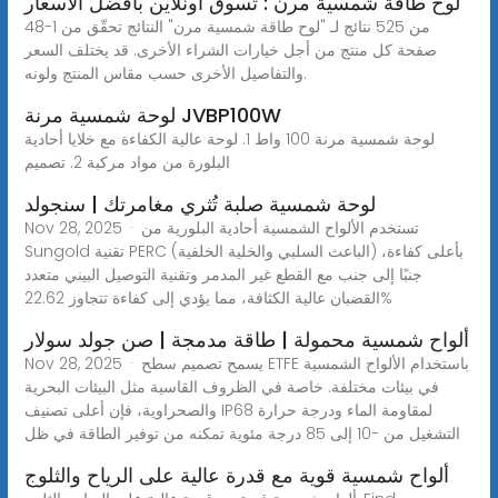
لوح طاقة شمسية مرن : تسوق اونلاين بأفضل الاسعار
48-1 من 525 نتائج لـ "لوح طاقة شمسية مرن" النتائج تحقّق من
صفحة كل منتج من أجل خيارات الشراء الأخرى. قد يختلف السعر
والتفاصيل الأخرى حسب مقاس المنتج ولونه.
لوحة شمسية مرنة JVBP100W
لوحة شمسية مرنة 100 واط 1. لوحة عالية الكفاءة مع خلايا أحادية
البلورة من مواد مركبة 2. تصميم
لوحة شمسية صلبة تُثري مغامرتك | سنجولد
Nov 28, 2025 · تستخدم الألواح الشمسية أحادية البلورية من
Sungold تقنية PERC (الباعث السلبي والخلية الخلفية) بأعلى كفاءة،
جنبًا إلى جنب مع القطع غير المدمر وتقنية التوصيل البيني متعدد
القضبان عالية الكثافة، مما يؤدي إلى كفاءة تتجاوز 22.62%
ألواح شمسية محمولة | طاقة مدمجة | صن جولد سولار
Nov 28, 2025 · يسمح تصميم سطح ETFE باستخدام الألواح الشمسية
في بيئات مختلفة. خاصة في الظروف القاسية مثل البيئات البحرية
والصحراوية، فإن أعلى تصنيف IP68 لمقاومة الماء ودرجة حرارة
التشغيل من -10 إلى 85 درجة مئوية تمكنه من توفير الطاقة في ظل
ألواح شمسية قوية مع قدرة عالية على الرياح والثلوج