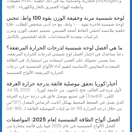
تطبيقات HVAC التجارية والسكنية بما في ذلك أنظمة packaged و
split ، وأنظمة الهواء القسري بالغاز والكهرباء
لوحة شمسية مرنة وخفيفة الوزن بقوة 100 واط، تنحني
لوحة شمسية فاخرة بقوة ١٠٠ واط، مع حد أدنى منخفض للطلب. خلايا
خلفية ملامسة تُحسّن التقاط أشعة الشمس. تصميم خفيف الوزن ومرن
لتركيبات متعددة الاستخدامات. قابلة للتخصيص بالكامل.
ما هي أفضل لوحة شمسية لدرجات الحرارة المرتفعة؟
دعنا نساعدك في اختيار أفضل لوح شمسي لدرجات الحرارة المرتفعة،
مما يضمن حصولك على أقصى استفادة من استثمارك في الطاقة
المتجددة.المقاييس الأساسية لتقييم أداء الألواح الشمسية في درجات
الحرارة المرتفعة الألواح الشمسية
أخبار:كوريا تحقق موصلية فائقة بدرجة حرارة الغرفة
Jul 26, 2023 · لأول مرة في العالم، نجح باحثون، من جامعة كوريا ،
في تصنيع موصل فائق في درجة حرارة الغرفة (Tc≥400 كلڤن،
127°س) الذي يعمل في الضغط المحيط بهيكل أباتيت الرصاص المعدل
(LK-99). تم إثبات الموصلية الفائقة لـ LK-99 من خلال درجة الحرارة
أفضل ألواح الطاقة الشمسية لعام 2025: المواصفات
أفضل الألواح الشمسية في عام 2025 فيما يلي قائمة مختارة من
أفضل الألواح الشمسية المتوفرة الآن في متجرنا — جميعها من علامات