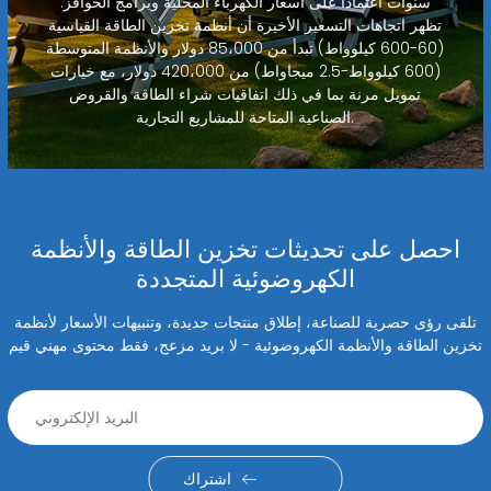
سنوات اعتمادًا على أسعار الكهرباء المحلية وبرامج الحوافز.
تظهر اتجاهات التسعير الأخيرة أن أنظمة تخزين الطاقة القياسية
(60-600 كيلوواط) تبدأ من 85،000 دولار والأنظمة المتوسطة
(600 كيلوواط-2.5 ميجاواط) من 420،000 دولار، مع خيارات
تمويل مرنة بما في ذلك اتفاقيات شراء الطاقة والقروض
الصناعية المتاحة للمشاريع التجارية.
احصل على تحديثات تخزين الطاقة والأنظمة
الكهروضوئية المتجددة
تلقى رؤى حصرية للصناعة، إطلاق منتجات جديدة، وتنبيهات الأسعار لأنظمة
تخزين الطاقة والأنظمة الكهروضوئية - لا بريد مزعج، فقط محتوى مهني قيم
اشتراك