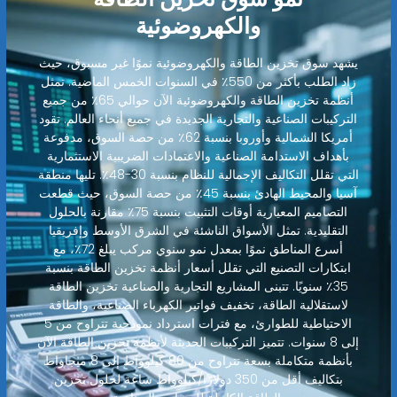
والكهروضوئية
يشهد سوق تخزين الطاقة والكهروضوئية نموًا غير مسبوق، حيث
زاد الطلب بأكثر من 550٪ في السنوات الخمس الماضية. تمثل
أنظمة تخزين الطاقة والكهروضوئية الآن حوالي 65٪ من جميع
التركيبات الصناعية والتجارية الجديدة في جميع أنحاء العالم. تقود
أمريكا الشمالية وأوروبا بنسبة 62٪ من حصة السوق، مدفوعة
بأهداف الاستدامة الصناعية والاعتمادات الضريبية الاستثمارية
التي تقلل التكاليف الإجمالية للنظام بنسبة 30-48٪. تليها منطقة
آسيا والمحيط الهادئ بنسبة 45٪ من حصة السوق، حيث قطعت
التصاميم المعيارية أوقات التثبيت بنسبة 75٪ مقارنة بالحلول
التقليدية. تمثل الأسواق الناشئة في الشرق الأوسط وإفريقيا
أسرع المناطق نموًا بمعدل نمو سنوي مركب يبلغ 72٪، مع
ابتكارات التصنيع التي تقلل أسعار أنظمة تخزين الطاقة بنسبة
35٪ سنويًا. تتبنى المشاريع التجارية والصناعية تخزين الطاقة
لاستقلالية الطاقة، تخفيف فواتير الكهرباء الصناعية، والطاقة
الاحتياطية للطوارئ، مع فترات استرداد نموذجية تتراوح من 5
إلى 8 سنوات. تتميز التركيبات الحديثة لأنظمة تخزين الطاقة الآن
بأنظمة متكاملة بسعة تتراوح من 80 كيلوواط إلى 8 ميجاواط
بتكاليف أقل من 350 دولارًا/كيلوواط ساعة لحلول تخزين