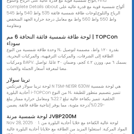
ألواح شمسية قوية مع قدرة عالية على الرياح والثلوج, Find
Complete Details about ألواح شمسية قوية مع قدرة عالية على
الرياح والثلوج,لوحات طاقة شمسية فائقة 535 واط 540 واط 545
واط 550 واط 560 واط مع معامل درجة حرارة الجهد المنخفض
ومقاومة
لوحة طاقة شمسية فائقة النحافة 6 مم | TOPCon
سوداء
وحدة طاقة شمسية من النوع N، بقدرة ١٢٠ واط، مصممة لتوصيل
الطاقة إلى الشرفات، والمركبات الترفيهية، والمركبات البحرية،
ومركبات BAPV. بسمك ٦ مم، ووزن ٤.٢ كجم، وضمان ٣٠ عامًا. تواصل
معنا لمعرفة أسعار الجملة والعينات.
ترينا سولار
لوحة ترينا سولار فيرتكس N TSM-NE19R 630W هي لوحة شمسية
أحادية البلورة i-TOPCon من النوع N، تتميز بتصميم متطور للطبقة
الخلفية. تتميز بكفاءة عالية تبلغ 22.7% ومعامل حرارة ممتاز يبلغ
-0.29%/درجة مئوية، مما يوفر إنتاجية طاقة فائقة. يضمن
لوحة شمسية مرنة JVBP200M
Nov 28, 2025 · 1. لوحة عالية الكفاءة مع خلايا أحادية البلورة من
المواد المركبة: استغلوا المزيد من الطاقة مع خلايانا أحادية البلورة عالية