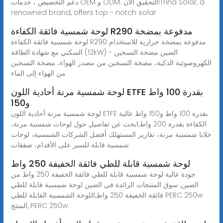
دعم التخصيص ، خدمات OEM و ODM. التحقيق الآن!Trina Solar, a
renowned brand, offers top - notch solar
لوحة شمسية فائقة الكفاءة R290 مدفوعة بمضخة
لوحة شمسية فائقة الكفاءة R290 مدفوعة بمضخة حرارية للاستخدام
السكني مع شهادة الطاقة (12kW) - الصين مضخة التسخين
الكهروضوئية الذكية، مضخة التسخين من مصدر الهواء، مضخة التسخين
من الهواء إلى الماء
لوحة شمسية مرنة أحادية اللون ETFE بقدرة 100 واط
و150
لوحة شمسية مرنة أحادية اللون ETFE بقدرة 100 واط و150 واط عالية
الكفاءة بقدرة 200 واط,ابحث عن تفاصيل حول لوحات شمسية مرنة،
خلايا شمسية مرنة، تقارير المستهلك أفضل الشركات الشمسية، لوحات
شمسية قابلة للسير على الأقدام، صفقات
لوحة شمسية قابلة للطي فائقة الخفيفة 250 واط
جودة عالية لوحة شمسية قابلة للطي فائقة الخفيفة 250 واط من
الصين, سوق المنتجات الرائدة في الصين لوحة شمسية قابلة للطي
فائقة الخفيفة 250 واط,اللوحة الشمسية القابلة للطي PERC 250w
المنتج, PERC 250w