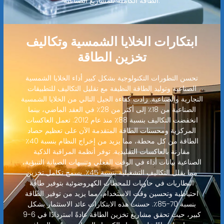
الطاقة الكاملة للمشاريع الصناعية.
ابتكارات الخلايا الشمسية وتكاليف
تخزين الطاقة
تحسن التطورات التكنولوجية بشكل كبير أداء الخلايا الشمسية
الصناعية وتوليد الطاقة النظيفة مع تقليل التكاليف للتطبيقات
التجارية والصناعية. زادت كفاءة الجيل التالي من الخلايا الشمسية
الصناعية من 18٪ إلى أكثر من 28٪ في العقد الماضي، بينما
انخفضت التكاليف بنسبة 88٪ منذ عام 2012. تعمل العاكسات
المركزية ومحسنات الطاقة المتقدمة الآن على تعظيم حصاد
الطاقة من كل محطة، مما يزيد من إخراج النظام بنسبة 40٪
مقارنة بالعاكسات التقليدية. توفر أنظمة المراقبة الذكية
الصناعية بيانات أداء في الوقت الفعلي وتنبيهات الصيانة التنبؤية،
مما يقلل التكاليف التشغيلية بنسبة 45٪. يسمح تكامل تخزين
البطاريات في حاويات للمحطات الكهروضوئية بتوفير طاقة
احتياطية وتحسين وقت الاستخدام، مما يزيد من توفير الطاقة
بنسبة 70-85٪. حسنت هذه الابتكارات عائد الاستثمار بشكل
كبير، حيث تحقق مشاريع تخزين الطاقة عادةً استردادًا في 6-9