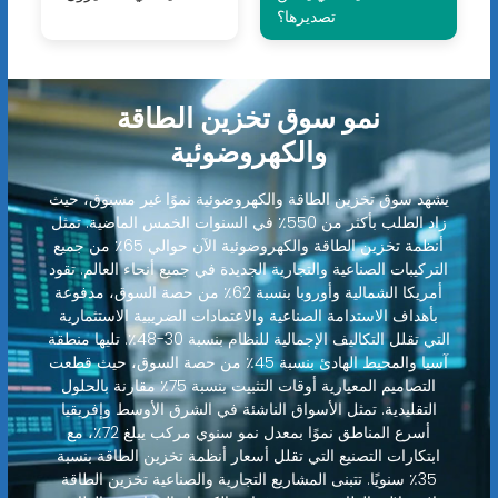
تصديرها؟
نمو سوق تخزين الطاقة
والكهروضوئية
يشهد سوق تخزين الطاقة والكهروضوئية نموًا غير مسبوق، حيث
زاد الطلب بأكثر من 550٪ في السنوات الخمس الماضية. تمثل
أنظمة تخزين الطاقة والكهروضوئية الآن حوالي 65٪ من جميع
التركيبات الصناعية والتجارية الجديدة في جميع أنحاء العالم. تقود
أمريكا الشمالية وأوروبا بنسبة 62٪ من حصة السوق، مدفوعة
بأهداف الاستدامة الصناعية والاعتمادات الضريبية الاستثمارية
التي تقلل التكاليف الإجمالية للنظام بنسبة 30-48٪. تليها منطقة
آسيا والمحيط الهادئ بنسبة 45٪ من حصة السوق، حيث قطعت
التصاميم المعيارية أوقات التثبيت بنسبة 75٪ مقارنة بالحلول
التقليدية. تمثل الأسواق الناشئة في الشرق الأوسط وإفريقيا
أسرع المناطق نموًا بمعدل نمو سنوي مركب يبلغ 72٪، مع
ابتكارات التصنيع التي تقلل أسعار أنظمة تخزين الطاقة بنسبة
35٪ سنويًا. تتبنى المشاريع التجارية والصناعية تخزين الطاقة