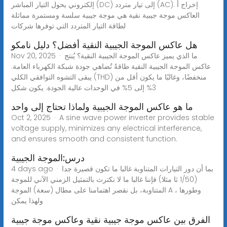
إلكتروني يحول التيار المباشر (DC) إلى تيار متردد (AC). إخراج أ
العاكس موجة جيبية نقية هي موجة جيبية سلسة ومستمرة مماثلة
لطاقة التيار المتردد التي توفرها شركات
هل عاكس الموجة الجيبية النقية أفضل؟ دليل نامكو
Nov 20, 2025 · ما الذي يميز عاكس الموجة الجيبية النقية؟ يُنتج
عاكس الموجة الجيبية النقية طاقةً تُضاهي جودة شبكة الكهرباء العامة.
يبقى التشوه التوافقي الكلي (THD) منخفضًا، وغالبًا ما يكون أقل من
3% إلى 5% في الوحدات عالية الجودة. يكون شكل
ما هو عاكس الموجة الجيبية ولماذا تحتاج إلى واحد
Oct 2, 2025 · A sine wave power inverter provides stable
voltage supply, minimizes any electrical interference,
and ensures smooth and consistent function.
درس:الموجة الجيبية
4 days ago · بما أن دور التيارات المتناوبة غالبا ما تكون قصيرة جدا
(1/50 ثا مثلا) فإننا غالبا ما لا نكترث بالتمثيل الزمني الآني للموجة
المتناوبة، بل نقصر اهتمامنا على مطال (سعة) الموجة A وطورها ،
ولهذا يمكن
الفرق بين عاكس موجة جيبية نقية وعاكس موجة جيبية