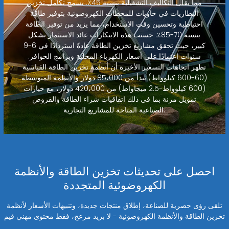
مما يقلل التكاليف التشغيلية بنسبة 45٪. يسمح تكامل تخزين
البطاريات في حاويات للمحطات الكهروضوئية بتوفير طاقة
احتياطية وتحسين وقت الاستخدام، مما يزيد من توفير الطاقة
بنسبة 70-85٪. حسنت هذه الابتكارات عائد الاستثمار بشكل
كبير، حيث تحقق مشاريع تخزين الطاقة عادةً استردادًا في 6-9
سنوات اعتمادًا على أسعار الكهرباء المحلية وبرامج الحوافز.
تظهر اتجاهات التسعير الأخيرة أن أنظمة تخزين الطاقة القياسية
(60-600 كيلوواط) تبدأ من 85،000 دولار والأنظمة المتوسطة
(600 كيلوواط-2.5 ميجاواط) من 420،000 دولار، مع خيارات
تمويل مرنة بما في ذلك اتفاقيات شراء الطاقة والقروض
الصناعية المتاحة للمشاريع التجارية.
احصل على تحديثات تخزين الطاقة والأنظمة
الكهروضوئية المتجددة
تلقى رؤى حصرية للصناعة، إطلاق منتجات جديدة، وتنبيهات الأسعار لأنظمة
تخزين الطاقة والأنظمة الكهروضوئية - لا بريد مزعج، فقط محتوى مهني قيم