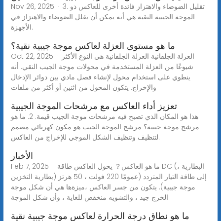
Nov 26, 2025 · 3. تقليل الضوضاء والاهتزاز فائدة أخرى للعاكس ذو
الموجة الجيبية النقية هي أنه يمكن أن يقلل الضوضاء والاهتزاز في
الأجهزة.
ما هو مستوى العزلة لعاكس موجة جيبية نقية؟
Oct 22, 2025 · العزلة الجلفانية العزلة الجلفانية هي النوع الأكثر
شيوعًا من العزلة المستخدمة في محولات موجة الجيب النقي. أنه
ينطوي على استخدام محول لإنشاء فصل مادي بين دوائر الإدخال
والإخراج. يتكون المحول من اثنين أو أكثر من ملفات
تعزيز أداء العاكس مع مرشحات الموجة الجيبية
هذا هو المكان الذي تصبح فيه مرشحات موجة الجيب قيمة. 2. ما هو
مرشح موجة جيبية؟ مرشح الموجة الجيب هو مكون كهربائي مصمم
لتنظيف وتنظيف الشكل الموجي للإخراج من العاكس.
الأخبار
Feb 7, 2025 · ما هو العاكس？ يحول العاكس طاقة DC (البطارية ،
بطارية التخزين) إلى طاقة التيار المتردد (عمومًا 220 فولت ، 50 هرتز
موجة جيبية). يتكون من جسر العاكس ،ميزةها هي أن شكل موجة
الخرج جيد ، والتشويه منخفض للغاية ، وأن شكل الموجة
ما هو نطاق درجة الحرارة لعاكس موجة جيبية نقية