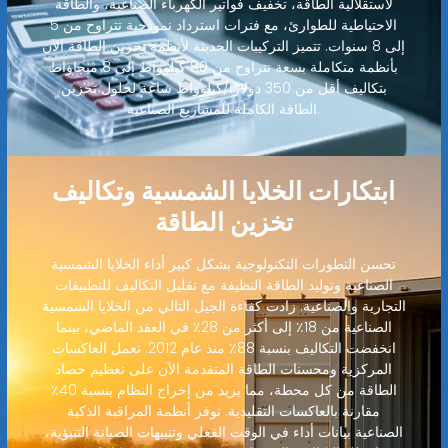
لاستقلالية الطاقة، تخفيف فواتير الكهرباء الصناعية، والطاقة
الاحتياطية للطوارئ، مع فترات استرداد نموذجية تتراوح من 5
إلى 8 سنوات. تتميز التركيبات الحديثة لأنظمة تخزين الطاقة الآن
بأنظمة متكاملة بسعة تتراوح من 80 كيلوواط إلى 8 ميجاواط
بتكاليف أقل من 350 دولارًا/كيلوواط ساعة لحلول تخزين
الطاقة الكاملة للمشاريع الصناعية.
ابتكارات الخلايا الشمسية وتكاليف
تخزين الطاقة
تحسن التطورات التكنولوجية بشكل كبير أداء الخلايا الشمسية
الصناعية وتوليد الطاقة النظيفة مع تقليل التكاليف للتطبيقات
التجارية والصناعية. زادت كفاءة الجيل التالي من الخلايا الشمسية
الصناعية من 18٪ إلى أكثر من 28٪ في العقد الماضي، بينما
انخفضت التكاليف بنسبة 88٪ منذ عام 2012. تعمل العاكسات
المركزية ومحسنات الطاقة المتقدمة الآن على تعظيم حصاد
الطاقة من كل محطة، مما يزيد من إخراج النظام بنسبة 40٪
مقارنة بالعاكسات التقليدية. توفر أنظمة المراقبة الذكية
الصناعية بيانات أداء في الوقت الفعلي وتنبيهات الصيانة التنبؤية،