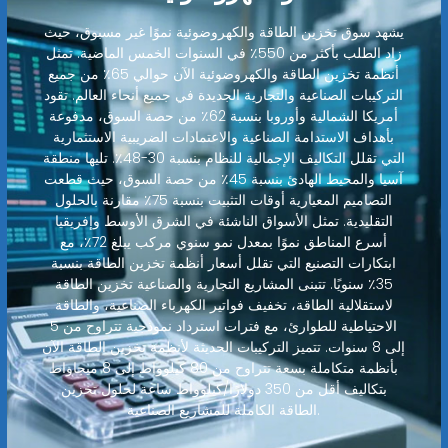
يشهد سوق تخزين الطاقة والكهروضوئية نموًا غير مسبوق، حيث
زاد الطلب بأكثر من 550٪ في السنوات الخمس الماضية. تمثل
أنظمة تخزين الطاقة والكهروضوئية الآن حوالي 65٪ من جميع
التركيبات الصناعية والتجارية الجديدة في جميع أنحاء العالم. تقود
أمريكا الشمالية وأوروبا بنسبة 62٪ من حصة السوق، مدفوعة
بأهداف الاستدامة الصناعية والاعتمادات الضريبية الاستثمارية
التي تقلل التكاليف الإجمالية للنظام بنسبة 30-48٪. تليها منطقة
آسيا والمحيط الهادئ بنسبة 45٪ من حصة السوق، حيث قطعت
التصاميم المعيارية أوقات التثبيت بنسبة 75٪ مقارنة بالحلول
التقليدية. تمثل الأسواق الناشئة في الشرق الأوسط وإفريقيا
أسرع المناطق نموًا بمعدل نمو سنوي مركب يبلغ 72٪، مع
ابتكارات التصنيع التي تقلل أسعار أنظمة تخزين الطاقة بنسبة
35٪ سنويًا. تتبنى المشاريع التجارية والصناعية تخزين الطاقة
لاستقلالية الطاقة، تخفيف فواتير الكهرباء الصناعية، والطاقة
الاحتياطية للطوارئ، مع فترات استرداد نموذجية تتراوح من 5
إلى 8 سنوات. تتميز التركيبات الحديثة لأنظمة تخزين الطاقة الآن
بأنظمة متكاملة بسعة تتراوح من 80 كيلوواط إلى 8 ميجاواط
بتكاليف أقل من 350 دولارًا/كيلوواط ساعة لحلول تخزين
الطاقة الكاملة للمشاريع الصناعية.