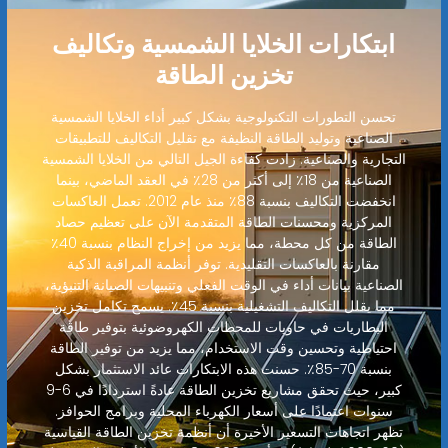
ابتكارات الخلايا الشمسية وتكاليف
تخزين الطاقة
تحسن التطورات التكنولوجية بشكل كبير أداء الخلايا الشمسية
الصناعية وتوليد الطاقة النظيفة مع تقليل التكاليف للتطبيقات
التجارية والصناعية. زادت كفاءة الجيل التالي من الخلايا الشمسية
الصناعية من 18٪ إلى أكثر من 28٪ في العقد الماضي، بينما
انخفضت التكاليف بنسبة 88٪ منذ عام 2012. تعمل العاكسات
المركزية ومحسنات الطاقة المتقدمة الآن على تعظيم حصاد
الطاقة من كل محطة، مما يزيد من إخراج النظام بنسبة 40٪
مقارنة بالعاكسات التقليدية. توفر أنظمة المراقبة الذكية
الصناعية بيانات أداء في الوقت الفعلي وتنبيهات الصيانة التنبؤية،
مما يقلل التكاليف التشغيلية بنسبة 45٪. يسمح تكامل تخزين
البطاريات في حاويات للمحطات الكهروضوئية بتوفير طاقة
احتياطية وتحسين وقت الاستخدام، مما يزيد من توفير الطاقة
بنسبة 70-85٪. حسنت هذه الابتكارات عائد الاستثمار بشكل
كبير، حيث تحقق مشاريع تخزين الطاقة عادةً استردادًا في 6-9
سنوات اعتمادًا على أسعار الكهرباء المحلية وبرامج الحوافز.
تظهر اتجاهات التسعير الأخيرة أن أنظمة تخزين الطاقة القياسية