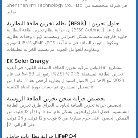
Shenzhen NYY Technology Co. ، Ltd. هي شركة متخصصة في
توفير
نظام تخزين طاقة البطارية (BESS) | حلول تخزين
إن خزانة نظام تخزين طاقة البطارية (BESS Cabinet) عبارة عن
حاوية خارجية مصممة بشكل احترافي ومصممة لإيواء وحدات بطارية
الليثيوم وBMS وEMS وPCS ومكونات توزيع الطاقة في بيئة آمنة
ومقاومة للعوامل الجوية. تم تصميم الخزانة لتطبيقات
EK Solar Energy
اقتباس مركبة تخزين الطاقة المتنقلة الكبيرة في أنقرة irr لمشاريع
تخزين الطاقة المستقلة. 0.36 %-2.81% ارتفع إلى 4.88% في عام
2024؛ مع الأخذ في الاعتبار استبدال بطارية أرخص بعد 12 عام ا من
تشغيل المشروع، تم حساب دورة الحياة الكاملة irr
تخصيص خزانة شحن تخزين الطاقة الروسية
تخصيص خزانة تخزين الطاقة لحاويات العراق طرق تخزين الطاقة
الشمسية: أفضل الطرق لتخزين بشكل عام، مع 3 أو 6 أو 12 خلية، من
الممكن الحصول على حزم بطارية من 6 فولت و 12 فولت و 24 فولت
على التوالي [2] .
خزانة بطاريات حامل LiFePO4