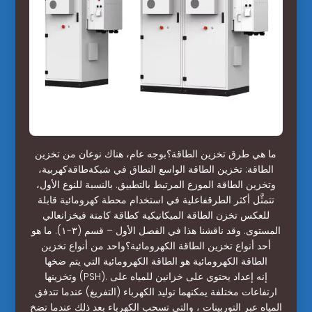
ما هي طرق تخزين الطاقة؟بوجه عام، هناك نوعان من تخزين
الطاقة: تخزين الطاقة الواسع النطاق في شبكةطاقةكهربية،
وتخزين الطاقة الموزع المرتبط بالتطبيق. بالنسبة للنوع الأول،
تتمثَّل أكثر الطرقفاعلية في استخدام محطة كهرومائية قابلة
للعكس تخزن الطاقة الميكانيكية كطاقة كامنة فيخزانعالي
المستوى. وقد ناقشنا هذا في الفصل الأول – قسم (٣-١). ما هو
أحد أنواع تخزين الطاقة الكهرومائية؟واحد من أنواع تخزين
الطاقة الكهرومائية هو الطاقة الكهرومائية التي يتم ضخها
وتخزينها (PSH). إنه إعداد يحتوي على خزانين للمياه على
ارتفاعات مختلفة يمكنهما توليد الكهرباء (التفريغ) عندما تتدفق
المياه عبر التوربينات ، والتي تسحب الكهرباء بعد ذلك عندما تضخ