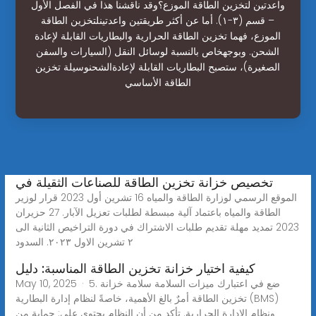
واعدتين لتخزين الطاقة الموزع؟وقد ناقشنا هذا في الفصل الأول
– قسم (٣-١). أما عن أكثر طريقتين واعدتينلتخزين الطاقة
الموزع، فهما تخزين الطاقة الحرارية والبطاريات القابلة لإعادة
الشحن. وبوجهخاص بالنسبة لوسائل النقل (السيارات والسفن
الصغيرة)، ستصبح البطاريات القابلة لإعادةالشحنوسيلة تخزين
الطاقة الأساسي
تخصيص خزانة تخزين الطاقة للصناعات الثقيلة في
الموقع الرسمي لوزارة الطاقة والمياه 16 تشرين أول 2023 قرار لوزير
الطاقة والمياه باعتماد آلية مبسطة لطلبات تعزيل الآبار. 27 حزيران
2023 تمديد مهلة تقديم طلبات الاشتراك في دورة التراخيص الثانية الى
٢ تشرين الاول ٢٠٢٣. السدود
كيفية اختيار خزانة تخزين الطاقة المناسبة: دليل
May 10, 2025 · 5. ضع في اعتبارك ميزات السلامة سلامة خزانة
تخزين الطاقة أمرٌ بالغ الأهمية، خاصةً لنظام إدارة البطارية (BMS)
ونظام الإدارة الحرارية. تأكد من أن النظام يحتوي على: حماية من