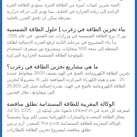
الحية تخزين كميات كبيرة من الطاقة الحرة. ستؤدي الطاقة الحرة
الزائدة إلى زيادة الحرارة في الخلية، مما يؤدي إلى حركة حرارية
مفرطة يمكن أن تلحق الضرر بالخلية
بناء تخزين الطاقة في زغرب | حلول الطاقة الشمسية
نور 3. برج الطاقة الشمسية في ورزازات عند الغسق.. في عام 2015،
بدأ بناء المشروع في مرحلته الثانية لرفع القدرة الإجمالية لطاقة
المحطة إلى سعة 500 ميجاوات. ومشروع نور سيعرف استخدام
تكنولوجيا الطاقة الشمسية الحرارية المركزة
ما هي مشاريع تخزين الطاقة في زغرب؟
تخزين الطاقة الكهرومائية بالضخ في الهند يضيف 2500 ميغاواط جديدة
25 · تعتزم هيئة الكهرباء المركزية الموافقة على 15 مشروعًا لتخزين
الطاقة الكهرومائية بالضخ في الهند، بقدرة إجمالية تصل إلى 25.800
ألف ميغاواط، خلال العامين
الوكالة المغربية للطاقة المستدامة تطلق مناقصة
Jul 30, 2025 · تابعونا على لينكيد إن Linked-in لمعرفة كل جديد في
مجال الطاقة المتجددة والسيارات الكهربائية نتمنى لكم يوماً مشمساً!
المصدر: آرم بزنس The post الوكالة المغربية للطاقة المستدامة
تطلق مناقصة لمشروع تخزين الطاقة بالبطاريات