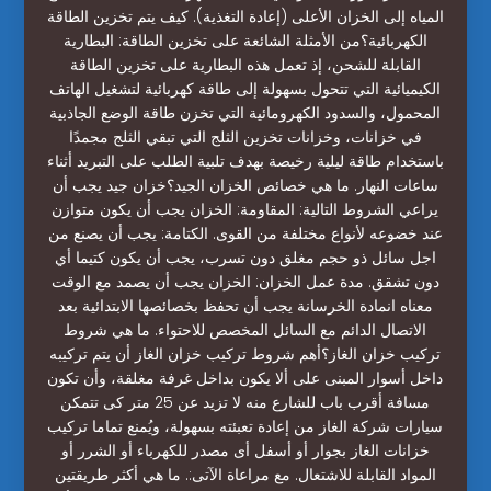
المياه إلى الخزان الأعلى (إعادة التغذية). كيف يتم تخزين الطاقة
الكهربائية؟من الأمثلة الشائعة على تخزين الطاقة: البطارية
القابلة للشحن، إذ تعمل هذه البطارية على تخزين الطاقة
الكيميائية التي تتحول بسهولة إلى طاقة كهربائية لتشغيل الهاتف
المحمول، والسدود الكهرومائية التي تخزن طاقة الوضع الجاذبية
في خزانات، وخزانات تخزين الثلج التي تبقي الثلج مجمدًا
باستخدام طاقة ليلية رخيصة بهدف تلبية الطلب على التبريد أثناء
ساعات النهار. ما هي خصائص الخزان الجيد؟خزان جيد يجب أن
يراعي الشروط التالية: المقاومة: الخزان يجب أن يكون متوازن
عند خضوعه لأنواع مختلفة من القوى. الكتامة: يجب أن يصنع من
اجل سائل ذو حجم مغلق دون تسرب، يجب أن يكون كتيما أي
دون تشقق. مدة عمل الخزان: الخزان يجب أن يصمد مع الوقت
معناه انمادة الخرسانة يجب أن تحفظ بخصائصها الابتدائية بعد
الاتصال الدائم مع السائل المخصص للاحتواء. ما هي شروط
تركيب خزان الغاز؟أهم شروط تركيب خزان الغاز أن يتم تركيبه
داخل أسوار المبنى على ألا يكون بداخل غرفة مغلقة، وأن تكون
مسافة أقرب باب للشارع منه لا تزيد عن 25 متر كى تتمكن
سيارات شركة الغاز من إعادة تعبئته بسهولة، ويُمنع تماما تركيب
خزانات الغاز بجوار أو أسفل أى مصدر للكهرباء أو الشرر أو
المواد القابلة للاشتعال. مع مراعاة الآتى:. ما هي أكثر طريقتين