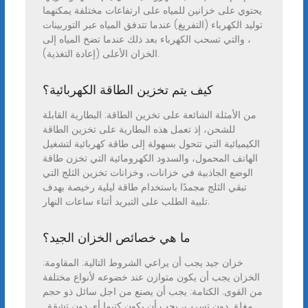
يحتوي على خزانين للمياه على ارتفاعات مختلفة يمكنهما
توليد الكهرباء (التفريغ) عندما تتدفق المياه عبر التوربينات
، والتي تسحب الكهرباء بعد ذلك عندما تضخ المياه إلى
الخزان الأعلى (إعادة التغذية).
كيف يتم تخزين الطاقة الكهربائية؟
من الأمثلة الشائعة على تخزين الطاقة: البطارية القابلة
للشحن، إذ تعمل هذه البطارية على تخزين الطاقة
الكيميائية التي تتحول بسهولة إلى طاقة كهربائية لتشغيل
الهاتف المحمول، والسدود الكهرومائية التي تخزن طاقة
الوضع الجاذبية في خزانات، وخزانات تخزين الثلج التي
تبقي الثلج مجمدًا باستخدام طاقة ليلية رخيصة بهدف
تلبية الطلب على التبريد أثناء ساعات النهار.
ما هي خصائص الخزان الجيد؟
خزان جيد يجب أن يراعي الشروط التالية: المقاومة:
الخزان يجب أن يكون متوازن عند خضوعه لأنواع مختلفة
من القوى. الكتامة: يجب أن يصنع من اجل سائل ذو حجم
مغلق دون تسرب، يجب أن يكون كتيما أي دون تشقق.