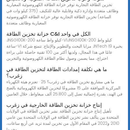
تخزين الطاقة التجارية توفر خزانة الطاقة الكهروضوئية المعيارية
وظائف متعددة وإدارة ذكية وقابلية عالية للتكيف. (375 كيلو وات في
الساعة) تخزين الطاقة التجارية توفر خزانة الطاقة الكهروضوئية
المعيارية وظائف متعددة
خزانة تخزين الطاقة C&I الكل في واحد
JNSG100K-200 كيلو واط ساعة-V1JNSG100K-200 كيلو واط
ساعة-V1 مزايا البحث والتطوير والإنتاج: تتمتع شركة JNTech بخبرة 19
عامًا في هذا المجال، ولديها أكثر من 100 تقنية حاصلة على براءة
اختراع، مما يضمن وصول نظام الطاقة الكهروضوئية والتخزين
ما هي تكلفة إمدادات الطاقة لتخزين الطاقة في
زغرب؟
ما هي مشاريع تخزين الطاقة في زغرب؟ 25 · تعتزم هيئة الكهرباء
المركزية الموافقة على 15 مشروعًا لتخزين الطاقة الكهرومائية بالضخ
في الهند، بقدرة إجمالية تصل إلى 25.800 ألف ميغاواط، خلال العامين
إنتاج خزانة تخزين الطاقة الخارجية في زغرب
تأهيل إنتاج خزانة تخزين الطاقة. نشر تخزين الطاقة في الولايات
المتحدة بين يتألف نشر تخزين الطاقة في الولايات المتحدة بين عامي
2010 و2022 في المقام الأول من تخزين لمدة تزيد عن أربع ساعات،
وهو ما