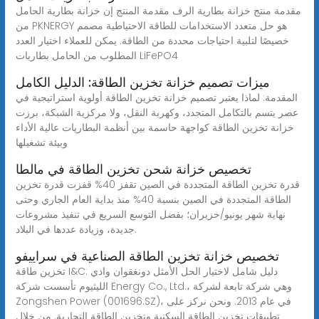
مقدمة منتج خزانة بطارية الرف مقدمة المنتج إن خزانة بطارية الحامل
من PKNERGY هو حل متعدد الاستخدامات للطاقة الاحتياطية مصمم
خصيصًا لتلبية احتياجات محددة من الطاقة. يمكن للعملاء اختيار العدد
المطلوب من الحامل بطاريات LiFePO4
ميزات تصميم خزانة تخزين الطاقة: الدليل الكامل
المقدمة: لماذا يعتبر تصميم خزانة تخزين الطاقة أولوية استراتيجية في
عصر يتسم بالتكامل المتجدد، وكهربة النقل، ولا مركزية الشبكة، برزت
خزانة تخزين الطاقة كواجهة حاسمة بين أنظمة البطاريات عالية الأداء
وبيئة تشغيلها
تخصيص خزانة شحن تخزين الطاقة في مالطا
قدرة تخزين الطاقة المتجددة في الصين تقفز 40% قفزت قدرة تخزين
الطاقة المتجددة في الصين بنسبة 40% منذ بداية العام الجاري وحتى
نهاية شهر يونيو/حزيران؛ بفضل التوسع السريع في تنفيذ مشروعات
جديدة، وزيادة عددها في البلاد.
تخصيص خزانة تخزين الطاقة الصناعية في سراييفو
تخزين طاقة I&C: دليل شامل لاختيار الحل الأمثل دونغقوان وادي
الليثيوم تأسست شركة Energy Co., Ltd.، وهي شركة تابعة لشركة
Zongshen Power (001696.SZ)، في عام 2013. ونحن نركز على
تطبيقات تخزين الطاقة السكنية وتخزين الطاقة التجارية. من خلال