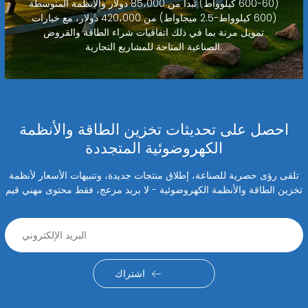
(60-600 كيلوواط) تبدأ من 85،000 دولار والأنظمة المتوسطة
(600 كيلوواط-2.5 ميجاواط) من 420،000 دولار، مع خيارات
تمويل مرنة بما في ذلك اتفاقيات شراء الطاقة والقروض
الصناعية المتاحة للمشاريع التجارية.
احصل على تحديثات تخزين الطاقة والأنظمة
الكهروضوئية المتجددة
تلقى رؤى حصرية للصناعة، إطلاق منتجات جديدة، وتنبيهات الأسعار لأنظمة
تخزين الطاقة والأنظمة الكهروضوئية - لا بريد مزعج، فقط محتوى مهني قيم
اشتراك