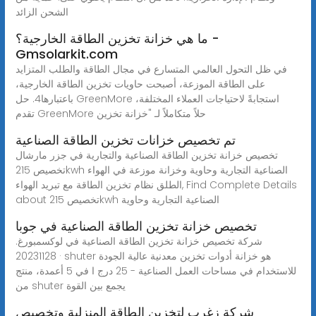
الشحن الزائد
ما هي خزانة تخزين الطاقة الخارجية؟ -
Gmsolarkit.com
في ظل التحول العالمي المتسارع في مجال الطاقة والطلب المتزايد
على الطاقة الموزعة، أصبحت حاويات تخزين الطاقة الخارجية،
باعتبارها4. حل GreenMore استجابةً لاحتياجات العملاء المختلفة،
تقدم GreenMore حلاً متكاملاً لـ "خزانة تخزين
تم تخصيص خزانات تخزين الطاقة الصناعية
تخصيص خزانة تخزين الطاقة الصناعية والتجارية في جزر مارشال
تخصيص 215kwh الصناعية التجارية وحاوية وخزانة موزعة في الهواء
الطلق نظام تخزين الطاقة مع تبريد الهواء, Find Complete Details
about تخصيص 215kwh الصناعية التجارية وحاوية
تخصيص خزانة تخزين الطاقة الصناعية في جوبا
شركة تخصيص خزانة تخزين الطاقة الصناعية في لوكسمبورغ.
20231128 · shuter هو خزانة أدوات تخزين معدنية عالية الجودة
للاستخدام في مساحات العمل الصناعية - 25 درج ا في 5 أعمدة، منتج
من shuter يجمع بين القوة
شركة زغرب لتخزين الطاقة المنزلية وتخصيص