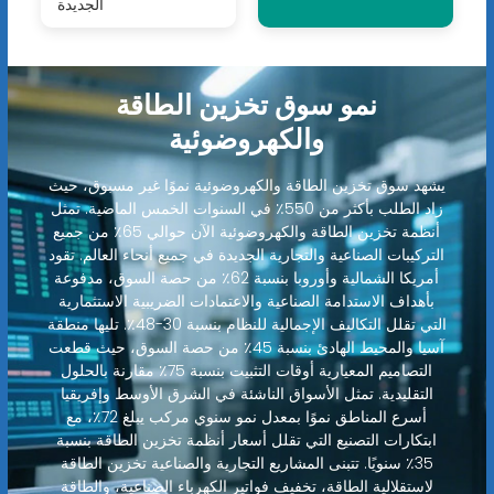
الجديدة
نمو سوق تخزين الطاقة
والكهروضوئية
يشهد سوق تخزين الطاقة والكهروضوئية نموًا غير مسبوق، حيث
زاد الطلب بأكثر من 550٪ في السنوات الخمس الماضية. تمثل
أنظمة تخزين الطاقة والكهروضوئية الآن حوالي 65٪ من جميع
التركيبات الصناعية والتجارية الجديدة في جميع أنحاء العالم. تقود
أمريكا الشمالية وأوروبا بنسبة 62٪ من حصة السوق، مدفوعة
بأهداف الاستدامة الصناعية والاعتمادات الضريبية الاستثمارية
التي تقلل التكاليف الإجمالية للنظام بنسبة 30-48٪. تليها منطقة
آسيا والمحيط الهادئ بنسبة 45٪ من حصة السوق، حيث قطعت
التصاميم المعيارية أوقات التثبيت بنسبة 75٪ مقارنة بالحلول
التقليدية. تمثل الأسواق الناشئة في الشرق الأوسط وإفريقيا
أسرع المناطق نموًا بمعدل نمو سنوي مركب يبلغ 72٪، مع
ابتكارات التصنيع التي تقلل أسعار أنظمة تخزين الطاقة بنسبة
35٪ سنويًا. تتبنى المشاريع التجارية والصناعية تخزين الطاقة
لاستقلالية الطاقة، تخفيف فواتير الكهرباء الصناعية، والطاقة