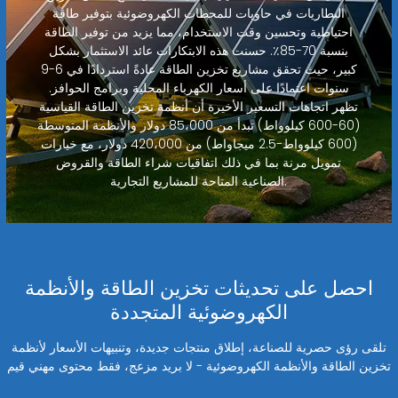
البطاريات في حاويات للمحطات الكهروضوئية بتوفير طاقة
احتياطية وتحسين وقت الاستخدام، مما يزيد من توفير الطاقة
بنسبة 70-85٪. حسنت هذه الابتكارات عائد الاستثمار بشكل
كبير، حيث تحقق مشاريع تخزين الطاقة عادةً استردادًا في 6-9
سنوات اعتمادًا على أسعار الكهرباء المحلية وبرامج الحوافز.
تظهر اتجاهات التسعير الأخيرة أن أنظمة تخزين الطاقة القياسية
(60-600 كيلوواط) تبدأ من 85،000 دولار والأنظمة المتوسطة
(600 كيلوواط-2.5 ميجاواط) من 420،000 دولار، مع خيارات
تمويل مرنة بما في ذلك اتفاقيات شراء الطاقة والقروض
الصناعية المتاحة للمشاريع التجارية.
احصل على تحديثات تخزين الطاقة والأنظمة
الكهروضوئية المتجددة
تلقى رؤى حصرية للصناعة، إطلاق منتجات جديدة، وتنبيهات الأسعار لأنظمة
تخزين الطاقة والأنظمة الكهروضوئية - لا بريد مزعج، فقط محتوى مهني قيم