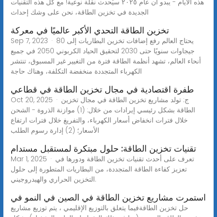
هذه الأيام - يبدو أن عام ٢٠٢٥ سيُحدث نقلة نوعية! مع كل هذه التقنيات
الجديدة في تخزين الطاقة، نحن على وشك إحداث
تخزين الطاقة التحدي الأكبر عالميًا في معركة
Sep 7, 2023 · يحتاج العالم رفع إضافات تخزين البطاريات إلى 80
جيجاوات سنويًا حتى 2030 لتحقيق الحياد الكربوني 2050 في جميع
أنحاء العالم، تشهد أنظمة الطاقة فترة من التغيير غير المسبوق، تنتشر
الكهرباء المتجددة منخفضة التكلفة، وهناك حاجة
طفرة اقتصادية في مجال تخزين الطاقة في قطاعي
Oct 20, 2025 · ج: تولد مشاريع تخزين الطاقة في مجال تخزين
الطاقة بشكل رئيسي إيرادات من خلال: (1) موازنة الذروة - الشحن
خلال فترات انخفاض أسعار الكهرباء، والتفريغ خلال فترات ارتفاع
الأسعار؛ (2) إدارة رسوم الطلب
تقنيات تخزين الطاقة: حلول مبتكرة لمستقبل مستدام
Mar 1, 2025 · تعرف على أحدث تقنيات تخزين الطاقة ودورها في
تعزيز كفاءة الطاقة المتجددة، من البطاريات المتطورة إلى حلول
التخزين الحراري والهيدروجيني.
استمرت مشاريع تخزين الطاقة في الصين في النمو في
حل تخزين الطاقةفيما يتعلق بالتوزيع الإقليمي ، يتم توزيع مشاريع