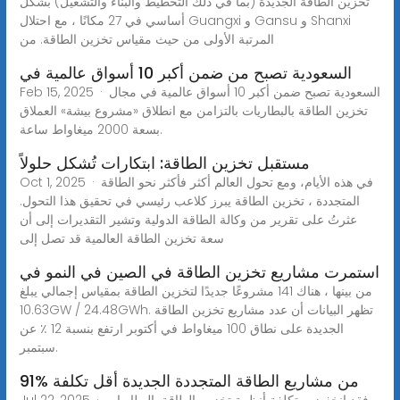
تخزين الطاقة الجديدة (بما في ذلك التخطيط والبناء والتشغيل) بشكل
أساسي في 27 مكانًا ، مع احتلال Guangxi و Gansu و Shanxi
المرتبة الأولى من حيث مقياس تخزين الطاقة. من
السعودية تصبح من ضمن أكبر 10 أسواق عالمية في
Feb 15, 2025 · السعودية تصبح ضمن أكبر 10 أسواق عالمية في مجال
تخزين الطاقة بالبطاريات بالتزامن مع انطلاق «مشروع بيشة» العملاق
بسعة 2000 ميغاواط ساعة.
مستقبل تخزين الطاقة: ابتكارات تُشكل حلولاً
Oct 1, 2025 · في هذه الأيام، ومع تحول العالم أكثر فأكثر نحو الطاقة
المتجددة ، تخزين الطاقة يبرز كلاعب رئيسي في تحقيق هذا التحول.
عثرتُ على تقرير من وكالة الطاقة الدولية وتشير التقديرات إلى أن
سعة تخزين الطاقة العالمية قد تصل إلى
استمرت مشاريع تخزين الطاقة في الصين في النمو في
من بينها ، هناك 141 مشروعًا جديدًا لتخزين الطاقة بمقياس إجمالي يبلغ
10.63GW / 24.48GWh. تظهر البيانات أن عدد مشاريع تخزين الطاقة
الجديدة على نطاق 100 ميغاواط في أكتوبر ارتفع بنسبة 12 ٪ عن
سبتمبر.
91% من مشاريع الطاقة المتجددة الجديدة أقل تكلفة
Jul 22, 2025 · فقد انخفضت تكلفة أنظمة تخزين الطاقة بالبطاريات