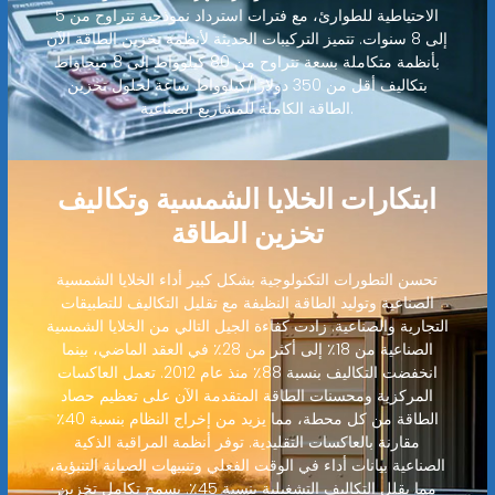
الاحتياطية للطوارئ، مع فترات استرداد نموذجية تتراوح من 5
إلى 8 سنوات. تتميز التركيبات الحديثة لأنظمة تخزين الطاقة الآن
بأنظمة متكاملة بسعة تتراوح من 80 كيلوواط إلى 8 ميجاواط
بتكاليف أقل من 350 دولارًا/كيلوواط ساعة لحلول تخزين
الطاقة الكاملة للمشاريع الصناعية.
ابتكارات الخلايا الشمسية وتكاليف
تخزين الطاقة
تحسن التطورات التكنولوجية بشكل كبير أداء الخلايا الشمسية
الصناعية وتوليد الطاقة النظيفة مع تقليل التكاليف للتطبيقات
التجارية والصناعية. زادت كفاءة الجيل التالي من الخلايا الشمسية
الصناعية من 18٪ إلى أكثر من 28٪ في العقد الماضي، بينما
انخفضت التكاليف بنسبة 88٪ منذ عام 2012. تعمل العاكسات
المركزية ومحسنات الطاقة المتقدمة الآن على تعظيم حصاد
الطاقة من كل محطة، مما يزيد من إخراج النظام بنسبة 40٪
مقارنة بالعاكسات التقليدية. توفر أنظمة المراقبة الذكية
الصناعية بيانات أداء في الوقت الفعلي وتنبيهات الصيانة التنبؤية،
مما يقلل التكاليف التشغيلية بنسبة 45٪. يسمح تكامل تخزين