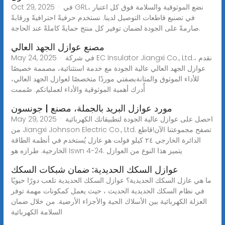
Oct 29, 2025 · في GRL، نضع الموثوقية والسلامة فوق كل اعتبار
في تصنيع قاطعات التوصيل لدينا. نستخدم حرفيةً احترافيةً ورقابةً
صارمةً على الجودة لضمان توفير كل منتج حمايةً كاملةً عند الحاجة.
مصنع عوازل الجهد العالي
May 24, 2025 · في شركة EC Insulator Jiangxi Co., Ltd.، نقدم
عوازل الجهد العالي عالية الجودة مع خدمة استثنائية، مصممة خصيصًا
للأداء الموثوق والمتانةبصفتي موردًا متخصصًا لعوازل الجهد العالي،
أُدرك أهمية الموثوقية والأداء لعملياتكم. صُممت
مورد عوازل البريد بالجملة، مصنع | جونسون
May 29, 2025 · احصل على عوازل عالية الجودة لتطبيقاتك الكهربائية
من Jiangxi Johnson Electric Co., Ltd. تصفح مجموعتنا الآن!قاطع
الدائرة الخارجي ٢٤ كيلو فولت هو عازل يُستخدم في أنظمة الطاقة
الخارجية. طرازه هو Iswn 4-24. يتميز هذا النوع من العوازل
عوازل السكك الحديدية: ضمان شبكات السكك
ما هي عازل السكك الحديدية؟ عوازل السكك الحديدية تلعب دورًا حيويًا
في نظام السكك الحديدية الحديث ، حيث يعمل كمكونات مهمة توفر
العزلة الكهربائية بين الأسلاك الحية والأجزاء الأرضية. من خلال ضمان
السلامة الكهربائية