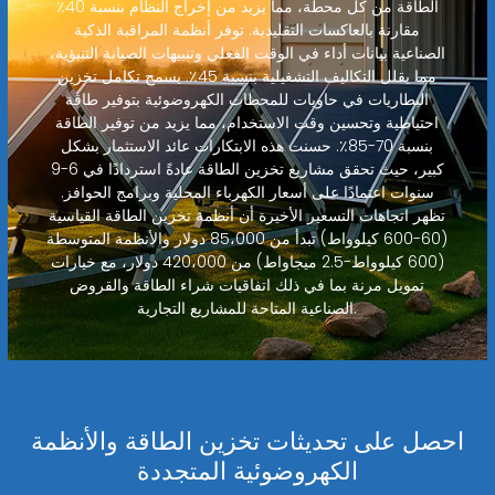
الطاقة من كل محطة، مما يزيد من إخراج النظام بنسبة 40٪
مقارنة بالعاكسات التقليدية. توفر أنظمة المراقبة الذكية
الصناعية بيانات أداء في الوقت الفعلي وتنبيهات الصيانة التنبؤية،
مما يقلل التكاليف التشغيلية بنسبة 45٪. يسمح تكامل تخزين
البطاريات في حاويات للمحطات الكهروضوئية بتوفير طاقة
احتياطية وتحسين وقت الاستخدام، مما يزيد من توفير الطاقة
بنسبة 70-85٪. حسنت هذه الابتكارات عائد الاستثمار بشكل
كبير، حيث تحقق مشاريع تخزين الطاقة عادةً استردادًا في 6-9
سنوات اعتمادًا على أسعار الكهرباء المحلية وبرامج الحوافز.
تظهر اتجاهات التسعير الأخيرة أن أنظمة تخزين الطاقة القياسية
(60-600 كيلوواط) تبدأ من 85،000 دولار والأنظمة المتوسطة
(600 كيلوواط-2.5 ميجاواط) من 420،000 دولار، مع خيارات
تمويل مرنة بما في ذلك اتفاقيات شراء الطاقة والقروض
الصناعية المتاحة للمشاريع التجارية.
احصل على تحديثات تخزين الطاقة والأنظمة
الكهروضوئية المتجددة