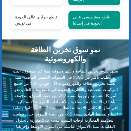
قاطع مغناطيسي عالي
قاطع حراري عالي الجودة
الجودة في إيطاليا
في تونس
نمو سوق تخزين الطاقة
والكهروضوئية
يشهد سوق تخزين الطاقة والكهروضوئية نموًا غير مسبوق، حيث
زاد الطلب بأكثر من 550٪ في السنوات الخمس الماضية. تمثل
أنظمة تخزين الطاقة والكهروضوئية الآن حوالي 65٪ من جميع
التركيبات الصناعية والتجارية الجديدة في جميع أنحاء العالم. تقود
أمريكا الشمالية وأوروبا بنسبة 62٪ من حصة السوق، مدفوعة
بأهداف الاستدامة الصناعية والاعتمادات الضريبية الاستثمارية
التي تقلل التكاليف الإجمالية للنظام بنسبة 30-48٪. تليها منطقة
آسيا والمحيط الهادئ بنسبة 45٪ من حصة السوق، حيث قطعت
التصاميم المعيارية أوقات التثبيت بنسبة 75٪ مقارنة بالحلول
التقليدية. تمثل الأسواق الناشئة في الشرق الأوسط وإفريقيا