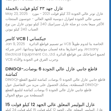
عازل جهد ٣٣ كيلو فولت بالجملة
May 23, 2025 · عازل توتر عالي الجودة 33 كيلو فولت 2021 - مورد
صيني عالي الجودة لعوازل دبوسية للجهد العالي - جونسون المنتجات
الأكثر مبيعا بحث ذو صلة عازل سيراميك 240 كيلو نيوتن عازل من نوع
الضباب 240 كيلو نيوتن
كاسر VCB | جيكساني
Jan 9, 2025 · تم تصميم قواطع الدائرة VCB الخاصة بنا لتدوم طويلاً
وتم اختبارها بدقة لضمان موثوقيتها ومتانتها، اختر شركة Jecsany
Electrical Equipment Co., Ltd. لجميع احتياجاتك من قواطع الدائرة
VCB وجرب الفرق في الجودة والأداء.
DINGQI-قاطع جانبي عازل عالي الجودة 6 بوصات,
كماشة
DINGQI-قاطع جانبي عازل عالي الجودة 6 بوصات, كماشة لتلميع القطع
المسطحة، يمكنك الحصول على مزيد من التفاصيل حول DINGQI-
قاطع جانبي عازل عالي الجودة 6 بوصات, كماشة لتلميع القطع
المسطحة من موقع الجوال
عازل البوليمر المعلق عالي الجهد 12 كيلو فولت 15
عازل البوليمر المعلق عالي الجهد 12 كيلو فولت 15 كيلو فولت 24 كيلو