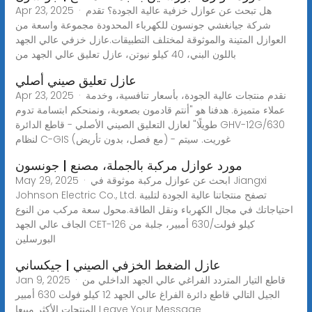
Apr 23, 2025 · هل تبحث عن عوازل خزفية عالية الجودة؟ تقدم
شركة جيانغشي جونسون للكهرباء المحدودة مجموعة واسعة من
العوازل المتينة والموثوقة لمختلف التطبيقات.عازل خزفي عالي الجهد
باللون البني، 40 كيلو نيوتن، عازل تعليق عالي الجهد من
عازل تعليق صيني أصلي
Apr 23, 2025 · نقدم منتجات عالية الجودة، بأسعار تنافسية، وخدمة
عملاء متميزة. هدفنا هو "أنتم قادمون بصعوبة، ونمنحكم ابتسامة تدوم
طويلًا" لعازل التعليق الصيني الأصلي - قاطع الدائرة GHV-12G/630
لنظام C-GIS (مع فصل، بدون تأريض) - غوريت. سيتم
مورد عوازل مركبة بالجملة، مصنع | جونسون
May 29, 2025 · ابحث عن عوازل مركبة موثوقة في Jiangxi
Johnson Electric Co., Ltd. تصفح منتجاتنا عالية الجودة لتلبية
احتياجاتك في مجال الكهرباء ونقل الطاقة.محول سعة مركب من النوع
الجاف عالي الجهد CET-126 كيلو فولت/630 أمبير، جلبة من
البورسلين
عازل الضغط الخزفي الصيني | جيكساني
Jan 9, 2025 · قاطع التيار المتردد الفراغي عالي الجهد الداخلي من
الجيل التالي قاطع دائرة الفراغ عالي الجهد 12 كيلو فولت 630 أمبير
المنتجات الأكثر مبيعا Leave Your Message