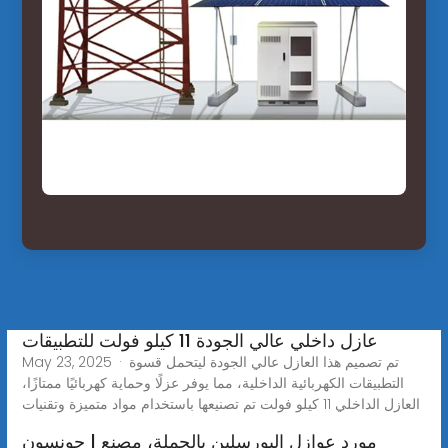
عازل داخلي عالي الجودة 11 كيلو فولت للتطبيقات
May 23, 2025 · تم تصميم هذا العازل عالي الجودة ليتحمل قسوة
التطبيقات الكهربائية الداخلية، مما يوفر عزلًا وحماية كهربائيًا ممتازًا،
العازل الداخلي 11 كيلو فولت تم تصنيعها باستخدام مواد متميزة وتقنيات
مورد عوازل البورسلين بالجملة، مصنع | جونسون