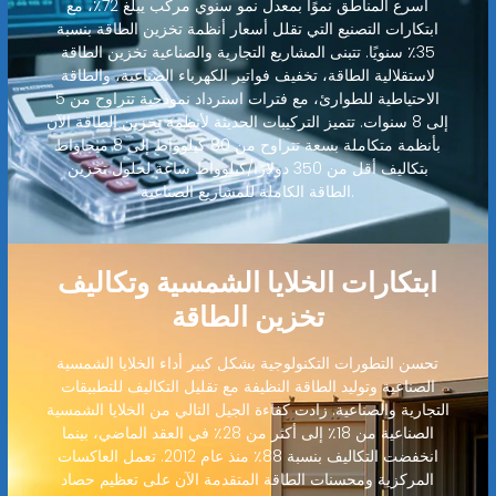
أسرع المناطق نموًا بمعدل نمو سنوي مركب يبلغ 72٪، مع
ابتكارات التصنيع التي تقلل أسعار أنظمة تخزين الطاقة بنسبة
35٪ سنويًا. تتبنى المشاريع التجارية والصناعية تخزين الطاقة
لاستقلالية الطاقة، تخفيف فواتير الكهرباء الصناعية، والطاقة
الاحتياطية للطوارئ، مع فترات استرداد نموذجية تتراوح من 5
إلى 8 سنوات. تتميز التركيبات الحديثة لأنظمة تخزين الطاقة الآن
بأنظمة متكاملة بسعة تتراوح من 80 كيلوواط إلى 8 ميجاواط
بتكاليف أقل من 350 دولارًا/كيلوواط ساعة لحلول تخزين
الطاقة الكاملة للمشاريع الصناعية.
ابتكارات الخلايا الشمسية وتكاليف
تخزين الطاقة
تحسن التطورات التكنولوجية بشكل كبير أداء الخلايا الشمسية
الصناعية وتوليد الطاقة النظيفة مع تقليل التكاليف للتطبيقات
التجارية والصناعية. زادت كفاءة الجيل التالي من الخلايا الشمسية
الصناعية من 18٪ إلى أكثر من 28٪ في العقد الماضي، بينما
انخفضت التكاليف بنسبة 88٪ منذ عام 2012. تعمل العاكسات
المركزية ومحسنات الطاقة المتقدمة الآن على تعظيم حصاد