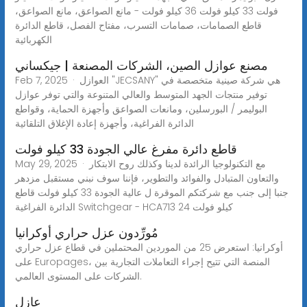
فولت 33 كيلو فولت 36 كيلو فولت - مانع الصواعق، مانع الصواعق،
قاطع الصمامات، صمامات التسرب، مفتاح الفصل، قاطع الدائرة
الكهربائية
مصنع عوازل الصين، الشركات المصنعة | جيكساني
Feb 7, 2025 · العوازل "JECSANY" هي شركة صينية متخصصة في
توفير منتجات الجهد المتوسط والعالي المتنوعة والتي توفر عوازل
البوليمر / البورسلين، ومانعات الصواعق وأجهزة الحماية، وقواطع
الدائرة الفراغية، وأجهزة إعادة الإغلاق التلقائية
قاطع دائرة مفرغ عالي الجودة 33 كيلو فولت
May 29, 2025 · مع التكنولوجيا الرائدة لدينا وكذلك روح الابتكار
والتعاون المتبادل والفوائد والتطوير، فإننا سوف نبني مستقبل مزدهر
جنبا إلى جنب مع شركتكم الموقرة ل عالية الجودة 33 كيلو فولت قاطع
الدائرة الفراغية Switchgear - HCA713 24 كيلو فولت
مُورِّدون عزل حراري أوكرانيا
أوكرانيا: استعرض 25 من الموردين المحتملين في قطاع عزل حراري
على Europages، المنصة التي تتيح إجراء التعاملات التجارية بين
الشركات على المستوى العالمي.
عازل