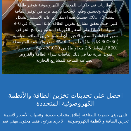
البطاريات في حاويات للمحطات الكهروضوئية بتوفير طاقة
احتياطية وتحسين وقت الاستخدام، مما يزيد من توفير الطاقة
بنسبة 70-85٪. حسنت هذه الابتكارات عائد الاستثمار بشكل
كبير، حيث تحقق مشاريع تخزين الطاقة عادةً استردادًا في 6-9
سنوات اعتمادًا على أسعار الكهرباء المحلية وبرامج الحوافز.
تظهر اتجاهات التسعير الأخيرة أن أنظمة تخزين الطاقة القياسية
(60-600 كيلوواط) تبدأ من 85،000 دولار والأنظمة المتوسطة
(600 كيلوواط-2.5 ميجاواط) من 420،000 دولار، مع خيارات
تمويل مرنة بما في ذلك اتفاقيات شراء الطاقة والقروض
الصناعية المتاحة للمشاريع التجارية.
احصل على تحديثات تخزين الطاقة والأنظمة
الكهروضوئية المتجددة
تلقى رؤى حصرية للصناعة، إطلاق منتجات جديدة، وتنبيهات الأسعار لأنظمة
تخزين الطاقة والأنظمة الكهروضوئية - لا بريد مزعج، فقط محتوى مهني قيم