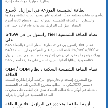
بطارية معيارية مع خدمات إدارة
الطاقة الشمسية الموزعة في البرازيل الأسرع
وأظهرت بيانات مجمّعة حديثًا -اطلعت عليها وحدة أبحاث الطاقة ومقرها
واشنطن- أن الطاقة الشمسية الموزعة على الأسطح كانت أسرع
المصادر نموًا في البرازيل منذ بداية عام 2019 حتى الآن.
545W رانسول بي في Tier1 نظام الطاقة الشمسية
على
مقارنة أسعار الشراء بالجملة 545W رانسول بي في Tier1 نظام
الطاقة الشمسية على الشبكة وخارج الشبكة 540W/550W/600W
بيرك مونو زجاج مفرد تي يو في إنمتروم مكس إس جي إس البرازيل
السعودية إيطاليا ألمانيا الصين، احصل على مقارنة أسعار 545W
OEM / ODM نظام الطاقة الشمسية السكنية ، نظام
الطاقة
نوع المشروع: إستخدام تجاريموقع التركيب: أوكرانياتاريخ التثبيت:
ديسمبر 2022مكونات النظام: مشروع العاكس للطاقة الشمسية
بالجملة في أوكرانياملاحظات العملاء: نظرًا لأن الطلب على محولات
الطاقة الشمسية في أوكرانيا يتزايد
أزمة الطاقة المتجددة في البرازيل: فائض الطاقة