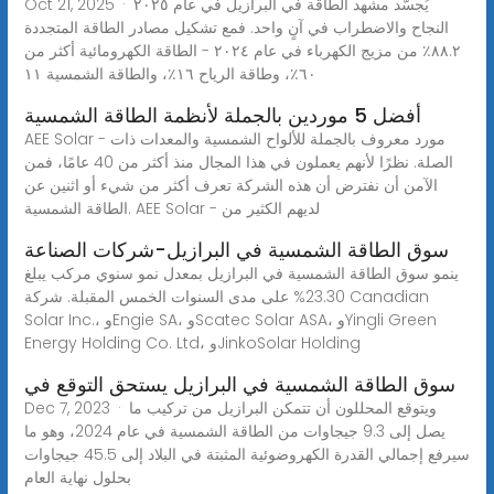
Oct 21, 2025 · يُجسّد مشهد الطاقة في البرازيل في عام ٢٠٢٥
النجاح والاضطراب في آنٍ واحد. فمع تشكيل مصادر الطاقة المتجددة
٨٨.٢٪ من مزيج الكهرباء في عام ٢٠٢٤ - الطاقة الكهرومائية أكثر من
٦٠٪، وطاقة الرياح ١٦٪، والطاقة الشمسية ١١
أفضل 5 موردين بالجملة لأنظمة الطاقة الشمسية
AEE Solar - مورد معروف بالجملة للألواح الشمسية والمعدات ذات
الصلة. نظرًا لأنهم يعملون في هذا المجال منذ أكثر من 40 عامًا، فمن
الآمن أن نفترض أن هذه الشركة تعرف أكثر من شيء أو اثنين عن
الطاقة الشمسية. AEE Solar - لديهم الكثير من
سوق الطاقة الشمسية في البرازيل-شركات الصناعة
ينمو سوق الطاقة الشمسية في البرازيل بمعدل نمو سنوي مركب يبلغ
23.30% على مدى السنوات الخمس المقبلة. شركة Canadian
Solar Inc.، وEngie SA، وScatec Solar ASA، وYingli Green
Energy Holding Co. Ltd، وJinkoSolar Holding
سوق الطاقة الشمسية في البرازيل يستحق التوقع في
Dec 7, 2023 · ويتوقع المحللون أن تتمكن البرازيل من تركيب ما
يصل إلى 9.3 جيجاوات من الطاقة الشمسية في عام 2024، وهو ما
سيرفع إجمالي القدرة الكهروضوئية المثبتة في البلاد إلى 45.5 جيجاوات
بحلول نهاية العام