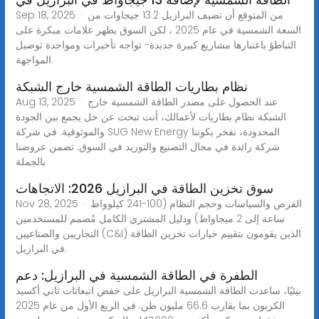
Sep 18, 2025 · من المتوقع أن تضيف البرازيل 13.2 جيجاوات من
السعة الشمسية في عام 2025 ، لكن السوق يظهر علامات مبكرة على
التباطؤ باعتبارها مشاريع كبيرة جديدة- تواجه تأخيرات ومواجدة توصيل
المواجهة.
نظام بطاريات الطاقة الشمسية خارج الشبكة
Aug 13, 2025 · عند الحصول على مصدر الطاقة الشمسية خارج
الشبكة نظام بطاريات لأعمالك، أنت تبحث عن حل يجمع بين الجودة
والموثوقية. في شركة SUG New Energy المحدودة، نفخر بكوننا
شركة رائدة في مجال التصنيع والتوريد في السوق. تضمن عروضنا
بالجملة
سوق تخزين الطاقة في البرازيل 2026: الاتجاهات
Nov 28, 2025 · الفرص والسياسات وحجم النظام (100-241 كيلوواط
ساعة إلى 2 ميجاواط) ودليل المشتري الكامل مُصمم للمستخدمين
التجاريين والصناعيين (C&I) الذين يقومون بتقييم خيارات تخزين الطاقة
في البرازيل.
الطفرة في الطاقة الشمسية في البرازيل: دعم
بيئيًا، ساعدت الطاقة الشمسية البرازيل على خفض انبعاثات ثاني أكسيد
الكربون بما يقارب 66.6 مليون طن. في الربع الأول من عام 2025