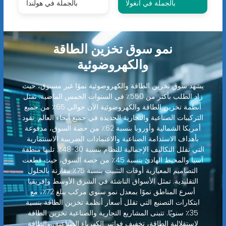
بالجملة في أنغولا
بالجملة في هولندا
نمو سوق تخزين الطاقة
والكهروضوئية
يشهد سوق تخزين الطاقة والكهروضوئية نموًا غير مسبوق، حيث
زاد الطلب بأكثر من 550٪ في السنوات الخمس الماضية. تمثل
أنظمة تخزين الطاقة والكهروضوئية الآن حوالي 65٪ من جميع
التركيبات الصناعية والتجارية الجديدة في جميع أنحاء العالم. تقود
أمريكا الشمالية وأوروبا بنسبة 62٪ من حصة السوق، مدفوعة
بأهداف الاستدامة الصناعية والاعتمادات الضريبية الاستثمارية
التي تقلل التكاليف الإجمالية للنظام بنسبة 30-48٪. تليها منطقة
آسيا والمحيط الهادئ بنسبة 45٪ من حصة السوق، حيث قطعت
التصاميم المعيارية أوقات التثبيت بنسبة 75٪ مقارنة بالحلول
التقليدية. تمثل الأسواق الناشئة في الشرق الأوسط وإفريقيا
أسرع المناطق نموًا بمعدل نمو سنوي مركب يبلغ 72٪، مع
ابتكارات التصنيع التي تقلل أسعار أنظمة تخزين الطاقة بنسبة
35٪ سنويًا. تتبنى المشاريع التجارية والصناعية تخزين الطاقة
لاستقلالية الطاقة، تخفيف فواتير الكهرباء الصناعية، والطاقة