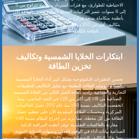
الاحتياطية للطوارئ، مع فترات استرداد نموذجية تتراوح من 5
إلى 8 سنوات. تتميز التركيبات الحديثة لأنظمة تخزين الطاقة الآن
بأنظمة متكاملة بسعة تتراوح من 80 كيلوواط إلى 8 ميجاواط
بتكاليف أقل من 350 دولارًا/كيلوواط ساعة لحلول تخزين
الطاقة الكاملة للمشاريع الصناعية.
ابتكارات الخلايا الشمسية وتكاليف
تخزين الطاقة
تحسن التطورات التكنولوجية بشكل كبير أداء الخلايا الشمسية
الصناعية وتوليد الطاقة النظيفة مع تقليل التكاليف للتطبيقات
التجارية والصناعية. زادت كفاءة الجيل التالي من الخلايا الشمسية
الصناعية من 18٪ إلى أكثر من 28٪ في العقد الماضي، بينما
انخفضت التكاليف بنسبة 88٪ منذ عام 2012. تعمل العاكسات
المركزية ومحسنات الطاقة المتقدمة الآن على تعظيم حصاد
الطاقة من كل محطة، مما يزيد من إخراج النظام بنسبة 40٪
مقارنة بالعاكسات التقليدية. توفر أنظمة المراقبة الذكية
الصناعية بيانات أداء في الوقت الفعلي وتنبيهات الصيانة التنبؤية،
مما يقلل التكاليف التشغيلية بنسبة 45٪. يسمح تكامل تخزين