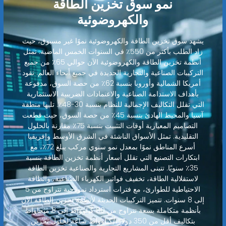
نمو سوق تخزين الطاقة
والكهروضوئية
يشهد سوق تخزين الطاقة والكهروضوئية نموًا غير مسبوق، حيث
زاد الطلب بأكثر من 550٪ في السنوات الخمس الماضية. تمثل
أنظمة تخزين الطاقة والكهروضوئية الآن حوالي 65٪ من جميع
التركيبات الصناعية والتجارية الجديدة في جميع أنحاء العالم. تقود
أمريكا الشمالية وأوروبا بنسبة 62٪ من حصة السوق، مدفوعة
بأهداف الاستدامة الصناعية والاعتمادات الضريبية الاستثمارية
التي تقلل التكاليف الإجمالية للنظام بنسبة 30-48٪. تليها منطقة
آسيا والمحيط الهادئ بنسبة 45٪ من حصة السوق، حيث قطعت
التصاميم المعيارية أوقات التثبيت بنسبة 75٪ مقارنة بالحلول
التقليدية. تمثل الأسواق الناشئة في الشرق الأوسط وإفريقيا
أسرع المناطق نموًا بمعدل نمو سنوي مركب يبلغ 72٪، مع
ابتكارات التصنيع التي تقلل أسعار أنظمة تخزين الطاقة بنسبة
35٪ سنويًا. تتبنى المشاريع التجارية والصناعية تخزين الطاقة
لاستقلالية الطاقة، تخفيف فواتير الكهرباء الصناعية، والطاقة
الاحتياطية للطوارئ، مع فترات استرداد نموذجية تتراوح من 5
إلى 8 سنوات. تتميز التركيبات الحديثة لأنظمة تخزين الطاقة الآن
بأنظمة متكاملة بسعة تتراوح من 80 كيلوواط إلى 8 ميجاواط
بتكاليف أقل من 350 دولارًا/كيلوواط ساعة لحلول تخزين