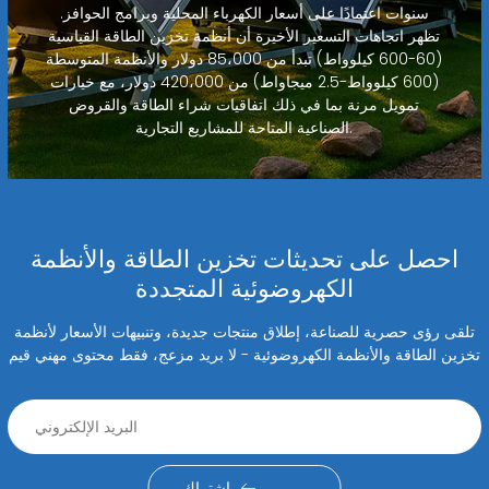
سنوات اعتمادًا على أسعار الكهرباء المحلية وبرامج الحوافز.
تظهر اتجاهات التسعير الأخيرة أن أنظمة تخزين الطاقة القياسية
(60-600 كيلوواط) تبدأ من 85،000 دولار والأنظمة المتوسطة
(600 كيلوواط-2.5 ميجاواط) من 420،000 دولار، مع خيارات
تمويل مرنة بما في ذلك اتفاقيات شراء الطاقة والقروض
الصناعية المتاحة للمشاريع التجارية.
احصل على تحديثات تخزين الطاقة والأنظمة
الكهروضوئية المتجددة
تلقى رؤى حصرية للصناعة، إطلاق منتجات جديدة، وتنبيهات الأسعار لأنظمة
تخزين الطاقة والأنظمة الكهروضوئية - لا بريد مزعج، فقط محتوى مهني قيم
اشتراك