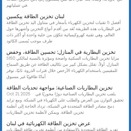
في عملياتهم.
لبنان تخزين الطاقة ييكسين
أفضل 5 تقنيات لتخزين الكهرباء بأسعار في متناول اليد تخزين الطاقة
في البطاريات هذه الطريقة تُعَد من أقدم أنواع التخزين وأشهرها حول
العالم، وهي تقنية كهروكيميائية تتكوّن من خلية واحدة أو أكثر ذات
طرف موجب يُسمى الكاثود
تخزين البطارية في المنازل: تحسين الطاقة، وخفض
S150 مزايا تخزين البطاريات السكنية واضحة ومؤثرة بالنسبة لمالكي
المنازل. أولاً، تقلل بشكل كبير من تكاليف الطاقة عن طريق السماح
للمقيمين باستخدام الكهرباء الأرخص خلال فترات الذروة. ثانيًا، توفر
أمانًا طاقويًا غير مسبوق
تخزين البطاريات الصناعية: مواجهة تحديات الطاقة
Oct 21, 2025 · يلعب تخزين البطاريات الصناعية دورًا محوريًا في
تحقيق التوازن بين العرض والطلب على الكهرباء في الشبكة. ومع تزايد
دمج مصادر الطاقة المتجددة في الشبكة، تزداد الحاجة إلى أنظمة
تخزين الطاقة. ويمكن لأنظمة تخزين البطاريات
عرض تخزين الطاقة الكهربائية في لبنان
تعزيز الطاقة المتجددة بالاستفادة من أنظمة تخزين طاقة البطاريات