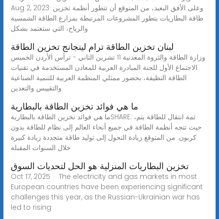
Aug 2, 2023· وعلى الأفق البعيد، من المتوقع أن تتطور أنظمة تخزين
طاقة البطاريات بتطور المشروعات المرتبطة بمزارع الطاقة الشمسية
والرياح، التي ستعتمد بشكل
لبنان تخزين الطاقة ترام لينجانج تخزين الطاقة
وزارة الطاقة والثروة المعدنية 11 تشرين الثاني - ترأس الأردن الخميس
الاجتماع الأول للجنة المبادرة العربية للمعادن المستخدمة في تقنيات
الطاقة النظيفة، بحضور ممثلي المنظمة العربية للتنمية الصناعية
والتقييس والتعدين
ما هي فوائد تخزين الطاقة بالبطارية
ما هي فوائد تخزين الطاقة بالبطاريةSHARE: ثمة انتقال للطاقة يتم،
حيث تتجه أنظمة الطاقة في جميع أنحاء العالم إلى نظام للطاقة بدون
كربون. من المتوقع زيادة التحول إلى توليد طاقة متجددة زيادة كبيرة
خلال السنوات المقبلة
تخزين البطاريات المنزلية هو الحل لتحديات السوق
Oct 17, 2025 · The electricity and gas markets in most
European countries have been experiencing significant
challenges this year, as the Russian-Ukrainian war has
led to rising