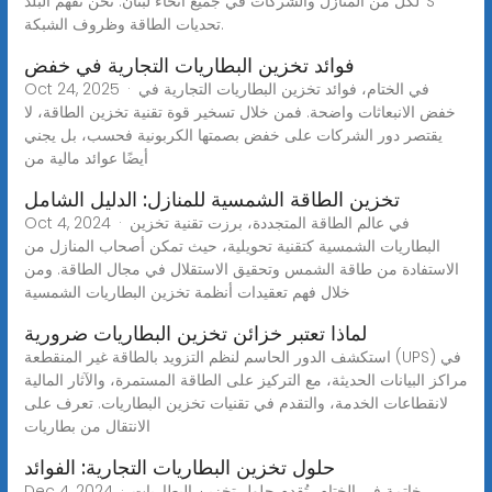
لكل من المنازل والشركات في جميع أنحاء لبنان. نحن نفهم البلد''S
تحديات الطاقة وظروف الشبكة.
فوائد تخزين البطاريات التجارية في خفض
Oct 24, 2025 · في الختام، فوائد تخزين البطاريات التجارية في
خفض الانبعاثات واضحة. فمن خلال تسخير قوة تقنية تخزين الطاقة، لا
يقتصر دور الشركات على خفض بصمتها الكربونية فحسب، بل يجني
أيضًا عوائد مالية من
تخزين الطاقة الشمسية للمنازل: الدليل الشامل
Oct 4, 2024 · في عالم الطاقة المتجددة، برزت تقنية تخزين
البطاريات الشمسية كتقنية تحويلية، حيث تمكن أصحاب المنازل من
الاستفادة من طاقة الشمس وتحقيق الاستقلال في مجال الطاقة. ومن
خلال فهم تعقيدات أنظمة تخزين البطاريات الشمسية
لماذا تعتبر خزائن تخزين البطاريات ضرورية
استكشف الدور الحاسم لنظم التزويد بالطاقة غير المنقطعة (UPS) في
مراكز البيانات الحديثة، مع التركيز على الطاقة المستمرة، والآثار المالية
لانقطاعات الخدمة، والتقدم في تقنيات تخزين البطاريات. تعرف على
الانتقال من بطاريات
حلول تخزين البطاريات التجارية: الفوائد
Dec 4, 2024 · خاتمة في الختام، تُقدم حلول تخزين البطاريات