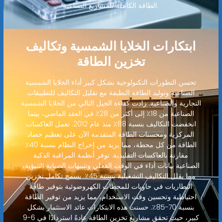
الطاقة الكاملة للمشاريع الصناعية.
ابتكارات الخلايا الشمسية وتكاليف
تخزين الطاقة
تحسن التطورات التكنولوجية بشكل كبير أداء الخلايا الشمسية
الصناعية وتوليد الطاقة النظيفة مع تقليل التكاليف للتطبيقات
التجارية والصناعية. زادت كفاءة الجيل التالي من الخلايا الشمسية
الصناعية من 18٪ إلى أكثر من 28٪ في العقد الماضي، بينما
انخفضت التكاليف بنسبة 88٪ منذ عام 2012. تعمل العاكسات
المركزية ومحسنات الطاقة المتقدمة الآن على تعظيم حصاد
الطاقة من كل محطة، مما يزيد من إخراج النظام بنسبة 40٪
مقارنة بالعاكسات التقليدية. توفر أنظمة المراقبة الذكية
الصناعية بيانات أداء في الوقت الفعلي وتنبيهات الصيانة التنبؤية،
مما يقلل التكاليف التشغيلية بنسبة 45٪. يسمح تكامل تخزين
البطاريات في حاويات للمحطات الكهروضوئية بتوفير طاقة
احتياطية وتحسين وقت الاستخدام، مما يزيد من توفير الطاقة
بنسبة 70-85٪. حسنت هذه الابتكارات عائد الاستثمار بشكل
كبير، حيث تحقق مشاريع تخزين الطاقة عادةً استردادًا في 6-9