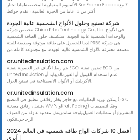
الألمنيوم المعمارية المخصصةلماذا تختار SunFrame Facade؟ مع
أكثر من 15 عاما من الخبرة العالمية ، نقدم حوائط
شركة تصنيع وحلول الألواح الشمسية عالية الجودة
تتخصص شركة China Prbs Technology Co., Ltd. في الألواح
والوحدات الشمسية عالية الجودة. استكشف حلول الطاقة الشمسية
لدينا للحصول على طاقة موثوقة وصديقة للبيئة.PRBS هي شركة
مصنعة محترفة للألواح الشمسية عالية الجودة، مع مجموعة كاملة من
ar.unitedinsulation.com
يتم ربط الألياف غير العضوية بتقنية ECO. تضمن تقنية ECO من
United Insulation عدم استخدام الفينول أو الفورمالديهايد أو
الأكريليك أو الألوان الاصطناعية في تصنيع العزل.
ar.unitedinsulation.com
يمكن توريد البطانيات مع حاجز بخار رقائقي مطبق في المصنع (FSK،
فينيل، رقائق معدنية، WMP، وKraft Facing) وفقًا لتصميمات
المشروع أو متطلبات العميل.,لوحة ساندويتش معدنية عازلة من الصوف
الزجاجي,تتكون
أفضل 10 شركات الواح طاقة شمسية في العالم 2024
| آيري