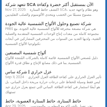
تتعهد شركة SCA الآن بمستقبل أكثر خضرة وكفاءة
Nov 27, 2025 · اكتشف حائط الستارة SCA، وهو نظام واجهة جديد
مصنوع مسبقًا من الخشب ويتحدى الألومنيوم والصلب التقليديين.
شركة تصنيع وحلول الألواح الشمسية عالية الجودة
PRBS هي شركة مصنعة محترفة للألواح الشمسية عالية الجودة، مع
مجموعة كاملة من معدات إنتاج الوحدات الشمسية المتقدمة والعملية
التقنية، ولديها العديد من السنوات من المحترفين المشاركين في أبحاث
تكنولوجيا الألواح الشمسية.
ألواح شمسية المصنعين
دليل مُصنعي الألواح الشمسية. قائمة كاملة بالشركات المُنتجة للألواح
الشمسية, بما في ذلك مصانع الإنتاج و نطاق قدرة الألواح.
عزل حراري | شركة ساس
Sep 11, 2024 · تأثير العزل الحراري على كفاءة الطاقة العزل الحراري
ليس فقط وسيلة للحفاظ على درجات حرارة مريحة داخل المباني، بل
هو أيضًا استثمار في كفاءة الطاقة. المباني التي تتمتع بعزل حراري جيد
تستهلك
حائط الستارة، حائط الستارة العصوية، حائط
Apr 29, 2025 · نحن نعمل بالشراكة مع المطورين والمهندسين