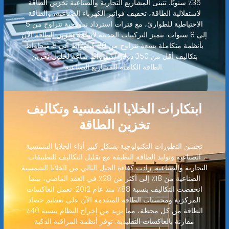
35٪ سنويًا. تتبنى المشاريع التجارية والصناعية تخزين الطاقة
لاستقلالية الطاقة، تخفيف فواتير الكهرباء الصناعية، والطاقة
الاحتياطية للطوارئ، مع فترات استرداد نموذجية تتراوح من 5
إلى 8 سنوات. تتميز التركيبات الحديثة لأنظمة تخزين الطاقة الآن
بأنظمة متكاملة بسعة تتراوح من 80 كيلوواط إلى 8 ميجاواط
بتكاليف أقل من 350 دولارًا/كيلوواط ساعة لحلول تخزين
الطاقة الكاملة للمشاريع الصناعية.
ابتكارات الخلايا الشمسية وتكاليف
تخزين الطاقة
تحسن التطورات التكنولوجية بشكل كبير أداء الخلايا الشمسية
الصناعية وتوليد الطاقة النظيفة مع تقليل التكاليف للتطبيقات
التجارية والصناعية. زادت كفاءة الجيل التالي من الخلايا الشمسية
الصناعية من 18٪ إلى أكثر من 28٪ في العقد الماضي، بينما
انخفضت التكاليف بنسبة 88٪ منذ عام 2012. تعمل العاكسات
المركزية ومحسنات الطاقة المتقدمة الآن على تعظيم حصاد
الطاقة من كل محطة، مما يزيد من إخراج النظام بنسبة 40٪
مقارنة بالعاكسات التقليدية. توفر أنظمة المراقبة الذكية