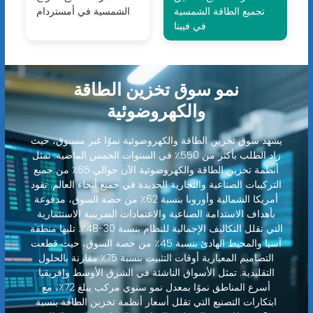
تجميع الطاقة الشمسية
الشمسية في أمستردام
في فيينا
نمو سوق تخزين الطاقة
والكهروضوئية
يشهد سوق تخزين الطاقة والكهروضوئية نموًا غير مسبوق، حيث
زاد الطلب بأكثر من 550٪ في السنوات الخمس الماضية. تمثل
أنظمة تخزين الطاقة والكهروضوئية الآن حوالي 65٪ من جميع
التركيبات الصناعية والتجارية الجديدة في جميع أنحاء العالم. تقود
أمريكا الشمالية وأوروبا بنسبة 62٪ من حصة السوق، مدفوعة
بأهداف الاستدامة الصناعية والاعتمادات الضريبية الاستثمارية
التي تقلل التكاليف الإجمالية للنظام بنسبة 30-48٪. تليها منطقة
آسيا والمحيط الهادئ بنسبة 45٪ من حصة السوق، حيث قطعت
التصاميم المعيارية أوقات التثبيت بنسبة 75٪ مقارنة بالحلول
التقليدية. تمثل الأسواق الناشئة في الشرق الأوسط وإفريقيا
أسرع المناطق نموًا بمعدل نمو سنوي مركب يبلغ 72٪، مع
ابتكارات التصنيع التي تقلل أسعار أنظمة تخزين الطاقة بنسبة