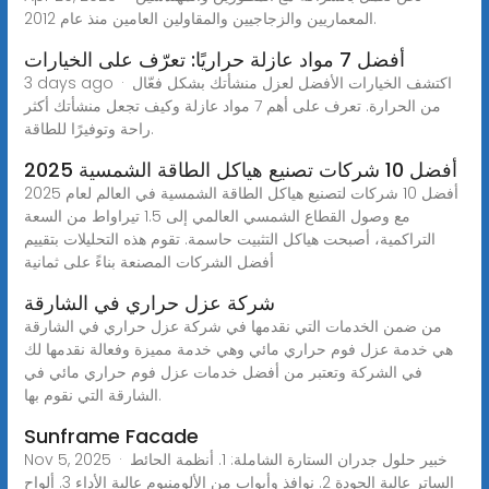
المعماريين والزجاجيين والمقاولين العامين منذ عام 2012.
أفضل 7 مواد عازلة حراريًا: تعرّف على الخيارات
3 days ago · اكتشف الخيارات الأفضل لعزل منشأتك بشكل فعّال
من الحرارة. تعرف على أهم 7 مواد عازلة وكيف تجعل منشأتك أكثر
راحة وتوفيرًا للطاقة.
أفضل 10 شركات تصنيع هياكل الطاقة الشمسية 2025
أفضل 10 شركات لتصنيع هياكل الطاقة الشمسية في العالم لعام 2025
مع وصول القطاع الشمسي العالمي إلى 1.5 تيراواط من السعة
التراكمية، أصبحت هياكل التثبيت حاسمة. تقوم هذه التحليلات بتقييم
أفضل الشركات المصنعة بناءً على ثمانية
شركة عزل حراري في الشارقة
من ضمن الخدمات التي نقدمها في شركة عزل حراري في الشارقة
هي خدمة عزل فوم حراري مائي وهي خدمة مميزة وفعالة نقدمها لك
في الشركة وتعتبر من أفضل خدمات عزل فوم حراري مائي في
الشارقة التي نقوم بها.
Sunframe Facade
Nov 5, 2025 · خبير حلول جدران الستارة الشاملة: 1. أنظمة الحائط
الساتر عالية الجودة 2. نوافذ وأبواب من الألومنيوم عالية الأداء 3. ألواح