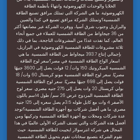
الخلايا والوحدات الكهروضوئية وانتهاءً بأنظمة الطاقة
الكهروضوئية. ما هي الشركة التي تمتلك مرافق تصنيع الطاقة
الشمسية؟وتمتلك الشركة مرافق تصنيع في كندا والصين
والبرازيل وجنوب شرق آسيا، ووفرت الشركة عبر مصانعها أكثر
من 36 جيجاواط من الطاقة الشمسية للعملاء في جميع أنحاء
العالم، كما نفذت عددًا من المشروعات الناجحة، بما في ذلك
ثلاثة مشروعات للطاقة الشمسية الكهروضوئية في البرازيل،
بإجمالي إنتاج 393.7 ميجاواط من الطاقة الشمسية. ما هي
اسعار الواح الطاقة الشمسية في مصر؟سعر لوح الطاقة
الشمسية الميكروتيك 150 وات/ 12 فولت يصل إلى 3600 جنيهًا
مصريًا. سعر لوح الطاقة الشمسية مونو كريستال 60 وات/ 18
فولت يصل إلى 698 جنيهًا مصريًا. سعر لوح الطاقة الشمسية
بولي كريستال 20 وات يصل إلى 275 جنيه مصري. سعر لوح
الطاقة الشمسية المزدوج عرض 26 سم/ طول 14سم باللون
الأصفر 4 وات مع كابل طوله 3.5م يصل سعره إلى 125 جنيه
مصري. ما هي أفضل شركات بيع أجهزة الطاقة الشمسية؟توجد
عدة شركات ومحلات بيع أجهزة الطاقة الشمسية وتركيبها ومن
أفضل هذه الشركات والتي تصنف الشركة الأولى عالميًا في هذا
المجال هي شركة انترسولار ايجيبت للطاقة الشمسية. حيث
تقوم الشركة بتصنيع سخانات تقوم بتحويل الطاقة الشمسية