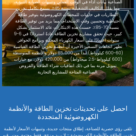
الصناعية بيانات أداء في الوقت الفعلي وتنبيهات الصيانة التنبؤية،
مما يقلل التكاليف التشغيلية بنسبة 45٪. يسمح تكامل تخزين
البطاريات في حاويات للمحطات الكهروضوئية بتوفير طاقة
احتياطية وتحسين وقت الاستخدام، مما يزيد من توفير الطاقة
بنسبة 70-85٪. حسنت هذه الابتكارات عائد الاستثمار بشكل
كبير، حيث تحقق مشاريع تخزين الطاقة عادةً استردادًا في 6-9
سنوات اعتمادًا على أسعار الكهرباء المحلية وبرامج الحوافز.
تظهر اتجاهات التسعير الأخيرة أن أنظمة تخزين الطاقة القياسية
(60-600 كيلوواط) تبدأ من 85،000 دولار والأنظمة المتوسطة
(600 كيلوواط-2.5 ميجاواط) من 420،000 دولار، مع خيارات
تمويل مرنة بما في ذلك اتفاقيات شراء الطاقة والقروض
الصناعية المتاحة للمشاريع التجارية.
احصل على تحديثات تخزين الطاقة والأنظمة
الكهروضوئية المتجددة
تلقى رؤى حصرية للصناعة، إطلاق منتجات جديدة، وتنبيهات الأسعار لأنظمة
تخزين الطاقة والأنظمة الكهروضوئية - لا بريد مزعج، فقط محتوى مهني قيم