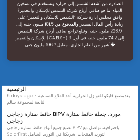
الصادرة من أشعة الشمس إلى حرارة وتستخدم في تسخين
المياه. ما هو صافي أرباح شركة الشمس للإسكان والتعمير؟
وافق مجلس إدارة شركة “الشمس للإسكان والتعمير” على
زيادة رأس المال المصدر والمدفوع من 181.5 مليون جنيه إلى
226.9 مليون جنيه. وتبلغ.تراجع صافي أرباح شركة الشمس
للإسكان والتعمير (CA:ELSH) إلى 74.2 مليون جنيه في أول 9
أشهر من العام الجاري، مقابل 106.7 مليون جني�
الرئيسية
5 days ago · ‫ﻳﻌﺪ‬‫ﻣﺼﻨﻊ‬ ‫ﻓﺎﺑﻜﻮ‬ ‫ﻟﻠﻌﻮازل‬ ‫اﻟﺤﺮارﻳﺔ‬ ‫أﺣﺪ‬ ‫اﻟﻘﻼع‬ ‫اﻟﺼﻨﺎﻋﻴﺔ‬
حائط ستارة زجاجي BlPV مورد، جملة حائط ستارة
زجاجي
نصنع جميع أنواع حائط ستارة زجاجي BlPV باحترافية. تواصل مع
SolarFirst لتوريد المنتجات. شريكنا في التوريد الشامل.