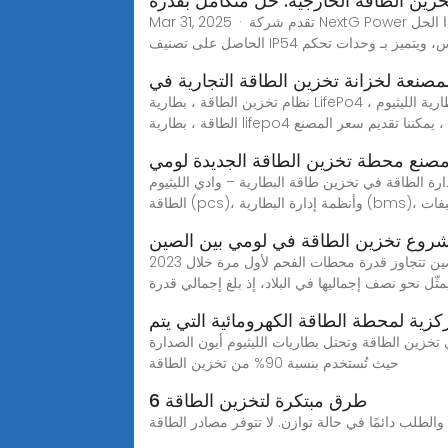
خزين الطاقة الخارجية: حل متكامل بقدرة
Mar 31, 2025 · تقدم شركة NextG Power خزانة تخزين الطاقة الخارجية - نظام مدمج وعالي الأداء يوفر قوة 105 كيلو وات وسعة 215 كيلو وات في الساعة تم تصميم هذا الحل
امل السلس، ويتميز بـ وحدات تحكم
مصنعة لخزانة تخزين الطاقة التجارية في
نظام تخزين الطاقة ، بطارية LifePo4 ، الشركة المصنعة لبطارية الليثيوم UIENERGIES هي شركة مصنعة ومصدرة لمنتجات البطاريات المهنية. المنتجات بشكل أساسي هي نظام تخزين
life وما إلى ذلك ، يمكننا تقديم سعر المصنع
صنع محطة تخزين الطاقة الجديدة لومي
قة البطارية – وادي الليثيوم WEBتتطلب مواقع تخزين الطاقة الصناعية والتجارية تكاملاً سلسًا بين أجهزة متعددة، بما في ذلك أنظمة تحويل
رة البطارية (bms)، ومكيفات
وع تخزين الطاقة في لومي بين الصين
الطاقة المتجددة في الصين تتجاوز قدرة محطات الفحم لأول مرة خلال 2023 Dec 31, 2023· وواصلت القدرة المركبة لمصادر الطاقة المتجددة في الصين نموها في النصف الثاني من
زية لمحطة الطاقة الكهرومائية التي يتم
ريقة الأكثر شيوعا في تخزين الطاقة وتحتل بطاريات الليثيوم أيون الصدارة
حيث تُستخدم بنسبة 90% من تخزين الطاقة
6 طرق مبتكرة لتخزين الطاقة
الطلب دائمًا في حالة توازن. لا تتوفر مصادر الطاقة