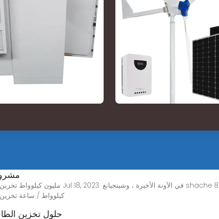
مشروع
كيلوواط / ساعة تخزين ا
EK ENERGY AR | حلول تخ