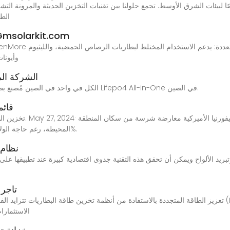
الطا
ما هي خزانة تخزين الطاقة الخارجية؟ -kit.com
وأيونا
الشركة الم
الشركة المصنعة لنظام تخزين الطاقة Lifepo4 الكل في واحد في الصين مُصنع بطارية Lifepo4 All-in-One في الصين.
قائم
تخزين الطاقة في كاليفو
المحيطة، رغم حاجة الولاية له بوصفه جزءًا من خطة تحول الطاقة بنسبة 100%.
نظام 
بريد الألواح ويمكن أن تحقق هذه التقنية جدوى اقتصادية كبيرة عند تطبيقها ع
تاجر 
تعزيز الطاقة المتجددة بالاستفادة من أنظمة تخزين طاقة البطاريات تتزايد الفرص المتاحة في مجال أنظ
الاستثمارات ف