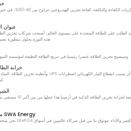
خط
مقارنة بين تخزين الطاقة في ال
عنوان ا
 تزايد الطلب على الطاقة المتجددة على مستوى العالم، أصبحت شركات تخزين الط
PVB وTesla وBYD وSamsung SDI وFluence هذه الثورة بحلول متطورة 
2024628 · وسيصبح تخزين الطاقة عنصرا رئيسيا في مزيج الطاقة النظيفة لمؤسسة التمويل الدولية، بالإضافة إلى التوليد والكفاءة.
خزانة الطا
كب
الشرك
خزانة خارجية | أنظمة تخزين LiFePO₄ من SWA Energy