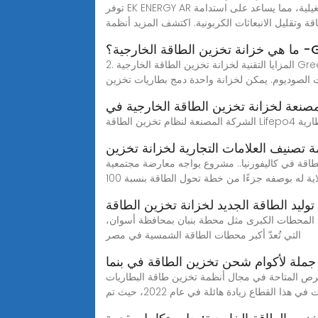
توفر EK ENERGY AR أنظمة تخزين طاقة عالية الكفاءة مصممة خصيصًا لبيئات الشرق الأوسط. تجمع حلولنا بين تقنيات التخزين الحديثة والمرونة التشغيلية، مما يساعد على استدامة
قة وتقليل الانبعاثات الكربونية. اكتشف المزيد أنظمة
Gmsolar
2. المزايا التقنية لخزانة تخزين الطاقة الخارجية GreenMore التوافق التوافق مع البطاريات المتعددة: يدعم الاستخدام المختلط لبطاريات الرصاص الحمضية، والليثيوم (LFP/NCM)،
ت الصوديوم. يمكن لخزانة واحدة دمج بطاريات تخزين
صنعة لخزانة تخزين الطاقة الخارجية في
ة تصنيف العلامات التجارية لخزانة تخزين
رنيا.. مشروع يواجه معارضة مجتمعية. May 27, 2024· يواجه أحد مشروعات تخزين الطاقة في كاليفورنيا الأميركية معارضة شرسة من سكان المنطقة
توليد الطاقة الجديد لخزانة تخزين الطاقة
لى المحطات الكبرى مثل محطة بنبان بمحافظة أسوان،
التي تُعدّ أكبر محطات الطاقة الشمسية في مصر
جملة لأكوام شحن تخزين الطاقة في بنما
مة تخزين طاقة البطاريات (BESS) بشكل كبير. وفق ا لتحليلاتنا، شهدت
ي هذا القطاع زيادة هائلة في عام 2022، حيث تم