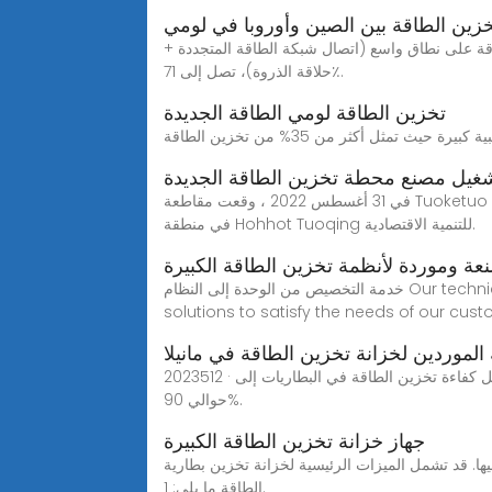
ين الطاقة بين الصين وأوروبا في لومي
تخزين الطاقة على نطاق واسع (اتصال شبكة الطاقة المتجددة +
حلاقة الذروة)، تصل إلى 71٪.
تخزين الطاقة لومي الطاقة الجديدة
غيل مصنع محطة تخزين الطاقة الجديدة
في 31 أغسطس 2022 ، وقعت مقاطعة Tuoketuo وشركة Jiuhe Energy Inner Mongolia Co. ، Ltd. اتفاقية استثمار بقيمة 3.7 مليار يوان لمشروع محطة تخزين الطاقة الجديدة
في منطقة Hohhot Tuoqing للتنمية الاقتصادية.
ة وموردة لأنظمة تخزين الطاقة الكبيرة
خدمة التخصيص من الوحدة إلى النظام Our technical team will make use of its knowledge and expertise to develop and design custom energy storage
solutions to satisfy the needs of our cust
 الموردين لخزانة تخزين الطاقة في مانيلا
2023512 · مقارنة بين تخزين الطاقة في الهيدروجين والبطاريات الكفاءة والتكلفة: كفاءة تخزين الهيدروجين تتراوح بين 40-60%، في حين تصل كفاءة تخزين الطاقة في البطاريات إلى
حوالي 90%.
جهاز خزانة تخزين الطاقة الكبيرة
ها. قد تشمل الميزات الرئيسية لخزانة تخزين بطارية
الطاقة ما يلي: 1.