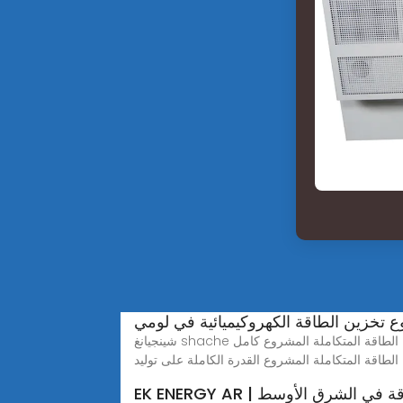
 تخزين الطاقة الكهروكيميائية في لومي
شينجيانغ shache مليون كيلوواط تخزين الطاقة المتكاملة المشروع كامل Jul 18, 2023· في الآونة الأخيرة ، وشينجيانغ shache 800 كيلوواط / ساعة + 200 كيلو واط / 800
لطاقة المتكاملة المشروع القدرة الكاملة على توليد
زين الطاقة في الشرق الأوسط