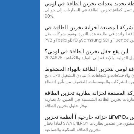
ة تجديد معدات تخزين الطاقة في لومي
هيدروجين والبطاريات الكفاءة والتكلفة: كفاءة تخزين الهيدروجين تتراوح بين 40-60%، في حين تصل كفاءة تخزين الطاقة في البطاريات إلى حوالي
90%.
لشركة المصنعة لخزانة تخزين الطاقة في
اقة الرائدة في طليعة هذه الثورة. وتقود شركات مثل
تضمن
أين يقع حقل تخزين الطاقة في لومي؟
قة لومي لتخزين الطاقة بالهواء المضغوط
دمج UPS وأنظمة تخزين الطاقة: المبادئ والاختلافات والاتجاهات 2. مبادئ التشغيل: UPS مقابل بطاريات تخزين الطاقة في عالم اليوم، يمكن أن يسبب انقطاع التيار الكهربائي اضطرابات
يرة للشركات والمؤسسات. للتخفيف من تأثير انقطاع
ة المصنعة لخزانة بطارية تخزين الطاقة
عنوان الشركة المصنعة لخزانة تخزين الطاقة الذكية في أرمينيا هذا جعلها من بين أكبر 10 مصنعي بطاريات تخزين الطاقة الشمسية في الصين. 5. بطارية jb هذه شركة شهيرة أخرى
توفر حلول تخزين الطاقة.
لماذا تختار SWA ENERGY نحن متخصصون في تصدير بطاريات LiFePO4 عالية الجودة مع تركيز قوي على السلامة وطول العمر والأداء. موثوق بنا من قبل شركاء عالميين في أسواق
تخزين الطاقة السكنية والصناعية.