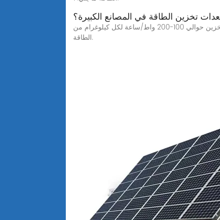
دات تخزين الطاقة في المصانع الكبيرة؟
لا عجب أنهم غالب ا ما يطلق عليهم أفضل اللاعبين في مجال تخزين الطاقة. خذ البطاريات العادية، على سبيل المثال، والتي يمكنها تخزين حوالي 100-200 واط/ساعة لكل كيلوغرام من
الطاقة.